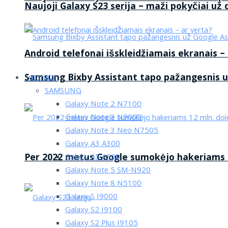
Naujoji Galaxy S23 serija – maži pokyčiai už
Android telefonai išskleidžiamais ekranais –
Samsung Bixby Assistant tapo pažangesnis u
Tutorialai
SAMSUNG
Galaxy Note 2 N7100
Galaxy Note 3 N9005
Galaxy Note 3 Neo N7505
Galaxy A3 A300
Per 2022 metus Google sumokėjo hakeriams 1
Galaxy A5 A500
Galaxy Note 5 SM-N920
Galaxy Note 8 N5100
Galaxy S I9000
Galaxy S2 I9100
Galaxy S2 Plus I9105