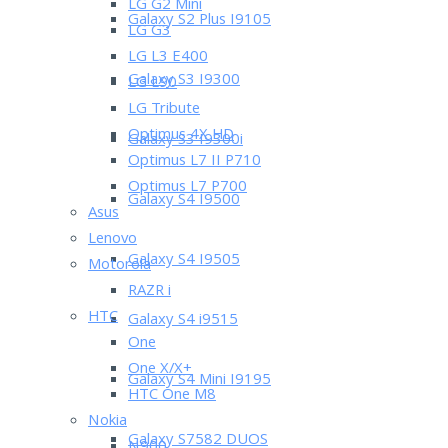
LG G2 Mini
Galaxy S2 Plus I9105
LG G3
LG L3 E400
Galaxy S3 I9300
LG L90
LG Tribute
Optimus 4X HD
Galaxy S3 I9300i
Optimus L7 II P710
Optimus L7 P700
Galaxy S4 I9500
Asus
Lenovo
Galaxy S4 I9505
Motorola
RAZR i
HTC
Galaxy S4 i9515
One
One X/X+
Galaxy S4 Mini I9195
HTC One M8
Nokia
Galaxy S7582 DUOS
N900