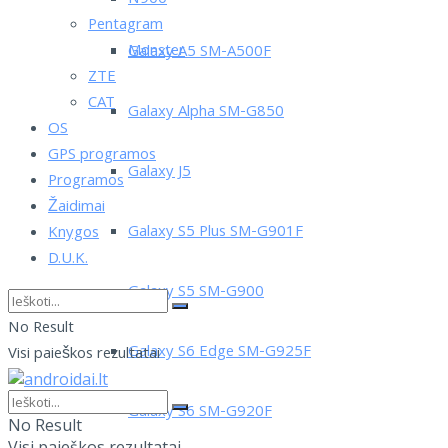
Pentagram
Monster
Galaxy A5 SM-A500F
ZTE
CAT
Galaxy Alpha SM-G850
OS
GPS programos
Galaxy J5
Programos
Žaidimai
Galaxy S5 Plus SM-G901F
Knygos
D.U.K.
Galaxy S5 SM-G900
No Result
Galaxy S6 Edge SM-G925F
Visi paieškos rezultatai
Galaxy S6 SM-G920F
No Result
Visi paieškos rezultatai