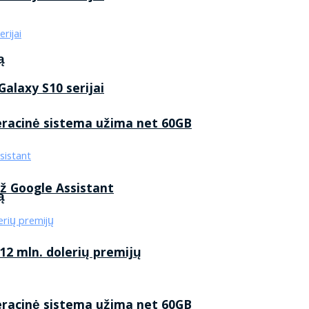
ą
alaxy S10 serijai
eracinė sistema užima net 60GB
ž Google Assistant
ą
2 mln. dolerių premijų
eracinė sistema užima net 60GB