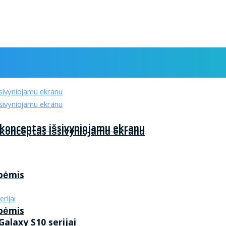
 konceptas išsivyniojamu ekranu
 konceptas išsivyniojamu ekranu
ybėmis
ybėmis
alaxy S10 serijai