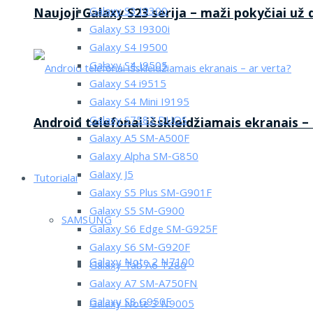
Galaxy S3 I9300
Naujoji Galaxy S23 serija – maži pokyčiai už
Galaxy S3 I9300i
Galaxy S4 I9500
Galaxy S4 I9505
Galaxy S4 i9515
Galaxy S4 Mini I9195
Galaxy S7582 DUOS
Android telefonai išskleidžiamais ekranais –
Galaxy A5 SM-A500F
Galaxy Alpha SM-G850
Galaxy J5
Tutorialai
Galaxy S5 Plus SM-G901F
Galaxy S5 SM-G900
SAMSUNG
Galaxy S6 Edge SM-G925F
Galaxy S6 SM-G920F
Galaxy Note 2 N7100
Galaxy Tab A6 T280
Galaxy A7 SM-A750FN
Galaxy S8 G950F
Galaxy Note 3 N9005