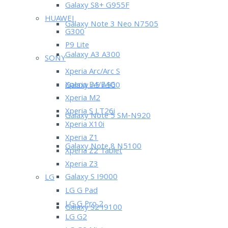
Galaxy S8+ G955F
HUAWEI
Galaxy Note 3 Neo N7505
G300
P9 Lite
Galaxy A3 A300
SONY
Xperia Arc/Arc S
Xperia E4/E4G
Galaxy A5 A500
Xperia M2
Xperia S LT26i
Galaxy Note 5 SM-N920
Xperia X10i
Xperia Z1
Galaxy Note 8 N5100
Xperia Z2 Tablet
Xperia Z3
Galaxy S I9000
LG
LG G Pad
LG G Pro 2
Galaxy S2 I9100
LG G2