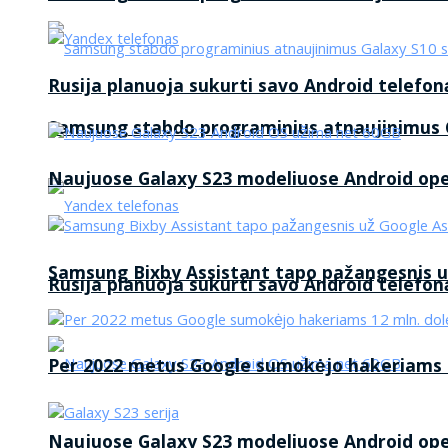
Rusija planuoja sukurti savo Android telefon
Samsung stabdo programinius atnaujinimus G
Naujuose Galaxy S23 modeliuose Android op
Samsung Bixby Assistant tapo pažangesnis u
Rusija planuoja sukurti savo Android telefon
Per 2022 metus Google sumokėjo hakeriams 1
Naujuose Galaxy S23 modeliuose Android op