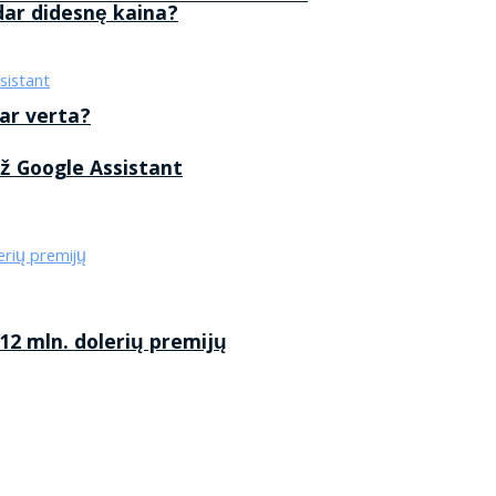
 dar didesnę kaina?
 ar verta?
ž Google Assistant
2 mln. dolerių premijų