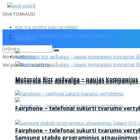
SKAITOMIAUSI
Kas yra eSIM ir kaip tai veikia?
Kaip Android telefone sukurti darbinę paskyrą
Naujienos
Naujienos
No Result
Visi paieškos rezultatai
Motorola Rizr apžvalga – naujas kompanijos
Motorola Rizr apžvalga – naujas kompanijos
Fairphone – telefonai sukurti tvarumo vert
Fairphone – telefonai sukurti tvarumo vert
Samsung stabdo programinius atnaujinimus G