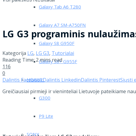
Galaxy Tab A6 T280
Galaxy A7 SM-A750FN
LG G3 programinis nulaužima
Galaxy S8 G950F
Kategorija
LG
,
LG G3
,
Tutorialai
Reading Time: 2 mins read
Galaxy S8+ G955F
116
0
Dalintis Facebook
Dalintis Linkedin
Dalintis Pinterest
Siųsti 
HUAWEI
Greičiausiai pirmieji ir vieninteliai Lietuvoje pateikiame 
G300
P9 Lite
SONY