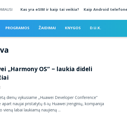
OMIAUSI
Kas yra eSIM ir kaip tai veikia?
Kaip Android telefone
PROGRAMOS
ŽAIDIMAI
KNYGOS
D.U.K.
yva
i „Harmony OS” – laukia dideli
iai
K
letą dienų vykusiame „Huawei Developer Conference”
e apart naujai pristatytų 6-ių Huawei įrenginių, kompanija
 vieną labai laukiamą naujieną ...