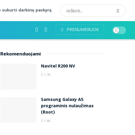
 sukurti darbinę paskyrą
PRENUMERUOK
Rekomenduojami
Navitel R200 NV
1.7K
Samsung Galaxy A5
programinis nulaužimas
(Root)
1.6K