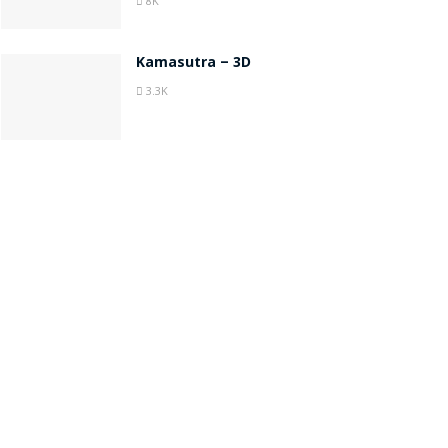
8K
Kamasutra – 3D
3.3K