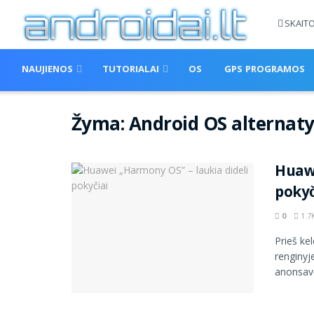
SKAIT
NAUJIENOS
TUTORIALAI
OS
GPS PROGRAMOS
Žyma:
Android OS alternat
Huawe
pokyč
0
1.7
Prieš ke
renginyj
anonsavo