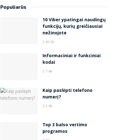
Populiarūs
10 Viber ypatingai naudingų
funkcijų, kurių greičiausiai
nežinojote
30.3K
Informaciniai ir funkciniai
kodai
7.6K
Kaip paslėpti telefono
numerį?
2.4K
Top 3 balso vertimo
programos