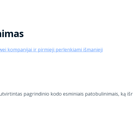
nimas
 sutvirtintas pagrindinio kodo esminiais patobulinimais, ką 