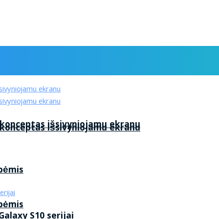
 konceptas išsivyniojamu ekranu
 konceptas išsivyniojamu ekranu
ybėmis
ybėmis
alaxy S10 serijai