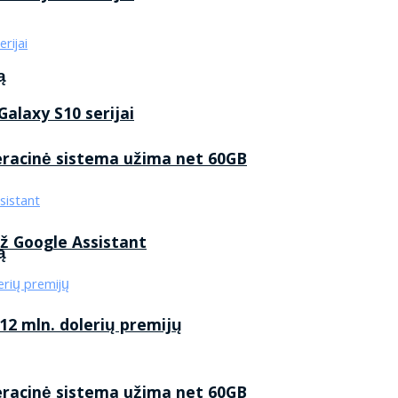
ą
alaxy S10 serijai
eracinė sistema užima net 60GB
ž Google Assistant
ą
2 mln. dolerių premijų
eracinė sistema užima net 60GB