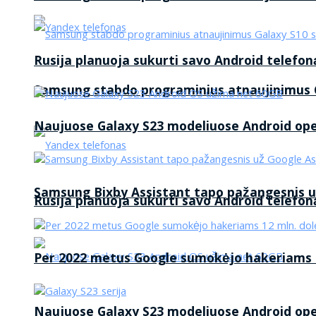
Rusija planuoja sukurti savo Android telefon
Samsung stabdo programinius atnaujinimus G
Naujuose Galaxy S23 modeliuose Android op
Samsung Bixby Assistant tapo pažangesnis u
Rusija planuoja sukurti savo Android telefon
Per 2022 metus Google sumokėjo hakeriams 1
Naujuose Galaxy S23 modeliuose Android op