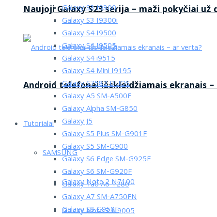
Galaxy S3 I9300
Naujoji Galaxy S23 serija – maži pokyčiai už
Galaxy S3 I9300i
Galaxy S4 I9500
Galaxy S4 I9505
Galaxy S4 i9515
Galaxy S4 Mini I9195
Galaxy S7582 DUOS
Android telefonai išskleidžiamais ekranais –
Galaxy A5 SM-A500F
Galaxy Alpha SM-G850
Galaxy J5
Tutorialai
Galaxy S5 Plus SM-G901F
Galaxy S5 SM-G900
SAMSUNG
Galaxy S6 Edge SM-G925F
Galaxy S6 SM-G920F
Galaxy Note 2 N7100
Galaxy Tab A6 T280
Galaxy A7 SM-A750FN
Galaxy S8 G950F
Galaxy Note 3 N9005