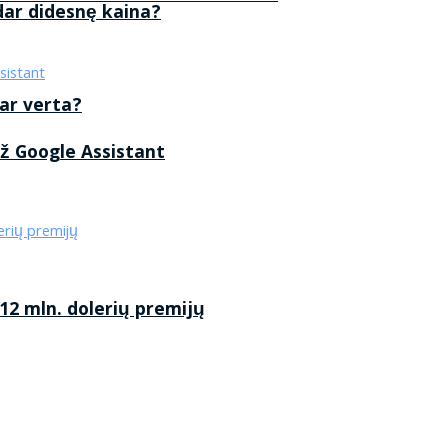
 dar didesnę kaina?
 ar verta?
ž Google Assistant
2 mln. dolerių premijų