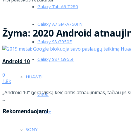
Galaxy Tab A6 T280
Galaxy A7 SM-A750FN
Žyma:
2020 Android atnauji
Galaxy S8 G950F
Galaxy S8+ G955F
Android 10
0
HUAWEI
1.8k
„Android 10" nėra viską keičiantis atnaujinimas, tačiau jis
G300
...
Rekomenduojami
P9 Lite
SONY