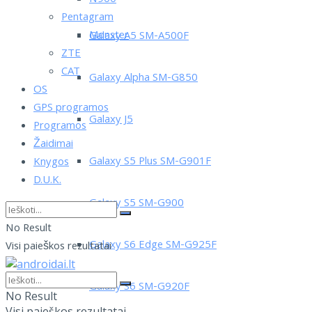
Pentagram
Monster
Galaxy A5 SM-A500F
ZTE
CAT
Galaxy Alpha SM-G850
OS
GPS programos
Galaxy J5
Programos
Žaidimai
Galaxy S5 Plus SM-G901F
Knygos
D.U.K.
Galaxy S5 SM-G900
No Result
Galaxy S6 Edge SM-G925F
Visi paieškos rezultatai
Galaxy S6 SM-G920F
No Result
Visi paieškos rezultatai