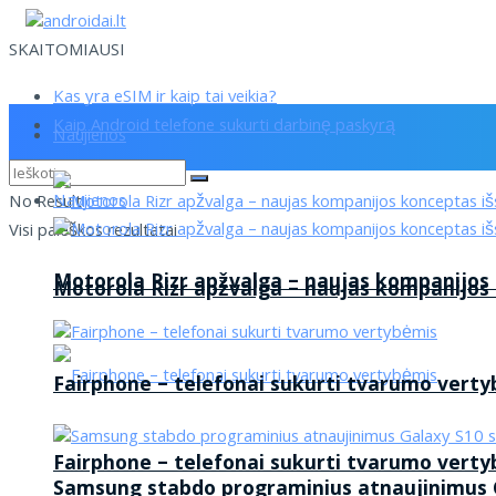
SKAITOMIAUSI
Kas yra eSIM ir kaip tai veikia?
Kaip Android telefone sukurti darbinę paskyrą
Naujienos
Naujienos
No Result
Visi paieškos rezultatai
Motorola Rizr apžvalga – naujas kompanijos
Motorola Rizr apžvalga – naujas kompanijos
Fairphone – telefonai sukurti tvarumo vert
Fairphone – telefonai sukurti tvarumo vert
Samsung stabdo programinius atnaujinimus G