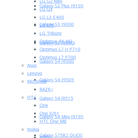
LG G2 Mini
Galaxy S2 Plus I9105
LG G3
LG L3 E400
Galaxy S3 I9300
LG L90
LG Tribute
Optimus 4X HD
Galaxy S3 I9300i
Optimus L7 II P710
Optimus L7 P700
Galaxy S4 I9500
Asus
Lenovo
Galaxy S4 I9505
Motorola
RAZR i
HTC
Galaxy S4 i9515
One
One X/X+
Galaxy S4 Mini I9195
HTC One M8
Nokia
Galaxy S7582 DUOS
N900