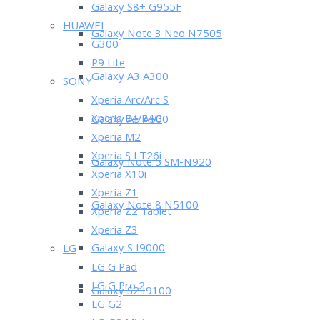
Galaxy S8+ G955F
HUAWEI
Galaxy Note 3 Neo N7505
G300
P9 Lite
Galaxy A3 A300
SONY
Xperia Arc/Arc S
Xperia E4/E4G
Galaxy A5 A500
Xperia M2
Xperia S LT26i
Galaxy Note 5 SM-N920
Xperia X10i
Xperia Z1
Galaxy Note 8 N5100
Xperia Z2 Tablet
Xperia Z3
Galaxy S I9000
LG
LG G Pad
LG G Pro 2
Galaxy S2 I9100
LG G2