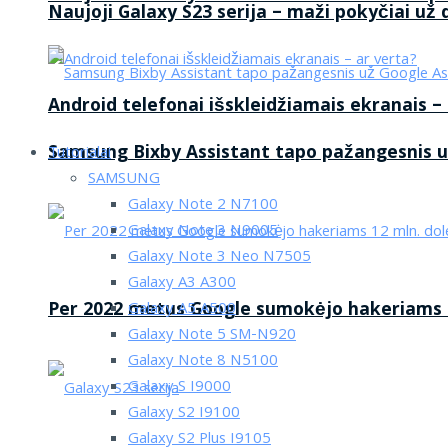
Naujoji Galaxy S23 serija – maži pokyčiai už
Android telefonai išskleidžiamais ekranais –
Samsung Bixby Assistant tapo pažangesnis u
Tutorialai
SAMSUNG
Galaxy Note 2 N7100
Galaxy Note 3 N9005
Galaxy Note 3 Neo N7505
Galaxy A3 A300
Per 2022 metus Google sumokėjo hakeriams 1
Galaxy A5 A500
Galaxy Note 5 SM-N920
Galaxy Note 8 N5100
Galaxy S I9000
Galaxy S2 I9100
Galaxy S2 Plus I9105