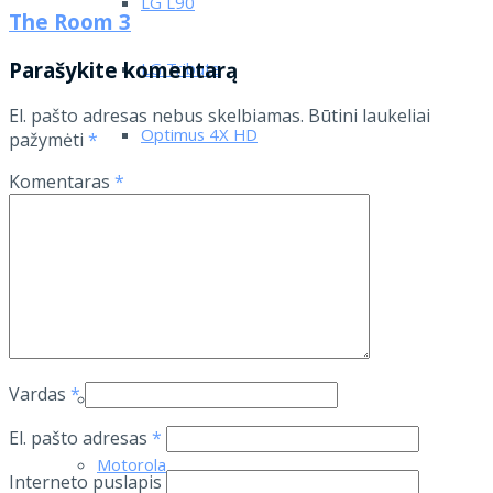
LG L90
The Room 3
Parašykite komentarą
LG Tribute
El. pašto adresas nebus skelbiamas.
Būtini laukeliai
Optimus 4X HD
pažymėti
*
Komentaras
*
Optimus L7 II P710
Optimus L7 P700
Asus
Vardas
*
Lenovo
El. pašto adresas
*
Motorola
Interneto puslapis