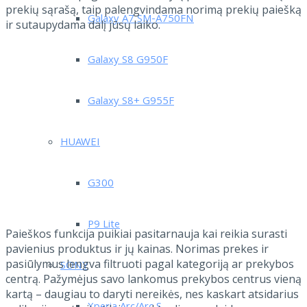
prekių sąrašą, taip palengvindama norimą prekių paiešką
Galaxy A7 SM-A750FN
ir sutaupydama dalį jūsų laiko.
Galaxy S8 G950F
Galaxy S8+ G955F
HUAWEI
G300
P9 Lite
Paieškos funkcija puikiai pasitarnauja kai reikia surasti
pavienius produktus ir jų kainas. Norimas prekes ir
pasiūlymus lengva filtruoti pagal kategoriją ar prekybos
SONY
centrą. Pažymėjus savo lankomus prekybos centrus vieną
kartą – daugiau to daryti nereikės, nes kaskart atsidarius