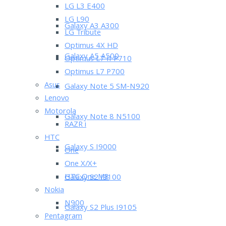
LG L3 E400
LG L90
Galaxy A3 A300
LG Tribute
Optimus 4X HD
Galaxy A5 A500
Optimus L7 II P710
Optimus L7 P700
Asus
Galaxy Note 5 SM-N920
Lenovo
Motorola
Galaxy Note 8 N5100
RAZR i
HTC
Galaxy S I9000
One
One X/X+
HTC One M8
Galaxy S2 I9100
Nokia
N900
Galaxy S2 Plus I9105
Pentagram