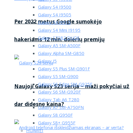
Galaxy S4 I9500
Galaxy S4 I9505
Per 2022 metus Google sumokėjo
Galaxy S4 i9515
Galaxy S4 Mini I9195
Galaxy S7582 DUOS
hakeriams 12 mln. dolerių premijų
Galaxy A5 SM-A500F
Galaxy Alpha SM-G850
Galaxy J5
Galaxy S5 Plus SM-G901F
Galaxy S5 SM-G900
Galaxy S6 Edge SM-G925F
Naujoji Galaxy S23 serija – maži pokyčiai už
Galaxy S6 SM-G920F
Galaxy Tab A6 T280
dar didesnę kaina?
Galaxy A7 SM-A750FN
Galaxy S8 G950F
Galaxy S8+ G955F
HUAWEI