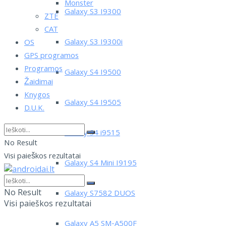
Monster
Galaxy S3 I9300
ZTE
CAT
Galaxy S3 I9300i
OS
GPS programos
Programos
Galaxy S4 I9500
Žaidimai
Knygos
Galaxy S4 I9505
D.U.K.
Galaxy S4 i9515
No Result
Visi paieškos rezultatai
Galaxy S4 Mini I9195
No Result
Galaxy S7582 DUOS
Visi paieškos rezultatai
Galaxy A5 SM-A500F