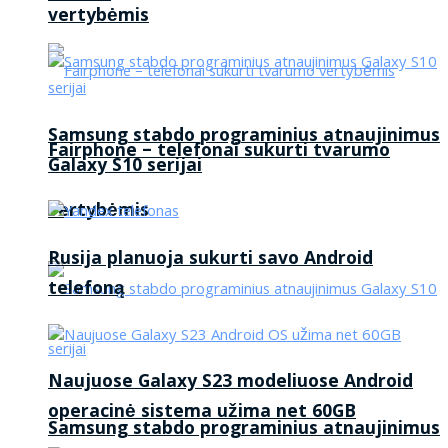
vertybėmis
Samsung stabdo programinius atnaujinimus
Fairphone – telefonai sukurti tvarumo
Galaxy S10 serijai
vertybėmis
Rusija planuoja sukurti savo Android
telefoną
Naujuose Galaxy S23 modeliuose Android
operacinė sistema užima net 60GB
Samsung stabdo programinius atnaujinimus