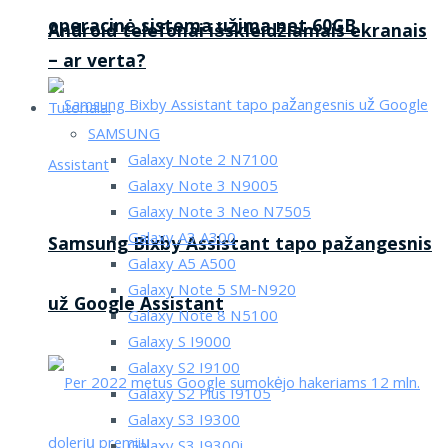
operacinė sistema užima net 60GB
Android telefonai išskleidžiamais ekranais
– ar verta?
Tutorialai
SAMSUNG
Galaxy Note 2 N7100
Galaxy Note 3 N9005
Galaxy Note 3 Neo N7505
Galaxy A3 A300
Samsung Bixby Assistant tapo pažangesnis
Galaxy A5 A500
Galaxy Note 5 SM-N920
už Google Assistant
Galaxy Note 8 N5100
Galaxy S I9000
Galaxy S2 I9100
Galaxy S2 Plus I9105
Galaxy S3 I9300
Galaxy S3 I9300i