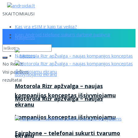
SKAITOMIAUSI
Kas yra eSIM ir kaip tai veikia?
Kaip Android telefone sukurti darbinę paskyrą
Naujienos
Naujienos
No Result
Visi paieškos
rezultatai
Motorola Rizr apžvalga – naujas
kompanijos konceptas išsivyniojamu
Motorola Rizr apžvalga – naujas
ekranu
kompanijos konceptas išsivyniojamu
Fairphone – telefonai sukurti tvarumo
ekranu