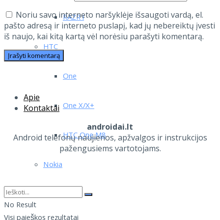
Noriu savo interneto naršyklėje išsaugoti vardą, el.
RAZR i
pašto adresą ir interneto puslapį, kad jų nebereiktų įvesti
iš naujo, kai kitą kartą vėl norėsiu parašyti komentarą.
HTC
One
Apie
One X/X+
Kontaktai
androidai.lt
HTC One M8
Android telefonų naujienos, apžvalgos ir instrukcijos
pažengusiems vartotojams.
Nokia
N900
No Result
Visi paieškos rezultatai