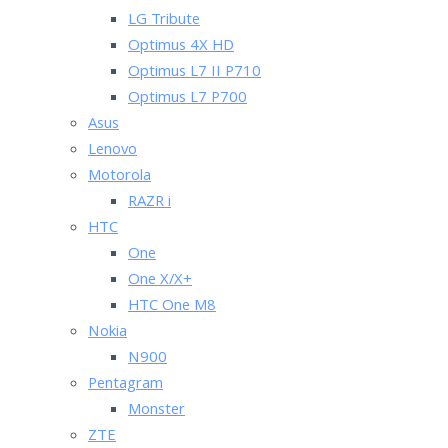
LG Tribute
Optimus 4X HD
Optimus L7 II P710
Optimus L7 P700
Asus
Lenovo
Motorola
RAZR i
HTC
One
One X/X+
HTC One M8
Nokia
N900
Pentagram
Monster
ZTE