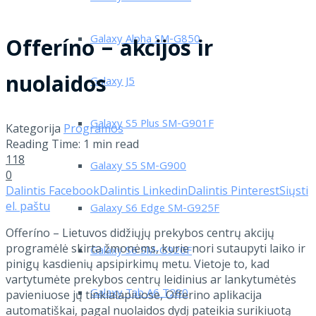
Galaxy Alpha SM-G850
Offeríno – akcijos ir
nuolaidos
Galaxy J5
Galaxy S5 Plus SM-G901F
Kategorija
Programos
Reading Time: 1 min read
118
Galaxy S5 SM-G900
0
Dalintis Facebook
Dalintis Linkedin
Dalintis Pinterest
Siųsti
el. paštu
Galaxy S6 Edge SM-G925F
Offeríno – Lietuvos didžiųjų prekybos centrų akcijų
programėlė skirta žmonėms, kurie nori sutaupyti laiko ir
Galaxy S6 SM-G920F
pinigų kasdienių apsipirkimų metu. Vietoje to, kad
vartytumėte prekybos centrų leidinius ar lankytumėtės
Galaxy Tab A6 T280
pavieniuose jų tinklalapiuose, Offerino aplikacija
automatiškai, pagal nuolaidos dydį pateikia surikiuotą