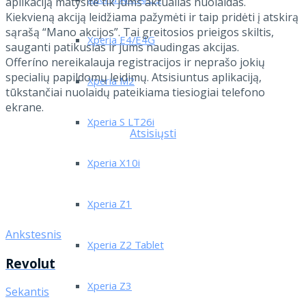
Xperia Arc/Arc S
aplikaciją matysite tik jums aktualias nuolaidas.
Kiekvieną akciją leidžiama pažymėti ir taip pridėti į atskirą
sąrašą “Mano akcijos”. Tai greitosios prieigos skiltis,
Xperia E4/E4G
sauganti patikusias ir jums naudingas akcijas.
Offeríno nereikalauja registracijos ir neprašo jokių
specialių papildomų leidimų. Atsisiuntus aplikaciją,
Xperia M2
tūkstančiai nuolaidų pateikiama tiesiogiai telefono
ekrane.
Xperia S LT26i
Atsisiųsti
Xperia X10i
Xperia Z1
Ankstesnis
Xperia Z2 Tablet
Revolut
Xperia Z3
Sekantis