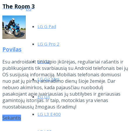
The Room 3
LG
LG G Pad
LG G Pro 2
Povilas
LG G2
Esu androidai.lt tinklapio įkūrėjas, reguliariai rašantis ir
publikuojantis tik svarbiausią su Android telefonais bei jų
OS susijusią informaciją. Mobiliais telefonais domiuosi
LG G2 Mini
nuo pat jų pirmų atsiradimo dienų šioje žemėje. Dar
nebuvo akimirkos, kada pajausčiau nuobodulį
pasakojant apie įvairiausias jų subtilybes ir geriausias
LG G3
gamintojų istorijas. Ir taip, motociklas yra vienas
nuostabiausių žmogaus išradimų!
LG L3 E400
Sekantis