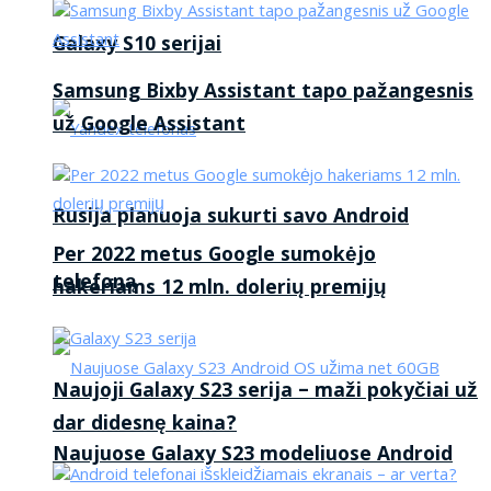
Galaxy S10 serijai
Samsung Bixby Assistant tapo pažangesnis
už Google Assistant
Rusija planuoja sukurti savo Android
Per 2022 metus Google sumokėjo
telefoną
hakeriams 12 mln. dolerių premijų
Naujoji Galaxy S23 serija – maži pokyčiai už
dar didesnę kaina?
Naujuose Galaxy S23 modeliuose Android