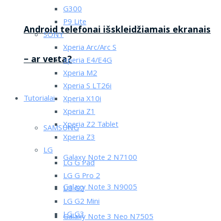
G300
P9 Lite
Android telefonai išskleidžiamais ekranais
SONY
Xperia Arc/Arc S
– ar verta?
Xperia E4/E4G
Xperia M2
Xperia S LT26i
Tutorialai
Xperia X10i
Xperia Z1
Xperia Z2 Tablet
SAMSUNG
Xperia Z3
LG
Galaxy Note 2 N7100
LG G Pad
LG G Pro 2
Galaxy Note 3 N9005
LG G2
LG G2 Mini
LG G3
Galaxy Note 3 Neo N7505