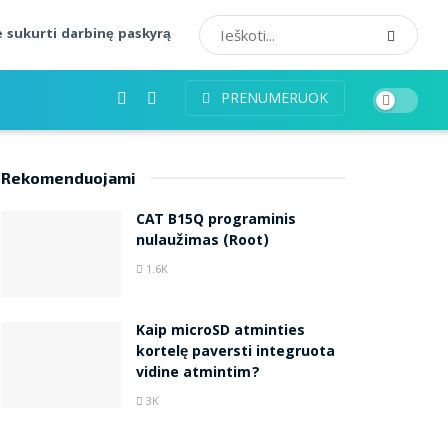
 sukurti darbinę paskyrą
PRENUMERUOK
Rekomenduojami
CAT B15Q programinis
nulaužimas (Root)
1.6K
Kaip microSD atminties
kortelę paversti integruota
vidine atmintim?
3K