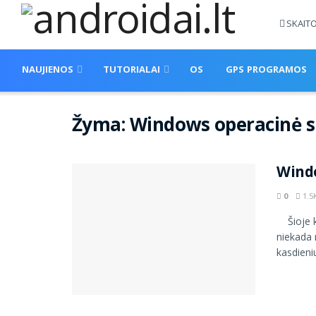
SKAIT
NAUJIENOS
TUTORIALAI
OS
GPS PROGRAMOS
Žyma:
Windows operacinė 
Windo
0
1.5
Šioje kn
niekada 
kasdieniu