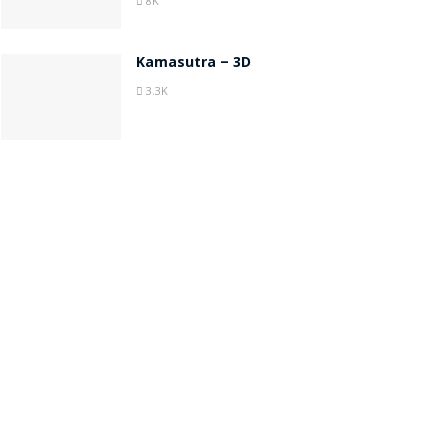
8K
Kamasutra – 3D
3.3K