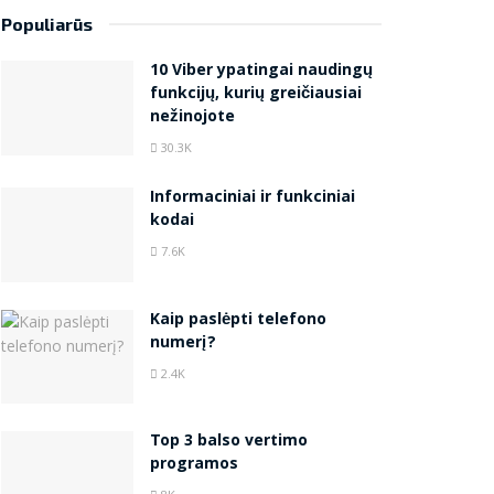
Populiarūs
10 Viber ypatingai naudingų
funkcijų, kurių greičiausiai
nežinojote
30.3K
Informaciniai ir funkciniai
kodai
7.6K
Kaip paslėpti telefono
numerį?
2.4K
Top 3 balso vertimo
programos