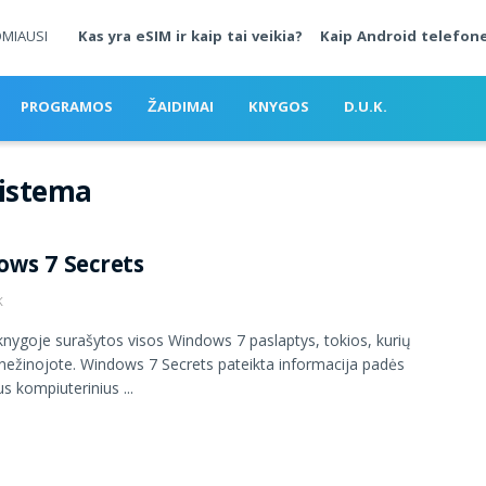
OMIAUSI
Kas yra eSIM ir kaip tai veikia?
Kaip Android telefone
PROGRAMOS
ŽAIDIMAI
KNYGOS
D.U.K.
sistema
ws 7 Secrets
K
ygoje surašytos visos Windows 7 paslaptys, tokios, kurių
nežinojote. Windows 7 Secrets pateikta informacija padės
s kompiuterinius ...