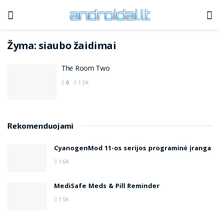
Žyma:
siaubo žaidimai
The Room Two
0
1.5K
Rekomenduojami
CyanogenMod 11-os serijos programinė įranga
1.6K
MediSafe Meds & Pill Reminder
1.5K