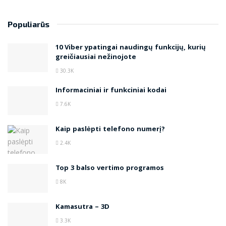
Populiarūs
10 Viber ypatingai naudingų funkcijų, kurių
greičiausiai nežinojote
30.3K
Informaciniai ir funkciniai kodai
7.6K
Kaip paslėpti telefono numerį?
2.4K
Top 3 balso vertimo programos
8K
Kamasutra – 3D
3.3K