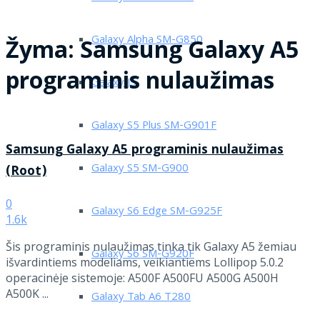
Galaxy Alpha SM-G850
Žyma:
Samsung Galaxy A5
programinis nulaužimas
Galaxy J5
Galaxy S5 Plus SM-G901F
Samsung Galaxy A5 programinis nulaužimas
Galaxy S5 SM-G900
(Root)
0
Galaxy S6 Edge SM-G925F
1.6k
Šis programinis nulaužimas tinka tik Galaxy A5 žemiau
Galaxy S6 SM-G920F
išvardintiems modeliams, veikiantiems Lollipop 5.0.2
operacinėje sistemoje: A500F A500FU A500G A500H
A500K ...
Galaxy Tab A6 T280