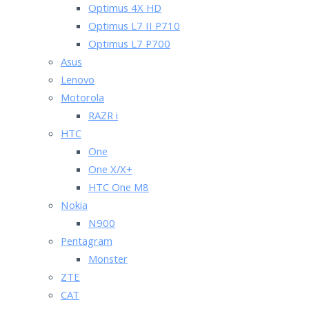
Optimus 4X HD
Optimus L7 II P710
Optimus L7 P700
Asus
Lenovo
Motorola
RAZR i
HTC
One
One X/X+
HTC One M8
Nokia
N900
Pentagram
Monster
ZTE
CAT