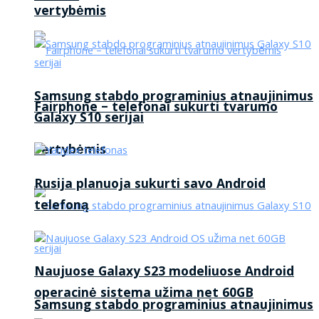
vertybėmis
Samsung stabdo programinius atnaujinimus
Fairphone – telefonai sukurti tvarumo
Galaxy S10 serijai
vertybėmis
Rusija planuoja sukurti savo Android
telefoną
Naujuose Galaxy S23 modeliuose Android
operacinė sistema užima net 60GB
Samsung stabdo programinius atnaujinimus