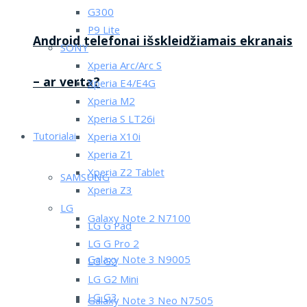
G300
P9 Lite
Android telefonai išskleidžiamais ekranais
SONY
Xperia Arc/Arc S
– ar verta?
Xperia E4/E4G
Xperia M2
Xperia S LT26i
Tutorialai
Xperia X10i
Xperia Z1
Xperia Z2 Tablet
SAMSUNG
Xperia Z3
LG
Galaxy Note 2 N7100
LG G Pad
LG G Pro 2
Galaxy Note 3 N9005
LG G2
LG G2 Mini
LG G3
Galaxy Note 3 Neo N7505