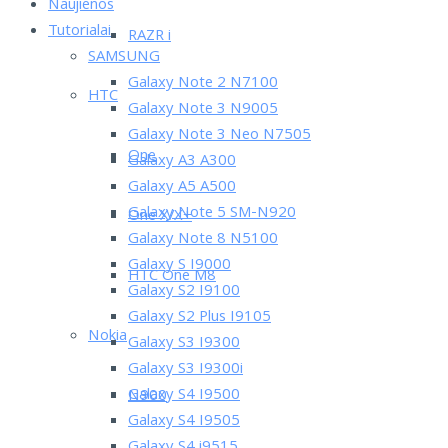
Naujienos
Tutorialai
RAZR i
SAMSUNG
Galaxy Note 2 N7100
HTC
Galaxy Note 3 N9005
Galaxy Note 3 Neo N7505
One
Galaxy A3 A300
Galaxy A5 A500
Galaxy Note 5 SM-N920
One X/X+
Galaxy Note 8 N5100
Galaxy S I9000
HTC One M8
Galaxy S2 I9100
Galaxy S2 Plus I9105
Nokia
Galaxy S3 I9300
Galaxy S3 I9300i
Galaxy S4 I9500
N900
Galaxy S4 I9505
Galaxy S4 i9515