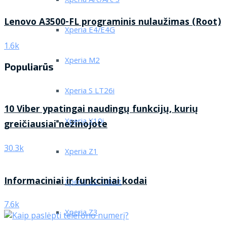
Xperia Arc/Arc S
Lenovo A3500-FL programinis nulaužimas (Root)
Xperia E4/E4G
1.6k
Xperia M2
Populiarūs
Xperia S LT26i
10 Viber ypatingai naudingų funkcijų, kurių
Xperia X10i
greičiausiai nežinojote
30.3k
Xperia Z1
Informaciniai ir funkciniai kodai
Xperia Z2 Tablet
7.6k
Xperia Z3