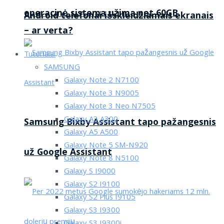
operacinė sistema užima net 60GB
Android telefonai išskleidžiamais ekranais
– ar verta?
Tutorialai
SAMSUNG
Galaxy Note 2 N7100
Galaxy Note 3 N9005
Galaxy Note 3 Neo N7505
Galaxy A3 A300
Samsung Bixby Assistant tapo pažangesnis
Galaxy A5 A500
Galaxy Note 5 SM-N920
už Google Assistant
Galaxy Note 8 N5100
Galaxy S I9000
Galaxy S2 I9100
Galaxy S2 Plus I9105
Galaxy S3 I9300
Galaxy S3 I9300i