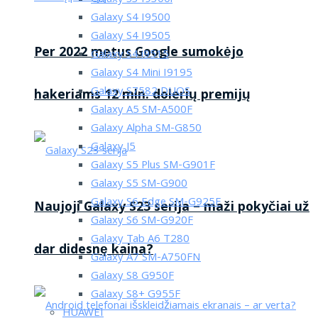
Galaxy S4 I9500
Galaxy S4 I9505
Per 2022 metus Google sumokėjo
Galaxy S4 i9515
Galaxy S4 Mini I9195
Galaxy S7582 DUOS
hakeriams 12 mln. dolerių premijų
Galaxy A5 SM-A500F
Galaxy Alpha SM-G850
Galaxy J5
Galaxy S5 Plus SM-G901F
Galaxy S5 SM-G900
Galaxy S6 Edge SM-G925F
Naujoji Galaxy S23 serija – maži pokyčiai už
Galaxy S6 SM-G920F
Galaxy Tab A6 T280
dar didesnę kaina?
Galaxy A7 SM-A750FN
Galaxy S8 G950F
Galaxy S8+ G955F
HUAWEI