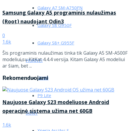
Galaxy A7 SM-A750FN
Samsung Galaxy A5 programinis nulaužimas
(Root) naudojant Odin3
Galaxy S8 G950F
0
1.6k
Galaxy S8+ G955F
Šis programinis nulaužimas tinka tik Galaxy A5 SM-A500F
modeliui su KitKat 4.4.4 versija. Kitam Galaxy A5 modeliui
HUAWEI
ar šiam, bet ...
Rekomenduojami
G300
P9 Lite
Naujuose Galaxy S23 modeliuose Android
operacinė sistema užima net 60GB
SONY
1.6k