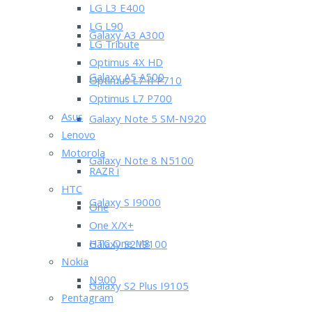
LG L3 E400
LG L90
Galaxy A3 A300
LG Tribute
Optimus 4X HD
Galaxy A5 A500
Optimus L7 II P710
Optimus L7 P700
Asus
Galaxy Note 5 SM-N920
Lenovo
Motorola
Galaxy Note 8 N5100
RAZR i
HTC
Galaxy S I9000
One
One X/X+
HTC One M8
Galaxy S2 I9100
Nokia
N900
Galaxy S2 Plus I9105
Pentagram