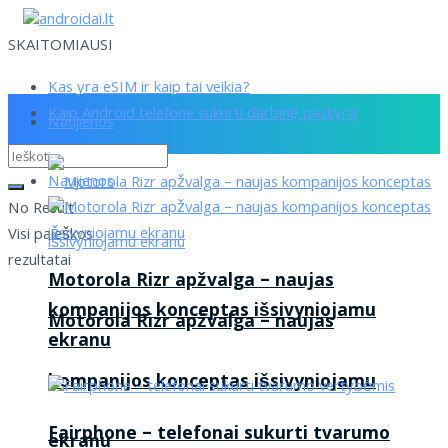
SKAITOMIAUSI
Kas yra eSIM ir kaip tai veikia?
Kaip Android telefone sukurti darbinę paskyrą
Naujienos
Naujienos
No Result
Visi paieškos
rezultatai
Motorola Rizr apžvalga – naujas
kompanijos konceptas išsivyniojamu
Motorola Rizr apžvalga – naujas
ekranu
kompanijos konceptas išsivyniojamu
Fairphone – telefonai sukurti tvarumo
ekranu