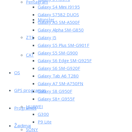
Pentagram
Galaxy S4 Mini I9195
Galaxy S7582 DUOS
Monster
Galaxy A5 SM-A500F
Galaxy Alpha SM-G850
ZTE
Galaxy J5
Galaxy S5 Plus SM-G901F
Galaxy S5 SM-G900
CAT
Galaxy S6 Edge SM-G925F
Galaxy S6 SM-G920F
OS
Galaxy Tab A6 T280
Galaxy A7 SM-A750FN
GPS programos
Galaxy S8 G950F
Galaxy S8+ G955F
HUAWEI
Programos
G300
P9 Lite
Žaidimai
SONY