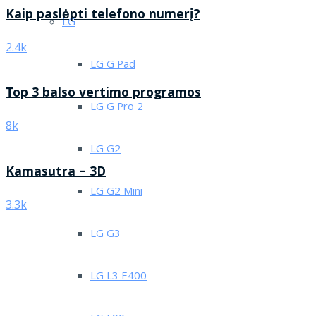
Kaip paslėpti telefono numerį?
LG
2.4k
LG G Pad
Top 3 balso vertimo programos
LG G Pro 2
8k
LG G2
Kamasutra – 3D
LG G2 Mini
3.3k
LG G3
LG L3 E400