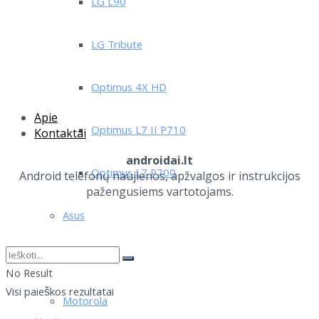
LG L90
LG Tribute
Optimus 4X HD
Apie
Optimus L7 II P710
Kontaktai
androidai.lt
Optimus L7 P700
Android telefonų naujienos, apžvalgos ir instrukcijos
pažengusiems vartotojams.
Asus
Lenovo
No Result
Visi paieškos rezultatai
Motorola