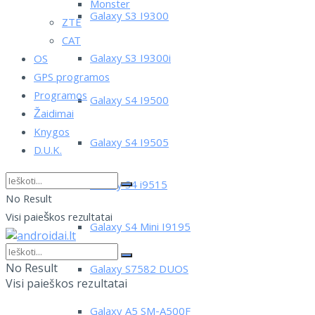
Monster
Galaxy S3 I9300
ZTE
CAT
Galaxy S3 I9300i
OS
GPS programos
Programos
Galaxy S4 I9500
Žaidimai
Knygos
Galaxy S4 I9505
D.U.K.
Galaxy S4 i9515
No Result
Visi paieškos rezultatai
Galaxy S4 Mini I9195
No Result
Galaxy S7582 DUOS
Visi paieškos rezultatai
Galaxy A5 SM-A500F