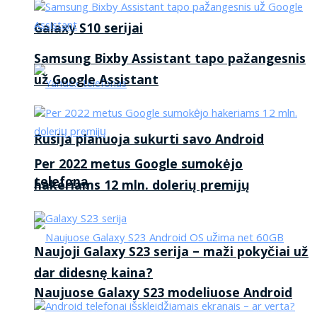
Galaxy S10 serijai
Samsung Bixby Assistant tapo pažangesnis
už Google Assistant
Rusija planuoja sukurti savo Android
Per 2022 metus Google sumokėjo
telefoną
hakeriams 12 mln. dolerių premijų
Naujoji Galaxy S23 serija – maži pokyčiai už
dar didesnę kaina?
Naujuose Galaxy S23 modeliuose Android