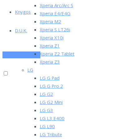
Xperia Arc/Arc S
Knygos
Xperia E4/E4G
Xperia M2
Xperia S LT26i
D.U.K.
Xperia X10i
Xperia Z1
Xperia Z2 Tablet
PRENUMERUOK
Xperia Z3
LG
LG G Pad
LG G Pro 2
LG G2
LG G2 Mini
LG G3
LG L3 E400
LG L90
LG Tribute