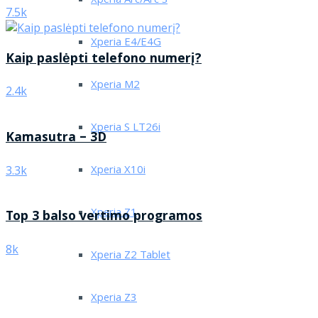
Xperia Arc/Arc S
7.5k
Xperia E4/E4G
Kaip paslėpti telefono numerį?
Xperia M2
2.4k
Xperia S LT26i
Kamasutra – 3D
Xperia X10i
3.3k
Xperia Z1
Top 3 balso vertimo programos
8k
Xperia Z2 Tablet
Xperia Z3