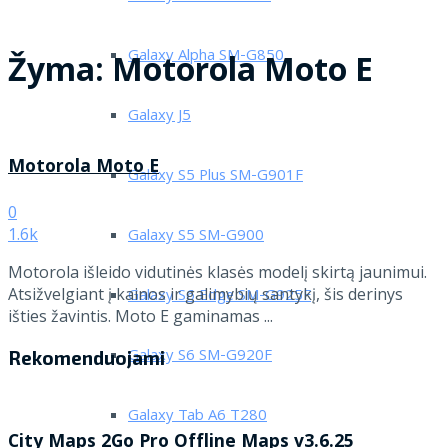
Galaxy Alpha SM-G850
Žyma:
Motorola Moto E
Galaxy J5
Motorola Moto E
Galaxy S5 Plus SM-G901F
0
1.6k
Galaxy S5 SM-G900
Motorola išleido vidutinės klasės modelį skirtą jaunimui.
Atsižvelgiant į kainos ir galimybių santykį, šis derinys
Galaxy S6 Edge SM-G925F
išties žavintis. Moto E gaminamas ...
Galaxy S6 SM-G920F
Rekomenduojami
Galaxy Tab A6 T280
City Maps 2Go Pro Offline Maps v3.6.25