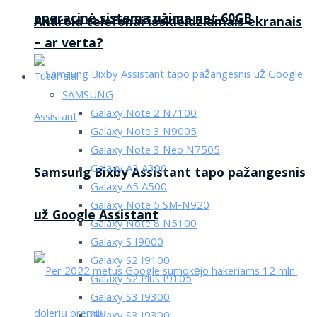
operacinė sistema užima net 60GB
Android telefonai išskleidžiamais ekranais
– ar verta?
Tutorialai
SAMSUNG
Galaxy Note 2 N7100
Galaxy Note 3 N9005
Galaxy Note 3 Neo N7505
Galaxy A3 A300
Samsung Bixby Assistant tapo pažangesnis
Galaxy A5 A500
Galaxy Note 5 SM-N920
už Google Assistant
Galaxy Note 8 N5100
Galaxy S I9000
Galaxy S2 I9100
Galaxy S2 Plus I9105
Galaxy S3 I9300
Galaxy S3 I9300i