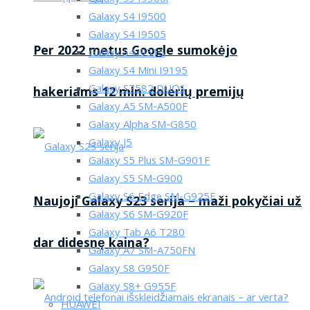
Galaxy S4 I9500
Galaxy S4 I9505
Per 2022 metus Google sumokėjo
Galaxy S4 i9515
Galaxy S4 Mini I9195
Galaxy S7582 DUOS
hakeriams 12 mln. dolerių premijų
Galaxy A5 SM-A500F
Galaxy Alpha SM-G850
Galaxy J5
Galaxy S5 Plus SM-G901F
Galaxy S5 SM-G900
Galaxy S6 Edge SM-G925F
Naujoji Galaxy S23 serija – maži pokyčiai už
Galaxy S6 SM-G920F
Galaxy Tab A6 T280
dar didesnę kaina?
Galaxy A7 SM-A750FN
Galaxy S8 G950F
Galaxy S8+ G955F
HUAWEI