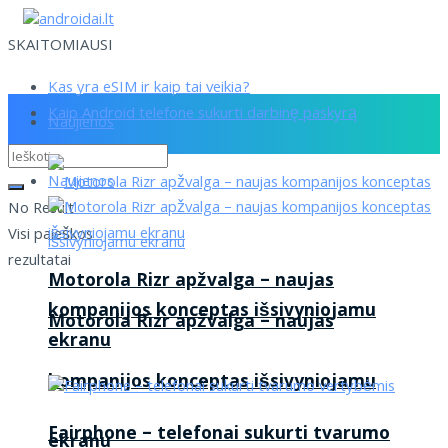
SKAITOMIAUSI
Kas yra eSIM ir kaip tai veikia?
Kaip Android telefone sukurti darbinę paskyrą
Naujienos
Naujienos
No Result
Visi paieškos
rezultatai
Motorola Rizr apžvalga – naujas
kompanijos konceptas išsivyniojamu
Motorola Rizr apžvalga – naujas
ekranu
kompanijos konceptas išsivyniojamu
Fairphone – telefonai sukurti tvarumo
ekranu