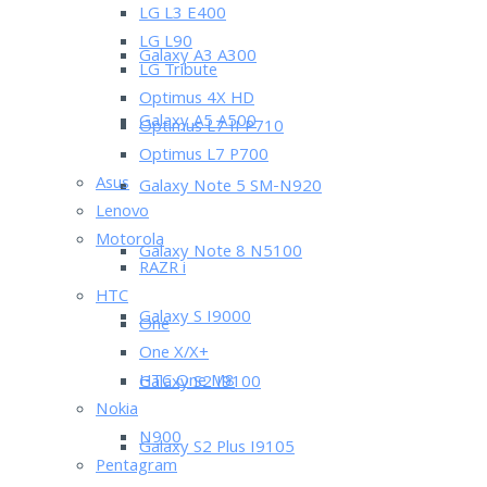
LG L3 E400
LG L90
Galaxy A3 A300
LG Tribute
Optimus 4X HD
Galaxy A5 A500
Optimus L7 II P710
Optimus L7 P700
Asus
Galaxy Note 5 SM-N920
Lenovo
Motorola
Galaxy Note 8 N5100
RAZR i
HTC
Galaxy S I9000
One
One X/X+
HTC One M8
Galaxy S2 I9100
Nokia
N900
Galaxy S2 Plus I9105
Pentagram