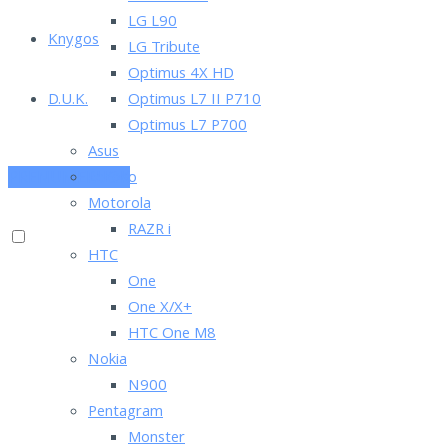
LG L90
Knygos
LG Tribute
Optimus 4X HD
D.U.K.
Optimus L7 II P710
Optimus L7 P700
Asus
PRENUMERUOK
Lenovo
Motorola
RAZR i
HTC
One
One X/X+
HTC One M8
Nokia
N900
Pentagram
Monster