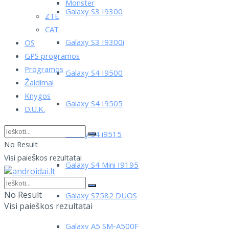
Monster
Galaxy S3 I9300
ZTE
CAT
Galaxy S3 I9300i
OS
GPS programos
Programos
Galaxy S4 I9500
Žaidimai
Knygos
Galaxy S4 I9505
D.U.K.
Galaxy S4 i9515
No Result
Visi paieškos rezultatai
Galaxy S4 Mini I9195
No Result
Galaxy S7582 DUOS
Visi paieškos rezultatai
Galaxy A5 SM-A500F