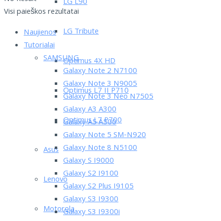
LG L90
Visi paieškos rezultatai
LG Tribute
Naujienos
Tutorialai
SAMSUNG
Optimus 4X HD
Galaxy Note 2 N7100
Galaxy Note 3 N9005
Optimus L7 II P710
Galaxy Note 3 Neo N7505
Galaxy A3 A300
Optimus L7 P700
Galaxy A5 A500
Galaxy Note 5 SM-N920
Galaxy Note 8 N5100
Asus
Galaxy S I9000
Galaxy S2 I9100
Lenovo
Galaxy S2 Plus I9105
Galaxy S3 I9300
Motorola
Galaxy S3 I9300i