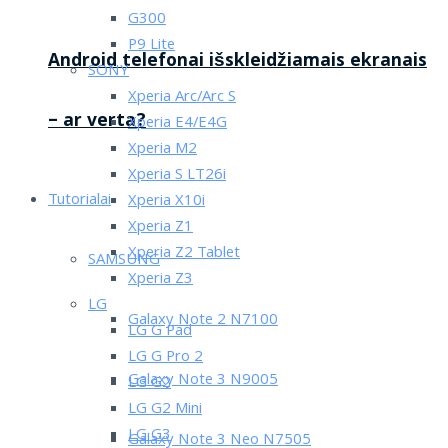
G300
P9 Lite
Android telefonai išskleidžiamais ekranais
SONY
Xperia Arc/Arc S
– ar verta?
Xperia E4/E4G
Xperia M2
Xperia S LT26i
Tutorialai
Xperia X10i
Xperia Z1
Xperia Z2 Tablet
SAMSUNG
Xperia Z3
LG
Galaxy Note 2 N7100
LG G Pad
LG G Pro 2
Galaxy Note 3 N9005
LG G2
LG G2 Mini
LG G3
Galaxy Note 3 Neo N7505