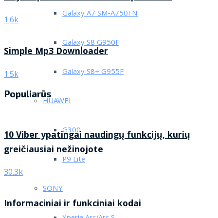
Galaxy A7 SM-A750FN
1.6k
Galaxy S8 G950F
Simple Mp3 Downloader
Galaxy S8+ G955F
1.5k
Populiarūs
HUAWEI
G300
10 Viber ypatingai naudingų funkcijų, kurių
greičiausiai nežinojote
P9 Lite
30.3k
SONY
Informaciniai ir funkciniai kodai