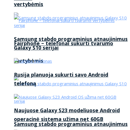
vertybėmis
Samsung stabdo programinius atnaujinimus
Fairphone – telefonai sukurti tvarumo
Galaxy S10 serijai
vertybėmis
Rusija planuoja sukurti savo Android
telefoną
Naujuose Galaxy S23 modeliuose Android
operacinė sistema užima net 60GB
Samsung stabdo programinius atnaujinimus