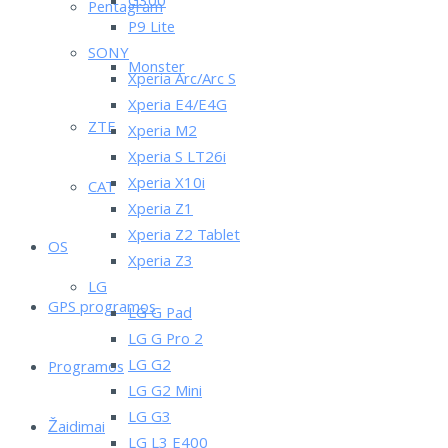
G300
Pentagram
P9 Lite
SONY
Monster
Xperia Arc/Arc S
Xperia E4/E4G
ZTE
Xperia M2
Xperia S LT26i
Xperia X10i
CAT
Xperia Z1
Xperia Z2 Tablet
OS
Xperia Z3
LG
GPS programos
LG G Pad
LG G Pro 2
LG G2
Programos
LG G2 Mini
LG G3
Žaidimai
LG L3 E400