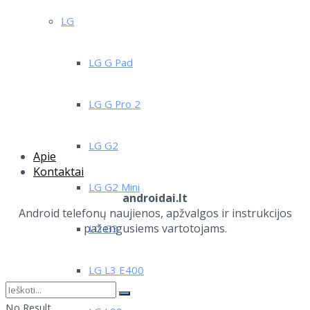
LG
LG G Pad
LG G Pro 2
LG G2
Apie
Kontaktai
LG G2 Mini
androidai.lt
Android telefonų naujienos, apžvalgos ir instrukcijos
pažengusiems vartotojams.
LG G3
LG L3 E400
No Result