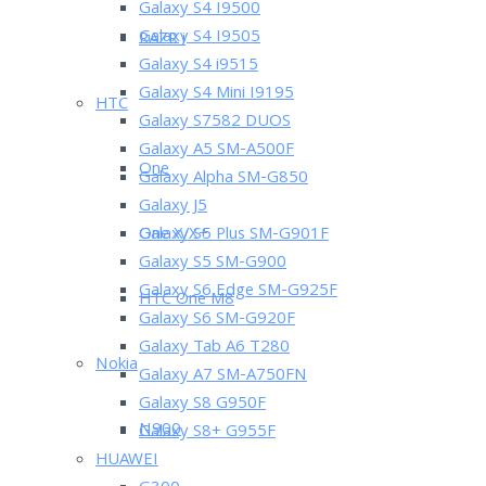
Galaxy S4 I9500
Galaxy S4 I9505
RAZR i
Galaxy S4 i9515
Galaxy S4 Mini I9195
HTC
Galaxy S7582 DUOS
Galaxy A5 SM-A500F
One
Galaxy Alpha SM-G850
Galaxy J5
One X/X+
Galaxy S5 Plus SM-G901F
Galaxy S5 SM-G900
Galaxy S6 Edge SM-G925F
HTC One M8
Galaxy S6 SM-G920F
Galaxy Tab A6 T280
Nokia
Galaxy A7 SM-A750FN
Galaxy S8 G950F
N900
Galaxy S8+ G955F
HUAWEI