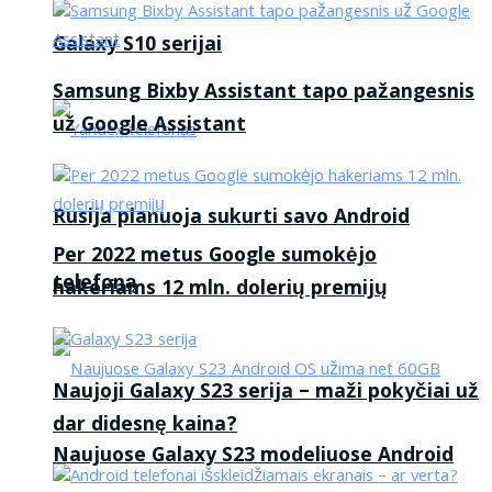
Galaxy S10 serijai
Samsung Bixby Assistant tapo pažangesnis
už Google Assistant
Rusija planuoja sukurti savo Android
Per 2022 metus Google sumokėjo
telefoną
hakeriams 12 mln. dolerių premijų
Naujoji Galaxy S23 serija – maži pokyčiai už
dar didesnę kaina?
Naujuose Galaxy S23 modeliuose Android