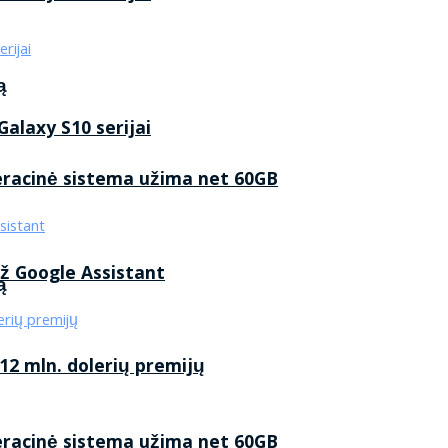
ą
alaxy S10 serijai
eracinė sistema užima net 60GB
ž Google Assistant
ą
2 mln. dolerių premijų
eracinė sistema užima net 60GB