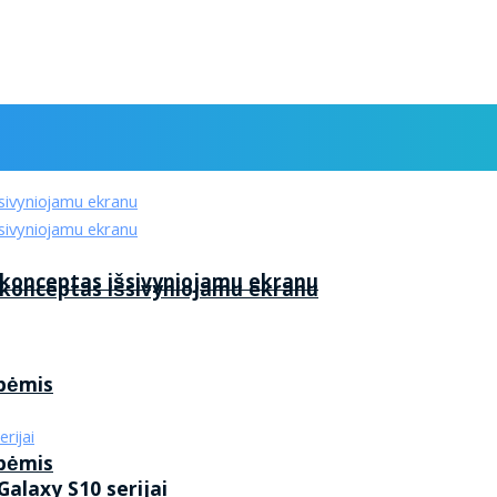
 konceptas išsivyniojamu ekranu
 konceptas išsivyniojamu ekranu
ybėmis
ybėmis
alaxy S10 serijai