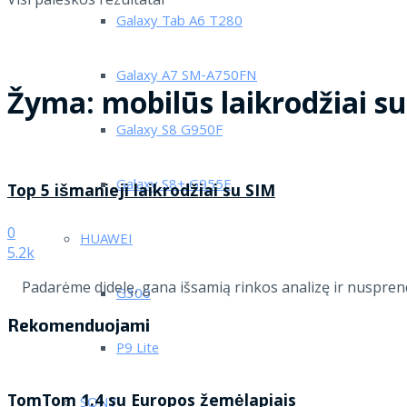
Galaxy Tab A6 T280
Galaxy A7 SM-A750FN
Žyma:
mobilūs laikrodžiai s
Galaxy S8 G950F
Galaxy S8+ G955F
Top 5 išmanieji laikrodžiai su SIM
0
HUAWEI
5.2k
Padarėme didelę, gana išsamią rinkos analizę ir nusprend
G300
Rekomenduojami
P9 Lite
TomTom 1.4 su Europos žemėlapiais
SONY