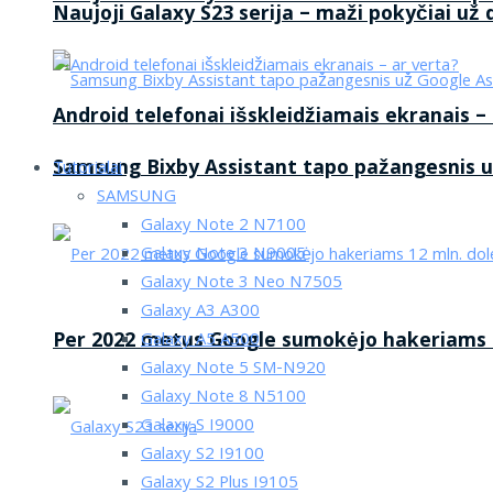
Naujoji Galaxy S23 serija – maži pokyčiai už
Android telefonai išskleidžiamais ekranais –
Samsung Bixby Assistant tapo pažangesnis u
Tutorialai
SAMSUNG
Galaxy Note 2 N7100
Galaxy Note 3 N9005
Galaxy Note 3 Neo N7505
Galaxy A3 A300
Per 2022 metus Google sumokėjo hakeriams 1
Galaxy A5 A500
Galaxy Note 5 SM-N920
Galaxy Note 8 N5100
Galaxy S I9000
Galaxy S2 I9100
Galaxy S2 Plus I9105