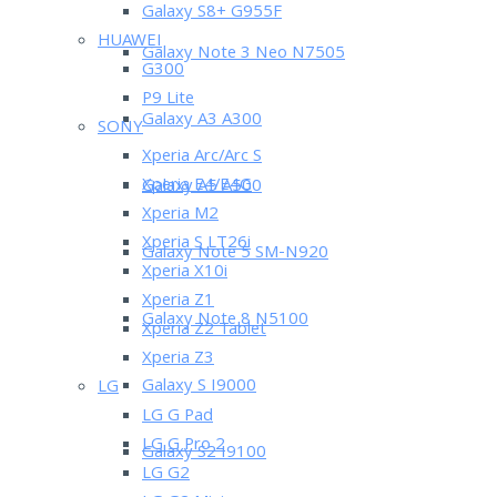
Galaxy S8+ G955F
HUAWEI
Galaxy Note 3 Neo N7505
G300
P9 Lite
Galaxy A3 A300
SONY
Xperia Arc/Arc S
Xperia E4/E4G
Galaxy A5 A500
Xperia M2
Xperia S LT26i
Galaxy Note 5 SM-N920
Xperia X10i
Xperia Z1
Galaxy Note 8 N5100
Xperia Z2 Tablet
Xperia Z3
Galaxy S I9000
LG
LG G Pad
LG G Pro 2
Galaxy S2 I9100
LG G2