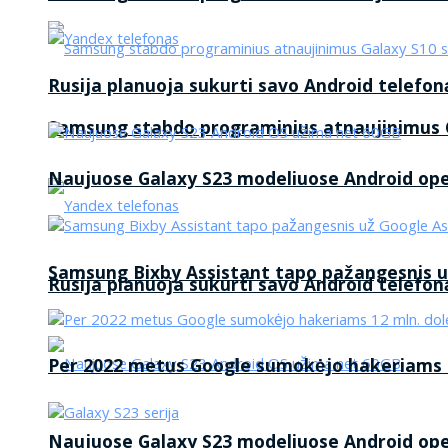
Rusija planuoja sukurti savo Android telefon
Samsung stabdo programinius atnaujinimus G
Naujuose Galaxy S23 modeliuose Android op
Samsung Bixby Assistant tapo pažangesnis u
Rusija planuoja sukurti savo Android telefon
Per 2022 metus Google sumokėjo hakeriams 1
Naujuose Galaxy S23 modeliuose Android op