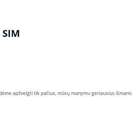
u SIM
ėme apžvelgti tik pačius, mūsų manymu geriausius išmaniuo