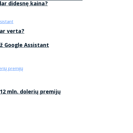
 dar didesnę kaina?
 ar verta?
ž Google Assistant
2 mln. dolerių premijų