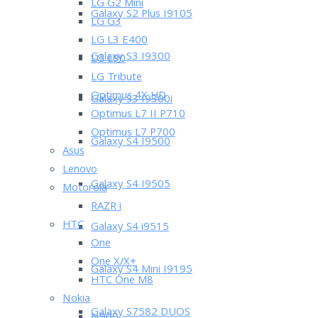
LG G2 Mini
Galaxy S2 Plus I9105
LG G3
LG L3 E400
Galaxy S3 I9300
LG L90
LG Tribute
Optimus 4X HD
Galaxy S3 I9300i
Optimus L7 II P710
Optimus L7 P700
Galaxy S4 I9500
Asus
Lenovo
Galaxy S4 I9505
Motorola
RAZR i
HTC
Galaxy S4 i9515
One
One X/X+
Galaxy S4 Mini I9195
HTC One M8
Nokia
Galaxy S7582 DUOS
N900