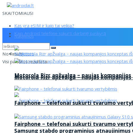
SKAITOMIAUSI
Kas yra eSIM ir kaip tai veikia?
Kaip Android telefone sukurti darbinę paskyrą
Naujienos
Naujienos
No Result
Visi paieškos rezultatai
Motorola Rizr apžvalga – naujas kompanijos
Motorola Rizr apžvalga – naujas kompanijos
Fairphone – telefonai sukurti tvarumo vert
Fairphone – telefonai sukurti tvarumo vert
Samsung stabdo programinius atnaujinimus G