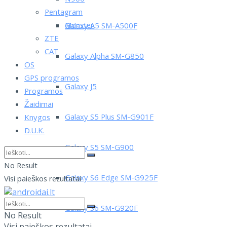
Pentagram
Monster
Galaxy A5 SM-A500F
ZTE
CAT
Galaxy Alpha SM-G850
OS
GPS programos
Galaxy J5
Programos
Žaidimai
Galaxy S5 Plus SM-G901F
Knygos
D.U.K.
Galaxy S5 SM-G900
No Result
Galaxy S6 Edge SM-G925F
Visi paieškos rezultatai
Galaxy S6 SM-G920F
No Result
Visi paieškos rezultatai