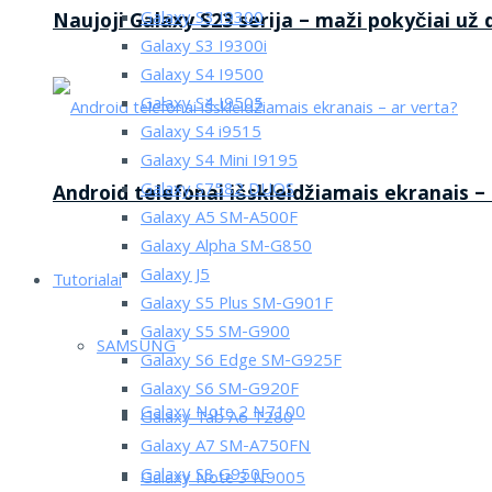
Galaxy S3 I9300
Naujoji Galaxy S23 serija – maži pokyčiai už
Galaxy S3 I9300i
Galaxy S4 I9500
Galaxy S4 I9505
Galaxy S4 i9515
Galaxy S4 Mini I9195
Galaxy S7582 DUOS
Android telefonai išskleidžiamais ekranais –
Galaxy A5 SM-A500F
Galaxy Alpha SM-G850
Galaxy J5
Tutorialai
Galaxy S5 Plus SM-G901F
Galaxy S5 SM-G900
SAMSUNG
Galaxy S6 Edge SM-G925F
Galaxy S6 SM-G920F
Galaxy Note 2 N7100
Galaxy Tab A6 T280
Galaxy A7 SM-A750FN
Galaxy S8 G950F
Galaxy Note 3 N9005