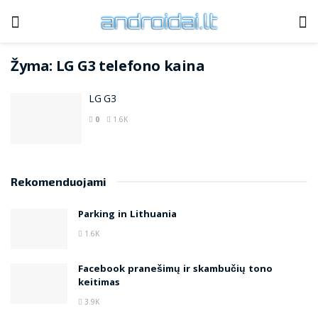
Žyma:
LG G3 telefono kaina
LG G3
0
1.6K
Rekomenduojami
Parking in Lithuania
1.6K
Facebook pranešimų ir skambučių tono
keitimas
3.9K