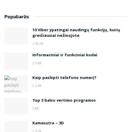
Populiarūs
10 Viber ypatingai naudingų funkcijų, kurių
greičiausiai nežinojote
30.3K
Informaciniai ir funkciniai kodai
7.6K
Kaip paslėpti telefono numerį?
2.4K
Top 3 balso vertimo programos
8K
Kamasutra – 3D
3.3K