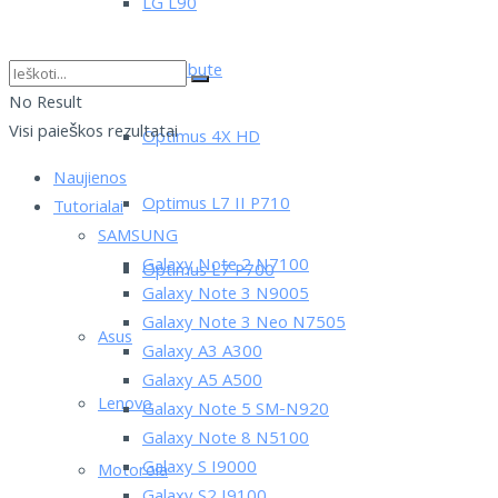
LG L90
LG Tribute
No Result
Visi paieškos rezultatai
Optimus 4X HD
Naujienos
Optimus L7 II P710
Tutorialai
SAMSUNG
Galaxy Note 2 N7100
Optimus L7 P700
Galaxy Note 3 N9005
Galaxy Note 3 Neo N7505
Asus
Galaxy A3 A300
Galaxy A5 A500
Lenovo
Galaxy Note 5 SM-N920
Galaxy Note 8 N5100
Galaxy S I9000
Motorola