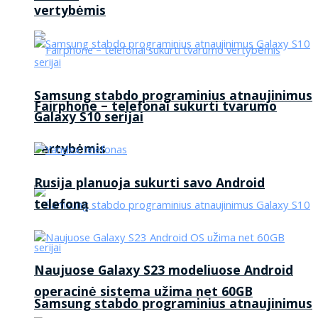
vertybėmis
Samsung stabdo programinius atnaujinimus
Fairphone – telefonai sukurti tvarumo
Galaxy S10 serijai
vertybėmis
Rusija planuoja sukurti savo Android
telefoną
Naujuose Galaxy S23 modeliuose Android
operacinė sistema užima net 60GB
Samsung stabdo programinius atnaujinimus