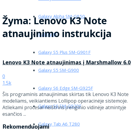
Galaxy Alpha SM-G850
Žyma:
Lenovo K3 Note
atnaujinimo instrukcija
Galaxy J5
Galaxy S5 Plus SM-G901F
Lenovo K3 Note atnaujinimas į Marshmallow 6.0
Galaxy S5 SM-G900
0
1.5k
Galaxy S6 Edge SM-G925F
Šis programinis atnaujinimas skirtas tik Lenovo K3 Note
modeliams, veikiantiems Lollipop operacinėje sistemoje.
Galaxy S6 SM-G920F
Atliekami procesai neištrins įrenginio vidinėje atmintyje
esančios ...
Galaxy Tab A6 T280
Rekomenduojami