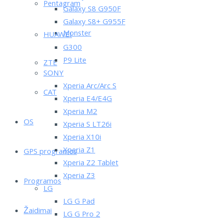
Pentagram
Galaxy S8 G950F
Galaxy S8+ G955F
Monster
HUAWEI
G300
P9 Lite
ZTE
SONY
Xperia Arc/Arc S
CAT
Xperia E4/E4G
Xperia M2
OS
Xperia S LT26i
Xperia X10i
Xperia Z1
GPS programos
Xperia Z2 Tablet
Xperia Z3
Programos
LG
LG G Pad
Žaidimai
LG G Pro 2