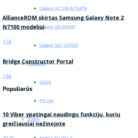
Galaxy A7 SM-A750FN
AllianceROM skirtas Samsung Galaxy Note 2
N7100 modeliui
Galaxy S8 G950F
1.5k
Galaxy S8+ G955F
Bridge Constructor Portal
HUAWEI
1.6k
G300
Populiarūs
P9 Lite
10 Viber ypatingai naudingų funkcijų, kurių
SONY
greičiausiai nežinojote