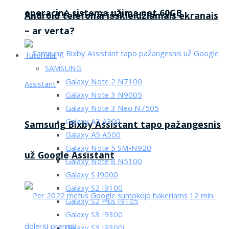
operacinė sistema užima net 60GB
Android telefonai išskleidžiamais ekranais
– ar verta?
Tutorialai
SAMSUNG
Galaxy Note 2 N7100
Galaxy Note 3 N9005
Galaxy Note 3 Neo N7505
Galaxy A3 A300
Samsung Bixby Assistant tapo pažangesnis
Galaxy A5 A500
Galaxy Note 5 SM-N920
už Google Assistant
Galaxy Note 8 N5100
Galaxy S I9000
Galaxy S2 I9100
Galaxy S2 Plus I9105
Galaxy S3 I9300
Galaxy S3 I9300i