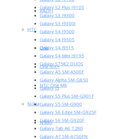
Galaxy S2 I9100
Galaxy S2 Plus I9105
RAZR i
Galaxy S3 I9300
Galaxy S3 I9300i
HTC
Galaxy S4 I9500
Galaxy S4 I9505
Galaxy S4 i9515
One
Galaxy S4 Mini I9195
Galaxy S7582 DUOS
One X/X+
Galaxy A5 SM-A500F
Galaxy Alpha SM-G850
HTC One M8
Galaxy J5
Galaxy S5 Plus SM-G901F
Nokia
Galaxy S5 SM-G900
Galaxy S6 Edge SM-G925F
Galaxy S6 SM-G920F
N900
Galaxy Tab A6 T280
Galaxy A7 SM-A750FN