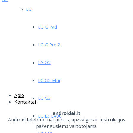
LG
LG G Pad
LG G Pro 2
LG G2
LG G2 Mini
Apie
LG G3
Kontaktai
androidai.lt
LG L3 E400
Android telefonų naujienos, apžvalgos ir instrukcijos
pažengusiems vartotojams.