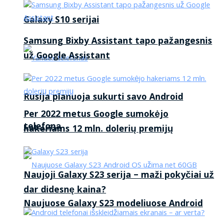
Galaxy S10 serijai
Samsung Bixby Assistant tapo pažangesnis
už Google Assistant
Rusija planuoja sukurti savo Android
Per 2022 metus Google sumokėjo
telefoną
hakeriams 12 mln. dolerių premijų
Naujoji Galaxy S23 serija – maži pokyčiai už
dar didesnę kaina?
Naujuose Galaxy S23 modeliuose Android