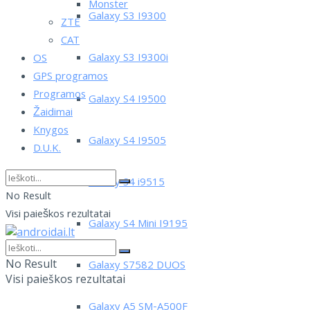
Monster
Galaxy S3 I9300
ZTE
CAT
Galaxy S3 I9300i
OS
GPS programos
Programos
Galaxy S4 I9500
Žaidimai
Knygos
Galaxy S4 I9505
D.U.K.
Galaxy S4 i9515
No Result
Visi paieškos rezultatai
Galaxy S4 Mini I9195
No Result
Galaxy S7582 DUOS
Visi paieškos rezultatai
Galaxy A5 SM-A500F