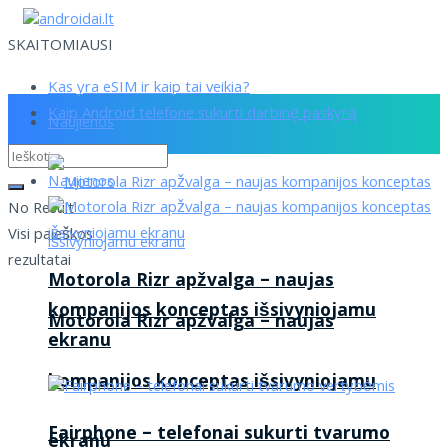
SKAITOMIAUSI
Kas yra eSIM ir kaip tai veikia?
Kaip Android telefone sukurti darbinę paskyrą
Naujienos
Naujienos
No Result
Visi paieškos
rezultatai
Motorola Rizr apžvalga – naujas
kompanijos konceptas išsivyniojamu
Motorola Rizr apžvalga – naujas
ekranu
kompanijos konceptas išsivyniojamu
Fairphone – telefonai sukurti tvarumo
ekranu