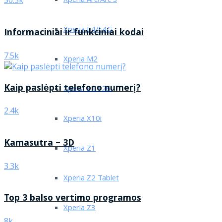
Xperia Arc/Arc S
30.3k
Xperia E4/E4G
Informaciniai ir funkciniai kodai
7.5k
Xperia M2
Kaip paslėpti telefono numerį?
Xperia S LT26i
2.4k
Xperia X10i
Kamasutra – 3D
Xperia Z1
3.3k
Xperia Z2 Tablet
Top 3 balso vertimo programos
Xperia Z3
8k