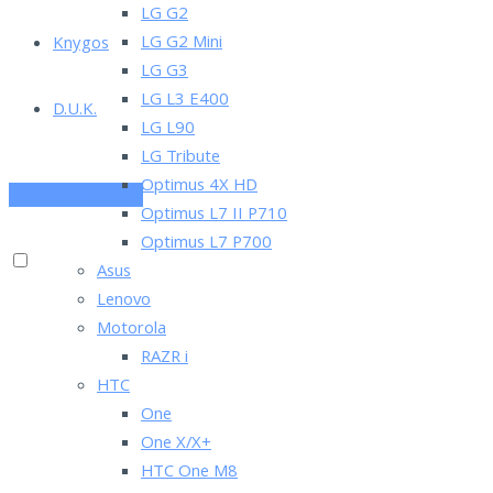
LG G2
LG G2 Mini
Knygos
LG G3
LG L3 E400
D.U.K.
LG L90
LG Tribute
Optimus 4X HD
PRENUMERUOK
Optimus L7 II P710
Optimus L7 P700
Asus
Lenovo
Motorola
RAZR i
HTC
One
One X/X+
HTC One M8