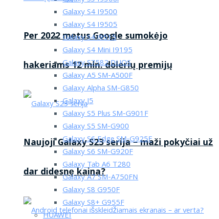
Galaxy S4 I9500
Galaxy S4 I9505
Per 2022 metus Google sumokėjo
Galaxy S4 i9515
Galaxy S4 Mini I9195
Galaxy S7582 DUOS
hakeriams 12 mln. dolerių premijų
Galaxy A5 SM-A500F
Galaxy Alpha SM-G850
Galaxy J5
Galaxy S5 Plus SM-G901F
Galaxy S5 SM-G900
Galaxy S6 Edge SM-G925F
Naujoji Galaxy S23 serija – maži pokyčiai už
Galaxy S6 SM-G920F
Galaxy Tab A6 T280
dar didesnę kaina?
Galaxy A7 SM-A750FN
Galaxy S8 G950F
Galaxy S8+ G955F
HUAWEI