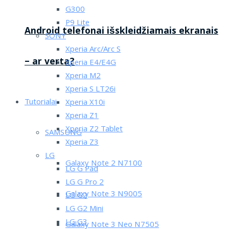
G300
P9 Lite
Android telefonai išskleidžiamais ekranais
SONY
Xperia Arc/Arc S
– ar verta?
Xperia E4/E4G
Xperia M2
Xperia S LT26i
Tutorialai
Xperia X10i
Xperia Z1
Xperia Z2 Tablet
SAMSUNG
Xperia Z3
LG
Galaxy Note 2 N7100
LG G Pad
LG G Pro 2
Galaxy Note 3 N9005
LG G2
LG G2 Mini
LG G3
Galaxy Note 3 Neo N7505