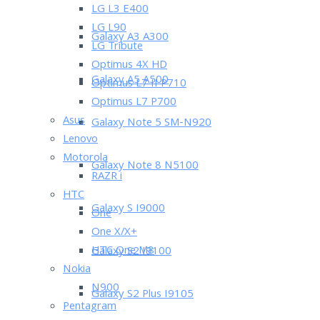
LG L3 E400
LG L90
Galaxy A3 A300
LG Tribute
Optimus 4X HD
Galaxy A5 A500
Optimus L7 II P710
Optimus L7 P700
Asus
Galaxy Note 5 SM-N920
Lenovo
Motorola
Galaxy Note 8 N5100
RAZR i
HTC
Galaxy S I9000
One
One X/X+
HTC One M8
Galaxy S2 I9100
Nokia
N900
Galaxy S2 Plus I9105
Pentagram