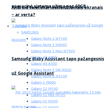
operacinė sistema užima net 60GB
Android telefonai išskleidžiamais ekranais
– ar verta?
Tutorialai
SAMSUNG
Galaxy Note 2 N7100
Galaxy Note 3 N9005
Galaxy Note 3 Neo N7505
Galaxy A3 A300
Samsung Bixby Assistant tapo pažangesnis
Galaxy A5 A500
Galaxy Note 5 SM-N920
už Google Assistant
Galaxy Note 8 N5100
Galaxy S I9000
Galaxy S2 I9100
Galaxy S2 Plus I9105
Galaxy S3 I9300
Galaxy S3 I9300i