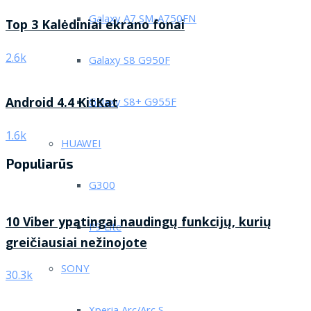
Galaxy A7 SM-A750FN
Top 3 Kalėdiniai ekrano fonai
2.6k
Galaxy S8 G950F
Android 4.4 KitKat
Galaxy S8+ G955F
1.6k
HUAWEI
Populiarūs
G300
10 Viber ypatingai naudingų funkcijų, kurių
P9 Lite
greičiausiai nežinojote
SONY
30.3k