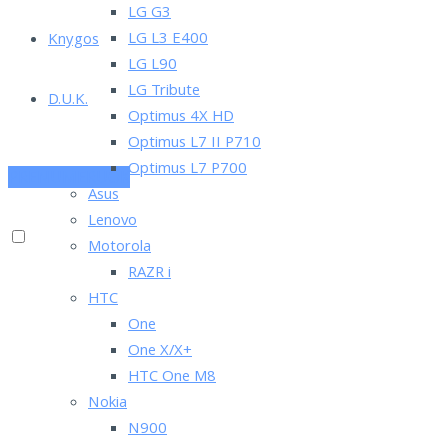
LG G3
LG L3 E400
Knygos
LG L90
LG Tribute
D.U.K.
Optimus 4X HD
Optimus L7 II P710
Optimus L7 P700
PRENUMERUOK
Asus
Lenovo
Motorola
RAZR i
HTC
One
One X/X+
HTC One M8
Nokia
N900