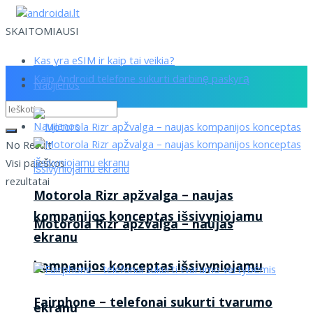
SKAITOMIAUSI
Kas yra eSIM ir kaip tai veikia?
Kaip Android telefone sukurti darbinę paskyrą
Naujienos
Naujienos
No Result
Visi paieškos
rezultatai
Motorola Rizr apžvalga – naujas
kompanijos konceptas išsivyniojamu
Motorola Rizr apžvalga – naujas
ekranu
kompanijos konceptas išsivyniojamu
Fairphone – telefonai sukurti tvarumo
ekranu