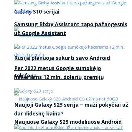
Galaxy S10 serijai
Samsung Bixby Assistant tapo pažangesnis
už Google Assistant
Rusija planuoja sukurti savo Android
Per 2022 metus Google sumokėjo
telefoną
hakeriams 12 mln. dolerių premijų
Naujoji Galaxy S23 serija – maži pokyčiai už
dar didesnę kaina?
Naujuose Galaxy S23 modeliuose Android