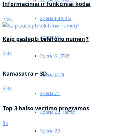
Xperia Arc/Arc S
Informaciniai ir funkciniai kodai
Xperia E4/E4G
7.5k
Xperia M2
Kaip paslėpti telefono numerį?
2.4k
Xperia S LT26i
Kamasutra – 3D
Xperia X10i
3.3k
Xperia Z1
Top 3 balso vertimo programos
Xperia Z2 Tablet
8k
Xperia Z3