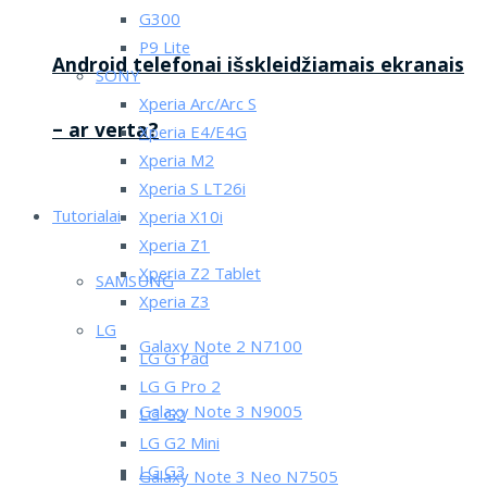
G300
P9 Lite
Android telefonai išskleidžiamais ekranais
SONY
Xperia Arc/Arc S
– ar verta?
Xperia E4/E4G
Xperia M2
Xperia S LT26i
Tutorialai
Xperia X10i
Xperia Z1
Xperia Z2 Tablet
SAMSUNG
Xperia Z3
LG
Galaxy Note 2 N7100
LG G Pad
LG G Pro 2
Galaxy Note 3 N9005
LG G2
LG G2 Mini
LG G3
Galaxy Note 3 Neo N7505