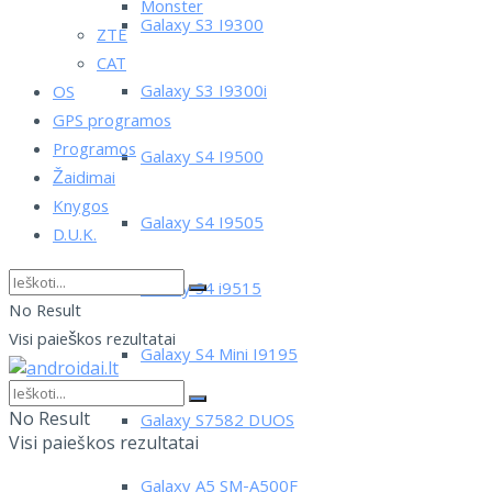
Monster
Galaxy S3 I9300
ZTE
CAT
Galaxy S3 I9300i
OS
GPS programos
Programos
Galaxy S4 I9500
Žaidimai
Knygos
Galaxy S4 I9505
D.U.K.
Galaxy S4 i9515
No Result
Visi paieškos rezultatai
Galaxy S4 Mini I9195
No Result
Galaxy S7582 DUOS
Visi paieškos rezultatai
Galaxy A5 SM-A500F