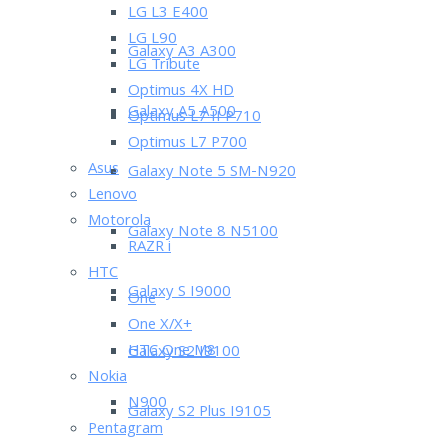
LG L3 E400
LG L90
Galaxy A3 A300
LG Tribute
Optimus 4X HD
Galaxy A5 A500
Optimus L7 II P710
Optimus L7 P700
Asus
Galaxy Note 5 SM-N920
Lenovo
Motorola
Galaxy Note 8 N5100
RAZR i
HTC
Galaxy S I9000
One
One X/X+
HTC One M8
Galaxy S2 I9100
Nokia
N900
Galaxy S2 Plus I9105
Pentagram