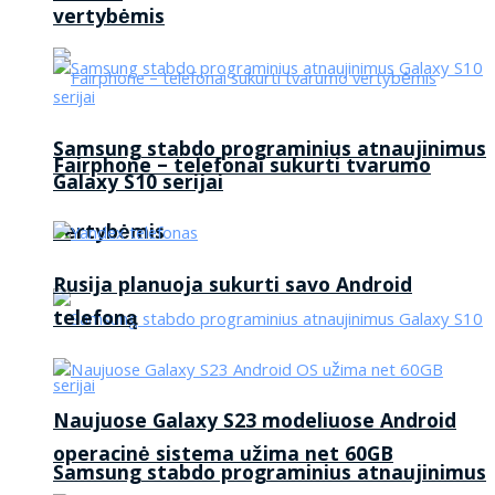
vertybėmis
Samsung stabdo programinius atnaujinimus
Fairphone – telefonai sukurti tvarumo
Galaxy S10 serijai
vertybėmis
Rusija planuoja sukurti savo Android
telefoną
Naujuose Galaxy S23 modeliuose Android
operacinė sistema užima net 60GB
Samsung stabdo programinius atnaujinimus