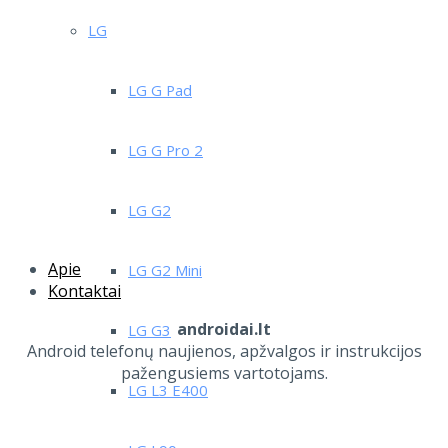
LG
LG G Pad
LG G Pro 2
LG G2
Apie
LG G2 Mini
Kontaktai
androidai.lt
LG G3
Android telefonų naujienos, apžvalgos ir instrukcijos
pažengusiems vartotojams.
LG L3 E400