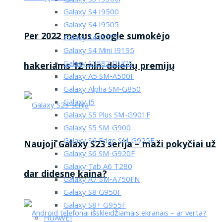
Galaxy S4 I9500
Galaxy S4 I9505
Per 2022 metus Google sumokėjo
Galaxy S4 i9515
Galaxy S4 Mini I9195
Galaxy S7582 DUOS
hakeriams 12 mln. dolerių premijų
Galaxy A5 SM-A500F
Galaxy Alpha SM-G850
Galaxy J5
Galaxy S5 Plus SM-G901F
Galaxy S5 SM-G900
Galaxy S6 Edge SM-G925F
Naujoji Galaxy S23 serija – maži pokyčiai už
Galaxy S6 SM-G920F
Galaxy Tab A6 T280
dar didesnę kaina?
Galaxy A7 SM-A750FN
Galaxy S8 G950F
Galaxy S8+ G955F
HUAWEI