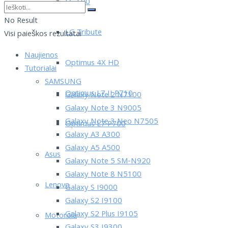
LG L90
No Result
LG Tribute
Visi paieškos rezultatai
Naujienos
Optimus 4X HD
Tutorialai
SAMSUNG
Optimus L7 II P710
Galaxy Note 2 N7100
Galaxy Note 3 N9005
Galaxy Note 3 Neo N7505
Optimus L7 P700
Galaxy A3 A300
Galaxy A5 A500
Asus
Galaxy Note 5 SM-N920
Galaxy Note 8 N5100
Lenovo
Galaxy S I9000
Galaxy S2 I9100
Galaxy S2 Plus I9105
Motorola