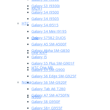
Galaxy S3 I9300
Galaxy S3 I9300i
RAZR i
Galaxy S4 I9500
Galaxy S4 I9505
HTC
Galaxy S4 i9515
Galaxy S4 Mini I9195
Galaxy S7582 DUOS
One
Galaxy A5 SM-A500F
Galaxy Alpha SM-G850
One X/X+
Galaxy J5
Galaxy S5 Plus SM-G901F
HTC One M8
Galaxy S5 SM-G900
Galaxy S6 Edge SM-G925F
Nokia
Galaxy S6 SM-G920F
Galaxy Tab A6 T280
Galaxy A7 SM-A750FN
N900
Galaxy S8 G950F
Galaxy S8+ G955F