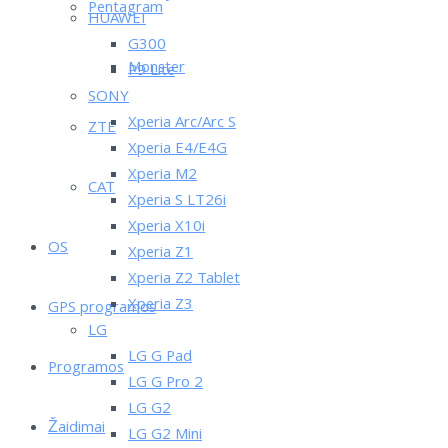
Pentagram
HUAWEI
G300
Monster
P9 Lite
SONY
Xperia Arc/Arc S
ZTE
Xperia E4/E4G
Xperia M2
CAT
Xperia S LT26i
Xperia X10i
OS
Xperia Z1
Xperia Z2 Tablet
Xperia Z3
GPS programos
LG
LG G Pad
Programos
LG G Pro 2
LG G2
Žaidimai
LG G2 Mini