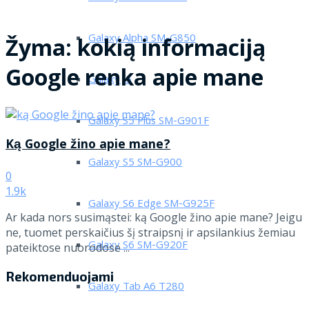
Galaxy Alpha SM-G850
Žyma:
kokią informaciją
Google renka apie mane
Galaxy J5
Galaxy S5 Plus SM-G901F
Ką Google žino apie mane?
Galaxy S5 SM-G900
0
1.9k
Galaxy S6 Edge SM-G925F
Ar kada nors susimąstei: ką Google žino apie mane? Jeigu
ne, tuomet perskaičius šį straipsnį ir apsilankius žemiau
Galaxy S6 SM-G920F
pateiktose nuorodose ...
Rekomenduojami
Galaxy Tab A6 T280