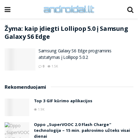
Žyma:
kaip įdiegti Lollipop 5.0 į Samsung
Galaxy S6 Edge
Samsung Galaxy S6 Edge programinis
atstatymas į Lollipop 5.0.2
0
1.5K
Rekomenduojami
Top 3 GIF kūrimo aplikacijos
1.9K
Oppo „SuperVOOC 2.0 Flash Charge“
technologija – 15 min. pakrovimo užteks visai
dienai