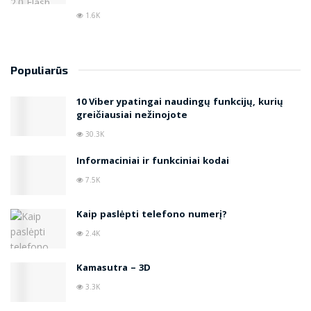
1.6K
Populiarūs
10 Viber ypatingai naudingų funkcijų, kurių
greičiausiai nežinojote
30.3K
Informaciniai ir funkciniai kodai
7.5K
Kaip paslėpti telefono numerį?
2.4K
Kamasutra – 3D
3.3K