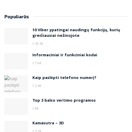
Populiarūs
10 Viber ypatingai naudingų funkcijų, kurių
greičiausiai nežinojote
30.3K
Informaciniai ir funkciniai kodai
7.6K
Kaip paslėpti telefono numerį?
2.4K
Top 3 balso vertimo programos
8K
Kamasutra – 3D
3.3K