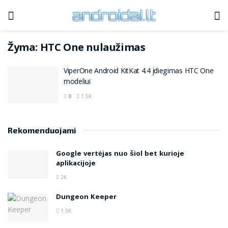
Žyma:
HTC One nulaužimas
ViperOne Android KitKat 4.4 įdiegimas HTC One
modeliui
0
1.5K
Rekomenduojami
Google vertėjas nuo šiol bet kurioje
aplikacijoje
2K
Dungeon Keeper
1.5K