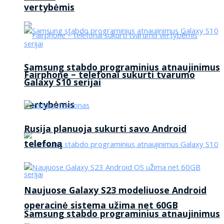
vertybėmis
Samsung stabdo programinius atnaujinimus
Fairphone – telefonai sukurti tvarumo
Galaxy S10 serijai
vertybėmis
Rusija planuoja sukurti savo Android
telefoną
Naujuose Galaxy S23 modeliuose Android
operacinė sistema užima net 60GB
Samsung stabdo programinius atnaujinimus