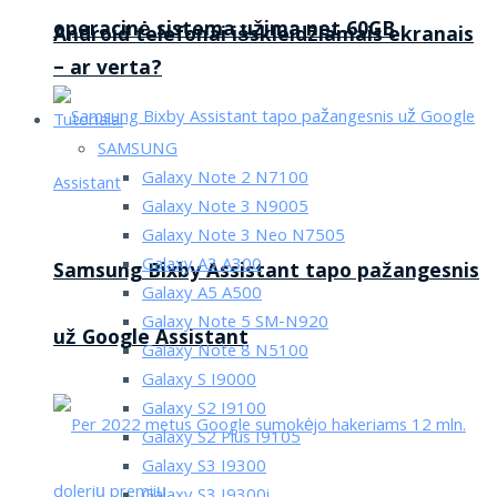
operacinė sistema užima net 60GB
Android telefonai išskleidžiamais ekranais
– ar verta?
Tutorialai
SAMSUNG
Galaxy Note 2 N7100
Galaxy Note 3 N9005
Galaxy Note 3 Neo N7505
Galaxy A3 A300
Samsung Bixby Assistant tapo pažangesnis
Galaxy A5 A500
Galaxy Note 5 SM-N920
už Google Assistant
Galaxy Note 8 N5100
Galaxy S I9000
Galaxy S2 I9100
Galaxy S2 Plus I9105
Galaxy S3 I9300
Galaxy S3 I9300i