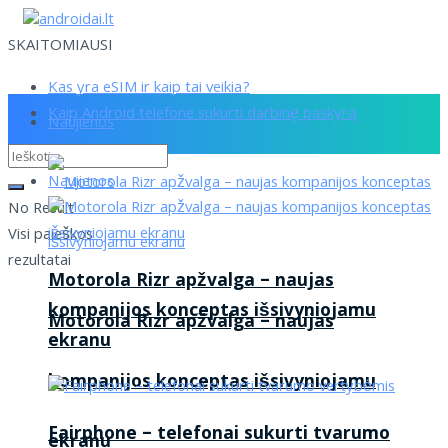
SKAITOMIAUSI
Kas yra eSIM ir kaip tai veikia?
Kaip Android telefone sukurti darbinę paskyrą
Naujienos
Naujienos
No Result
Visi paieškos
rezultatai
Motorola Rizr apžvalga – naujas
kompanijos konceptas išsivyniojamu
Motorola Rizr apžvalga – naujas
ekranu
kompanijos konceptas išsivyniojamu
Fairphone – telefonai sukurti tvarumo
ekranu