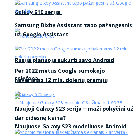
Galaxy S10 serijai
Samsung Bixby Assistant tapo pažangesnis
už Google Assistant
Rusija planuoja sukurti savo Android
Per 2022 metus Google sumokėjo
telefoną
hakeriams 12 mln. dolerių premijų
Naujoji Galaxy S23 serija – maži pokyčiai už
dar didesnę kaina?
Naujuose Galaxy S23 modeliuose Android