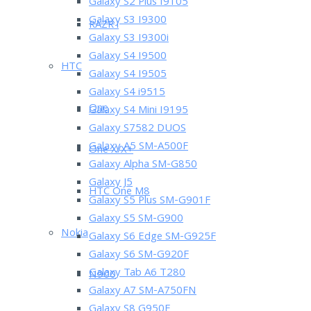
Galaxy S2 Plus I9105
Galaxy S3 I9300
RAZR i
Galaxy S3 I9300i
Galaxy S4 I9500
HTC
Galaxy S4 I9505
Galaxy S4 i9515
One
Galaxy S4 Mini I9195
Galaxy S7582 DUOS
Galaxy A5 SM-A500F
One X/X+
Galaxy Alpha SM-G850
Galaxy J5
HTC One M8
Galaxy S5 Plus SM-G901F
Galaxy S5 SM-G900
Nokia
Galaxy S6 Edge SM-G925F
Galaxy S6 SM-G920F
Galaxy Tab A6 T280
N900
Galaxy A7 SM-A750FN
Galaxy S8 G950F