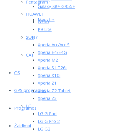
Pentagram
Galaxy S8+ G955F
HUAWEI
Monster
G300
P9 Lite
SONY
ZTE
Xperia Arc/Arc S
Xperia E4/E4G
CAT
Xperia M2
Xperia S LT26i
OS
Xperia X10i
Xperia Z1
GPS programos
Xperia Z2 Tablet
Xperia Z3
LG
Programos
LG G Pad
LG G Pro 2
Žaidimai
LG G2