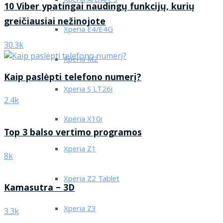
Xperia Arc/Arc S
10 Viber ypatingai naudingų funkcijų, kurių
greičiausiai nežinojote
Xperia E4/E4G
30.3k
Xperia M2
Kaip paslėpti telefono numerį?
Xperia S LT26i
2.4k
Xperia X10i
Top 3 balso vertimo programos
Xperia Z1
8k
Xperia Z2 Tablet
Kamasutra – 3D
Xperia Z3
3.3k