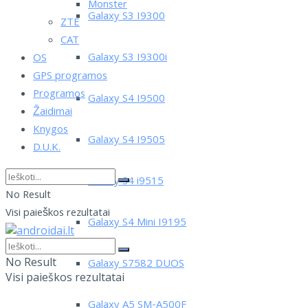
Monster
Galaxy S3 I9300
ZTE
CAT
Galaxy S3 I9300i
OS
GPS programos
Programos
Galaxy S4 I9500
Žaidimai
Knygos
Galaxy S4 I9505
D.U.K.
Galaxy S4 i9515
No Result
Visi paieškos rezultatai
Galaxy S4 Mini I9195
No Result
Galaxy S7582 DUOS
Visi paieškos rezultatai
Galaxy A5 SM-A500F