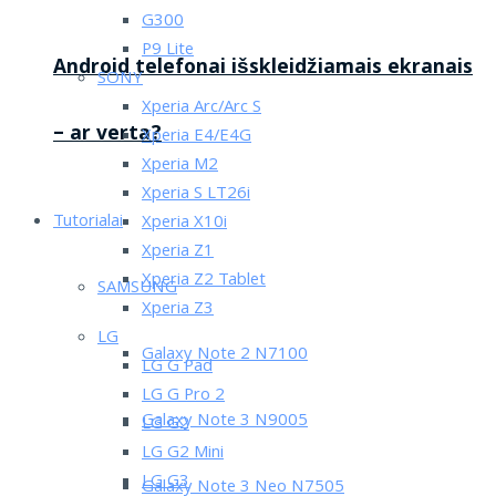
G300
P9 Lite
Android telefonai išskleidžiamais ekranais
SONY
Xperia Arc/Arc S
– ar verta?
Xperia E4/E4G
Xperia M2
Xperia S LT26i
Tutorialai
Xperia X10i
Xperia Z1
Xperia Z2 Tablet
SAMSUNG
Xperia Z3
LG
Galaxy Note 2 N7100
LG G Pad
LG G Pro 2
Galaxy Note 3 N9005
LG G2
LG G2 Mini
LG G3
Galaxy Note 3 Neo N7505