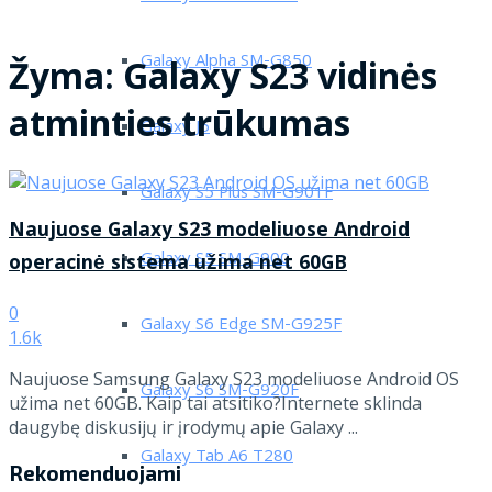
Galaxy Alpha SM-G850
Žyma:
Galaxy S23 vidinės
atminties trūkumas
Galaxy J5
Galaxy S5 Plus SM-G901F
Naujuose Galaxy S23 modeliuose Android
Galaxy S5 SM-G900
operacinė sistema užima net 60GB
0
Galaxy S6 Edge SM-G925F
1.6k
Naujuose Samsung Galaxy S23 modeliuose Android OS
Galaxy S6 SM-G920F
užima net 60GB. Kaip tai atsitiko?Internete sklinda
daugybę diskusijų ir įrodymų apie Galaxy ...
Galaxy Tab A6 T280
Rekomenduojami