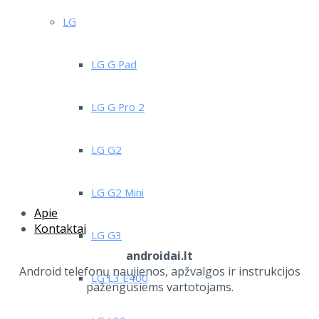
LG
LG G Pad
LG G Pro 2
LG G2
LG G2 Mini
Apie
Kontaktai
LG G3
androidai.lt
Android telefonų naujienos, apžvalgos ir instrukcijos
LG L3 E400
pažengusiems vartotojams.