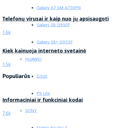
Galaxy A7 SM-A750FN
Telefonų virusai ir kaip nuo jų apsisaugoti
Galaxy S8 G950F
1.6k
Galaxy S8+ G955F
Kiek kainuoja interneto svetainė
HUAWEI
1.5k
Populiarūs
G300
P9 Lite
Informaciniai ir funkciniai kodai
SONY
7.6k