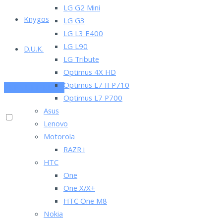
LG G2 Mini
Knygos
LG G3
LG L3 E400
LG L90
D.U.K.
LG Tribute
Optimus 4X HD
Optimus L7 II P710
PRENUMERUOK
Optimus L7 P700
Asus
Lenovo
Motorola
RAZR i
HTC
One
One X/X+
HTC One M8
Nokia