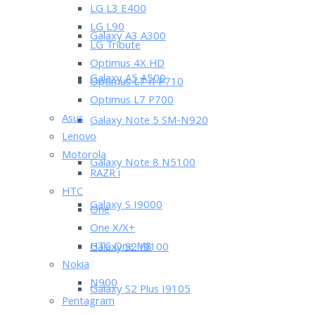
LG L3 E400
LG L90
Galaxy A3 A300
LG Tribute
Optimus 4X HD
Galaxy A5 A500
Optimus L7 II P710
Optimus L7 P700
Asus
Galaxy Note 5 SM-N920
Lenovo
Motorola
Galaxy Note 8 N5100
RAZR i
HTC
Galaxy S I9000
One
One X/X+
HTC One M8
Galaxy S2 I9100
Nokia
N900
Galaxy S2 Plus I9105
Pentagram