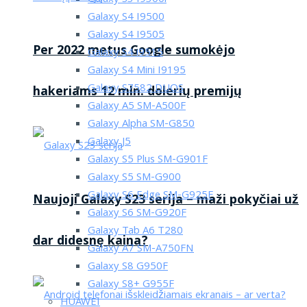
Galaxy S4 I9500
Galaxy S4 I9505
Per 2022 metus Google sumokėjo
Galaxy S4 i9515
Galaxy S4 Mini I9195
Galaxy S7582 DUOS
hakeriams 12 mln. dolerių premijų
Galaxy A5 SM-A500F
Galaxy Alpha SM-G850
Galaxy J5
Galaxy S5 Plus SM-G901F
Galaxy S5 SM-G900
Galaxy S6 Edge SM-G925F
Naujoji Galaxy S23 serija – maži pokyčiai už
Galaxy S6 SM-G920F
Galaxy Tab A6 T280
dar didesnę kaina?
Galaxy A7 SM-A750FN
Galaxy S8 G950F
Galaxy S8+ G955F
HUAWEI