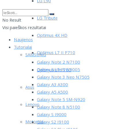
LG L90
LG Tribute
No Result
Visi paieškos rezultatai
Optimus 4X HD
Naujienos
Tutorialai
Optimus L7 II P710
SAMSUNG
Galaxy Note 2 N7100
Galaxy Note 3 N9005
Optimus L7 P700
Galaxy Note 3 Neo N7505
Galaxy A3 A300
Asus
Galaxy A5 A500
Galaxy Note 5 SM-N920
Lenovo
Galaxy Note 8 N5100
Galaxy S I9000
Motorola
Galaxy S2 I9100