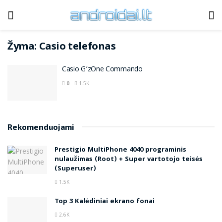
Žyma:
Casio telefonas
Casio G’zOne Commando
0
1.5K
Rekomenduojami
Prestigio MultiPhone 4040 programinis
nulaužimas (Root) + Super vartotojo teisės
(Superuser)
1.5K
Top 3 Kalėdiniai ekrano fonai
2.6K