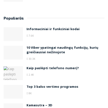
Populiarūs
Informaciniai ir funkciniai kodai
7.6K
10 Viber ypatingai naudingų funkcijų, kurių
greičiausiai nežinojote
30.3K
Kaip paslėpti telefono numerį?
2.4K
Top 3 balso vertimo programos
8K
Kamasutra – 3D