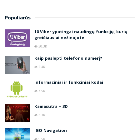
Populiarūs
10 Viber ypatingai naudingų funkcijų, kurių
greičiausiai nežinojote
30.3K
Kaip paslėpti telefono numerį?
2.4K
Informaciniai ir funkciniai kodai
7.5K
Kamasutra – 3D
3.3K
iGO Navigation
5.5K