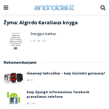
Žyma:
Algirdo Karaliaus knyga
Energijos bankas
0
1.6K
Rekomenduojami
Išmanieji laikrodžiai – kaip išsirinkti geriausią?
2K
Kaip išjungti informacinius facebook
pranešimus telefone
2.4K