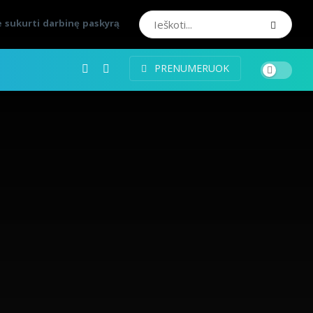
 sukurti darbinę paskyrą
PRENUMERUOK