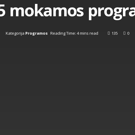
 5 mokamos progr
Kategorija
Programos
Reading Time: 4 mins read
135
0