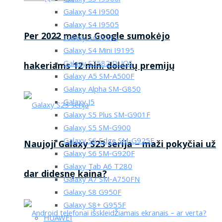
Galaxy S4 I9500
Galaxy S4 I9505
Per 2022 metus Google sumokėjo
Galaxy S4 i9515
Galaxy S4 Mini I9195
Galaxy S7582 DUOS
hakeriams 12 mln. dolerių premijų
Galaxy A5 SM-A500F
Galaxy Alpha SM-G850
Galaxy J5
Galaxy S5 Plus SM-G901F
Galaxy S5 SM-G900
Galaxy S6 Edge SM-G925F
Naujoji Galaxy S23 serija – maži pokyčiai už
Galaxy S6 SM-G920F
Galaxy Tab A6 T280
dar didesnę kaina?
Galaxy A7 SM-A750FN
Galaxy S8 G950F
Galaxy S8+ G955F
HUAWEI