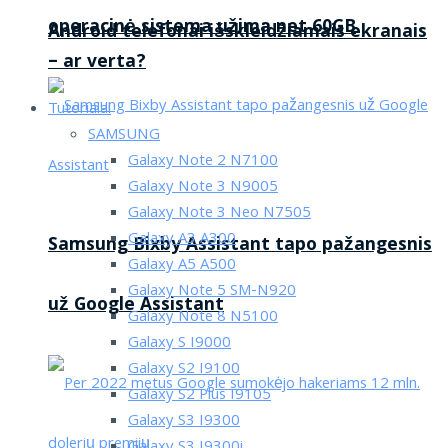
operacinė sistema užima net 60GB
Android telefonai išskleidžiamais ekranais
– ar verta?
Tutorialai
SAMSUNG
Galaxy Note 2 N7100
Galaxy Note 3 N9005
Galaxy Note 3 Neo N7505
Galaxy A3 A300
Samsung Bixby Assistant tapo pažangesnis
Galaxy A5 A500
Galaxy Note 5 SM-N920
už Google Assistant
Galaxy Note 8 N5100
Galaxy S I9000
Galaxy S2 I9100
Galaxy S2 Plus I9105
Galaxy S3 I9300
Galaxy S3 I9300i