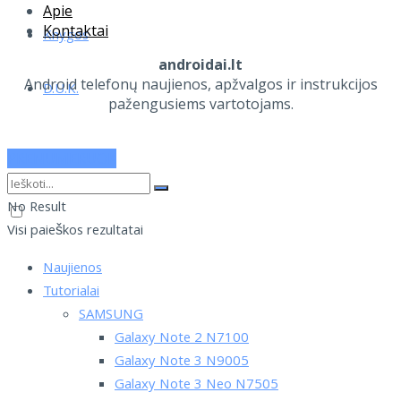
Apie
Kontaktai
Knygos
androidai.lt
Android telefonų naujienos, apžvalgos ir instrukcijos
D.U.K.
pažengusiems vartotojams.
PRENUMERUOK
No Result
Visi paieškos rezultatai
Naujienos
Tutorialai
SAMSUNG
Galaxy Note 2 N7100
Galaxy Note 3 N9005
Galaxy Note 3 Neo N7505