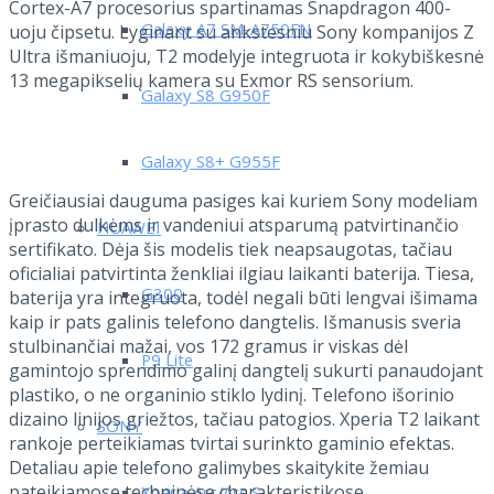
Cortex-A7 procesorius spartinamas Snapdragon 400-
Galaxy A7 SM-A750FN
uoju čipsetu. Lyginant su ankstesniu Sony kompanijos Z
Ultra išmaniuoju, T2 modelyje integruota ir kokybiškesnė
13 megapikselių kamera su Exmor RS sensorium.
Galaxy S8 G950F
Galaxy S8+ G955F
Greičiausiai dauguma pasiges kai kuriem Sony modeliam
įprasto dulkėms ir vandeniui atsparumą patvirtinančio
HUAWEI
sertifikato. Dėja šis modelis tiek neapsaugotas, tačiau
oficialiai patvirtinta ženkliai ilgiau laikanti baterija. Tiesa,
G300
baterija yra integruota, todėl negali būti lengvai išimama
kaip ir pats galinis telefono dangtelis. Išmanusis sveria
stulbinančiai mažai, vos 172 gramus ir viskas dėl
P9 Lite
gamintojo sprendimo galinį dangtelį sukurti panaudojant
plastiko, o ne organinio stiklo lydinį. Telefono išorinio
dizaino linijos griežtos, tačiau patogios. Xperia T2 laikant
SONY
rankoje perteikiamas tvirtai surinkto gaminio efektas.
Detaliau apie telefono galimybes skaitykite žemiau
pateikiamose techninėse charakteristikose.