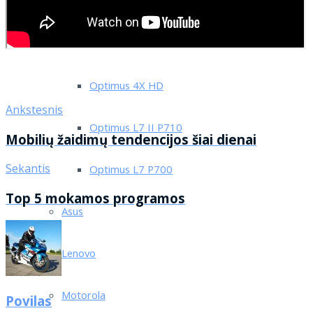
LG L90
LG Tribute
Optimus 4X HD
Ankstesnis
Optimus L7 II P710
Mobilių žaidimų tendencijos šiai dienai
Sekantis
Optimus L7 P700
Top 5 mokamos programos
Asus
Lenovo
Motorola
Povilas