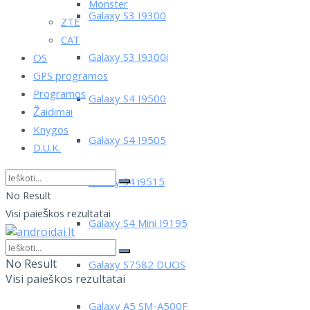
Monster
Galaxy S3 I9300
ZTE
CAT
Galaxy S3 I9300i
OS
GPS programos
Programos
Galaxy S4 I9500
Žaidimai
Knygos
Galaxy S4 I9505
D.U.K.
Galaxy S4 i9515
No Result
Visi paieškos rezultatai
Galaxy S4 Mini I9195
No Result
Galaxy S7582 DUOS
Visi paieškos rezultatai
Galaxy A5 SM-A500F