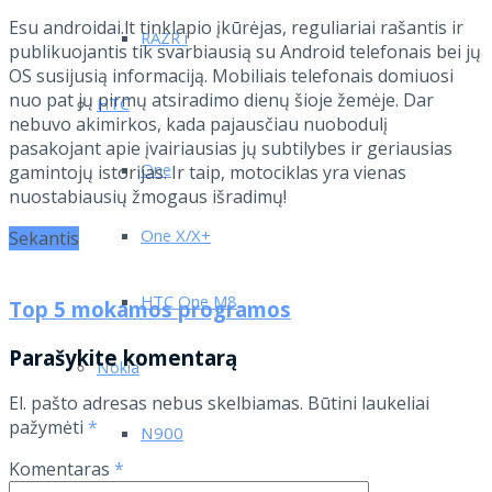
Esu androidai.lt tinklapio įkūrėjas, reguliariai rašantis ir
RAZR i
publikuojantis tik svarbiausią su Android telefonais bei jų
OS susijusią informaciją. Mobiliais telefonais domiuosi
nuo pat jų pirmų atsiradimo dienų šioje žemėje. Dar
HTC
nebuvo akimirkos, kada pajausčiau nuobodulį
pasakojant apie įvairiausias jų subtilybes ir geriausias
One
gamintojų istorijas. Ir taip, motociklas yra vienas
nuostabiausių žmogaus išradimų!
One X/X+
Sekantis
HTC One M8
Top 5 mokamos programos
Parašykite komentarą
Nokia
El. pašto adresas nebus skelbiamas.
Būtini laukeliai
pažymėti
*
N900
Komentaras
*