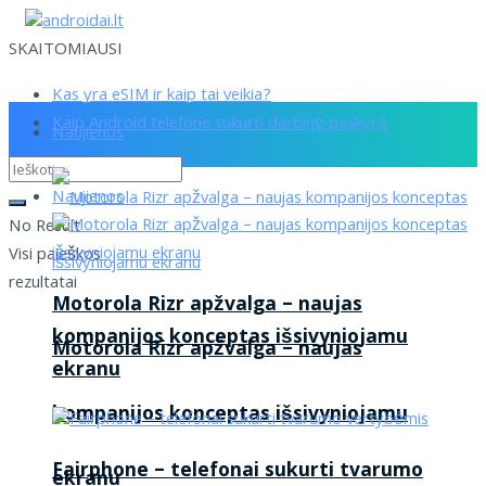
SKAITOMIAUSI
Kas yra eSIM ir kaip tai veikia?
Kaip Android telefone sukurti darbinę paskyrą
Naujienos
Naujienos
No Result
Visi paieškos
rezultatai
Motorola Rizr apžvalga – naujas
kompanijos konceptas išsivyniojamu
Motorola Rizr apžvalga – naujas
ekranu
kompanijos konceptas išsivyniojamu
Fairphone – telefonai sukurti tvarumo
ekranu