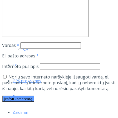
Pentagram
Monster
ZTE
Vardas
*
CAT
El. pašto adresas
*
OS
Interneto puslapis
Noriu savo interneto naršyklėje išsaugoti vardą, el.
GPS programos
pašto adresą ir interneto puslapį, kad jų nebereiktų įvesti
iš naujo, kai kitą kartą vėl norėsiu parašyti komentarą.
Programos
Žaidimai