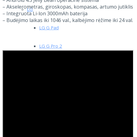
– Akselerometras, giroskopas, kompasas, artumo jutiklis
LG
– Integruota Li-lon 3000mAh baterija
– Budėjimo laikas iki 1046 val., kalbėjimo rėžime iki 24 val.
LG G Pad
LG G Pro 2
LG G2
LG G2 Mini
LG G3
LG L3 E400