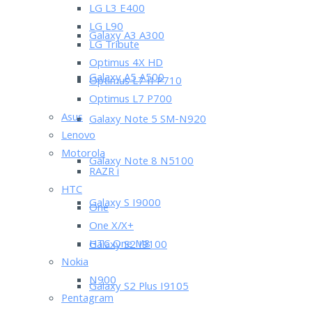
LG L3 E400
LG L90
Galaxy A3 A300
LG Tribute
Optimus 4X HD
Galaxy A5 A500
Optimus L7 II P710
Optimus L7 P700
Asus
Galaxy Note 5 SM-N920
Lenovo
Motorola
Galaxy Note 8 N5100
RAZR i
HTC
Galaxy S I9000
One
One X/X+
HTC One M8
Galaxy S2 I9100
Nokia
N900
Galaxy S2 Plus I9105
Pentagram