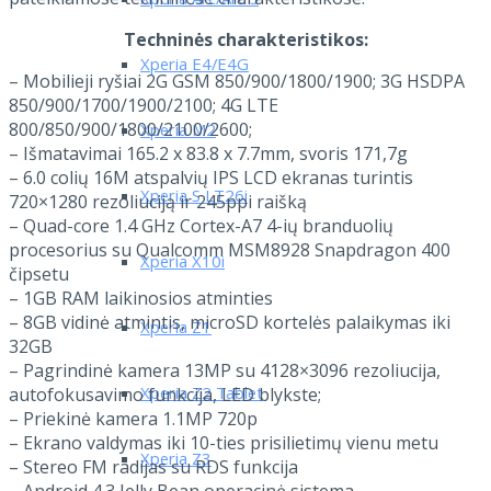
Xperia Arc/Arc S
Techninės charakteristikos:
Xperia E4/E4G
– Mobilieji ryšiai 2G GSM 850/900/1800/1900; 3G HSDPA
850/900/1700/1900/2100; 4G LTE
800/850/900/1800/2100/2600;
Xperia M2
– Išmatavimai 165.2 x 83.8 x 7.7mm, svoris 171,7g
– 6.0 colių 16M atspalvių IPS LCD ekranas turintis
Xperia S LT26i
720×1280 rezoliuciją ir 245ppi raišką
– Quad-core 1.4 GHz Cortex-A7 4-ių branduolių
procesorius su Qualcomm MSM8928 Snapdragon 400
Xperia X10i
čipsetu
– 1GB RAM laikinosios atminties
– 8GB vidinė atmintis, microSD kortelės palaikymas iki
Xperia Z1
32GB
– Pagrindinė kamera 13MP su 4128×3096 rezoliucija,
Xperia Z2 Tablet
autofokusavimo funkcija, LED blykste;
– Priekinė kamera 1.1MP 720p
– Ekrano valdymas iki 10-ties prisilietimų vienu metu
Xperia Z3
– Stereo FM radijas su RDS funkcija
– Android 4.3 Jelly Bean operacinė sistema