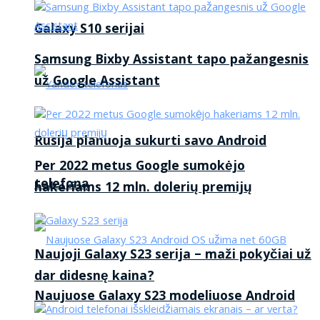
Galaxy S10 serijai
Samsung Bixby Assistant tapo pažangesnis
už Google Assistant
Rusija planuoja sukurti savo Android
Per 2022 metus Google sumokėjo
telefoną
hakeriams 12 mln. dolerių premijų
Naujoji Galaxy S23 serija – maži pokyčiai už
dar didesnę kaina?
Naujuose Galaxy S23 modeliuose Android