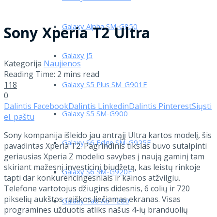
Galaxy Alpha SM-G850
Sony Xperia T2 Ultra
Galaxy J5
Kategorija
Naujienos
Reading Time: 2 mins read
118
Galaxy S5 Plus SM-G901F
0
Dalintis Facebook
Dalintis Linkedin
Dalintis Pinterest
Siųsti
Galaxy S5 SM-G900
el. paštu
Sony kompanija išleido jau antrąjį Ultra kartos modelį, šis
Galaxy S6 Edge SM-G925F
pavadintas Xperia T2. Pagrindinis tikslas buvo sutalpinti
geriausias Xperia Z modelio savybes į naują gaminį tam
skiriant mažesnį investicinį biudžetą, kas leistų rinkoje
Galaxy S6 SM-G920F
tapti dar konkurencingesniais ir kainos atžvilgiu.
Telefone vartotojus džiugins didesnis, 6 colių ir 720
pikselių aukštos raiškos liečiamas ekranas. Visas
Galaxy Tab A6 T280
programines užduotis atliks našus 4-ių branduolių