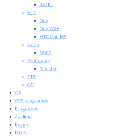
RAZR i
HTC
One
One X/X+
HTC One M8
Nokia
N900
Pentagram
Monster
ZTE
CAT
OS
GPS programos
Programos
Žaidimai
Knygos
D.U.K.