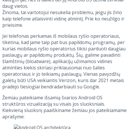
daug vietos.
Žinoma, tai vartotojui nesukelia problemu, jeigu jis žino
kaip telefone atlaisvinti vidinę atmintį. Prie ko neužilgo ir
prieisime.
Jei telefonas perkamas iš mobilaus ryšio operatoriaus,
tikėtina, kad jame taip pat bus papildomų programų, per
kurias mobilaus ryšio operatorius tikisi parduoti daugiau
paslaugų ar papildomų produktų. Šių, galime pavadinti
šlamštinių (bloatware), aplikacijų užimamos vidinės
atminties kiekis skiriasi priklausomai nuo šalies
operatoriaus ir jo teikiamų paslaugų. Vienas pavyzdžių
galėtų būti USA veikiantis Verizon, kuris dar 2021 metais
pradėjo tiesiogiai bendradarbiauti su Google.
Žemiau pateikiame išsamią švarios Android OS
struktūros vizualizaciją su visais jos sluoksniais.
Kiekvieną sluoksnį paaiškiname žemiau jos pateikiamame
aprašyme: