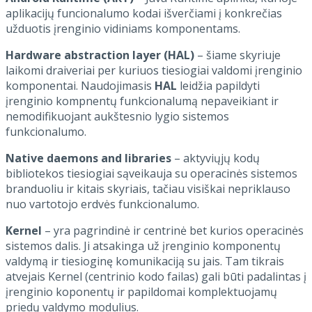
aplikacijų funcionalumo kodai išverčiami į konkrečias
užduotis įrenginio vidiniams komponentams.
Hardware abstraction layer (HAL)
– šiame skyriuje
laikomi draiveriai per kuriuos tiesiogiai valdomi įrenginio
komponentai. Naudojimasis
HAL
leidžia papildyti
įrenginio kompnentų funkcionalumą nepaveikiant ir
nemodifikuojant aukštesnio lygio sistemos
funkcionalumo.
Native daemons and libraries
– aktyviųjų kodų
bibliotekos tiesiogiai sąveikauja su operacinės sistemos
branduoliu ir kitais skyriais, tačiau visiškai nepriklauso
nuo vartotojo erdvės funkcionalumo.
Kernel
– yra pagrindinė ir centrinė bet kurios operacinės
sistemos dalis. Ji atsakinga už įrenginio komponentų
valdymą ir tiesioginę komunikaciją su jais. Tam tikrais
atvejais Kernel (centrinio kodo failas) gali būti padalintas į
įrenginio koponentų ir papildomai komplektuojamų
priedų valdymo modulius.