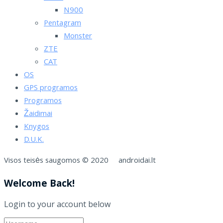
N900
Pentagram
Monster
ZTE
CAT
OS
GPS programos
Programos
Žaidimai
Knygos
D.U.K.
Visos teisės saugomos © 2020 androidai.lt
Welcome Back!
Login to your account below