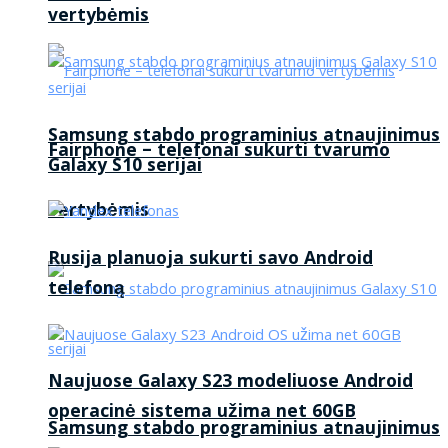
vertybėmis
Samsung stabdo programinius atnaujinimus
Fairphone – telefonai sukurti tvarumo
Galaxy S10 serijai
vertybėmis
Rusija planuoja sukurti savo Android
telefoną
Naujuose Galaxy S23 modeliuose Android
operacinė sistema užima net 60GB
Samsung stabdo programinius atnaujinimus