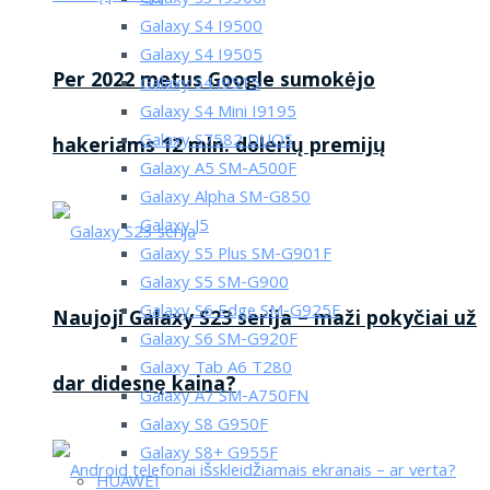
Galaxy S4 I9500
Galaxy S4 I9505
Per 2022 metus Google sumokėjo
Galaxy S4 i9515
Galaxy S4 Mini I9195
Galaxy S7582 DUOS
hakeriams 12 mln. dolerių premijų
Galaxy A5 SM-A500F
Galaxy Alpha SM-G850
Galaxy J5
Galaxy S5 Plus SM-G901F
Galaxy S5 SM-G900
Galaxy S6 Edge SM-G925F
Naujoji Galaxy S23 serija – maži pokyčiai už
Galaxy S6 SM-G920F
Galaxy Tab A6 T280
dar didesnę kaina?
Galaxy A7 SM-A750FN
Galaxy S8 G950F
Galaxy S8+ G955F
HUAWEI