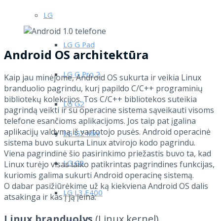
LG
LG G Pad
Android OS architektūra
LG G Pro 2
Kaip jau minėjome, Android OS sukurta ir veikia Linux
branduolio pagrindu, kurį papildo C/C++ programinių
bibliotekų kolekcijos. Tos C/C++ bibliotekos suteikia
LG G2
pagrindą veikti ir su operacine sistema sąveikauti visoms
telefone esančioms aplikacijoms. Jos taip pat įgalina
aplikacijų valdymą iš vartotojo pusės. Android operacinė
LG G2 Mini
sistema buvo sukurta Linux atvirojo kodo pagrindu.
Viena pagrindinė šio pasirinkimo priežastis buvo ta, kad
LG G3
Linux turėjo visas laiko patikrintas pagrindines funkcijas,
kuriomis galima sukurti Android operacinę sistemą.
O dabar pasižiūrėkime už ką kiekviena Android OS dalis
LG L3 E400
atsakinga ir kas į ją įeina:
Linux branduolys
(Linux kernel)