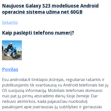
Naujuose Galaxy S23 modeliuose Android
operacinė sistema užima net 60GB
Sekantis
Kaip paslėpti telefono numerį?
Povilas
Esu androidai.lt tinklapio įkūrėjas, reguliariai rašantis ir
publikuojantis tik svarbiausią su Android telefonais bei jų
OS susijusią informaciją. Mobiliais telefonais domiuosi
nuo pat jų pirmų atsiradimo dienų šioje žemėje. Dar
nebuvo akimirkos, kada pajausčiau nuobodulį
pasakojant apie įvairiausias jų subtilybes ir geriausias