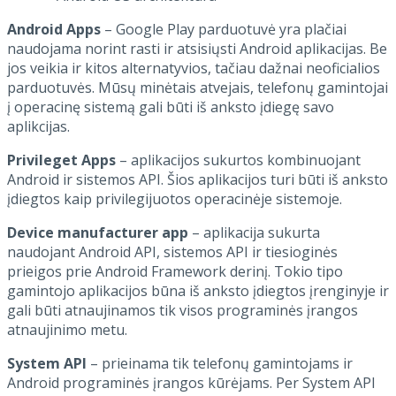
Android Apps
– Google Play parduotuvė yra plačiai
naudojama norint rasti ir atsisiųsti Android aplikacijas. Be
jos veikia ir kitos alternatyvios, tačiau dažnai neoficialios
parduotuvės. Mūsų minėtais atvejais, telefonų gamintojai
į operacinę sistemą gali būti iš anksto įdiegę savo
aplikcijas.
Privileget Apps
– aplikacijos sukurtos kombinuojant
Android ir sistemos API. Šios aplikacijos turi būti iš anksto
įdiegtos kaip privilegijuotos operacinėje sistemoje.
Device manufacturer app
– aplikacija sukurta
naudojant Android API, sistemos API ir tiesioginės
prieigos prie Android Framework derinį. Tokio tipo
gamintojo aplikacijos būna iš anksto įdiegtos įrenginyje ir
gali būti atnaujinamos tik visos programinės įrangos
atnaujinimo metu.
System API
– prieinama tik telefonų gamintojams ir
Android programinės įrangos kūrėjams. Per System API