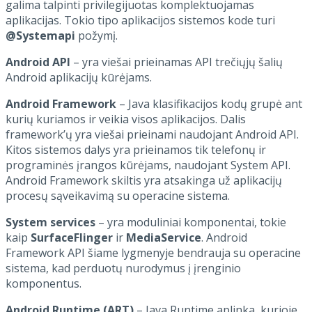
galima talpinti privilegijuotas komplektuojamas
aplikacijas. Tokio tipo aplikacijos sistemos kode turi
@Systemapi
požymį.
Android API
– yra viešai prieinamas API trečiųjų šalių
Android aplikacijų kūrėjams.
Android Framework
– Java klasifikacijos kodų grupė ant
kurių kuriamos ir veikia visos aplikacijos. Dalis
framework’ų yra viešai prieinami naudojant Android API.
Kitos sistemos dalys yra prieinamos tik telefonų ir
programinės įrangos kūrėjams, naudojant System API.
Android Framework skiltis yra atsakinga už aplikacijų
procesų sąveikavimą su operacine sistema.
System services
– yra moduliniai komponentai, tokie
kaip
SurfaceFlinger
ir
MediaService
. Android
Framework API šiame lygmenyje bendrauja su operacine
sistema, kad perduotų nurodymus į įrenginio
komponentus.
Android Runtime (ART)
– Java Runtime aplinka, kurioje