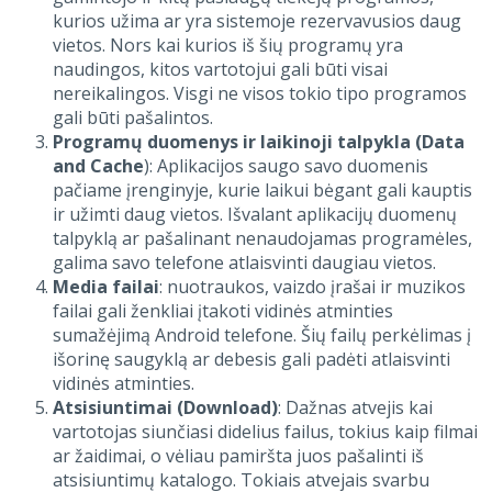
kurios užima ar yra sistemoje rezervavusios daug
vietos. Nors kai kurios iš šių programų yra
naudingos, kitos vartotojui gali būti visai
nereikalingos. Visgi ne visos tokio tipo programos
gali būti pašalintos.
Programų duomenys ir laikinoji talpykla (Data
and Cache
): Aplikacijos saugo savo duomenis
pačiame įrenginyje, kurie laikui bėgant gali kauptis
ir užimti daug vietos. Išvalant aplikacijų duomenų
talpyklą ar pašalinant nenaudojamas programėles,
galima savo telefone atlaisvinti daugiau vietos.
Media failai
: nuotraukos, vaizdo įrašai ir muzikos
failai gali ženkliai įtakoti vidinės atminties
sumažėjimą Android telefone. Šių failų perkėlimas į
išorinę saugyklą ar debesis gali padėti atlaisvinti
vidinės atminties.
Atsisiuntimai
(Download)
: Dažnas atvejis kai
vartotojas siunčiasi didelius failus, tokius kaip filmai
ar žaidimai, o vėliau pamiršta juos pašalinti iš
atsisiuntimų katalogo. Tokiais atvejais svarbu