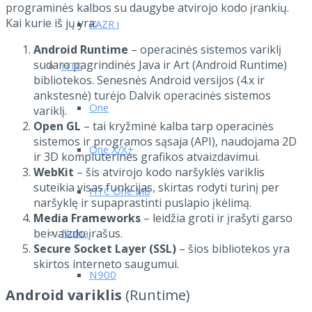
programinės kalbos su daugybe atvirojo kodo įrankių.
Kai kurie iš jų yra:
RAZR i
Android Runtime
– operacinės sistemos variklį
sudaro pagrindinės Java ir Art (Android Runtime)
HTC
bibliotekos. Senesnės Android versijos (4.x ir
ankstesnė) turėjo Dalvik operacinės sistemos
One
variklį.
Open GL
– tai kryžminė kalba tarp operacinės
sistemos ir programos sąsaja (API), naudojama 2D
One X/X+
ir 3D kompiuterinės grafikos atvaizdavimui.
WebKit
– šis atvirojo kodo naršyklės variklis
suteikia visas funkcijas, skirtas rodyti turinį per
HTC One M8
naršyklę ir supaprastinti puslapio įkėlimą.
Media Frameworks
– leidžia groti ir įrašyti garso
Nokia
bei vaizdo įrašus.
Secure Socket Layer (SSL)
– šios bibliotekos yra
skirtos interneto saugumui.
N900
Android variklis
(Runtime)