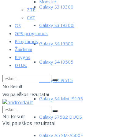
Monster
Galaxy S3 I9300
ZTE
CAT
Galaxy S3 I9300i
OS
GPS programos
Programos
Galaxy S4 I9500
Žaidimai
Knygos
Galaxy S4 I9505
D.U.K.
Galaxy S4 i9515
No Result
Visi paieškos rezultatai
Galaxy S4 Mini I9195
No Result
Galaxy S7582 DUOS
Visi paieškos rezultatai
Galaxy A5 SM-A500F