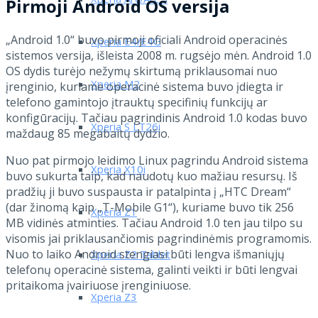
Xperia Arc/Arc S
Pirmoji Android OS versija
„Android 1.0“ buvo pirmoji oficiali Android operacinės
Xperia E4/E4G
sistemos versija, išleista 2008 m. rugsėjo mėn. Android 1.0
OS dydis turėjo nežymų skirtumą priklausomai nuo
Xperia M2
įrenginio, kuriame operacinė sistema buvo įdiegta ir
telefono gamintojo įtrauktų specifinių funkcijų ar
konfigūracijų. Tačiau pagrindinis Android 1.0 kodas buvo
Xperia S LT26i
maždaug 85 megabaitų dydžio.
Nuo pat pirmojo leidimo Linux pagrindu Android sistema
Xperia X10i
buvo sukurta taip, kad naudotų kuo mažiau resursų. Iš
pradžių ji buvo suspausta ir patalpinta į „HTC Dream“
(dar žinomą kaip „T-Mobile G1“), kuriame buvo tik 256
Xperia Z1
MB vidinės atminties. Tačiau Android 1.0 ten jau tilpo su
visomis jai priklausančiomis pagrindinėmis programomis.
Nuo to laiko Android stengiasi būti lengva išmaniųjų
Xperia Z2 Tablet
telefonų operacinė sistema, galinti veikti ir būti lengvai
pritaikoma įvairiuose įrenginiuose.
Xperia Z3