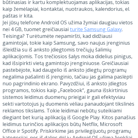
būtinasias ir kartu komplektuojamas aplikacijas, tokias
kaip žemėlapiai, kontaktai, nuotraukos, kalendorius, el.
paštas ir kita.
Jei jūsų telefone Android OS užima žymiai daugiau vietos
nei 4 GB, tuomet greičiausiai
turite Samsung Galaxy
.
Teisinga? Turėtumėte nepamiršti, kad didžiausi
gamintojai, tokie kaip Samsung, savo naujus įrenginius
išleidžia su iš anksto įdiegtomis trečiųjų šalimių
aplikacijomis. Tos trečiosios šalys moka didelius pinigus,
kad išsipirkti vietą gamintojo įrenginiuose. Greičiausiai
pastebėjote, kad daugelio iš anksto įdiegtų programų
negalima pašalinti iš įrenginio, tačiau jas galima paslėpti
nuo pagrindinio ekrano. Pavyzdžiui, iš anksto įdiegtos
programos, tokios kaip „Facebook“, gauna išskirtinius
sistemos leidimus duomenų prieigai ir gali efektyviau
sekti vartotojus jų duomenis vėliau panaudojant tikslinės
reklamos tikslams. Tokie leidimai nebūtų suteikiami
diegiant bet kurią aplikaciją iš Google Play. Kitos panašius
leidimus turinčios aplikacijos būtų Netflix, Microsoft
Office ir Spotify. Priskirkime jas privilegijuotų programų
kategorijai, nes iš dalies dėl jų Android OS užima ženkliai