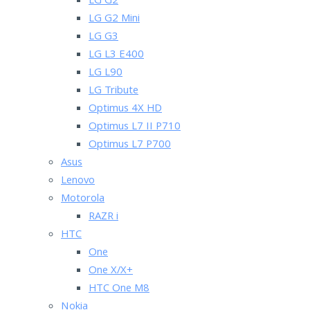
LG G2
LG G2 Mini
LG G3
LG L3 E400
LG L90
LG Tribute
Optimus 4X HD
Optimus L7 II P710
Optimus L7 P700
Asus
Lenovo
Motorola
RAZR i
HTC
One
One X/X+
HTC One M8
Nokia