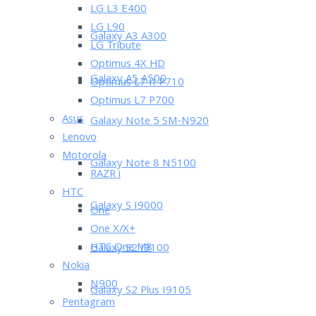
LG L3 E400
LG L90
Galaxy A3 A300
LG Tribute
Optimus 4X HD
Galaxy A5 A500
Optimus L7 II P710
Optimus L7 P700
Asus
Galaxy Note 5 SM-N920
Lenovo
Motorola
Galaxy Note 8 N5100
RAZR i
HTC
Galaxy S I9000
One
One X/X+
HTC One M8
Galaxy S2 I9100
Nokia
N900
Galaxy S2 Plus I9105
Pentagram