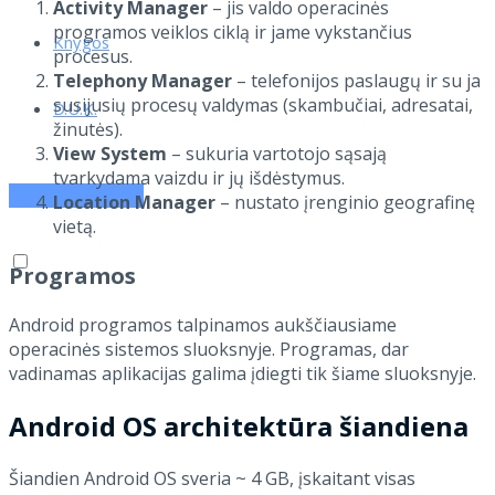
Activity Manager
– jis valdo operacinės
programos veiklos ciklą ir jame vykstančius
Knygos
procesus.
Telephony Manager
– telefonijos paslaugų ir su ja
susijusių procesų valdymas (skambučiai, adresatai,
D.U.K.
žinutės).
View System
– sukuria vartotojo sąsają
tvarkydama vaizdu ir jų išdėstymus.
PRENUMERUOK
Location Manager
– nustato įrenginio geografinę
vietą.
Programos
Android programos talpinamos aukščiausiame
operacinės sistemos sluoksnyje. Programas, dar
vadinamas aplikacijas galima įdiegti tik šiame sluoksnyje.
Android OS architektūra šiandiena
Šiandien Android OS sveria ~ 4 GB, įskaitant visas