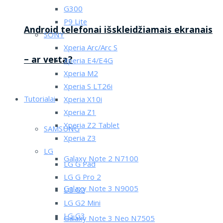
G300
P9 Lite
Android telefonai išskleidžiamais ekranais
SONY
Xperia Arc/Arc S
– ar verta?
Xperia E4/E4G
Xperia M2
Xperia S LT26i
Tutorialai
Xperia X10i
Xperia Z1
Xperia Z2 Tablet
SAMSUNG
Xperia Z3
LG
Galaxy Note 2 N7100
LG G Pad
LG G Pro 2
Galaxy Note 3 N9005
LG G2
LG G2 Mini
LG G3
Galaxy Note 3 Neo N7505