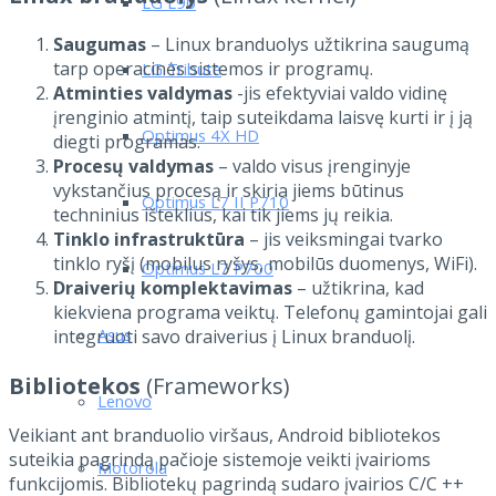
LG L90
Saugumas
– Linux branduolys užtikrina saugumą
tarp operacinės sistemos ir programų.
LG Tribute
Atminties valdymas
-jis efektyviai valdo vidinę
įrenginio atmintį, taip suteikdama laisvę kurti ir į ją
Optimus 4X HD
diegti programas.
Procesų valdymas
– valdo visus įrenginyje
vykstančius procesą ir skiria jiems būtinus
Optimus L7 II P710
techninius išteklius, kai tik jiems jų reikia.
Tinklo infrastruktūra
– jis veiksmingai tvarko
tinklo ryšį (mobilus ryšys, mobilūs duomenys, WiFi).
Optimus L7 P700
Draiverių komplektavimas
– užtikrina, kad
kiekviena programa veiktų. Telefonų gamintojai gali
Asus
integruoti savo draiverius į Linux branduolį.
Bibliotekos
(Frameworks)
Lenovo
Veikiant ant branduolio viršaus, Android bibliotekos
suteikia pagrindą pačioje sistemoje veikti įvairioms
Motorola
funkcijomis. Bibliotekų pagrindą sudaro įvairios C/C ++