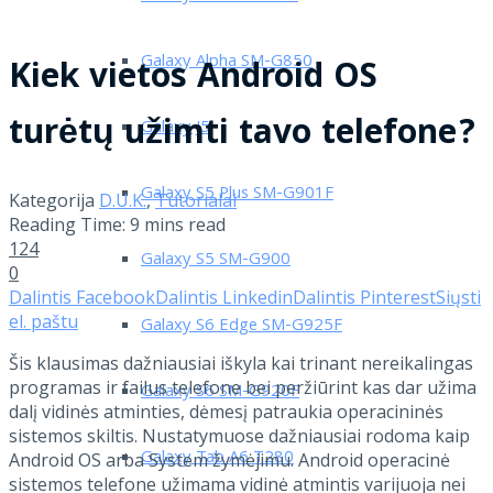
Galaxy Alpha SM-G850
Kiek vietos Android OS
turėtų užimti tavo telefone?
Galaxy J5
Galaxy S5 Plus SM-G901F
Kategorija
D.U.K.
,
Tutorialai
Reading Time: 9 mins read
124
Galaxy S5 SM-G900
0
Dalintis Facebook
Dalintis Linkedin
Dalintis Pinterest
Siųsti
el. paštu
Galaxy S6 Edge SM-G925F
Šis klausimas dažniausiai iškyla kai trinant nereikalingas
programas ir failus telefone bei peržiūrint kas dar užima
Galaxy S6 SM-G920F
dalį vidinės atminties, dėmesį patraukia operacininės
sistemos skiltis. Nustatymuose dažniausiai rodoma kaip
Galaxy Tab A6 T280
Android OS arba System žymėjimu. Android operacinė
sistemos telefone užimama vidinė atmintis varijuoja nei