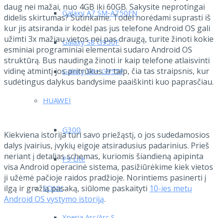
daug nei mažai, nuo 4GB iki 60GB. Sakysite neprotingai
Galaxy A7 SM-A750FN
didelis skirtumas? Sutinkame. Todėl norėdami suprasti iš
kur jis atsiranda ir kodėl pas jus telefone Android OS gali
užimti 3x mažiau vietos nei pas draugą, turite žinoti kokie
Galaxy S8 G950F
esminiai programiniai elementai sudaro Android OS
struktūrą. Bus naudinga žinoti ir kaip telefone atlaisvinti
vidinę atmintį jos pritrūkus. Ir taip, čia tas straipsnis, kur
Galaxy S8+ G955F
sudėtingus dalykus bandysime paaiškinti kuo paprasčiau.
HUAWEI
G300
Kiekviena istorija turi savo priežąstį, o jos sudedamosios
dalys įvairius, įvykių eigoje atsiradusius padarinius. Prieš
neriant į detalias schemas, kuriomis šiandieną apipinta
P9 Lite
visa Android operacinė sistema, pasižiūrėkime kiek vietos
ji užėmė pačioje raidos pradžioje. Norintiems pasinerti į
ilgą ir gražią pasaką, siūlome paskaityti
10-ies metų
SONY
Android OS vystymo istoriją
.