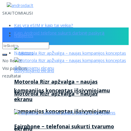
SKAITOMIAUSI
Kas yra eSIM ir kaip tai veikia?
Kaip Android telefone sukurti darbinę paskyrą
Naujienos
Naujienos
No Result
Visi paieškos
rezultatai
Motorola Rizr apžvalga – naujas
kompanijos konceptas išsivyniojamu
Motorola Rizr apžvalga – naujas
ekranu
kompanijos konceptas išsivyniojamu
Fairphone – telefonai sukurti tvarumo
ekranu