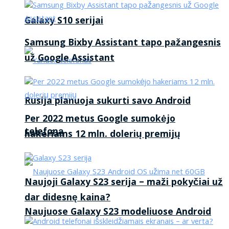
Galaxy S10 serijai
Samsung Bixby Assistant tapo pažangesnis
už Google Assistant
Rusija planuoja sukurti savo Android
Per 2022 metus Google sumokėjo
telefoną
hakeriams 12 mln. dolerių premijų
Naujoji Galaxy S23 serija – maži pokyčiai už
dar didesnę kaina?
Naujuose Galaxy S23 modeliuose Android