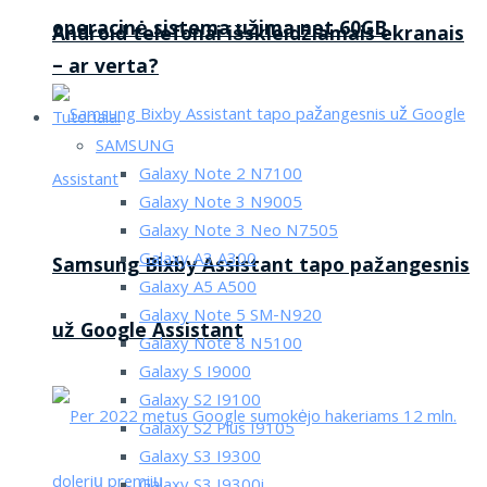
operacinė sistema užima net 60GB
Android telefonai išskleidžiamais ekranais
– ar verta?
Tutorialai
SAMSUNG
Galaxy Note 2 N7100
Galaxy Note 3 N9005
Galaxy Note 3 Neo N7505
Galaxy A3 A300
Samsung Bixby Assistant tapo pažangesnis
Galaxy A5 A500
Galaxy Note 5 SM-N920
už Google Assistant
Galaxy Note 8 N5100
Galaxy S I9000
Galaxy S2 I9100
Galaxy S2 Plus I9105
Galaxy S3 I9300
Galaxy S3 I9300i