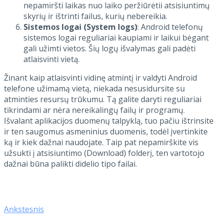
nepamiršti laikas nuo laiko peržiūrėtii atsisiuntimų
skyrių ir ištrinti failus, kurių nebereikia.
Sistemos logai (System logs)
: Android telefonų
sistemos logai reguliariai kaupiami ir laikui bėgant
gali užimti vietos. Šių logų išvalymas gali padėti
atlaisvinti vietą.
Žinant kaip atlaisvinti vidinę atmintį ir valdyti Android
telefone užimamą vietą, niekada nesusidursite su
atminties resursų trūkumu. Tą galite daryti reguliariai
tikrindami ar nėra nereikalingų failų ir programų.
Išvalant aplikacijos duomenų talpyklą, tuo pačiu ištrinsite
ir ten saugomus asmeninius duomenis, todėl įvertinkite
ką ir kiek dažnai naudojate. Taip pat nepamirškite vis
užsukti į atsisiuntimo (Download) folderį, ten vartotojo
dažnai būna palikti didelio tipo failai.
Ankstesnis