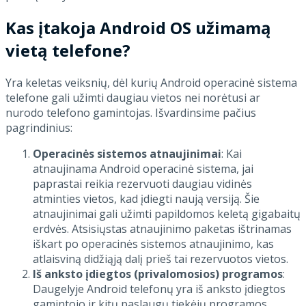
Kas įtakoja Android OS užimamą
vietą telefone?
Yra keletas veiksnių, dėl kurių Android operacinė sistema
telefone gali užimti daugiau vietos nei norėtusi ar
nurodo telefono gamintojas. Išvardinsime pačius
pagrindinius:
Operacinės sistemos atnaujinimai
: Kai
atnaujinama Android operacinė sistema, jai
paprastai reikia rezervuoti daugiau vidinės
atminties vietos, kad įdiegti naują versiją. Šie
atnaujinimai gali užimti papildomos keletą gigabaitų
erdvės. Atsisiųstas atnaujinimo paketas ištrinamas
iškart po operacinės sistemos atnaujinimo, kas
atlaisviną didžiąją dalį prieš tai rezervuotos vietos.
Iš anksto įdiegtos (privalomosios) programos
:
Daugelyje Android telefonų yra iš anksto įdiegtos
gamintojo ir kitų paslaugų tiekėjų programos,