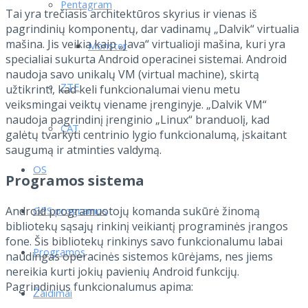
Pentagram
Tai yra trečiasis architektūros skyrius ir vienas iš
pagrindinių komponentų, dar vadinamų „Dalvik“ virtualia
mašina. Jis veikia kaip „Java“ virtualioji mašina, kuri yra
Monster
specialiai sukurta Android operacinei sistemai. Android
naudoja savo unikalų VM (virtual machine), skirtą
ZTE
užtikrinti, kad keli funkcionalumai vienu metu
veiksmingai veiktų viename įrenginyje. „Dalvik VM“
naudoja pagrindinį įrenginio „Linux“ branduolį, kad
CAT
galėtų tvarkyti centrinio lygio funkcionalumą, įskaitant
saugumą ir atminties valdymą.
OS
Programos sistema
GPS programos
Android programuotojų komanda sukūrė žinomą
bibliotekų sąsajų rinkinį veikiantį programinės įrangos
fone. Šis bibliotekų rinkinys savo funkcionalumu labai
Programos
naudingas operacinės sistemos kūrėjams, nes jiems
nereikia kurti jokių pavienių Android funkcijų.
Pagrindinius funkcionalumus apima:
Žaidimai