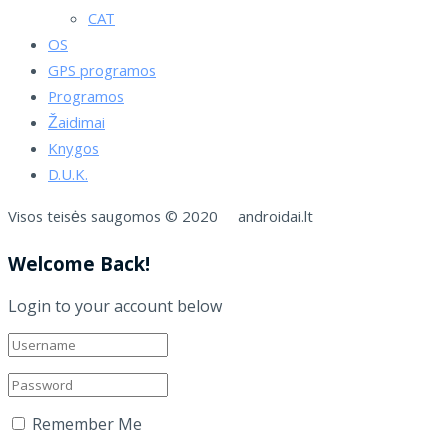
CAT
OS
GPS programos
Programos
Žaidimai
Knygos
D.U.K.
Visos teisės saugomos © 2020 androidai.lt
Welcome Back!
Login to your account below
Remember Me