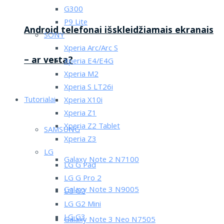
G300
P9 Lite
Android telefonai išskleidžiamais ekranais
SONY
Xperia Arc/Arc S
– ar verta?
Xperia E4/E4G
Xperia M2
Xperia S LT26i
Tutorialai
Xperia X10i
Xperia Z1
Xperia Z2 Tablet
SAMSUNG
Xperia Z3
LG
Galaxy Note 2 N7100
LG G Pad
LG G Pro 2
Galaxy Note 3 N9005
LG G2
LG G2 Mini
LG G3
Galaxy Note 3 Neo N7505