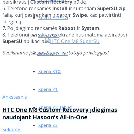
Xperia Arc/Arc S
persikraus į
Custom Recovery
būklę.
6. Telefone renkamės
Install
ir surandam
SuperSU.zip
failą, kurį pasirenkam ir darom
Swipe
, kad patvirtinti
Xperia E4/E4G
įdiegimą.
7. Po įdiegimo renkamės
Reboot
ir
System
.
8. Telefonui persikrovus ekrane bus matoma atsiradusi
Xperia M2
SuperSU
aplikacija.
Sveikiname įdiegus Super vartotojo privilegijas!
Xperia S LT26i
Xperia X10i
Xperia Z1
Ankstesnis
Xperia Z2 Tablet
HTC One M8 Custom Recovery įdiegimas
naudojant Hasoon’s All-in-One
Xperia Z3
Sekantis