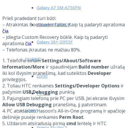
Galaxy A7 SM-A750FN
Prieš pradedant turi būti:
– Atrakintas Bootloader failas. Kaip tą padaryti aprašoma
Galaxy S8 G950F
čia
.
– Įdiegta Custom Recovery būklė. Kaip tą padaryti
Galaxy S8+ G955F
aprašoma
čia
.
– Telefonas įkrautas ne mažiau 80%.
HUAWEI
1. Telefone einam
Settings/About/Software
Information/More
ir spaudinėjam
Build number
užrašą
iki kol išvysim pranešimą, kad suteiktos
Developer
G300
privilegijos.
2. Toliau HTC renkamės
Settings/
Developer
Options
ir
pažymim
USB Debugging
punktą.
P9 Lite
3. Pajungiam telefoną prie PC per USB. Jei ekrane išvysim
Allow USB Debugging
pranešimą, jį patvirtinam.
SONY
4. PC atsidarom Hasoon’s All-in-One programą ir apačioje
dešinėje pusėje renkamės
Perm Root
.
5. Uždarom atsiradusią pirmą
cmd
lentelę ir HTC