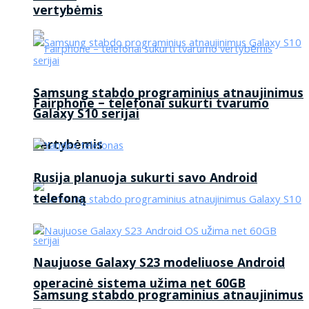
vertybėmis
Samsung stabdo programinius atnaujinimus
Fairphone – telefonai sukurti tvarumo
Galaxy S10 serijai
vertybėmis
Rusija planuoja sukurti savo Android
telefoną
Naujuose Galaxy S23 modeliuose Android
operacinė sistema užima net 60GB
Samsung stabdo programinius atnaujinimus