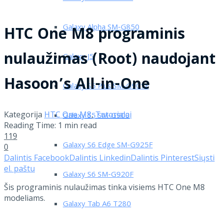
Galaxy Alpha SM-G850
HTC One M8 programinis
nulaužimas (Root) naudojant
Galaxy J5
Hasoon’s All-in-One
Galaxy S5 Plus SM-G901F
Kategorija
HTC One M8
,
Tutorialai
Galaxy S5 SM-G900
Reading Time: 1 min read
119
Galaxy S6 Edge SM-G925F
0
Dalintis Facebook
Dalintis Linkedin
Dalintis Pinterest
Siųsti
el. paštu
Galaxy S6 SM-G920F
Šis programinis nulaužimas tinka visiems HTC One M8
modeliams.
Galaxy Tab A6 T280