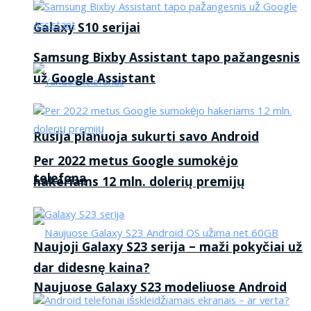
Galaxy S10 serijai
Samsung Bixby Assistant tapo pažangesnis
už Google Assistant
Rusija planuoja sukurti savo Android
Per 2022 metus Google sumokėjo
telefoną
hakeriams 12 mln. dolerių premijų
Naujoji Galaxy S23 serija – maži pokyčiai už
dar didesnę kaina?
Naujuose Galaxy S23 modeliuose Android