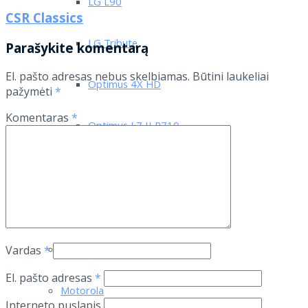
LG L90
CSR Classics
LG Tribute
Parašykite komentarą
El. pašto adresas nebus skelbiamas.
Būtini laukeliai
Optimus 4X HD
pažymėti
*
Komentaras
*
Optimus L7 II P710
Optimus L7 P700
Asus
Lenovo
Vardas
*
El. pašto adresas
*
Motorola
Interneto puslapis