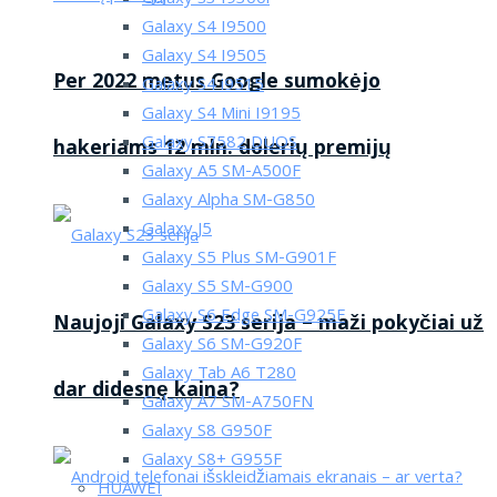
Galaxy S4 I9500
Galaxy S4 I9505
Per 2022 metus Google sumokėjo
Galaxy S4 i9515
Galaxy S4 Mini I9195
Galaxy S7582 DUOS
hakeriams 12 mln. dolerių premijų
Galaxy A5 SM-A500F
Galaxy Alpha SM-G850
Galaxy J5
Galaxy S5 Plus SM-G901F
Galaxy S5 SM-G900
Galaxy S6 Edge SM-G925F
Naujoji Galaxy S23 serija – maži pokyčiai už
Galaxy S6 SM-G920F
Galaxy Tab A6 T280
dar didesnę kaina?
Galaxy A7 SM-A750FN
Galaxy S8 G950F
Galaxy S8+ G955F
HUAWEI