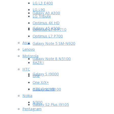
LG L3 E400
LG L90
Galaxy A3 A300
LG Tribute
Optimus 4X HD
Galaxy A5 A500
Optimus L7 II P710
Optimus L7 P700
Asus
Galaxy Note 5 SM-N920
Lenovo
Motorola
Galaxy Note 8 N5100
RAZR i
HTC
Galaxy S I9000
One
One X/X+
HTC One M8
Galaxy S2 I9100
Nokia
N900
Galaxy S2 Plus I9105
Pentagram