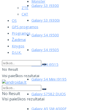
Monster
Galaxy S3 I9300
ZTE
CAT
Galaxy S3 I9300i
OS
GPS programos
Programos
Galaxy S4 I9500
Žaidimai
Knygos
Galaxy S4 I9505
D.U.K.
Galaxy S4 i9515
No Result
Visi paieškos rezultatai
Galaxy S4 Mini I9195
No Result
Galaxy S7582 DUOS
Visi paieškos rezultatai
Galaxy A5 SM-A500F