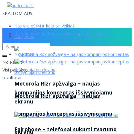
SKAITOMIAUSI
Kas yra eSIM ir kaip tai veikia?
Kaip Android telefone sukurti darbinę paskyrą
Naujienos
Naujienos
No Result
Visi paieškos
rezultatai
Motorola Rizr apžvalga – naujas
kompanijos konceptas išsivyniojamu
Motorola Rizr apžvalga – naujas
ekranu
kompanijos konceptas išsivyniojamu
Fairphone – telefonai sukurti tvarumo
ekranu