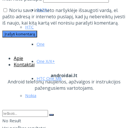
RAZR i
Noriu savo interneto naršyklėje išsaugoti vardą, el.
pašto adresą ir interneto puslapį, kad jų nebereiktų įvesti
iš naujo, kai kitą kartą vėl norėsiu parašyti komentarą.
HTC
One
Apie
One X/X+
Kontaktai
androidai.lt
HTC One M8
Android telefonų naujienos, apžvalgos ir instrukcijos
pažengusiems vartotojams.
Nokia
N900
No Result