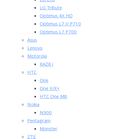
LG L90
LG Tribute
Optimus 4X HD
Optimus L7 II P710
Optimus L7 P700
Asus
Lenovo
Motorola
RAZR i
HTC
One
One X/X+
HTC One M8
Nokia
N900
Pentagram
Monster
ZTE