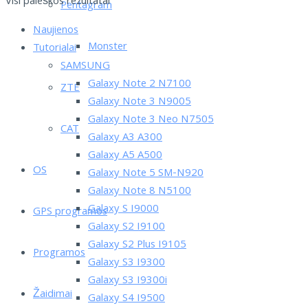
Visi paieškos rezultatai
Pentagram
Naujienos
Monster
Tutorialai
SAMSUNG
Galaxy Note 2 N7100
ZTE
Galaxy Note 3 N9005
Galaxy Note 3 Neo N7505
CAT
Galaxy A3 A300
Galaxy A5 A500
OS
Galaxy Note 5 SM-N920
Galaxy Note 8 N5100
Galaxy S I9000
GPS programos
Galaxy S2 I9100
Galaxy S2 Plus I9105
Programos
Galaxy S3 I9300
Galaxy S3 I9300i
Žaidimai
Galaxy S4 I9500