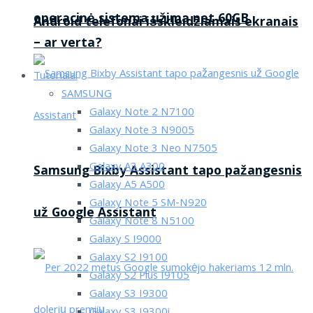
operacinė sistema užima net 60GB
Android telefonai išskleidžiamais ekranais
– ar verta?
Tutorialai
SAMSUNG
Galaxy Note 2 N7100
Galaxy Note 3 N9005
Galaxy Note 3 Neo N7505
Galaxy A3 A300
Samsung Bixby Assistant tapo pažangesnis
Galaxy A5 A500
Galaxy Note 5 SM-N920
už Google Assistant
Galaxy Note 8 N5100
Galaxy S I9000
Galaxy S2 I9100
Galaxy S2 Plus I9105
Galaxy S3 I9300
Galaxy S3 I9300i