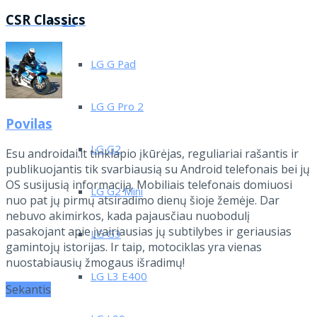
CSR Classics
LG
LG G Pad
LG G Pro 2
Povilas
LG G2
Esu androidai.lt tinklapio įkūrėjas, reguliariai rašantis ir
publikuojantis tik svarbiausią su Android telefonais bei jų
OS susijusią informaciją. Mobiliais telefonais domiuosi
LG G2 Mini
nuo pat jų pirmų atsiradimo dienų šioje žemėje. Dar
nebuvo akimirkos, kada pajausčiau nuobodulį
pasakojant apie įvairiausias jų subtilybes ir geriausias
LG G3
gamintojų istorijas. Ir taip, motociklas yra vienas
nuostabiausių žmogaus išradimų!
LG L3 E400
Sekantis