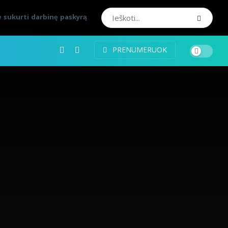
 sukurti darbinę paskyrą
PRENUMERUOK