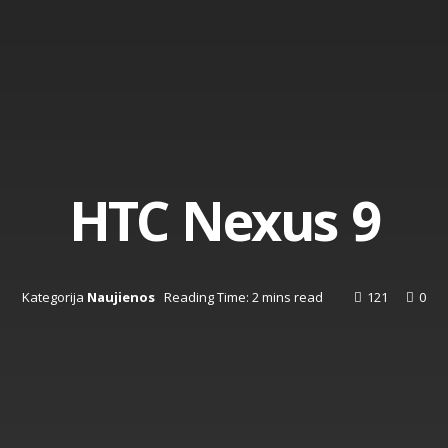
HTC Nexus 9
Kategorija
Naujienos
Reading Time: 2 mins read
121
0