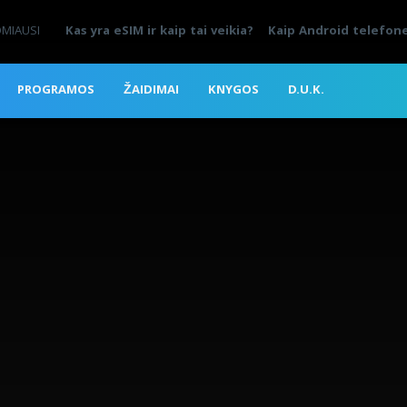
OMIAUSI
Kas yra eSIM ir kaip tai veikia?
Kaip Android telefone
PROGRAMOS
ŽAIDIMAI
KNYGOS
D.U.K.