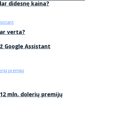
 dar didesnę kaina?
 ar verta?
ž Google Assistant
2 mln. dolerių premijų