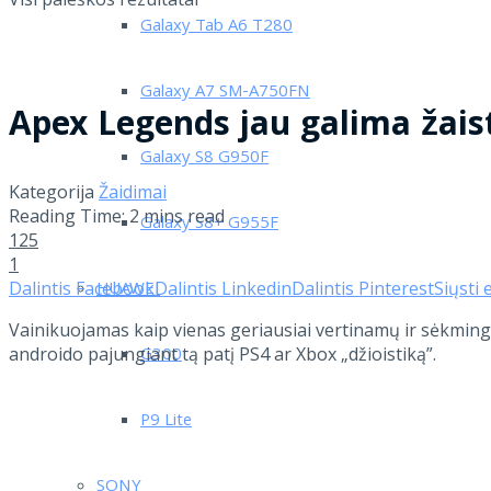
Galaxy Tab A6 T280
Galaxy A7 SM-A750FN
Apex Legends jau galima žaist
Galaxy S8 G950F
Kategorija
Žaidimai
Reading Time: 2 mins read
Galaxy S8+ G955F
125
1
Dalintis Facebook
Dalintis Linkedin
Dalintis Pinterest
Siųsti 
HUAWEI
Vainikuojamas kaip vienas geriausiai vertinamų ir sėkmingi
androido pajungiant tą patį PS4 ar Xbox „džioistiką”.
G300
P9 Lite
SONY