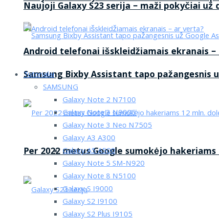
Naujoji Galaxy S23 serija – maži pokyčiai už
Android telefonai išskleidžiamais ekranais –
Samsung Bixby Assistant tapo pažangesnis u
Tutorialai
SAMSUNG
Galaxy Note 2 N7100
Galaxy Note 3 N9005
Galaxy Note 3 Neo N7505
Galaxy A3 A300
Per 2022 metus Google sumokėjo hakeriams 1
Galaxy A5 A500
Galaxy Note 5 SM-N920
Galaxy Note 8 N5100
Galaxy S I9000
Galaxy S2 I9100
Galaxy S2 Plus I9105