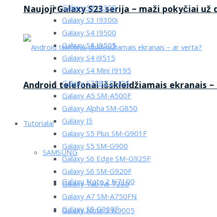
Galaxy S3 I9300
Naujoji Galaxy S23 serija – maži pokyčiai už
Galaxy S3 I9300i
Galaxy S4 I9500
Galaxy S4 I9505
Galaxy S4 i9515
Galaxy S4 Mini I9195
Galaxy S7582 DUOS
Android telefonai išskleidžiamais ekranais –
Galaxy A5 SM-A500F
Galaxy Alpha SM-G850
Galaxy J5
Tutorialai
Galaxy S5 Plus SM-G901F
Galaxy S5 SM-G900
SAMSUNG
Galaxy S6 Edge SM-G925F
Galaxy S6 SM-G920F
Galaxy Note 2 N7100
Galaxy Tab A6 T280
Galaxy A7 SM-A750FN
Galaxy S8 G950F
Galaxy Note 3 N9005