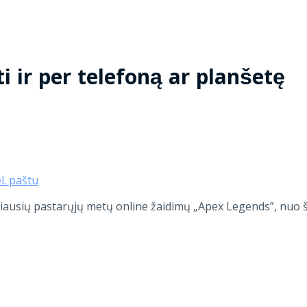
i ir per telefoną ar planšetę
el. paštu
ausių pastarųjų metų online žaidimų „Apex Legends”, nuo šiol