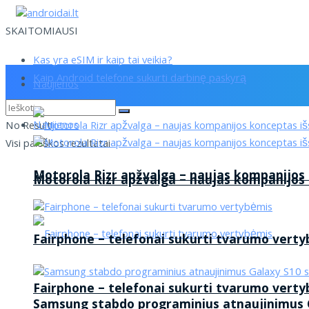
SKAITOMIAUSI
Kas yra eSIM ir kaip tai veikia?
Kaip Android telefone sukurti darbinę paskyrą
Naujienos
Naujienos
No Result
Visi paieškos rezultatai
Motorola Rizr apžvalga – naujas kompanijos
Motorola Rizr apžvalga – naujas kompanijos
Fairphone – telefonai sukurti tvarumo vert
Fairphone – telefonai sukurti tvarumo vert
Samsung stabdo programinius atnaujinimus G