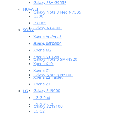
Galaxy S8+ G955F
HUAWEI
Galaxy Note 3 Neo N7505
G300
P9 Lite
Galaxy A3 A300
SONY
Xperia Arc/Arc S
Xperia E4/E4G
Galaxy A5 A500
Xperia M2
Xperia S LT26i
Galaxy Note 5 SM-N920
Xperia X10i
Xperia Z1
Galaxy Note 8 N5100
Xperia Z2 Tablet
Xperia Z3
Galaxy S I9000
LG
LG G Pad
LG G Pro 2
Galaxy S2 I9100
LG G2