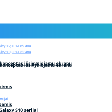
 konceptas išsivyniojamu ekranu
 konceptas išsivyniojamu ekranu
ybėmis
ybėmis
alaxy S10 serijai