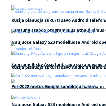
Rusija planuoja sukurti savo Android telefon
Samsung stabdo programinius atnaujinimus G
Naujuose Galaxy S23 modeliuose Android op
Samsung Bixby Assistant tapo pažangesnis u
Rusija planuoja sukurti savo Android telefon
Per 2022 metus Google sumokėjo hakeriams 1
Naujuose Galaxy S23 modeliuose Android op