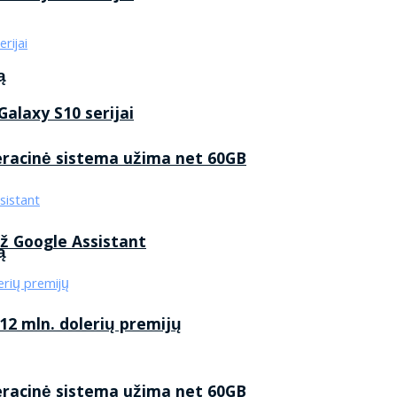
ą
alaxy S10 serijai
eracinė sistema užima net 60GB
ž Google Assistant
ą
2 mln. dolerių premijų
eracinė sistema užima net 60GB