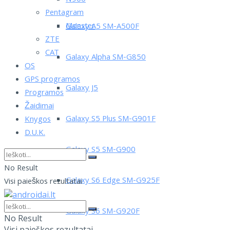
Pentagram
Monster
Galaxy A5 SM-A500F
ZTE
CAT
Galaxy Alpha SM-G850
OS
GPS programos
Galaxy J5
Programos
Žaidimai
Galaxy S5 Plus SM-G901F
Knygos
D.U.K.
Galaxy S5 SM-G900
No Result
Galaxy S6 Edge SM-G925F
Visi paieškos rezultatai
Galaxy S6 SM-G920F
No Result
Visi paieškos rezultatai