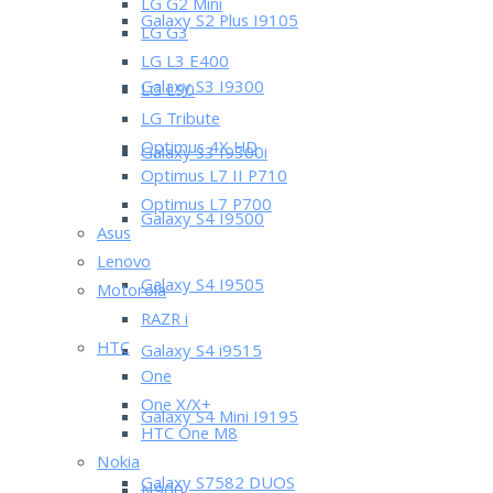
LG G2 Mini
Galaxy S2 Plus I9105
LG G3
LG L3 E400
Galaxy S3 I9300
LG L90
LG Tribute
Optimus 4X HD
Galaxy S3 I9300i
Optimus L7 II P710
Optimus L7 P700
Galaxy S4 I9500
Asus
Lenovo
Galaxy S4 I9505
Motorola
RAZR i
HTC
Galaxy S4 i9515
One
One X/X+
Galaxy S4 Mini I9195
HTC One M8
Nokia
Galaxy S7582 DUOS
N900