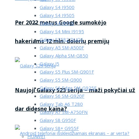
Galaxy S4 I9500
Galaxy S4 I9505
Per 2022 metus Google sumokėjo
Galaxy S4 i9515
Galaxy S4 Mini I9195
Galaxy S7582 DUOS
hakeriams 12 mln. dolerių premijų
Galaxy A5 SM-A500F
Galaxy Alpha SM-G850
Galaxy J5
Galaxy S5 Plus SM-G901F
Galaxy S5 SM-G900
Galaxy S6 Edge SM-G925F
Naujoji Galaxy S23 serija – maži pokyčiai už
Galaxy S6 SM-G920F
Galaxy Tab A6 T280
dar didesnę kaina?
Galaxy A7 SM-A750FN
Galaxy S8 G950F
Galaxy S8+ G955F
HUAWEI