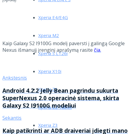
Xperia Arc/Arc S
Xperia E4/E4G
Xperia M2
Kaip Galaxy S2 I9100G modelį paversti į galingą Google
Nexus išmanujį įrenginį aprašymą rasite
čia.
Xperia S LT26i
Xperia X10i
Ankstesnis
Xperia Z1
Android 4.2.2 Jelly Bean pagrindu sukurta
SuperNexus 2.0 operacinė sistema, skirta
Galaxy S2 I9100G modeliui
Xperia Z2 Tablet
Sekantis
Xperia Z3
Kaip patikrinti ar ADB draiveriai įdiegti mano