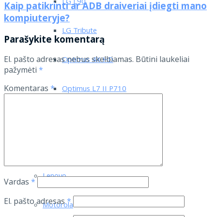
LG L90
Kaip patikrinti ar ADB draiveriai įdiegti mano
kompiuteryje?
LG Tribute
Parašykite komentarą
El. pašto adresas nebus skelbiamas.
Būtini laukeliai
Optimus 4X HD
pažymėti
*
Komentaras
*
Optimus L7 II P710
Optimus L7 P700
Asus
Lenovo
Vardas
*
El. pašto adresas
*
Motorola