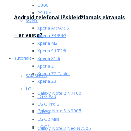
G300
P9 Lite
Android telefonai išskleidžiamais ekranais
SONY
Xperia Arc/Arc S
– ar verta?
Xperia E4/E4G
Xperia M2
Xperia S LT26i
Tutorialai
Xperia X10i
Xperia Z1
Xperia Z2 Tablet
SAMSUNG
Xperia Z3
LG
Galaxy Note 2 N7100
LG G Pad
LG G Pro 2
Galaxy Note 3 N9005
LG G2
LG G2 Mini
LG G3
Galaxy Note 3 Neo N7505