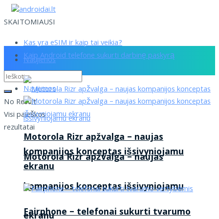
SKAITOMIAUSI
Kas yra eSIM ir kaip tai veikia?
Kaip Android telefone sukurti darbinę paskyrą
Naujienos
Naujienos
No Result
Visi paieškos
rezultatai
Motorola Rizr apžvalga – naujas
kompanijos konceptas išsivyniojamu
Motorola Rizr apžvalga – naujas
ekranu
kompanijos konceptas išsivyniojamu
Fairphone – telefonai sukurti tvarumo
ekranu