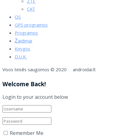
ZTE
CAT
OS
GPS programos
Programos
Žaidimai
Knygos
D.U.K.
Visos teisės saugomos © 2020 androidai.lt
Welcome Back!
Login to your account below
Remember Me