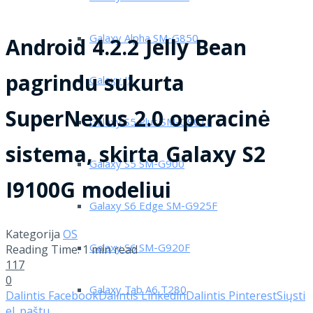
Galaxy Alpha SM-G850
Android 4.2.2 Jelly Bean
pagrindu sukurta
Galaxy J5
SuperNexus 2.0 operacinė
Galaxy S5 Plus SM-G901F
sistema, skirta Galaxy S2
Galaxy S5 SM-G900
I9100G modeliui
Galaxy S6 Edge SM-G925F
Kategorija
OS
Galaxy S6 SM-G920F
Reading Time: 1 min read
117
0
Galaxy Tab A6 T280
Dalintis Facebook
Dalintis Linkedin
Dalintis Pinterest
Siųsti
el. paštu