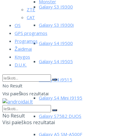
Monster
Galaxy S3 I9300
ZTE
CAT
Galaxy S3 I9300i
OS
GPS programos
Programos
Galaxy S4 I9500
Žaidimai
Knygos
Galaxy S4 I9505
D.U.K.
Galaxy S4 i9515
No Result
Visi paieškos rezultatai
Galaxy S4 Mini I9195
No Result
Galaxy S7582 DUOS
Visi paieškos rezultatai
Galaxy A5 SM-A500F