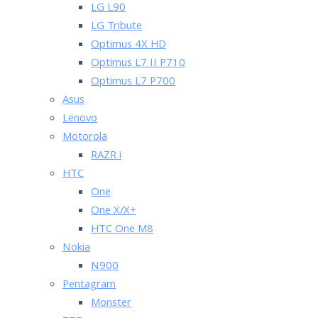
LG L90
LG Tribute
Optimus 4X HD
Optimus L7 II P710
Optimus L7 P700
Asus
Lenovo
Motorola
RAZR i
HTC
One
One X/X+
HTC One M8
Nokia
N900
Pentagram
Monster