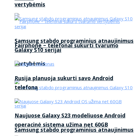
vertybėmis
Samsung stabdo programinius atnaujinimus
Fairphone – telefonai sukurti tvarumo
Galaxy S10 serijai
vertybėmis
Rusija planuoja sukurti savo Android
telefoną
Naujuose Galaxy S23 modeliuose Android
operacinė sistema užima net 60GB
Samsung stabdo programinius atnaujinimus