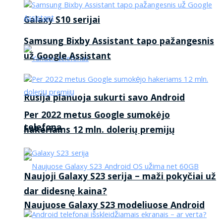
Galaxy S10 serijai
Samsung Bixby Assistant tapo pažangesnis
už Google Assistant
Rusija planuoja sukurti savo Android
Per 2022 metus Google sumokėjo
telefoną
hakeriams 12 mln. dolerių premijų
Naujoji Galaxy S23 serija – maži pokyčiai už
dar didesnę kaina?
Naujuose Galaxy S23 modeliuose Android