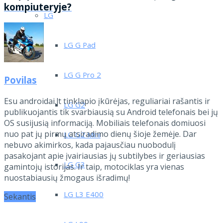
kompiuteryje?
LG
LG G Pad
LG G Pro 2
Povilas
Esu androidai.lt tinklapio įkūrėjas, reguliariai rašantis ir
LG G2
publikuojantis tik svarbiausią su Android telefonais bei jų
OS susijusią informaciją. Mobiliais telefonais domiuosi
nuo pat jų pirmų atsiradimo dienų šioje žemėje. Dar
LG G2 Mini
nebuvo akimirkos, kada pajausčiau nuobodulį
pasakojant apie įvairiausias jų subtilybes ir geriausias
LG G3
gamintojų istorijas. Ir taip, motociklas yra vienas
nuostabiausių žmogaus išradimų!
LG L3 E400
Sekantis