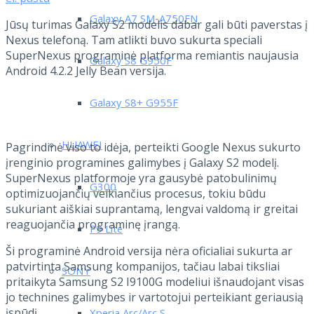
Galaxy A7 SM-A750FN
Jūsų turimas Galaxy S2 modelis dabar gali būti paverstas į
Nexus telefoną. Tam atlikti buvo sukurta speciali
SuperNexus programinė platforma remiantis naujausia
Galaxy S8 G950F
Android 4.2.2 Jelly Bean versija.
Galaxy S8+ G955F
HUAWEI
Pagrindinė viso to idėja, perteikti Google Nexus sukurto
įrenginio programines galimybes į Galaxy S2 modelį.
SuperNexus platformoje yra gausybė patobulinimų
G300
optimizuojančių veikiančius procesus, tokiu būdu
sukuriant aiškiai suprantamą, lengvai valdomą ir greitai
reaguojančia programinę įrangą.
P9 Lite
Ši programinė Android versija nėra oficialiai sukurta ar
patvirtinta Samsung kompanijos, tačiau labai tiksliai
SONY
pritaikyta Samsung S2 I9100G modeliui išnaudojant visas
jo technines galimybes ir vartotojui perteikiant geriausią
įspūdį.