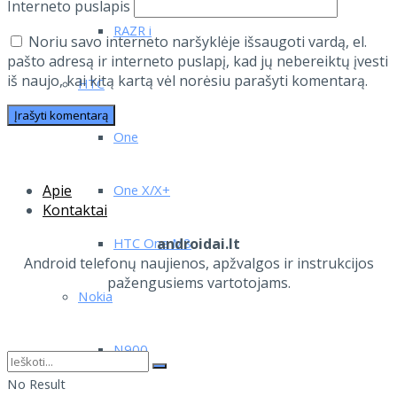
Interneto puslapis
RAZR i
Noriu savo interneto naršyklėje išsaugoti vardą, el.
pašto adresą ir interneto puslapį, kad jų nebereiktų įvesti
iš naujo, kai kitą kartą vėl norėsiu parašyti komentarą.
HTC
One
One X/X+
Apie
Kontaktai
HTC One M8
androidai.lt
Android telefonų naujienos, apžvalgos ir instrukcijos
pažengusiems vartotojams.
Nokia
N900
No Result