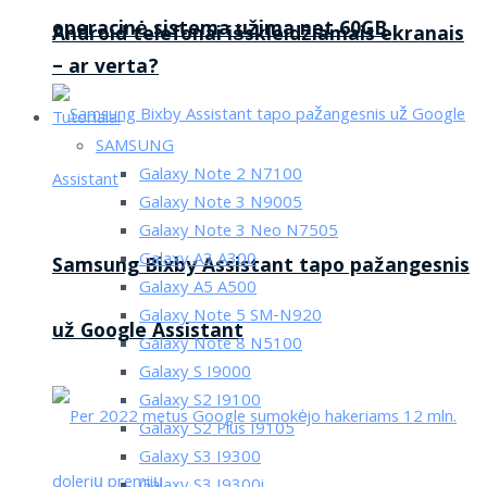
operacinė sistema užima net 60GB
Android telefonai išskleidžiamais ekranais
– ar verta?
Tutorialai
SAMSUNG
Galaxy Note 2 N7100
Galaxy Note 3 N9005
Galaxy Note 3 Neo N7505
Galaxy A3 A300
Samsung Bixby Assistant tapo pažangesnis
Galaxy A5 A500
Galaxy Note 5 SM-N920
už Google Assistant
Galaxy Note 8 N5100
Galaxy S I9000
Galaxy S2 I9100
Galaxy S2 Plus I9105
Galaxy S3 I9300
Galaxy S3 I9300i