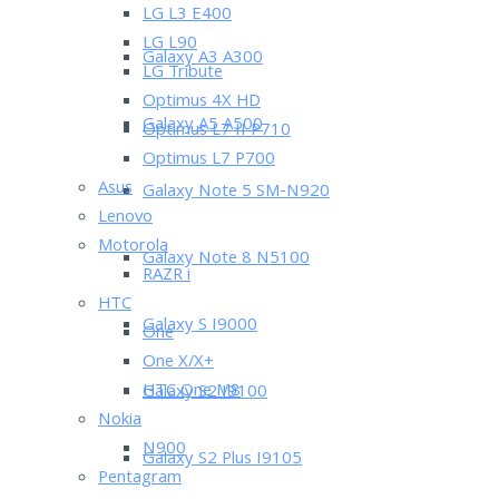
LG L3 E400
LG L90
Galaxy A3 A300
LG Tribute
Optimus 4X HD
Galaxy A5 A500
Optimus L7 II P710
Optimus L7 P700
Asus
Galaxy Note 5 SM-N920
Lenovo
Motorola
Galaxy Note 8 N5100
RAZR i
HTC
Galaxy S I9000
One
One X/X+
HTC One M8
Galaxy S2 I9100
Nokia
N900
Galaxy S2 Plus I9105
Pentagram