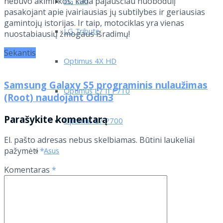
nebuvo akimirkos, kada pajausčiau nuobodulį
LG L90
pasakojant apie įvairiausias jų subtilybes ir geriausias
gamintojų istorijas. Ir taip, motociklas yra vienas
LG Tribute
nuostabiausių žmogaus išradimų!
Sekantis
Optimus 4X HD
Samsung Galaxy S5 programinis nulaužimas
Optimus L7 II P710
(Root) naudojant Odin3
Parašykite komentarą
Optimus L7 P700
El. pašto adresas nebus skelbiamas.
Būtini laukeliai
Asus
pažymėti
*
Komentaras
*
Lenovo
Motorola