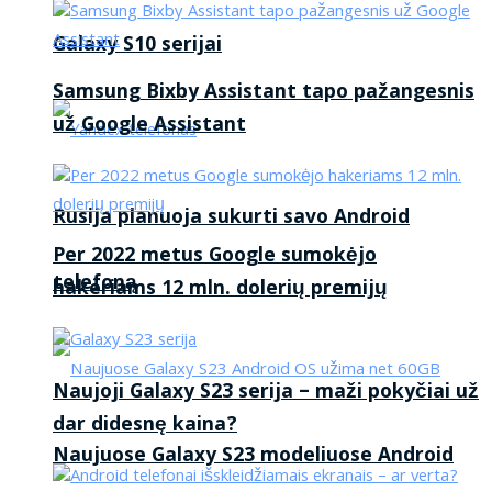
Galaxy S10 serijai
Samsung Bixby Assistant tapo pažangesnis
už Google Assistant
Rusija planuoja sukurti savo Android
Per 2022 metus Google sumokėjo
telefoną
hakeriams 12 mln. dolerių premijų
Naujoji Galaxy S23 serija – maži pokyčiai už
dar didesnę kaina?
Naujuose Galaxy S23 modeliuose Android