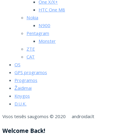
One X/X+
HTC One M8
Nokia
N900
Pentagram
Monster
ZTE
CAT
OS
GPS programos
Programos
Žaidimai
Knygos
D.U.K.
Visos teisės saugomos © 2020 androidai.lt
Welcome Back!