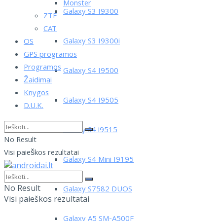
Monster
Galaxy S3 I9300
ZTE
CAT
Galaxy S3 I9300i
OS
GPS programos
Programos
Galaxy S4 I9500
Žaidimai
Knygos
Galaxy S4 I9505
D.U.K.
Galaxy S4 i9515
No Result
Visi paieškos rezultatai
Galaxy S4 Mini I9195
No Result
Galaxy S7582 DUOS
Visi paieškos rezultatai
Galaxy A5 SM-A500F