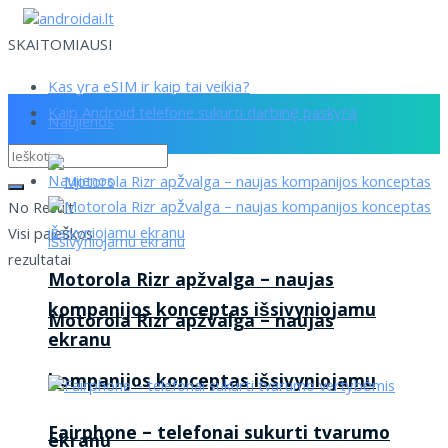
SKAITOMIAUSI
Kas yra eSIM ir kaip tai veikia?
Kaip Android telefone sukurti darbinę paskyrą
Naujienos
Naujienos
No Result
Visi paieškos
rezultatai
Motorola Rizr apžvalga – naujas
kompanijos konceptas išsivyniojamu
Motorola Rizr apžvalga – naujas
ekranu
kompanijos konceptas išsivyniojamu
Fairphone – telefonai sukurti tvarumo
ekranu