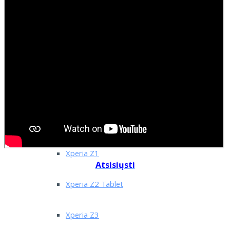
Xperia Arc/Arc S
Xperia E4/E4G
Xperia M2
Xperia S LT26i
Xperia X10i
Xperia Z1
Atsisiųsti
Xperia Z2 Tablet
Xperia Z3