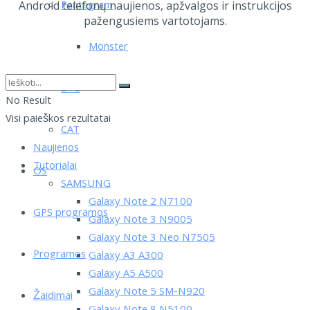
Pentagram
Android telefonų naujienos, apžvalgos ir instrukcijos
pažengusiems vartotojams.
Monster
ZTE
No Result
Visi paieškos rezultatai
CAT
Naujienos
Tutorialai
OS
SAMSUNG
Galaxy Note 2 N7100
GPS programos
Galaxy Note 3 N9005
Galaxy Note 3 Neo N7505
Programos
Galaxy A3 A300
Galaxy A5 A500
Galaxy Note 5 SM-N920
Žaidimai