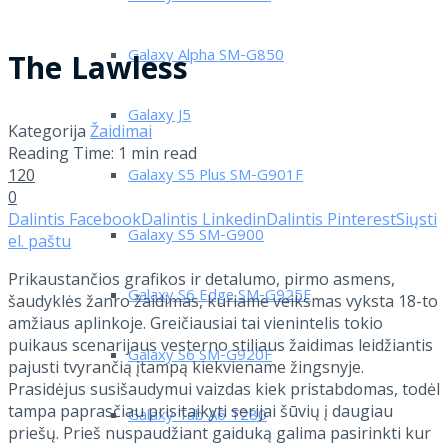
Galaxy Alpha SM-G850
The Lawless
Galaxy J5
Kategorija
Žaidimai
Reading Time: 1 min read
120
Galaxy S5 Plus SM-G901F
0
Dalintis Facebook
Dalintis Linkedin
Dalintis Pinterest
Siųsti
Galaxy S5 SM-G900
el. paštu
Prikaustančios grafikos ir detalumo, pirmo asmens,
Galaxy S6 Edge SM-G925F
šaudyklės žanro žaidimas, kuriame veiksmas vyksta 18-to
amžiaus aplinkoje. Greičiausiai tai vienintelis tokio
puikaus scenarijaus vesterno stiliaus žaidimas leidžiantis
Galaxy S6 SM-G920F
pajusti tvyrančią įtampą kiekviename žingsnyje.
Prasidėjus susišaudymui vaizdas kiek pristabdomas, todėl
tampa paprasčiau prisitaikyti serijai šūvių į daugiau
Galaxy Tab A6 T280
priešų. Prieš nuspaudžiant gaiduką galima pasirinkti kur