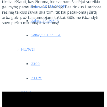
tiksliai iššauti, kas žinoma, kiekvienam žaidėjui suteikia
Galaxy A7 SM-A750FN
galimybę panaudoti savo fantaziją.
Pasirinkus Hardcore
rėžimą taiklūs šūviai skaitomi tik kai pataikoma į širdį
arba galvą, už tai sumuojami taškai. Siūlome išbandyti
Galaxy S8 G950F
savo piršto miklumą ir taiklumą!
Galaxy S8+ G955F
HUAWEI
G300
P9 Lite
SONY