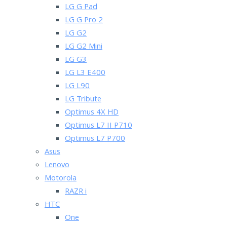
LG G Pad
LG G Pro 2
LG G2
LG G2 Mini
LG G3
LG L3 E400
LG L90
LG Tribute
Optimus 4X HD
Optimus L7 II P710
Optimus L7 P700
Asus
Lenovo
Motorola
RAZR i
HTC
One