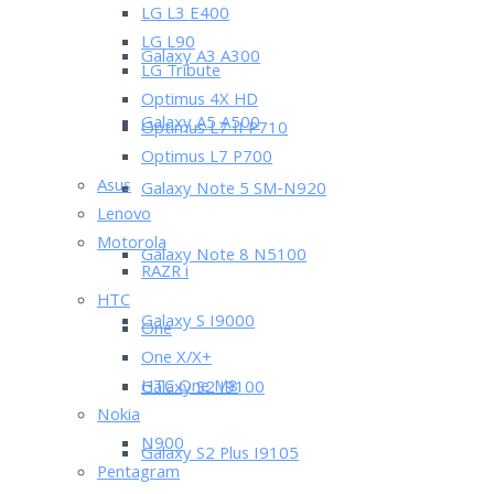
LG L3 E400
LG L90
Galaxy A3 A300
LG Tribute
Optimus 4X HD
Galaxy A5 A500
Optimus L7 II P710
Optimus L7 P700
Asus
Galaxy Note 5 SM-N920
Lenovo
Motorola
Galaxy Note 8 N5100
RAZR i
HTC
Galaxy S I9000
One
One X/X+
HTC One M8
Galaxy S2 I9100
Nokia
N900
Galaxy S2 Plus I9105
Pentagram