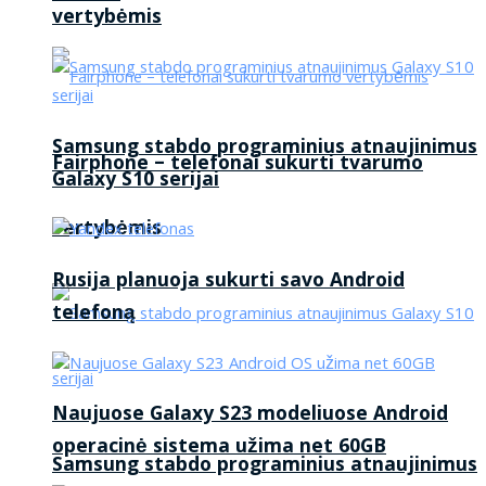
vertybėmis
Samsung stabdo programinius atnaujinimus
Fairphone – telefonai sukurti tvarumo
Galaxy S10 serijai
vertybėmis
Rusija planuoja sukurti savo Android
telefoną
Naujuose Galaxy S23 modeliuose Android
operacinė sistema užima net 60GB
Samsung stabdo programinius atnaujinimus