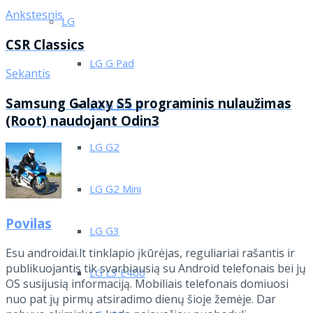
Ankstesnis
LG
CSR Classics
LG G Pad
Sekantis
Samsung Galaxy S5 programinis nulaužimas
LG G Pro 2
(Root) naudojant Odin3
LG G2
LG G2 Mini
Povilas
LG G3
Esu androidai.lt tinklapio įkūrėjas, reguliariai rašantis ir
publikuojantis tik svarbiausią su Android telefonais bei jų
LG L3 E400
OS susijusią informaciją. Mobiliais telefonais domiuosi
nuo pat jų pirmų atsiradimo dienų šioje žemėje. Dar