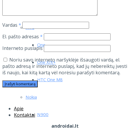
RAZR i
Vardas
*
HTC
El. pašto adresas
*
One
Interneto puslapis
Noriu savo interneto naršyklėje išsaugoti vardą, el.
One X/X+
pašto adresą ir interneto puslapį, kad jų nebereiktų įvesti
iš naujo, kai kitą kartą vėl norėsiu parašyti komentarą.
HTC One M8
Nokia
Apie
N900
Kontaktai
androidai.lt