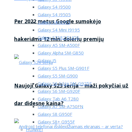
Galaxy S4 I9500
Galaxy S4 I9505
Per 2022 metus Google sumokėjo
Galaxy S4 i9515
Galaxy S4 Mini I9195
Galaxy S7582 DUOS
hakeriams 12 mln. dolerių premijų
Galaxy A5 SM-A500F
Galaxy Alpha SM-G850
Galaxy J5
Galaxy S5 Plus SM-G901F
Galaxy S5 SM-G900
Galaxy S6 Edge SM-G925F
Naujoji Galaxy S23 serija – maži pokyčiai už
Galaxy S6 SM-G920F
Galaxy Tab A6 T280
dar didesnę kaina?
Galaxy A7 SM-A750FN
Galaxy S8 G950F
Galaxy S8+ G955F
HUAWEI