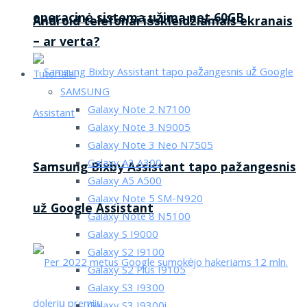
operacinė sistema užima net 60GB
Android telefonai išskleidžiamais ekranais
– ar verta?
Tutorialai
SAMSUNG
Galaxy Note 2 N7100
Galaxy Note 3 N9005
Galaxy Note 3 Neo N7505
Galaxy A3 A300
Samsung Bixby Assistant tapo pažangesnis
Galaxy A5 A500
Galaxy Note 5 SM-N920
už Google Assistant
Galaxy Note 8 N5100
Galaxy S I9000
Galaxy S2 I9100
Galaxy S2 Plus I9105
Galaxy S3 I9300
Galaxy S3 I9300i