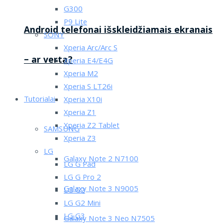
G300
P9 Lite
Android telefonai išskleidžiamais ekranais
SONY
Xperia Arc/Arc S
– ar verta?
Xperia E4/E4G
Xperia M2
Xperia S LT26i
Tutorialai
Xperia X10i
Xperia Z1
Xperia Z2 Tablet
SAMSUNG
Xperia Z3
LG
Galaxy Note 2 N7100
LG G Pad
LG G Pro 2
Galaxy Note 3 N9005
LG G2
LG G2 Mini
LG G3
Galaxy Note 3 Neo N7505