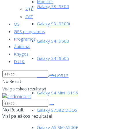
Monster
Galaxy S3 I9300
ZTE
CAT
Galaxy S3 I9300i
OS
GPS programos
Programos
Galaxy S4 I9500
Žaidimai
Knygos
Galaxy S4 I9505
D.U.K.
Galaxy S4 i9515
No Result
Visi paieškos rezultatai
Galaxy S4 Mini I9195
No Result
Galaxy S7582 DUOS
Visi paieškos rezultatai
Galaxy A5 SM-A500F