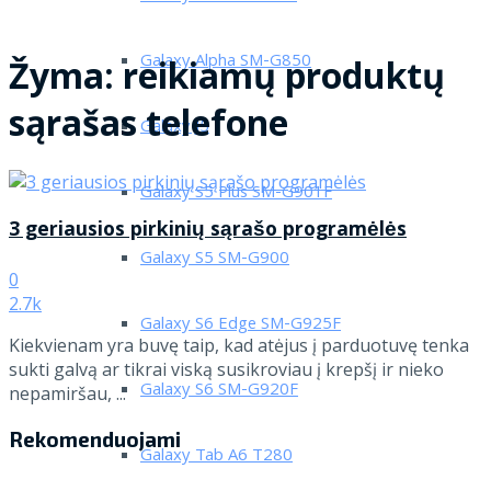
Galaxy Alpha SM-G850
Žyma:
reikiamų produktų
sąrašas telefone
Galaxy J5
Galaxy S5 Plus SM-G901F
3 geriausios pirkinių sąrašo programėlės
Galaxy S5 SM-G900
0
2.7k
Galaxy S6 Edge SM-G925F
Kiekvienam yra buvę taip, kad atėjus į parduotuvę tenka
sukti galvą ar tikrai viską susikroviau į krepšį ir nieko
Galaxy S6 SM-G920F
nepamiršau, ...
Rekomenduojami
Galaxy Tab A6 T280