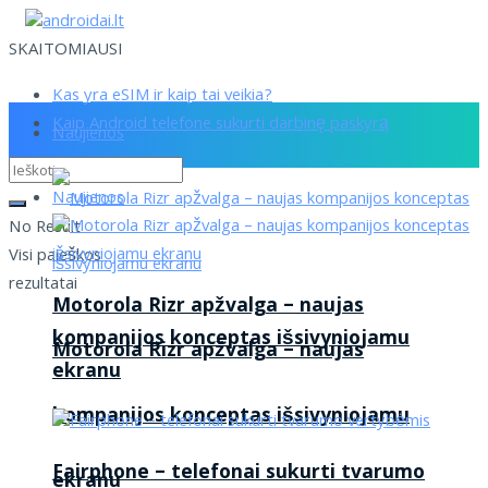
SKAITOMIAUSI
Kas yra eSIM ir kaip tai veikia?
Kaip Android telefone sukurti darbinę paskyrą
Naujienos
Naujienos
No Result
Visi paieškos
rezultatai
Motorola Rizr apžvalga – naujas
kompanijos konceptas išsivyniojamu
Motorola Rizr apžvalga – naujas
ekranu
kompanijos konceptas išsivyniojamu
Fairphone – telefonai sukurti tvarumo
ekranu