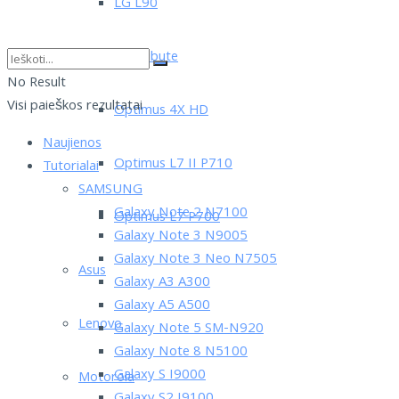
LG L90
LG Tribute
No Result
Visi paieškos rezultatai
Optimus 4X HD
Naujienos
Optimus L7 II P710
Tutorialai
SAMSUNG
Galaxy Note 2 N7100
Optimus L7 P700
Galaxy Note 3 N9005
Galaxy Note 3 Neo N7505
Asus
Galaxy A3 A300
Galaxy A5 A500
Lenovo
Galaxy Note 5 SM-N920
Galaxy Note 8 N5100
Galaxy S I9000
Motorola