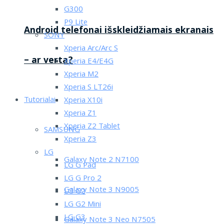
G300
P9 Lite
Android telefonai išskleidžiamais ekranais
SONY
Xperia Arc/Arc S
– ar verta?
Xperia E4/E4G
Xperia M2
Xperia S LT26i
Tutorialai
Xperia X10i
Xperia Z1
Xperia Z2 Tablet
SAMSUNG
Xperia Z3
LG
Galaxy Note 2 N7100
LG G Pad
LG G Pro 2
Galaxy Note 3 N9005
LG G2
LG G2 Mini
LG G3
Galaxy Note 3 Neo N7505