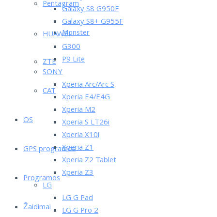
Pentagram
Galaxy S8 G950F
Galaxy S8+ G955F
Monster
HUAWEI
G300
P9 Lite
ZTE
SONY
Xperia Arc/Arc S
CAT
Xperia E4/E4G
Xperia M2
OS
Xperia S LT26i
Xperia X10i
Xperia Z1
GPS programos
Xperia Z2 Tablet
Xperia Z3
Programos
LG
LG G Pad
Žaidimai
LG G Pro 2