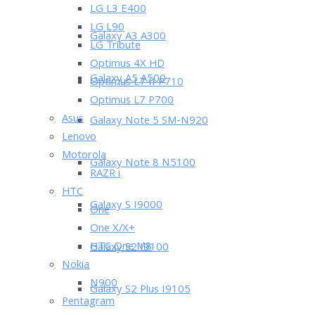
LG L3 E400
LG L90
Galaxy A3 A300
LG Tribute
Optimus 4X HD
Galaxy A5 A500
Optimus L7 II P710
Optimus L7 P700
Asus
Galaxy Note 5 SM-N920
Lenovo
Motorola
Galaxy Note 8 N5100
RAZR i
HTC
Galaxy S I9000
One
One X/X+
HTC One M8
Galaxy S2 I9100
Nokia
N900
Galaxy S2 Plus I9105
Pentagram