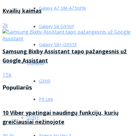
Galaxy A7 SM-A750FN
Kvailių kaimas
2k
Galaxy S8 G950F
Galaxy S8+ G955F
Samsung Bixby Assistant tapo pažangesnis už
Google Assistant
HUAWEI
1.5k
G300
Populiarūs
P9 Lite
10 Viber ypatingai naudingų funkcijų, kurių
SONY
greičiausiai nežinojote