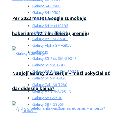
Galaxy S4 I9500
Galaxy S4 I9505
Per 2022 metus Google sumokėjo
Galaxy S4 i9515
Galaxy S4 Mini I9195
Galaxy S7582 DUOS
hakeriams 12 mln. dolerių premijų
Galaxy A5 SM-A500F
Galaxy Alpha SM-G850
Galaxy J5
Galaxy S5 Plus SM-G901F
Galaxy S5 SM-G900
Galaxy S6 Edge SM-G925F
Naujoji Galaxy S23 serija – maži pokyčiai už
Galaxy S6 SM-G920F
Galaxy Tab A6 T280
dar didesnę kaina?
Galaxy A7 SM-A750FN
Galaxy S8 G950F
Galaxy S8+ G955F
HUAWEI