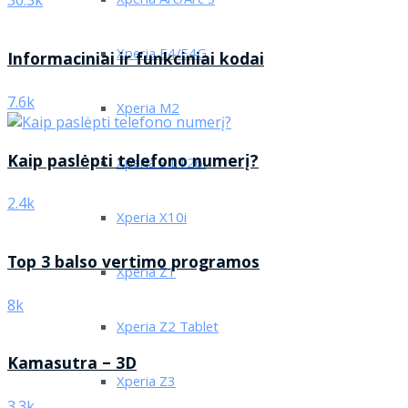
Xperia Arc/Arc S
30.3k
Xperia E4/E4G
Informaciniai ir funkciniai kodai
7.6k
Xperia M2
Kaip paslėpti telefono numerį?
Xperia S LT26i
2.4k
Xperia X10i
Top 3 balso vertimo programos
Xperia Z1
8k
Xperia Z2 Tablet
Kamasutra – 3D
Xperia Z3
3.3k