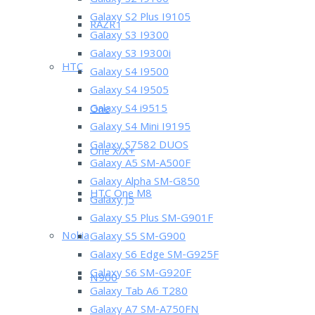
Galaxy S2 I9100
Galaxy S2 Plus I9105
RAZR i
Galaxy S3 I9300
Galaxy S3 I9300i
HTC
Galaxy S4 I9500
Galaxy S4 I9505
Galaxy S4 i9515
One
Galaxy S4 Mini I9195
Galaxy S7582 DUOS
One X/X+
Galaxy A5 SM-A500F
Galaxy Alpha SM-G850
HTC One M8
Galaxy J5
Galaxy S5 Plus SM-G901F
Nokia
Galaxy S5 SM-G900
Galaxy S6 Edge SM-G925F
Galaxy S6 SM-G920F
N900
Galaxy Tab A6 T280
Galaxy A7 SM-A750FN