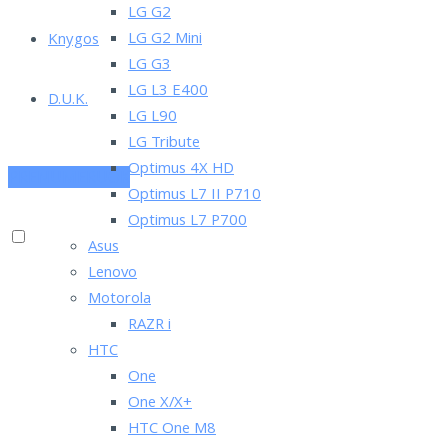
LG G2
LG G2 Mini
Knygos
LG G3
LG L3 E400
D.U.K.
LG L90
LG Tribute
Optimus 4X HD
PRENUMERUOK
Optimus L7 II P710
Optimus L7 P700
Asus
Lenovo
Motorola
RAZR i
HTC
One
One X/X+
HTC One M8