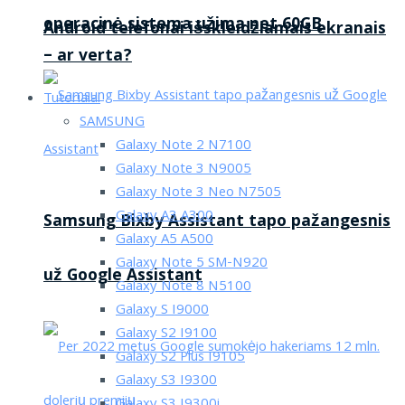
operacinė sistema užima net 60GB
Android telefonai išskleidžiamais ekranais
– ar verta?
Tutorialai
SAMSUNG
Galaxy Note 2 N7100
Galaxy Note 3 N9005
Galaxy Note 3 Neo N7505
Galaxy A3 A300
Samsung Bixby Assistant tapo pažangesnis
Galaxy A5 A500
Galaxy Note 5 SM-N920
už Google Assistant
Galaxy Note 8 N5100
Galaxy S I9000
Galaxy S2 I9100
Galaxy S2 Plus I9105
Galaxy S3 I9300
Galaxy S3 I9300i