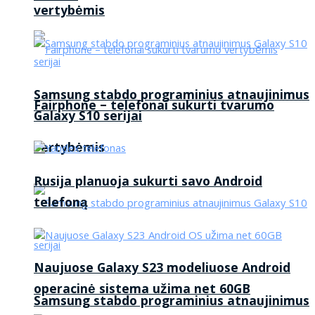
vertybėmis
Samsung stabdo programinius atnaujinimus
Fairphone – telefonai sukurti tvarumo
Galaxy S10 serijai
vertybėmis
Rusija planuoja sukurti savo Android
telefoną
Naujuose Galaxy S23 modeliuose Android
operacinė sistema užima net 60GB
Samsung stabdo programinius atnaujinimus