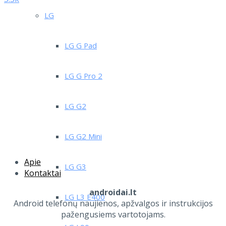
LG
LG G Pad
LG G Pro 2
LG G2
LG G2 Mini
Apie
LG G3
Kontaktai
androidai.lt
LG L3 E400
Android telefonų naujienos, apžvalgos ir instrukcijos
pažengusiems vartotojams.