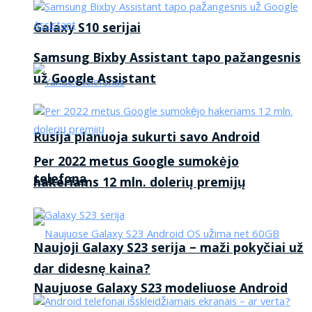
Galaxy S10 serijai
Samsung Bixby Assistant tapo pažangesnis
už Google Assistant
Rusija planuoja sukurti savo Android
Per 2022 metus Google sumokėjo
telefoną
hakeriams 12 mln. dolerių premijų
Naujoji Galaxy S23 serija – maži pokyčiai už
dar didesnę kaina?
Naujuose Galaxy S23 modeliuose Android