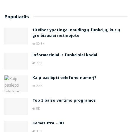
Populiarūs
10 Viber ypatingai naudingų funkcijų, kurių
greičiausiai nežinojote
30.3K
Informaciniai ir funkciniai kodai
7.6K
Kaip paslėpti telefono numerį?
2.4K
Top 3 balso vertimo programos
8K
Kamasutra – 3D
3.3K