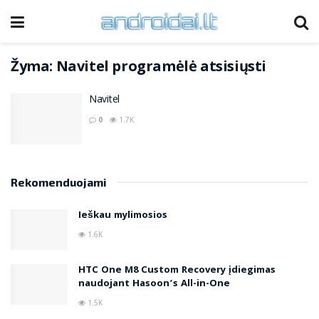
Žyma:
Navitel programėlė atsisiųsti
Navitel
0
1.7K
Rekomenduojami
Ieškau mylimosios
1.6K
HTC One M8 Custom Recovery įdiegimas
naudojant Hasoon’s All-in-One
1.5K