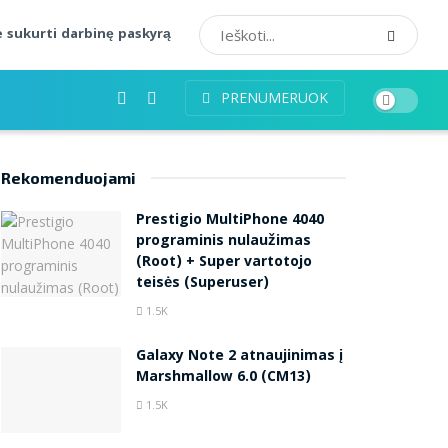
 sukurti darbinę paskyrą
PRENUMERUOK
Rekomenduojami
Prestigio MultiPhone 4040
programinis nulaužimas
(Root) + Super vartotojo
teisės (Superuser)
1.5K
Galaxy Note 2 atnaujinimas į
Marshmallow 6.0 (CM13)
1.5K