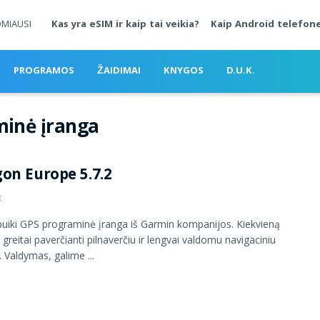
OMIAUSI
Kas yra eSIM ir kaip tai veikia?
Kaip Android telefone
PROGRAMOS
ŽAIDIMAI
KNYGOS
D.U.K.
inė įranga
on Europe 5.7.2
K
puiki GPS programinė įranga iš Garmin kompanijos. Kiekvieną
 greitai paverčianti pilnaverčiu ir lengvai valdomu navigaciniu
. Valdymas, galime ...