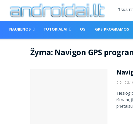
SKAIT
NAUJIENOS
TUTORIALAI
OS
GPS PROGRAMOS
Žyma:
Navigon GPS program
Navig
0
2.1
Tiesiog 
išmanųjį
prietaisu