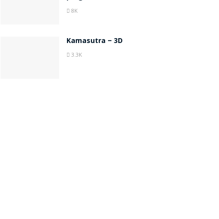
8K
Kamasutra – 3D
3.3K