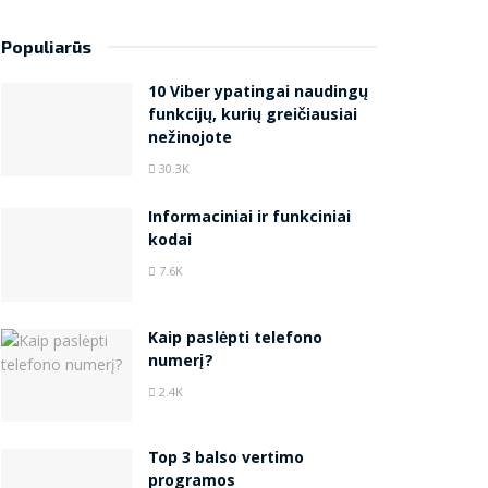
Populiarūs
10 Viber ypatingai naudingų
funkcijų, kurių greičiausiai
nežinojote
30.3K
Informaciniai ir funkciniai
kodai
7.6K
Kaip paslėpti telefono
numerį?
2.4K
Top 3 balso vertimo
programos