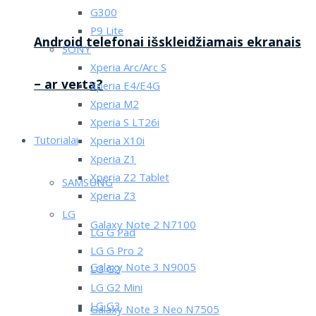
G300
P9 Lite
Android telefonai išskleidžiamais ekranais
SONY
Xperia Arc/Arc S
– ar verta?
Xperia E4/E4G
Xperia M2
Xperia S LT26i
Tutorialai
Xperia X10i
Xperia Z1
Xperia Z2 Tablet
SAMSUNG
Xperia Z3
LG
Galaxy Note 2 N7100
LG G Pad
LG G Pro 2
Galaxy Note 3 N9005
LG G2
LG G2 Mini
LG G3
Galaxy Note 3 Neo N7505