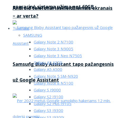
operacinė sistema užima net 60GB
Android telefonai išskleidžiamais ekranais
– ar verta?
Tutorialai
SAMSUNG
Galaxy Note 2 N7100
Galaxy Note 3 N9005
Galaxy Note 3 Neo N7505
Galaxy A3 A300
Samsung Bixby Assistant tapo pažangesnis
Galaxy A5 A500
Galaxy Note 5 SM-N920
už Google Assistant
Galaxy Note 8 N5100
Galaxy S I9000
Galaxy S2 I9100
Galaxy S2 Plus I9105
Galaxy S3 I9300
Galaxy S3 I9300i