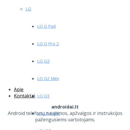
LG
LG G Pad
LG G Pro 2
LG G2
LG G2 Mini
Apie
Kontaktai
LG G3
androidai.lt
Android telefonų naujienos, apžvalgos ir instrukcijos
LG L3 E400
pažengusiems vartotojams.