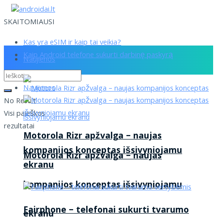
SKAITOMIAUSI
Kas yra eSIM ir kaip tai veikia?
Kaip Android telefone sukurti darbinę paskyrą
Naujienos
Naujienos
No Result
Visi paieškos
rezultatai
Motorola Rizr apžvalga – naujas
kompanijos konceptas išsivyniojamu
Motorola Rizr apžvalga – naujas
ekranu
kompanijos konceptas išsivyniojamu
Fairphone – telefonai sukurti tvarumo
ekranu