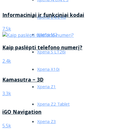
Xperia Arc/Arc S
Informaciniai ir funkciniai kodai
Xperia E4/E4G
7.5k
Xperia M2
Kaip paslėpti telefono numerį?
Xperia S LT26i
2.4k
Xperia X10i
Kamasutra – 3D
Xperia Z1
3.3k
Xperia Z2 Tablet
iGO Navigation
Xperia Z3
5.5k