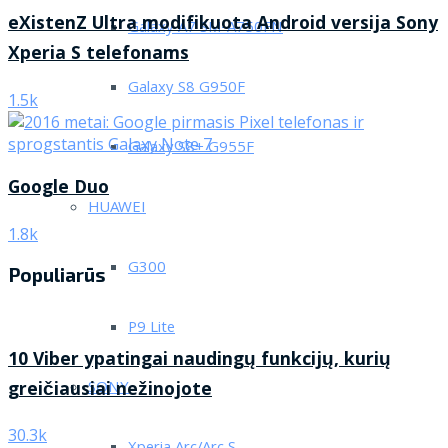
eXistenZ Ultra modifikuota Android versija Sony
Galaxy A7 SM-A750FN
Xperia S telefonams
Galaxy S8 G950F
1.5k
Galaxy S8+ G955F
Google Duo
HUAWEI
1.8k
G300
Populiarūs
P9 Lite
10 Viber ypatingai naudingų funkcijų, kurių
greičiausiai nežinojote
SONY
30.3k