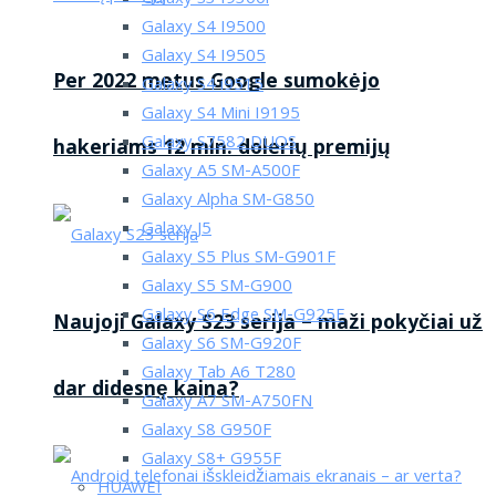
Galaxy S4 I9500
Galaxy S4 I9505
Per 2022 metus Google sumokėjo
Galaxy S4 i9515
Galaxy S4 Mini I9195
Galaxy S7582 DUOS
hakeriams 12 mln. dolerių premijų
Galaxy A5 SM-A500F
Galaxy Alpha SM-G850
Galaxy J5
Galaxy S5 Plus SM-G901F
Galaxy S5 SM-G900
Galaxy S6 Edge SM-G925F
Naujoji Galaxy S23 serija – maži pokyčiai už
Galaxy S6 SM-G920F
Galaxy Tab A6 T280
dar didesnę kaina?
Galaxy A7 SM-A750FN
Galaxy S8 G950F
Galaxy S8+ G955F
HUAWEI