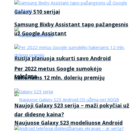
Galaxy S10 serijai
Samsung Bixby Assistant tapo pažangesnis
už Google Assistant
Rusija planuoja sukurti savo Android
Per 2022 metus Google sumokėjo
telefoną
hakeriams 12 mln. dolerių premijų
Naujoji Galaxy S23 serija – maži pokyčiai už
dar didesnę kaina?
Naujuose Galaxy S23 modeliuose Android