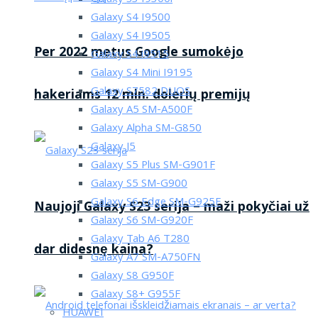
Galaxy S4 I9500
Galaxy S4 I9505
Per 2022 metus Google sumokėjo
Galaxy S4 i9515
Galaxy S4 Mini I9195
Galaxy S7582 DUOS
hakeriams 12 mln. dolerių premijų
Galaxy A5 SM-A500F
Galaxy Alpha SM-G850
Galaxy J5
Galaxy S5 Plus SM-G901F
Galaxy S5 SM-G900
Galaxy S6 Edge SM-G925F
Naujoji Galaxy S23 serija – maži pokyčiai už
Galaxy S6 SM-G920F
Galaxy Tab A6 T280
dar didesnę kaina?
Galaxy A7 SM-A750FN
Galaxy S8 G950F
Galaxy S8+ G955F
HUAWEI