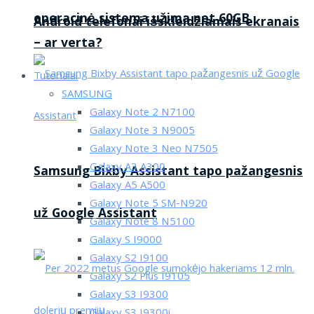
operacinė sistema užima net 60GB
Android telefonai išskleidžiamais ekranais
– ar verta?
Tutorialai
SAMSUNG
Galaxy Note 2 N7100
Galaxy Note 3 N9005
Galaxy Note 3 Neo N7505
Galaxy A3 A300
Samsung Bixby Assistant tapo pažangesnis
Galaxy A5 A500
Galaxy Note 5 SM-N920
už Google Assistant
Galaxy Note 8 N5100
Galaxy S I9000
Galaxy S2 I9100
Galaxy S2 Plus I9105
Galaxy S3 I9300
Galaxy S3 I9300i