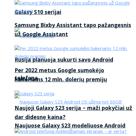
Galaxy S10 serijai
Samsung Bixby Assistant tapo pažangesnis
už Google Assistant
Rusija planuoja sukurti savo Android
Per 2022 metus Google sumokėjo
telefoną
hakeriams 12 mln. dolerių premijų
Naujoji Galaxy S23 serija – maži pokyčiai už
dar didesnę kaina?
Naujuose Galaxy S23 modeliuose Android