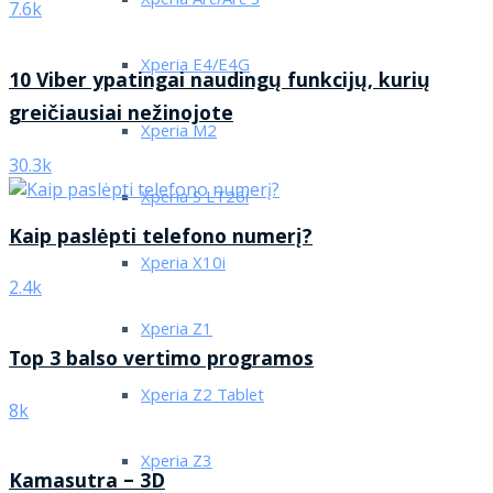
Xperia Arc/Arc S
7.6k
Xperia E4/E4G
10 Viber ypatingai naudingų funkcijų, kurių
greičiausiai nežinojote
Xperia M2
30.3k
Xperia S LT26i
Kaip paslėpti telefono numerį?
Xperia X10i
2.4k
Xperia Z1
Top 3 balso vertimo programos
Xperia Z2 Tablet
8k
Xperia Z3
Kamasutra – 3D