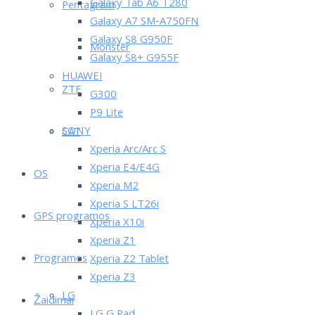
Galaxy Tab A6 T280
Pentagram
Galaxy A7 SM-A750FN
Galaxy S8 G950F
Monster
Galaxy S8+ G955F
HUAWEI
ZTE
G300
P9 Lite
SONY
CAT
Xperia Arc/Arc S
Xperia E4/E4G
OS
Xperia M2
Xperia S LT26i
GPS programos
Xperia X10i
Xperia Z1
Programos
Xperia Z2 Tablet
Xperia Z3
LG
Žaidimai