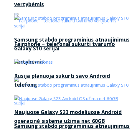
vertybėmis
Samsung stabdo programinius atnaujinimus
Fairphone – telefonai sukurti tvarumo
Galaxy S10 serijai
vertybėmis
Rusija planuoja sukurti savo Android
telefoną
Naujuose Galaxy S23 modeliuose Android
operacinė sistema užima net 60GB
Samsung stabdo programinius atnaujinimus