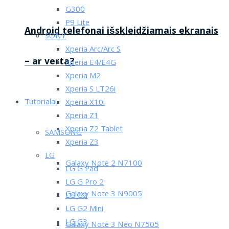
G300
P9 Lite
Android telefonai išskleidžiamais ekranais
SONY
Xperia Arc/Arc S
– ar verta?
Xperia E4/E4G
Xperia M2
Xperia S LT26i
Tutorialai
Xperia X10i
Xperia Z1
Xperia Z2 Tablet
SAMSUNG
Xperia Z3
LG
Galaxy Note 2 N7100
LG G Pad
LG G Pro 2
Galaxy Note 3 N9005
LG G2
LG G2 Mini
LG G3
Galaxy Note 3 Neo N7505