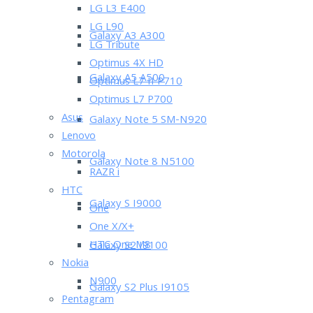
LG L3 E400
LG L90
Galaxy A3 A300
LG Tribute
Optimus 4X HD
Galaxy A5 A500
Optimus L7 II P710
Optimus L7 P700
Asus
Galaxy Note 5 SM-N920
Lenovo
Motorola
Galaxy Note 8 N5100
RAZR i
HTC
Galaxy S I9000
One
One X/X+
HTC One M8
Galaxy S2 I9100
Nokia
N900
Galaxy S2 Plus I9105
Pentagram