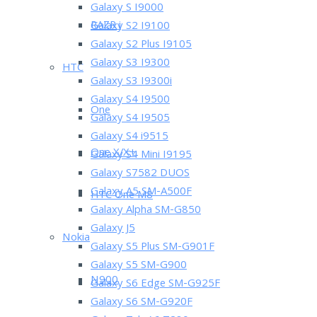
Galaxy S I9000
RAZR i
Galaxy S2 I9100
Galaxy S2 Plus I9105
Galaxy S3 I9300
HTC
Galaxy S3 I9300i
Galaxy S4 I9500
One
Galaxy S4 I9505
Galaxy S4 i9515
One X/X+
Galaxy S4 Mini I9195
Galaxy S7582 DUOS
Galaxy A5 SM-A500F
HTC One M8
Galaxy Alpha SM-G850
Galaxy J5
Nokia
Galaxy S5 Plus SM-G901F
Galaxy S5 SM-G900
N900
Galaxy S6 Edge SM-G925F
Galaxy S6 SM-G920F