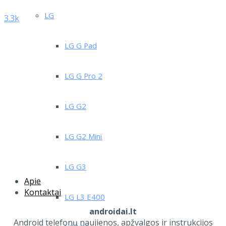
LG
3.3k
LG G Pad
LG G Pro 2
LG G2
LG G2 Mini
LG G3
Apie
Kontaktai
LG L3 E400
androidai.lt
Android telefonų naujienos, apžvalgos ir instrukcijos