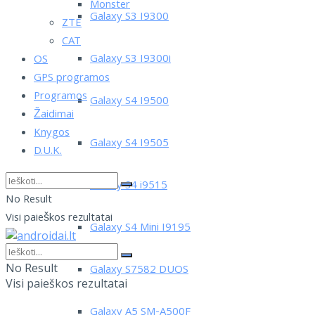
Monster
Galaxy S3 I9300
ZTE
CAT
Galaxy S3 I9300i
OS
GPS programos
Programos
Galaxy S4 I9500
Žaidimai
Knygos
Galaxy S4 I9505
D.U.K.
Galaxy S4 i9515
No Result
Visi paieškos rezultatai
Galaxy S4 Mini I9195
No Result
Galaxy S7582 DUOS
Visi paieškos rezultatai
Galaxy A5 SM-A500F