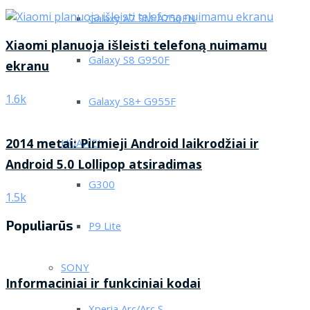
Galaxy A7 SM-A750FN
Xiaomi planuoja išleisti telefoną nuimamu
Galaxy S8 G950F
ekranu
1.6k
Galaxy S8+ G955F
2014 metai: Pirmieji Android laikrodžiai ir
HUAWEI
Android 5.0 Lollipop atsiradimas
G300
1.5k
Populiarūs
P9 Lite
SONY
Informaciniai ir funkciniai kodai