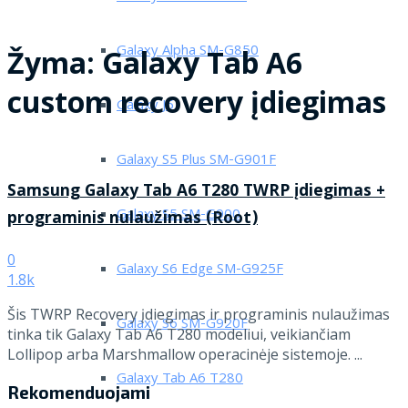
Galaxy Alpha SM-G850
Žyma:
Galaxy Tab A6
custom recovery įdiegimas
Galaxy J5
Galaxy S5 Plus SM-G901F
Samsung Galaxy Tab A6 T280 TWRP įdiegimas +
Galaxy S5 SM-G900
programinis nulaužimas (Root)
0
Galaxy S6 Edge SM-G925F
1.8k
Šis TWRP Recovery įdiegimas ir programinis nulaužimas
Galaxy S6 SM-G920F
tinka tik Galaxy Tab A6 T280 modeliui, veikiančiam
Lollipop arba Marshmallow operacinėje sistemoje. ...
Galaxy Tab A6 T280
Rekomenduojami