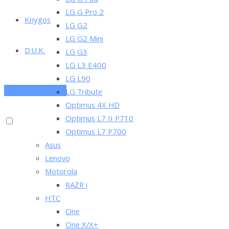
LG G Pad
LG G Pro 2
Knygos
LG G2
LG G2 Mini
D.U.K.
LG G3
LG L3 E400
LG L90
PRENUMERUOK
LG Tribute
Optimus 4X HD
Optimus L7 II P710
Optimus L7 P700
Asus
Lenovo
Motorola
RAZR i
HTC
One
One X/X+