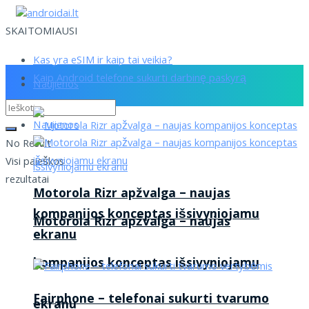
SKAITOMIAUSI
Kas yra eSIM ir kaip tai veikia?
Kaip Android telefone sukurti darbinę paskyrą
Naujienos
Naujienos
No Result
Visi paieškos
rezultatai
Motorola Rizr apžvalga – naujas
kompanijos konceptas išsivyniojamu
Motorola Rizr apžvalga – naujas
ekranu
kompanijos konceptas išsivyniojamu
Fairphone – telefonai sukurti tvarumo
ekranu