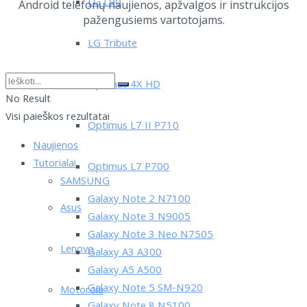
LG L90
Android telefonų naujienos, apžvalgos ir instrukcijos
pažengusiems vartotojams.
LG Tribute
Optimus 4X HD
No Result
Visi paieškos rezultatai
Optimus L7 II P710
Naujienos
Tutorialai
Optimus L7 P700
SAMSUNG
Galaxy Note 2 N7100
Asus
Galaxy Note 3 N9005
Galaxy Note 3 Neo N7505
Lenovo
Galaxy A3 A300
Galaxy A5 A500
Galaxy Note 5 SM-N920
Motorola