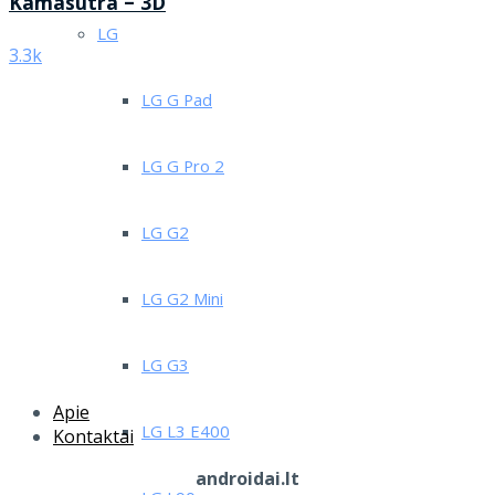
Kamasutra – 3D
LG
3.3k
LG G Pad
LG G Pro 2
LG G2
LG G2 Mini
LG G3
Apie
LG L3 E400
Kontaktai
androidai.lt