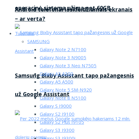
operacinė sistema užima net 60GB
Android telefonai išskleidžiamais ekranais
– ar verta?
Tutorialai
SAMSUNG
Galaxy Note 2 N7100
Galaxy Note 3 N9005
Galaxy Note 3 Neo N7505
Galaxy A3 A300
Samsung Bixby Assistant tapo pažangesnis
Galaxy A5 A500
Galaxy Note 5 SM-N920
už Google Assistant
Galaxy Note 8 N5100
Galaxy S I9000
Galaxy S2 I9100
Galaxy S2 Plus I9105
Galaxy S3 I9300
Galaxy S3 I9300i