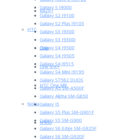
Galaxy Note 8 N5100
Galaxy S I9000
RAZR i
Galaxy S2 I9100
Galaxy S2 Plus I9105
HTC
Galaxy S3 I9300
Galaxy S3 I9300i
Galaxy S4 I9500
One
Galaxy S4 I9505
Galaxy S4 i9515
One X/X+
Galaxy S4 Mini I9195
Galaxy S7582 DUOS
HTC One M8
Galaxy A5 SM-A500F
Galaxy Alpha SM-G850
Nokia
Galaxy J5
Galaxy S5 Plus SM-G901F
Galaxy S5 SM-G900
N900
Galaxy S6 Edge SM-G925F
Galaxy S6 SM-G920F