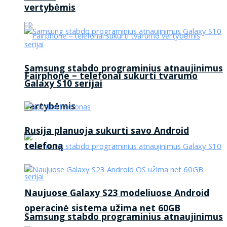
vertybėmis
Samsung stabdo programinius atnaujinimus
Fairphone – telefonai sukurti tvarumo
Galaxy S10 serijai
vertybėmis
Rusija planuoja sukurti savo Android
telefoną
Naujuose Galaxy S23 modeliuose Android
operacinė sistema užima net 60GB
Samsung stabdo programinius atnaujinimus