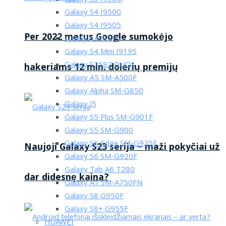
Galaxy S4 I9500
Galaxy S4 I9505
Per 2022 metus Google sumokėjo
Galaxy S4 i9515
Galaxy S4 Mini I9195
Galaxy S7582 DUOS
hakeriams 12 mln. dolerių premijų
Galaxy A5 SM-A500F
Galaxy Alpha SM-G850
Galaxy J5
Galaxy S5 Plus SM-G901F
Galaxy S5 SM-G900
Galaxy S6 Edge SM-G925F
Naujoji Galaxy S23 serija – maži pokyčiai už
Galaxy S6 SM-G920F
Galaxy Tab A6 T280
dar didesnę kaina?
Galaxy A7 SM-A750FN
Galaxy S8 G950F
Galaxy S8+ G955F
HUAWEI