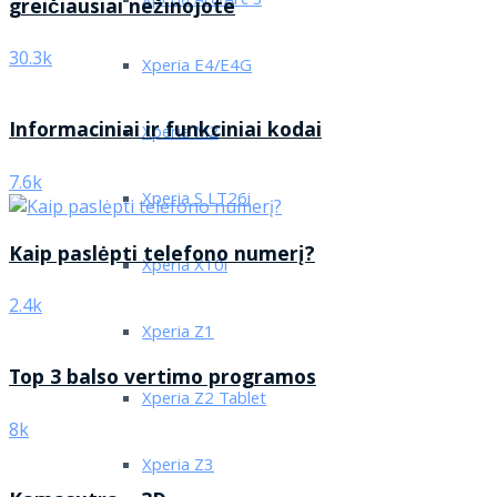
Xperia Arc/Arc S
greičiausiai nežinojote
30.3k
Xperia E4/E4G
Informaciniai ir funkciniai kodai
Xperia M2
7.6k
Xperia S LT26i
Kaip paslėpti telefono numerį?
Xperia X10i
2.4k
Xperia Z1
Top 3 balso vertimo programos
Xperia Z2 Tablet
8k
Xperia Z3