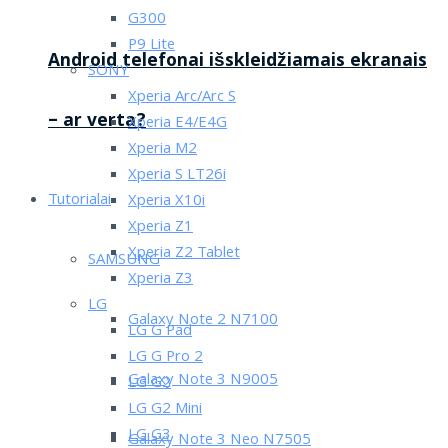
G300
P9 Lite
Android telefonai išskleidžiamais ekranais
SONY
Xperia Arc/Arc S
– ar verta?
Xperia E4/E4G
Xperia M2
Xperia S LT26i
Tutorialai
Xperia X10i
Xperia Z1
Xperia Z2 Tablet
SAMSUNG
Xperia Z3
LG
Galaxy Note 2 N7100
LG G Pad
LG G Pro 2
Galaxy Note 3 N9005
LG G2
LG G2 Mini
LG G3
Galaxy Note 3 Neo N7505