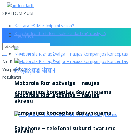
SKAITOMIAUSI
Kas yra eSIM ir kaip tai veikia?
Kaip Android telefone sukurti darbinę paskyrą
Naujienos
Naujienos
No Result
Visi paieškos
rezultatai
Motorola Rizr apžvalga – naujas
kompanijos konceptas išsivyniojamu
Motorola Rizr apžvalga – naujas
ekranu
kompanijos konceptas išsivyniojamu
Fairphone – telefonai sukurti tvarumo
ekranu