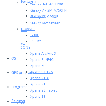
Pentagram
Galaxy Tab A6 T280
Galaxy A7 SM-A750FN
Monster
Galaxy S8 G950F
Galaxy S8+ G955F
HUAWEI
ZTE
G300
P9 Lite
CAT
SONY
Xperia Arc/Arc S
OS
Xperia E4/E4G
Xperia M2
Xperia S LT26i
GPS programos
Xperia X10i
Xperia Z1
Programos
Xperia Z2 Tablet
Xperia Z3
Žaidimai
LG