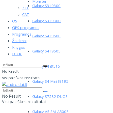
Monster
Galaxy S3 I9300
ZTE
CAT
Galaxy S3 I9300i
OS
GPS programos
Programos
Galaxy S4 I9500
Žaidimai
Knygos
Galaxy S4 I9505
D.U.K.
Galaxy S4 i9515
No Result
Visi paieškos rezultatai
Galaxy S4 Mini I9195
No Result
Galaxy S7582 DUOS
Visi paieškos rezultatai
Galaxy A5 SM-A500F