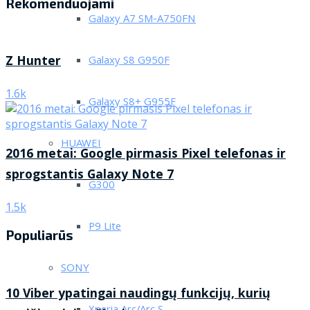
Rekomenduojami
Galaxy A7 SM-A750FN
Z Hunter
Galaxy S8 G950F
1.6k
Galaxy S8+ G955F
HUAWEI
2016 metai: Google pirmasis Pixel telefonas ir
sprogstantis Galaxy Note 7
G300
1.5k
P9 Lite
Populiarūs
SONY
10 Viber ypatingai naudingų funkcijų, kurių