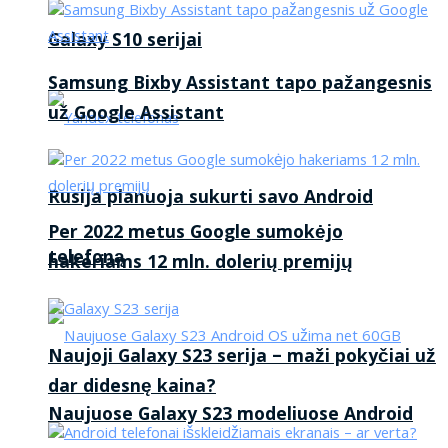
Galaxy S10 serijai
Samsung Bixby Assistant tapo pažangesnis
už Google Assistant
Rusija planuoja sukurti savo Android
Per 2022 metus Google sumokėjo
telefoną
hakeriams 12 mln. dolerių premijų
Naujoji Galaxy S23 serija – maži pokyčiai už
dar didesnę kaina?
Naujuose Galaxy S23 modeliuose Android