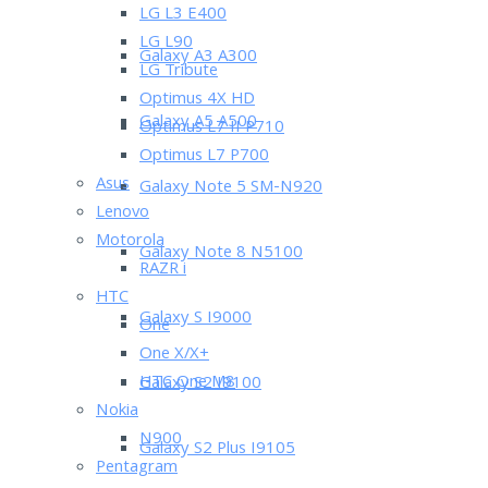
LG L3 E400
LG L90
Galaxy A3 A300
LG Tribute
Optimus 4X HD
Galaxy A5 A500
Optimus L7 II P710
Optimus L7 P700
Asus
Galaxy Note 5 SM-N920
Lenovo
Motorola
Galaxy Note 8 N5100
RAZR i
HTC
Galaxy S I9000
One
One X/X+
HTC One M8
Galaxy S2 I9100
Nokia
N900
Galaxy S2 Plus I9105
Pentagram