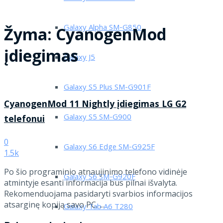
Galaxy Alpha SM-G850
Žyma:
CyanogenMod
įdiegimas
Galaxy J5
Galaxy S5 Plus SM-G901F
CyanogenMod 11 Nightly įdiegimas LG G2
Galaxy S5 SM-G900
telefonui
0
Galaxy S6 Edge SM-G925F
1.5k
Po šio programinio atnaujinimo telefono vidinėje
Galaxy S6 SM-G920F
atmintyje esanti informacija bus pilnai išvalyta.
Rekomenduojama pasidaryti svarbios informacijos
atsarginę kopiją savo PC. ...
Galaxy Tab A6 T280