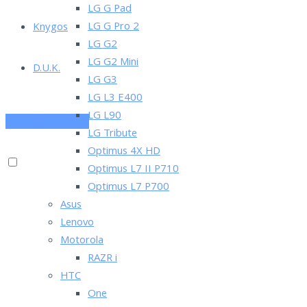
LG G Pad
LG G Pro 2
Knygos
LG G2
LG G2 Mini
D.U.K.
LG G3
LG L3 E400
LG L90
PRENUMERUOK
LG Tribute
Optimus 4X HD
Optimus L7 II P710
Optimus L7 P700
Asus
Lenovo
Motorola
RAZR i
HTC
One