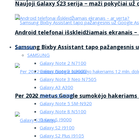
Naujoji Galaxy S23 serija – maži pokyčiai už
Android telefonai išskleidžiamais ekranais –
Samsung Bixby Assistant tapo pažangesnis u
Tutorialai
SAMSUNG
Galaxy Note 2 N7100
Galaxy Note 3 N9005
Galaxy Note 3 Neo N7505
Galaxy A3 A300
Per 2022 metus Google sumokėjo hakeriams 1
Galaxy A5 A500
Galaxy Note 5 SM-N920
Galaxy Note 8 N5100
Galaxy S I9000
Galaxy S2 I9100
Galaxy S2 Plus I9105