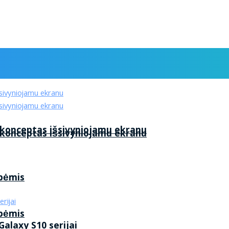
 konceptas išsivyniojamu ekranu
 konceptas išsivyniojamu ekranu
ybėmis
ybėmis
alaxy S10 serijai