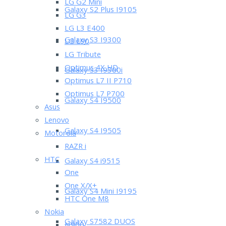
LG G2 Mini
Galaxy S2 Plus I9105
LG G3
LG L3 E400
Galaxy S3 I9300
LG L90
LG Tribute
Optimus 4X HD
Galaxy S3 I9300i
Optimus L7 II P710
Optimus L7 P700
Galaxy S4 I9500
Asus
Lenovo
Galaxy S4 I9505
Motorola
RAZR i
HTC
Galaxy S4 i9515
One
One X/X+
Galaxy S4 Mini I9195
HTC One M8
Nokia
Galaxy S7582 DUOS
N900