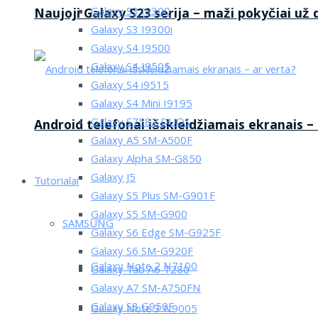
Galaxy S3 I9300
Naujoji Galaxy S23 serija – maži pokyčiai už
Galaxy S3 I9300i
Galaxy S4 I9500
Galaxy S4 I9505
Galaxy S4 i9515
Galaxy S4 Mini I9195
Galaxy S7582 DUOS
Android telefonai išskleidžiamais ekranais –
Galaxy A5 SM-A500F
Galaxy Alpha SM-G850
Galaxy J5
Tutorialai
Galaxy S5 Plus SM-G901F
Galaxy S5 SM-G900
SAMSUNG
Galaxy S6 Edge SM-G925F
Galaxy S6 SM-G920F
Galaxy Note 2 N7100
Galaxy Tab A6 T280
Galaxy A7 SM-A750FN
Galaxy S8 G950F
Galaxy Note 3 N9005