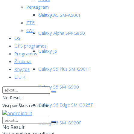
Pentagram
Monster
Galaxy A5 SM-A500F
ZTE
CAT
Galaxy Alpha SM-G850
OS
GPS programos
Galaxy J5
Programos
Žaidimai
Galaxy S5 Plus SM-G901F
Knygos
D.U.K.
Galaxy S5 SM-G900
No Result
Galaxy S6 Edge SM-G925F
Visi paieškos rezultatai
Galaxy S6 SM-G920F
No Result
Visi paieškos rezultatai