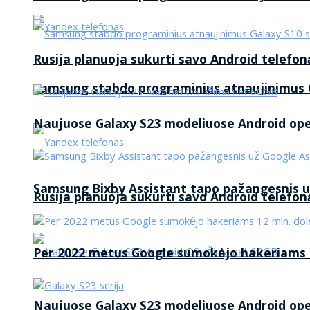
Rusija planuoja sukurti savo Android telefon
Samsung stabdo programinius atnaujinimus G
Naujuose Galaxy S23 modeliuose Android op
Samsung Bixby Assistant tapo pažangesnis u
Rusija planuoja sukurti savo Android telefon
Per 2022 metus Google sumokėjo hakeriams 1
Naujuose Galaxy S23 modeliuose Android op