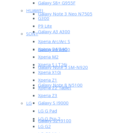
Galaxy S8+ G955F
HUAWEI
Galaxy Note 3 Neo N7505
G300
P9 Lite
Galaxy A3 A300
SONY
Xperia Arc/Arc S
Xperia E4/E4G
Galaxy A5 A500
Xperia M2
Xperia S LT26i
Galaxy Note 5 SM-N920
Xperia X10i
Xperia Z1
Galaxy Note 8 N5100
Xperia Z2 Tablet
Xperia Z3
Galaxy S I9000
LG
LG G Pad
LG G Pro 2
Galaxy S2 I9100
LG G2