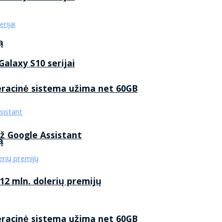
ą
alaxy S10 serijai
eracinė sistema užima net 60GB
ž Google Assistant
ą
2 mln. dolerių premijų
eracinė sistema užima net 60GB