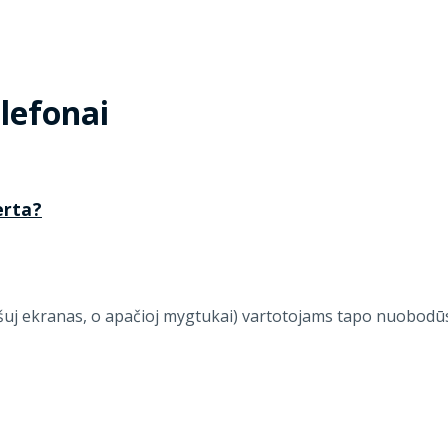
lefonai
erta?
iršuj ekranas, o apačioj mygtukai) vartotojams tapo nuobodūs?