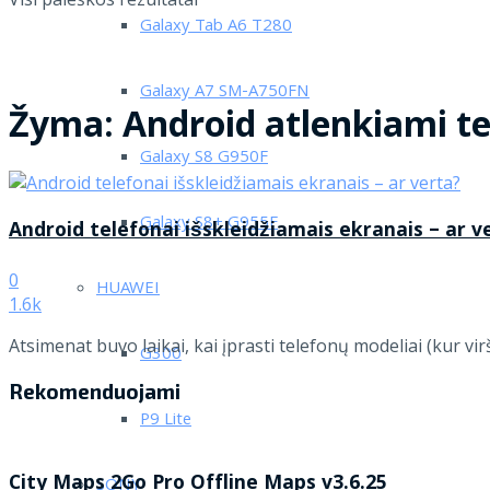
Galaxy Tab A6 T280
Galaxy A7 SM-A750FN
Žyma:
Android atlenkiami te
Galaxy S8 G950F
Galaxy S8+ G955F
Android telefonai išskleidžiamais ekranais – ar v
0
HUAWEI
1.6k
Atsimenat buvo laikai, kai įprasti telefonų modeliai (kur v
G300
Rekomenduojami
P9 Lite
City Maps 2Go Pro Offline Maps v3.6.25
SONY