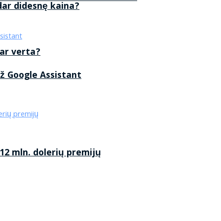
 dar didesnę kaina?
 ar verta?
ž Google Assistant
2 mln. dolerių premijų