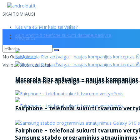
SKAITOMIAUSI
Kas yra eSIM ir kaip tai veikia?
Kaip Android telefone sukurti darbinę paskyrą
Naujienos
Naujienos
No Result
Visi paieškos rezultatai
Motorola Rizr apžvalga – naujas kompanijos
Motorola Rizr apžvalga – naujas kompanijos
Fairphone – telefonai sukurti tvarumo vert
Fairphone – telefonai sukurti tvarumo vert
Samsung stabdo programinius atnaujinimus G