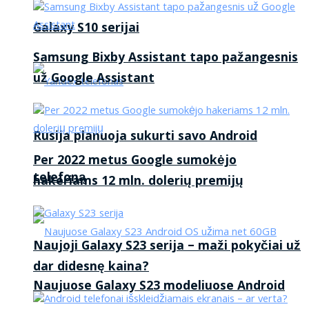
Galaxy S10 serijai
Samsung Bixby Assistant tapo pažangesnis
už Google Assistant
Rusija planuoja sukurti savo Android
Per 2022 metus Google sumokėjo
telefoną
hakeriams 12 mln. dolerių premijų
Naujoji Galaxy S23 serija – maži pokyčiai už
dar didesnę kaina?
Naujuose Galaxy S23 modeliuose Android