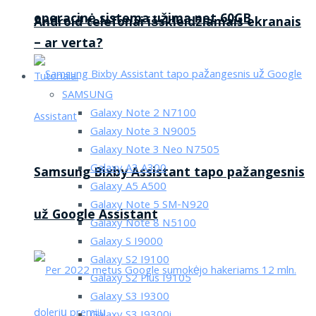
operacinė sistema užima net 60GB
Android telefonai išskleidžiamais ekranais
– ar verta?
Tutorialai
SAMSUNG
Galaxy Note 2 N7100
Galaxy Note 3 N9005
Galaxy Note 3 Neo N7505
Galaxy A3 A300
Samsung Bixby Assistant tapo pažangesnis
Galaxy A5 A500
Galaxy Note 5 SM-N920
už Google Assistant
Galaxy Note 8 N5100
Galaxy S I9000
Galaxy S2 I9100
Galaxy S2 Plus I9105
Galaxy S3 I9300
Galaxy S3 I9300i