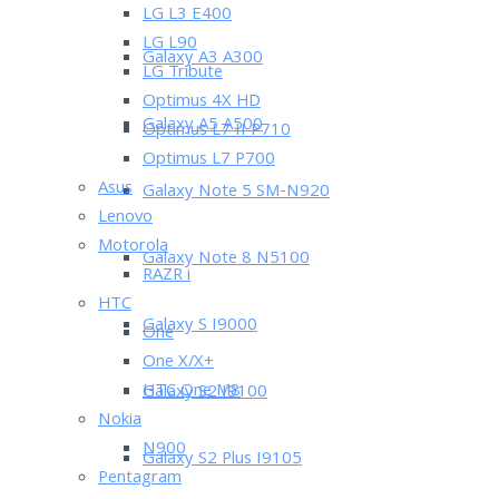
LG L3 E400
LG L90
Galaxy A3 A300
LG Tribute
Optimus 4X HD
Galaxy A5 A500
Optimus L7 II P710
Optimus L7 P700
Asus
Galaxy Note 5 SM-N920
Lenovo
Motorola
Galaxy Note 8 N5100
RAZR i
HTC
Galaxy S I9000
One
One X/X+
HTC One M8
Galaxy S2 I9100
Nokia
N900
Galaxy S2 Plus I9105
Pentagram