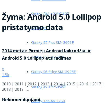
Galaxy Alpha SM-G850
Žyma:
Android 5.0 Lollipop
pristatymo data
Galaxy J5
Galaxy S5 Plus SM-G901F
2014 metai: Pirmieji Android laikrodžiai ir
Galaxy S5 SM-G900
Android 5.0 Lollipop atsiradimas
0
Galaxy S6 Edge SM-G925F
1.5k
2010 | 2011 | 2012 | 2013 | 2014 | 2015 | 2016 | 2017 |
Galaxy S6 SM-G920F
2018 | 2019 ...
Rekomenduojami
Galaxy Tab A6 T280