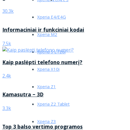
Xperia Arc/Arc S
30.3k
Xperia E4/E4G
Informaciniai ir funkciniai kodai
Xperia M2
7.5k
Xperia S LT26i
Kaip paslėpti telefono numerį?
Xperia X10i
2.4k
Xperia Z1
Kamasutra – 3D
Xperia Z2 Tablet
3.3k
Xperia Z3
Top 3 balso vertimo programos