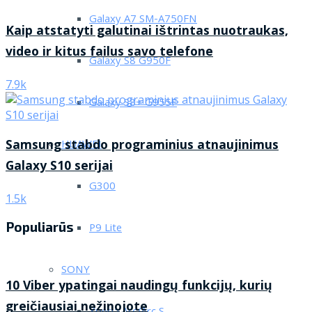
Galaxy A7 SM-A750FN
Kaip atstatyti galutinai ištrintas nuotraukas,
video ir kitus failus savo telefone
Galaxy S8 G950F
7.9k
Galaxy S8+ G955F
Samsung stabdo programinius atnaujinimus
HUAWEI
Galaxy S10 serijai
G300
1.5k
Populiarūs
P9 Lite
SONY
10 Viber ypatingai naudingų funkcijų, kurių
greičiausiai nežinojote