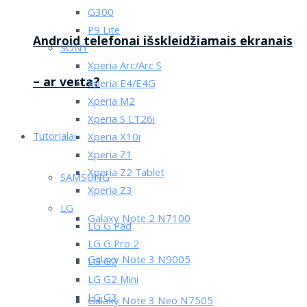
G300
P9 Lite
Android telefonai išskleidžiamais ekranais
SONY
Xperia Arc/Arc S
– ar verta?
Xperia E4/E4G
Xperia M2
Xperia S LT26i
Tutorialai
Xperia X10i
Xperia Z1
Xperia Z2 Tablet
SAMSUNG
Xperia Z3
LG
Galaxy Note 2 N7100
LG G Pad
LG G Pro 2
Galaxy Note 3 N9005
LG G2
LG G2 Mini
LG G3
Galaxy Note 3 Neo N7505