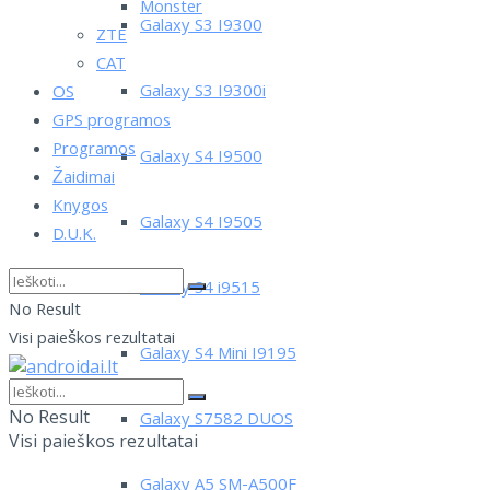
Monster
Galaxy S3 I9300
ZTE
CAT
Galaxy S3 I9300i
OS
GPS programos
Programos
Galaxy S4 I9500
Žaidimai
Knygos
Galaxy S4 I9505
D.U.K.
Galaxy S4 i9515
No Result
Visi paieškos rezultatai
Galaxy S4 Mini I9195
No Result
Galaxy S7582 DUOS
Visi paieškos rezultatai
Galaxy A5 SM-A500F