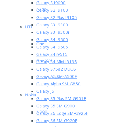
Galaxy S I9000
RAZR i
Galaxy S2 I9100
Galaxy S2 Plus I9105
Galaxy S3 I9300
HTC
Galaxy S3 I9300i
Galaxy S4 I9500
One
Galaxy S4 I9505
Galaxy S4 i9515
One X/X+
Galaxy S4 Mini I9195
Galaxy S7582 DUOS
Galaxy A5 SM-A500F
HTC One M8
Galaxy Alpha SM-G850
Galaxy J5
Nokia
Galaxy S5 Plus SM-G901F
Galaxy S5 SM-G900
N900
Galaxy S6 Edge SM-G925F
Galaxy S6 SM-G920F