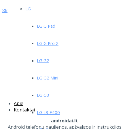
LG
8k
LG G Pad
LG G Pro 2
LG G2
LG G2 Mini
LG G3
Apie
Kontaktai
LG L3 E400
androidai.lt
Android telefonų naujienos, apžvalgos ir instrukcijos