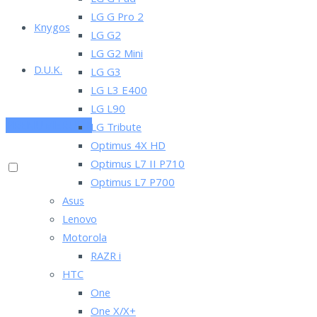
LG G Pad
LG G Pro 2
Knygos
LG G2
LG G2 Mini
D.U.K.
LG G3
LG L3 E400
LG L90
PRENUMERUOK
LG Tribute
Optimus 4X HD
Optimus L7 II P710
Optimus L7 P700
Asus
Lenovo
Motorola
RAZR i
HTC
One
One X/X+