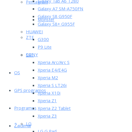
Galaxy Tab A6 T280
Pentagram
Galaxy A7 SM-A750FN
Galaxy S8 G950F
Monster
Galaxy S8+ G955F
HUAWEI
ZTE
G300
P9 Lite
SONY
CAT
Xperia Arc/Arc S
Xperia E4/E4G
OS
Xperia M2
Xperia S LT26i
GPS programos
Xperia X10i
Xperia Z1
Programos
Xperia Z2 Tablet
Xperia Z3
LG
Žaidimai