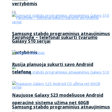
vertybėmis
Samsung stabdo programinius atnaujinimus
Fairphone – telefonai sukurti tvarumo
Galaxy S10 serijai
vertybėmis
Rusija planuoja sukurti savo Android
telefoną
Naujuose Galaxy S23 modeliuose Android
operacinė sistema užima net 60GB
Samsung stabdo programinius atnaujinimus