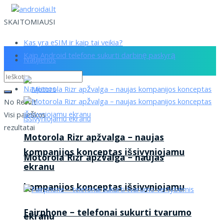
SKAITOMIAUSI
Kas yra eSIM ir kaip tai veikia?
Kaip Android telefone sukurti darbinę paskyrą
Naujienos
Naujienos
No Result
Visi paieškos
rezultatai
Motorola Rizr apžvalga – naujas
kompanijos konceptas išsivyniojamu
Motorola Rizr apžvalga – naujas
ekranu
kompanijos konceptas išsivyniojamu
Fairphone – telefonai sukurti tvarumo
ekranu