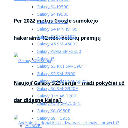
Galaxy S4 I9500
Galaxy S4 I9505
Per 2022 metus Google sumokėjo
Galaxy S4 i9515
Galaxy S4 Mini I9195
Galaxy S7582 DUOS
hakeriams 12 mln. dolerių premijų
Galaxy A5 SM-A500F
Galaxy Alpha SM-G850
Galaxy J5
Galaxy S5 Plus SM-G901F
Galaxy S5 SM-G900
Galaxy S6 Edge SM-G925F
Naujoji Galaxy S23 serija – maži pokyčiai už
Galaxy S6 SM-G920F
Galaxy Tab A6 T280
dar didesnę kaina?
Galaxy A7 SM-A750FN
Galaxy S8 G950F
Galaxy S8+ G955F
HUAWEI