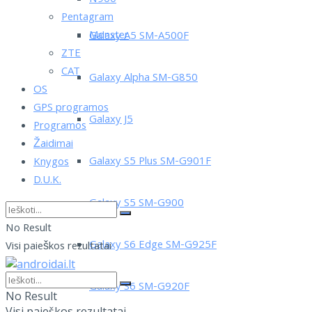
Pentagram
Monster
Galaxy A5 SM-A500F
ZTE
CAT
Galaxy Alpha SM-G850
OS
GPS programos
Galaxy J5
Programos
Žaidimai
Galaxy S5 Plus SM-G901F
Knygos
D.U.K.
Galaxy S5 SM-G900
No Result
Galaxy S6 Edge SM-G925F
Visi paieškos rezultatai
Galaxy S6 SM-G920F
No Result
Visi paieškos rezultatai