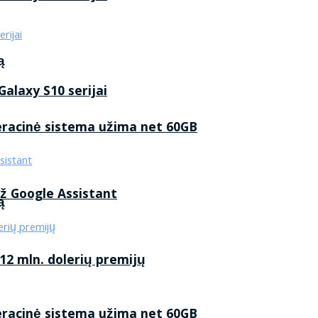
ą
alaxy S10 serijai
eracinė sistema užima net 60GB
ž Google Assistant
ą
2 mln. dolerių premijų
eracinė sistema užima net 60GB