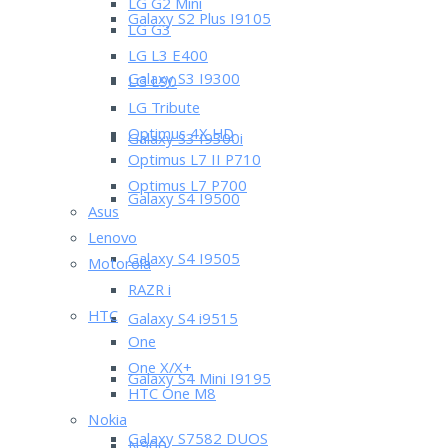
LG G2 Mini
Galaxy S2 Plus I9105
LG G3
LG L3 E400
Galaxy S3 I9300
LG L90
LG Tribute
Optimus 4X HD
Galaxy S3 I9300i
Optimus L7 II P710
Optimus L7 P700
Galaxy S4 I9500
Asus
Lenovo
Galaxy S4 I9505
Motorola
RAZR i
HTC
Galaxy S4 i9515
One
One X/X+
Galaxy S4 Mini I9195
HTC One M8
Nokia
Galaxy S7582 DUOS
N900