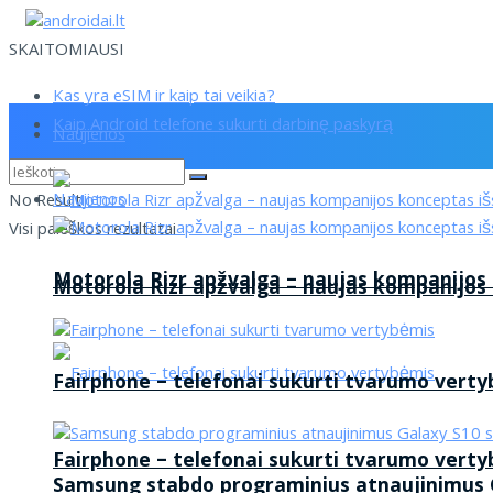
SKAITOMIAUSI
Kas yra eSIM ir kaip tai veikia?
Kaip Android telefone sukurti darbinę paskyrą
Naujienos
Naujienos
No Result
Visi paieškos rezultatai
Motorola Rizr apžvalga – naujas kompanijos
Motorola Rizr apžvalga – naujas kompanijos
Fairphone – telefonai sukurti tvarumo vert
Fairphone – telefonai sukurti tvarumo vert
Samsung stabdo programinius atnaujinimus G