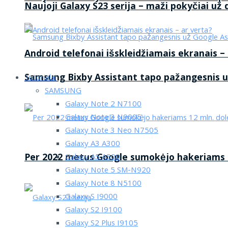
Naujoji Galaxy S23 serija – maži pokyčiai už
Android telefonai išskleidžiamais ekranais –
Samsung Bixby Assistant tapo pažangesnis u
Tutorialai
SAMSUNG
Galaxy Note 2 N7100
Galaxy Note 3 N9005
Galaxy Note 3 Neo N7505
Galaxy A3 A300
Per 2022 metus Google sumokėjo hakeriams 1
Galaxy A5 A500
Galaxy Note 5 SM-N920
Galaxy Note 8 N5100
Galaxy S I9000
Galaxy S2 I9100
Galaxy S2 Plus I9105