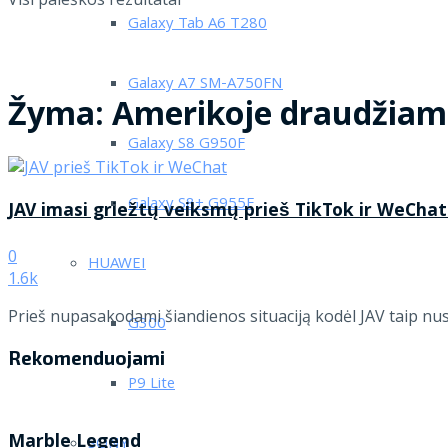
Galaxy Tab A6 T280
Galaxy A7 SM-A750FN
Žyma:
Amerikoje draudžiam
Galaxy S8 G950F
Galaxy S8+ G955F
JAV imasi griežtų veiksmų prieš TikTok ir WeCha
0
HUAWEI
1.6k
Prieš nupasakodami šiandienos situaciją kodėl JAV taip nus
G300
Rekomenduojami
P9 Lite
Marble Legend
SONY