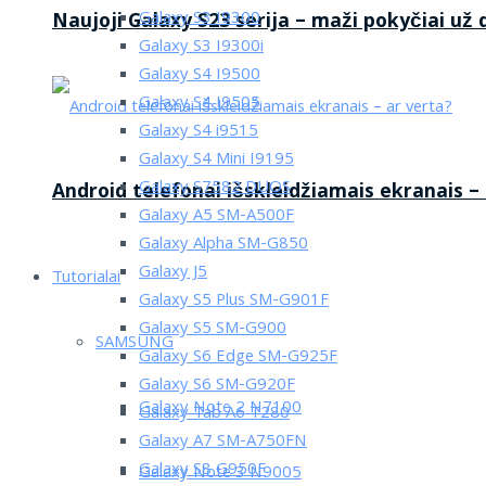
Galaxy S3 I9300
Naujoji Galaxy S23 serija – maži pokyčiai už
Galaxy S3 I9300i
Galaxy S4 I9500
Galaxy S4 I9505
Galaxy S4 i9515
Galaxy S4 Mini I9195
Galaxy S7582 DUOS
Android telefonai išskleidžiamais ekranais –
Galaxy A5 SM-A500F
Galaxy Alpha SM-G850
Galaxy J5
Tutorialai
Galaxy S5 Plus SM-G901F
Galaxy S5 SM-G900
SAMSUNG
Galaxy S6 Edge SM-G925F
Galaxy S6 SM-G920F
Galaxy Note 2 N7100
Galaxy Tab A6 T280
Galaxy A7 SM-A750FN
Galaxy S8 G950F
Galaxy Note 3 N9005