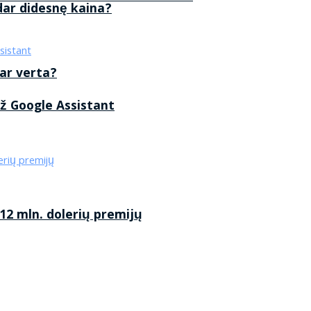
 dar didesnę kaina?
 ar verta?
ž Google Assistant
2 mln. dolerių premijų