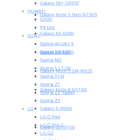
Galaxy S8+ G955F
HUAWEI
Galaxy Note 3 Neo N7505
G300
P9 Lite
Galaxy A3 A300
SONY
Xperia Arc/Arc S
Xperia E4/E4G
Galaxy A5 A500
Xperia M2
Xperia S LT26i
Galaxy Note 5 SM-N920
Xperia X10i
Xperia Z1
Galaxy Note 8 N5100
Xperia Z2 Tablet
Xperia Z3
Galaxy S I9000
LG
LG G Pad
LG G Pro 2
Galaxy S2 I9100
LG G2