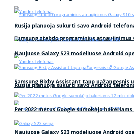
Rusija planuoja sukurti savo Android telefon
Samsung stabdo programinius atnaujinimus G
Naujuose Galaxy S23 modeliuose Android op
Samsung Bixby Assistant tapo pažangesnis u
Rusija planuoja sukurti savo Android telefon
Per 2022 metus Google sumokėjo hakeriams 1
Naujuose Galaxy S23 modeliuose Android op