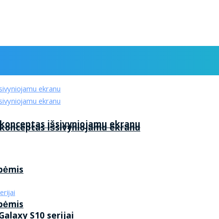
 konceptas išsivyniojamu ekranu
 konceptas išsivyniojamu ekranu
ybėmis
ybėmis
alaxy S10 serijai