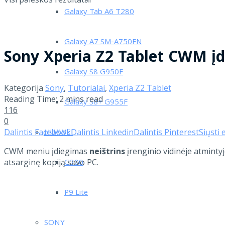
Galaxy Tab A6 T280
Galaxy A7 SM-A750FN
Sony Xperia Z2 Tablet CWM į
Galaxy S8 G950F
Kategorija
Sony
,
Tutorialai
,
Xperia Z2 Tablet
Reading Time: 2 mins read
Galaxy S8+ G955F
116
0
Dalintis Facebook
Dalintis Linkedin
Dalintis Pinterest
Siųsti 
HUAWEI
CWM meniu įdiegimas
neištrins
įrenginio vidinėje atminty
atsarginę kopiją savo PC.
G300
P9 Lite
SONY