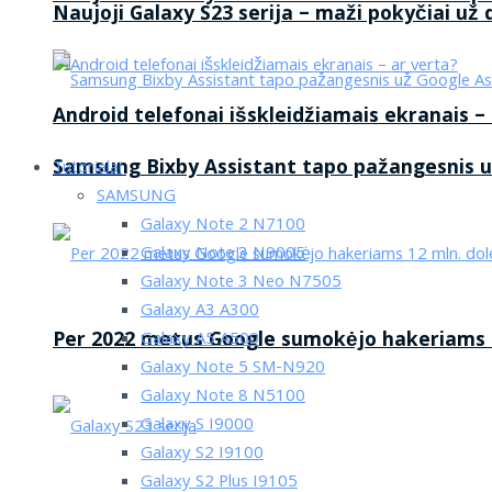
Naujoji Galaxy S23 serija – maži pokyčiai už
Android telefonai išskleidžiamais ekranais –
Samsung Bixby Assistant tapo pažangesnis u
Tutorialai
SAMSUNG
Galaxy Note 2 N7100
Galaxy Note 3 N9005
Galaxy Note 3 Neo N7505
Galaxy A3 A300
Per 2022 metus Google sumokėjo hakeriams 1
Galaxy A5 A500
Galaxy Note 5 SM-N920
Galaxy Note 8 N5100
Galaxy S I9000
Galaxy S2 I9100
Galaxy S2 Plus I9105