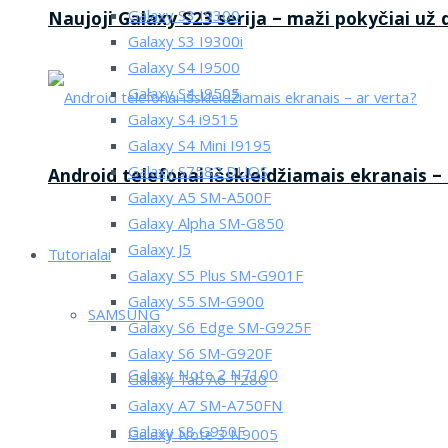
Galaxy S3 I9300
Naujoji Galaxy S23 serija – maži pokyčiai už
Galaxy S3 I9300i
Galaxy S4 I9500
Galaxy S4 I9505
Galaxy S4 i9515
Galaxy S4 Mini I9195
Galaxy S7582 DUOS
Android telefonai išskleidžiamais ekranais –
Galaxy A5 SM-A500F
Galaxy Alpha SM-G850
Galaxy J5
Tutorialai
Galaxy S5 Plus SM-G901F
Galaxy S5 SM-G900
SAMSUNG
Galaxy S6 Edge SM-G925F
Galaxy S6 SM-G920F
Galaxy Note 2 N7100
Galaxy Tab A6 T280
Galaxy A7 SM-A750FN
Galaxy S8 G950F
Galaxy Note 3 N9005