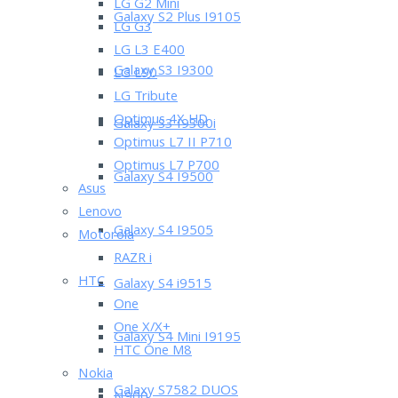
LG G2 Mini
Galaxy S2 Plus I9105
LG G3
LG L3 E400
Galaxy S3 I9300
LG L90
LG Tribute
Optimus 4X HD
Galaxy S3 I9300i
Optimus L7 II P710
Optimus L7 P700
Galaxy S4 I9500
Asus
Lenovo
Galaxy S4 I9505
Motorola
RAZR i
HTC
Galaxy S4 i9515
One
One X/X+
Galaxy S4 Mini I9195
HTC One M8
Nokia
Galaxy S7582 DUOS
N900