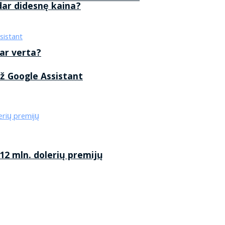
 dar didesnę kaina?
 ar verta?
ž Google Assistant
2 mln. dolerių premijų