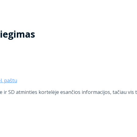
diegimas
el. paštu
je ir SD atminties kortelėje esančios informacijos, tačiau vi