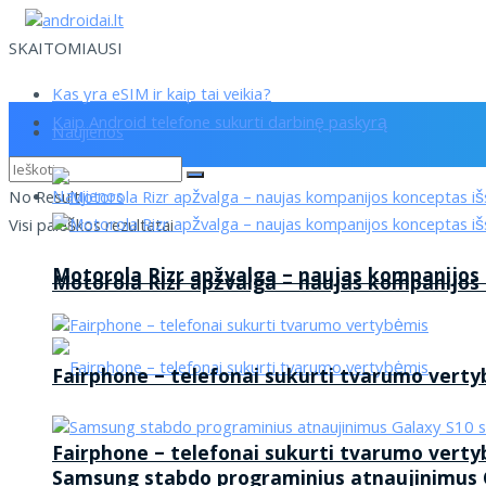
SKAITOMIAUSI
Kas yra eSIM ir kaip tai veikia?
Kaip Android telefone sukurti darbinę paskyrą
Naujienos
Naujienos
No Result
Visi paieškos rezultatai
Motorola Rizr apžvalga – naujas kompanijos
Motorola Rizr apžvalga – naujas kompanijos
Fairphone – telefonai sukurti tvarumo vert
Fairphone – telefonai sukurti tvarumo vert
Samsung stabdo programinius atnaujinimus G