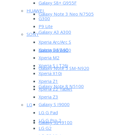
Galaxy S8+ G955F
HUAWEI
Galaxy Note 3 Neo N7505
G300
P9 Lite
Galaxy A3 A300
SONY
Xperia Arc/Arc S
Xperia E4/E4G
Galaxy A5 A500
Xperia M2
Xperia S LT26i
Galaxy Note 5 SM-N920
Xperia X10i
Xperia Z1
Galaxy Note 8 N5100
Xperia Z2 Tablet
Xperia Z3
Galaxy S I9000
LG
LG G Pad
LG G Pro 2
Galaxy S2 I9100
LG G2