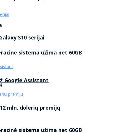
ą
alaxy S10 serijai
eracinė sistema užima net 60GB
ž Google Assistant
ą
2 mln. dolerių premijų
eracinė sistema užima net 60GB