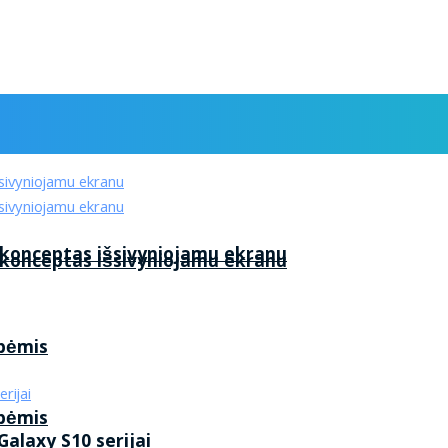
 konceptas išsivyniojamu ekranu
 konceptas išsivyniojamu ekranu
ybėmis
ybėmis
alaxy S10 serijai