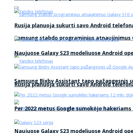
Rusija planuoja sukurti savo Android telefon
Samsung stabdo programinius atnaujinimus G
Naujuose Galaxy S23 modeliuose Android op
Samsung Bixby Assistant tapo pažangesnis u
Rusija planuoja sukurti savo Android telefon
Per 2022 metus Google sumokėjo hakeriams 1
Naujuose Galaxy S23 modeliuose Android op