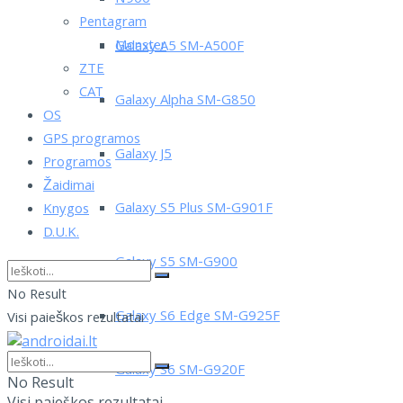
Pentagram
Monster
Galaxy A5 SM-A500F
ZTE
CAT
Galaxy Alpha SM-G850
OS
GPS programos
Galaxy J5
Programos
Žaidimai
Galaxy S5 Plus SM-G901F
Knygos
D.U.K.
Galaxy S5 SM-G900
No Result
Galaxy S6 Edge SM-G925F
Visi paieškos rezultatai
Galaxy S6 SM-G920F
No Result
Visi paieškos rezultatai