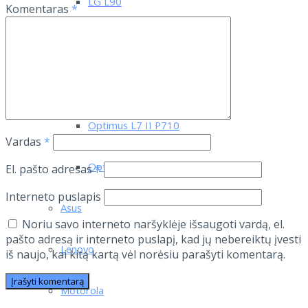
LG L90
Komentaras
*
LG Tribute
Optimus 4X HD
Optimus L7 II P710
Vardas
*
Optimus L7 P700
El. pašto adresas
*
Interneto puslapis
Asus
Noriu savo interneto naršyklėje išsaugoti vardą, el.
pašto adresą ir interneto puslapį, kad jų nebereiktų įvesti
Lenovo
iš naujo, kai kitą kartą vėl norėsiu parašyti komentarą.
Motorola