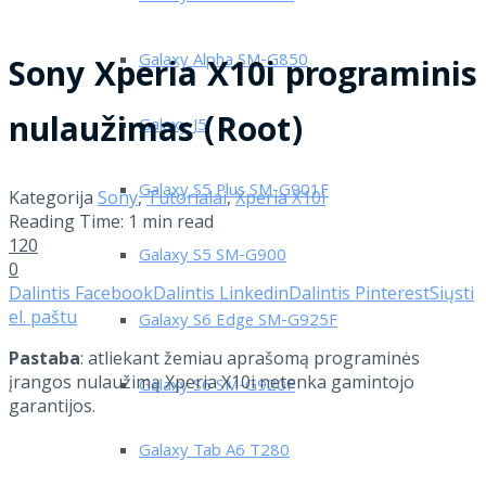
Galaxy Alpha SM-G850
Sony Xperia X10i programinis
nulaužimas (Root)
Galaxy J5
Galaxy S5 Plus SM-G901F
Kategorija
Sony
,
Tutorialai
,
Xperia X10i
Reading Time: 1 min read
120
Galaxy S5 SM-G900
0
Dalintis Facebook
Dalintis Linkedin
Dalintis Pinterest
Siųsti
el. paštu
Galaxy S6 Edge SM-G925F
Pastaba
: atliekant žemiau aprašomą programinės
įrangos nulaužimą Xperia X10i netenka gamintojo
Galaxy S6 SM-G920F
garantijos.
Galaxy Tab A6 T280