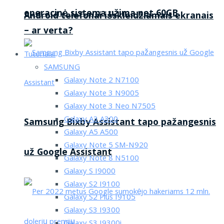
operacinė sistema užima net 60GB
Android telefonai išskleidžiamais ekranais
– ar verta?
Tutorialai
SAMSUNG
Galaxy Note 2 N7100
Galaxy Note 3 N9005
Galaxy Note 3 Neo N7505
Galaxy A3 A300
Samsung Bixby Assistant tapo pažangesnis
Galaxy A5 A500
Galaxy Note 5 SM-N920
už Google Assistant
Galaxy Note 8 N5100
Galaxy S I9000
Galaxy S2 I9100
Galaxy S2 Plus I9105
Galaxy S3 I9300
Galaxy S3 I9300i