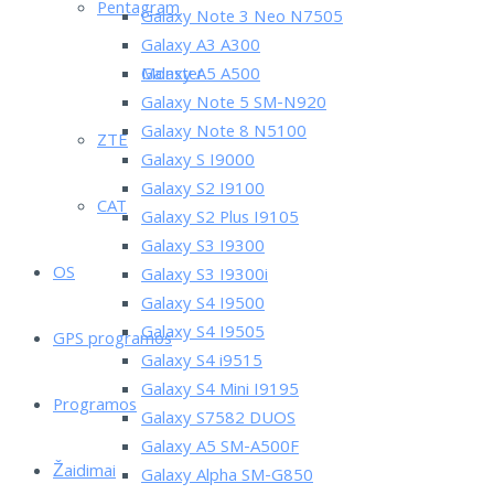
Pentagram
Galaxy Note 3 Neo N7505
Galaxy A3 A300
Monster
Galaxy A5 A500
Galaxy Note 5 SM-N920
Galaxy Note 8 N5100
ZTE
Galaxy S I9000
Galaxy S2 I9100
CAT
Galaxy S2 Plus I9105
Galaxy S3 I9300
OS
Galaxy S3 I9300i
Galaxy S4 I9500
Galaxy S4 I9505
GPS programos
Galaxy S4 i9515
Galaxy S4 Mini I9195
Programos
Galaxy S7582 DUOS
Galaxy A5 SM-A500F
Žaidimai
Galaxy Alpha SM-G850