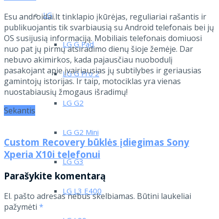
LG
Esu androidai.lt tinklapio įkūrėjas, reguliariai rašantis ir
publikuojantis tik svarbiausią su Android telefonais bei jų
OS susijusią informaciją. Mobiliais telefonais domiuosi
LG G Pad
nuo pat jų pirmų atsiradimo dienų šioje žemėje. Dar
nebuvo akimirkos, kada pajausčiau nuobodulį
pasakojant apie įvairiausias jų subtilybes ir geriausias
LG G Pro 2
gamintojų istorijas. Ir taip, motociklas yra vienas
nuostabiausių žmogaus išradimų!
LG G2
Sekantis
LG G2 Mini
Custom Recovery būklės įdiegimas Sony
Xperia X10i telefonui
LG G3
Parašykite komentarą
LG L3 E400
El. pašto adresas nebus skelbiamas.
Būtini laukeliai
pažymėti
*