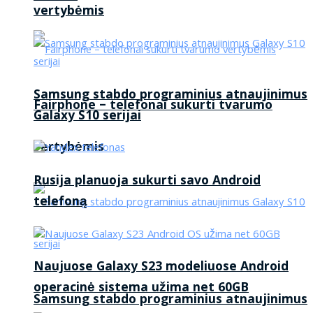
vertybėmis
Samsung stabdo programinius atnaujinimus
Fairphone – telefonai sukurti tvarumo
Galaxy S10 serijai
vertybėmis
Rusija planuoja sukurti savo Android
telefoną
Naujuose Galaxy S23 modeliuose Android
operacinė sistema užima net 60GB
Samsung stabdo programinius atnaujinimus