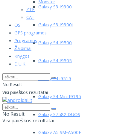
Monster
Galaxy S3 I9300
ZTE
CAT
Galaxy S3 I9300i
OS
GPS programos
Programos
Galaxy S4 I9500
Žaidimai
Knygos
Galaxy S4 I9505
D.U.K.
Galaxy S4 i9515
No Result
Visi paieškos rezultatai
Galaxy S4 Mini I9195
No Result
Galaxy S7582 DUOS
Visi paieškos rezultatai
Galaxy A5 SM-A500F