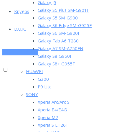
Galaxy J5
Galaxy S5 Plus SM-G901F
Knygos
Galaxy S5 SM-G900
Galaxy S6 Edge SM-G925F
D.U.K.
Galaxy S6 SM-G920F
Galaxy Tab A6 T280
Galaxy A7 SM-A750FN
PRENUMERUOK
Galaxy S8 G950F
Galaxy S8+ G955F
HUAWEI
G300
P9 Lite
SONY
Xperia Arc/Arc S
Xperia E4/E4G
Xperia M2
Xperia S LT26i