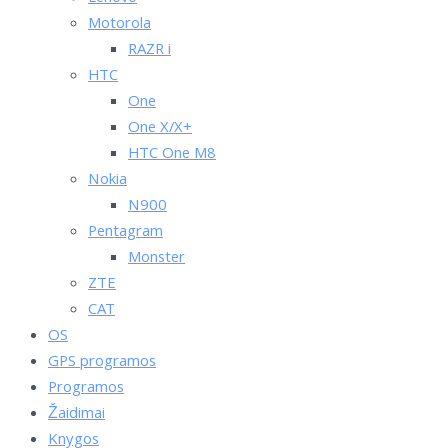
Motorola
RAZR i
HTC
One
One X/X+
HTC One M8
Nokia
N900
Pentagram
Monster
ZTE
CAT
OS
GPS programos
Programos
Žaidimai
Knygos