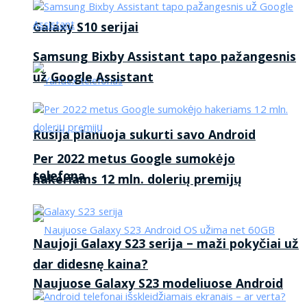
Galaxy S10 serijai
Samsung Bixby Assistant tapo pažangesnis
už Google Assistant
Rusija planuoja sukurti savo Android
Per 2022 metus Google sumokėjo
telefoną
hakeriams 12 mln. dolerių premijų
Naujoji Galaxy S23 serija – maži pokyčiai už
dar didesnę kaina?
Naujuose Galaxy S23 modeliuose Android