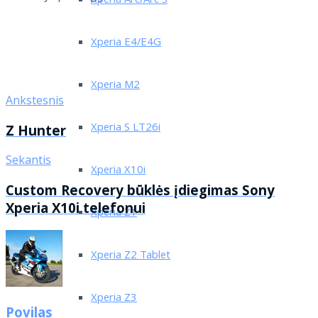
Xperia Arc/Arc S
Xperia E4/E4G
Xperia M2
Ankstesnis
Xperia S LT26i
Z Hunter
Sekantis
Xperia X10i
Custom Recovery būklės įdiegimas Sony
Xperia X10i telefonui
Xperia Z1
Xperia Z2 Tablet
Xperia Z3
Povilas