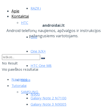
RAZR i
Apie
Kontaktai
HTC
androidai.lt
Android telefonų naujienos, apžvalgos ir instrukcijos
pažengusiems vartotojams.
One
One X/X+
No Result
HTC One M8
Visi paieškos rezultatai
Naujienos
Nokia
Tutorialai
SAMSUNG
N900
Galaxy Note 2 N7100
Galaxy Note 3 N9005