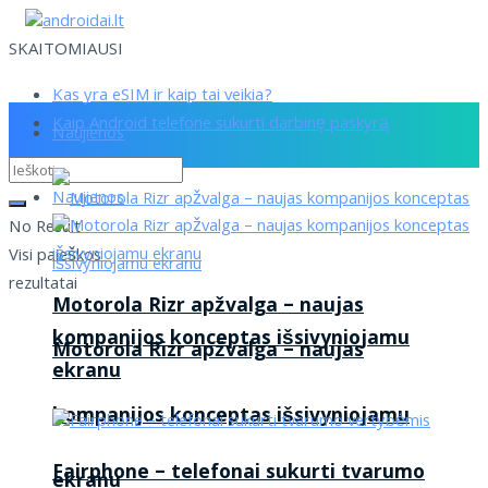
SKAITOMIAUSI
Kas yra eSIM ir kaip tai veikia?
Kaip Android telefone sukurti darbinę paskyrą
Naujienos
Naujienos
No Result
Visi paieškos
rezultatai
Motorola Rizr apžvalga – naujas
kompanijos konceptas išsivyniojamu
Motorola Rizr apžvalga – naujas
ekranu
kompanijos konceptas išsivyniojamu
Fairphone – telefonai sukurti tvarumo
ekranu