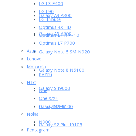
LG L3 E400
LG L90
Galaxy A3 A300
LG Tribute
Optimus 4X HD
Galaxy A5 A500
Optimus L7 II P710
Optimus L7 P700
Asus
Galaxy Note 5 SM-N920
Lenovo
Motorola
Galaxy Note 8 N5100
RAZR i
HTC
Galaxy S I9000
One
One X/X+
HTC One M8
Galaxy S2 I9100
Nokia
N900
Galaxy S2 Plus I9105
Pentagram