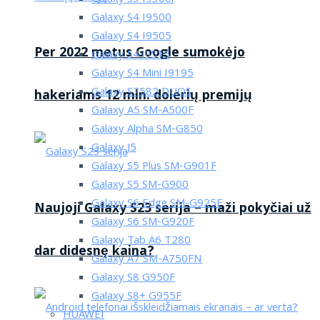
Galaxy S4 I9500
Galaxy S4 I9505
Per 2022 metus Google sumokėjo
Galaxy S4 i9515
Galaxy S4 Mini I9195
Galaxy S7582 DUOS
hakeriams 12 mln. dolerių premijų
Galaxy A5 SM-A500F
Galaxy Alpha SM-G850
Galaxy J5
Galaxy S5 Plus SM-G901F
Galaxy S5 SM-G900
Galaxy S6 Edge SM-G925F
Naujoji Galaxy S23 serija – maži pokyčiai už
Galaxy S6 SM-G920F
Galaxy Tab A6 T280
dar didesnę kaina?
Galaxy A7 SM-A750FN
Galaxy S8 G950F
Galaxy S8+ G955F
HUAWEI