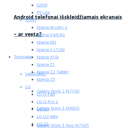
G300
P9 Lite
Android telefonai išskleidžiamais ekranais
SONY
Xperia Arc/Arc S
– ar verta?
Xperia E4/E4G
Xperia M2
Xperia S LT26i
Tutorialai
Xperia X10i
Xperia Z1
Xperia Z2 Tablet
SAMSUNG
Xperia Z3
LG
Galaxy Note 2 N7100
LG G Pad
LG G Pro 2
Galaxy Note 3 N9005
LG G2
LG G2 Mini
LG G3
Galaxy Note 3 Neo N7505