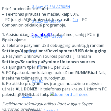
Galaxy A7 SM-A750FN
Prieš pradedant turi būti:
– Telefonas įkrautas ne mažiau kaip 80%.
– PC įdiegti ADB draiveriai. Juos rasite
čia
– PC
Galaxy S8 G950F
Companion oficialioje programoje.
1. Atsisiunčiam
DoomLoRD
nulaužimo įrankį į PC ir jį
Galaxy S8+ G955F
išpakuojame.
2. Telefone pažymim USB debugging punktą. Jį randam
Settings/Applications/Development/USB debugging
.
HUAWEI
3. Pažymim Unknown sources punktą. Jį randam
Settings/Security pažymime Unknown sources
.
G300
4. Pajungiam Xperia prie PC per USB.
5. PC išpakuotame kataloge paleidžiam
RUNME.bat
failą
ir sekame tolimesnius nurodymus.
P9 Lite
6. Po atlikto programinės įrangos nulaužimo matysim
užrašą
ALL DONE!!!
ir telefonas persikraus. Uždarom PC
paleistą RUNME.bat failą.
SONY
Sveikiname sėkmingai atlikus Root ir įgijus Super
vartotojo privilegijas!