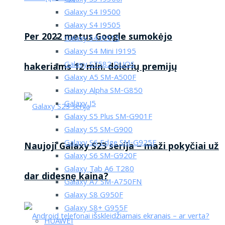
Galaxy S4 I9500
Galaxy S4 I9505
Per 2022 metus Google sumokėjo
Galaxy S4 i9515
Galaxy S4 Mini I9195
Galaxy S7582 DUOS
hakeriams 12 mln. dolerių premijų
Galaxy A5 SM-A500F
Galaxy Alpha SM-G850
Galaxy J5
Galaxy S5 Plus SM-G901F
Galaxy S5 SM-G900
Galaxy S6 Edge SM-G925F
Naujoji Galaxy S23 serija – maži pokyčiai už
Galaxy S6 SM-G920F
Galaxy Tab A6 T280
dar didesnę kaina?
Galaxy A7 SM-A750FN
Galaxy S8 G950F
Galaxy S8+ G955F
HUAWEI