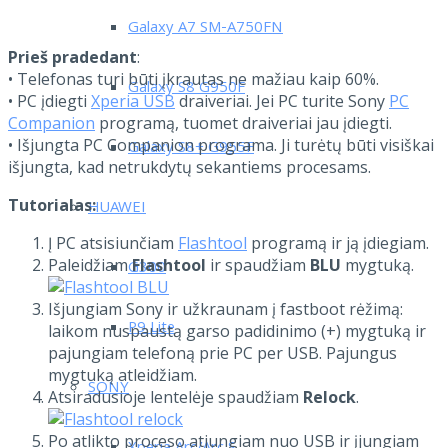
Galaxy A7 SM-A750FN
Prieš pradedant
:
• Telefonas turi būti įkrautas ne mažiau kaip 60%.
Galaxy S8 G950F
• PC įdiegti
Xperia USB
draiveriai. Jei PC turite Sony
PC
Companion
programą, tuomet draiveriai jau įdiegti.
• Išjungta PC Companion programa. Ji turėtų būti visiškai
Galaxy S8+ G955F
išjungta, kad netrukdytų sekantiems procesams.
Tutorialas:
HUAWEI
Į PC atsisiunčiam
Flashtool
programą ir ją įdiegiam.
Paleidžiam
Flashtool
ir spaudžiam
BLU
mygtuką.
G300
Išjungiam Sony ir užkraunam į fastboot rėžimą:
P9 Lite
laikom nuspaustą garso padidinimo (+) mygtuką ir
pajungiam telefoną prie PC per USB. Pajungus
mygtuką atleidžiam.
SONY
Atsiradusioje lentelėje spaudžiam
Relock
.
Po atlikto proceso atjungiam nuo USB ir įjungiam