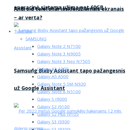
operacinė sistema užima net 60GB
Android telefonai išskleidžiamais ekranais
– ar verta?
Tutorialai
SAMSUNG
Galaxy Note 2 N7100
Galaxy Note 3 N9005
Galaxy Note 3 Neo N7505
Galaxy A3 A300
Samsung Bixby Assistant tapo pažangesnis
Galaxy A5 A500
Galaxy Note 5 SM-N920
už Google Assistant
Galaxy Note 8 N5100
Galaxy S I9000
Galaxy S2 I9100
Galaxy S2 Plus I9105
Galaxy S3 I9300
Galaxy S3 I9300i