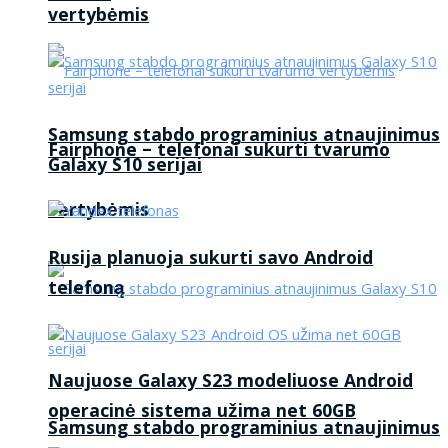
vertybėmis
Samsung stabdo programinius atnaujinimus
Fairphone – telefonai sukurti tvarumo
Galaxy S10 serijai
vertybėmis
Rusija planuoja sukurti savo Android
telefoną
Naujuose Galaxy S23 modeliuose Android
operacinė sistema užima net 60GB
Samsung stabdo programinius atnaujinimus