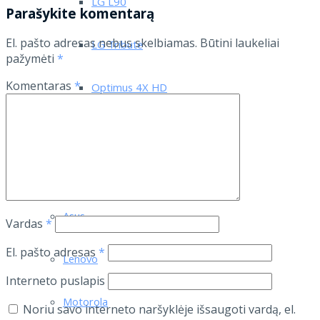
LG L90
Parašykite komentarą
El. pašto adresas nebus skelbiamas.
Būtini laukeliai
LG Tribute
pažymėti
*
Komentaras
*
Optimus 4X HD
Optimus L7 II P710
Optimus L7 P700
Asus
Vardas
*
El. pašto adresas
*
Lenovo
Interneto puslapis
Motorola
Noriu savo interneto naršyklėje išsaugoti vardą, el.