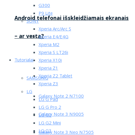
G300
P9 Lite
Android telefonai išskleidžiamais ekranais
SONY
Xperia Arc/Arc S
– ar verta?
Xperia E4/E4G
Xperia M2
Xperia S LT26i
Tutorialai
Xperia X10i
Xperia Z1
Xperia Z2 Tablet
SAMSUNG
Xperia Z3
LG
Galaxy Note 2 N7100
LG G Pad
LG G Pro 2
Galaxy Note 3 N9005
LG G2
LG G2 Mini
LG G3
Galaxy Note 3 Neo N7505