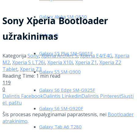
Galaxy Alpha SM-G850
Sony Xperia Bootloader
užrakinimas
Galaxy J5
Galaxy S5 Plus SM-G901F
Kategorija
Sony
,
Xperia Arc/Arc S
,
Xperia E4/E4G
,
Xperia
M2
,
Xperia S LT26i
,
Xperia X10i
,
Xperia Z1
,
Xperia Z2
Tablet
,
Xperia Z3
Galaxy S5 SM-G900
Reading Time: 1 min read
119
0
Galaxy S6 Edge SM-G925F
Dalintis Facebook
Dalintis Linkedin
Dalintis Pinterest
Siųsti
el. paštu
Galaxy S6 SM-G920F
Šis procesas nepalyginamai paprastesnis, nei
Bootloader
atrakinimo
.
Galaxy Tab A6 T280