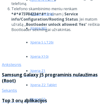
Xperia Arc/Arc S
telefoną.
Telefono skambinimo meniu renkam
*#*#7378423#*#*
ir einam į
Service
Xperia E4/E4G
info/Configuration/Rooting Status
. Jei matom
užrašą „
Bootloader unlock allowed: Yes
“ reiškia
Xperia M2
Bootloader sėkmingai užrakintas.
Xperia S LT26i
Xperia X10i
Ankstesnis
Xperia Z1
Samsung Galaxy J5 programinis nulaužimas
(Root)
Xperia Z2 Tablet
Sekantis
Xperia Z3
Top 3 orų aplikacijos