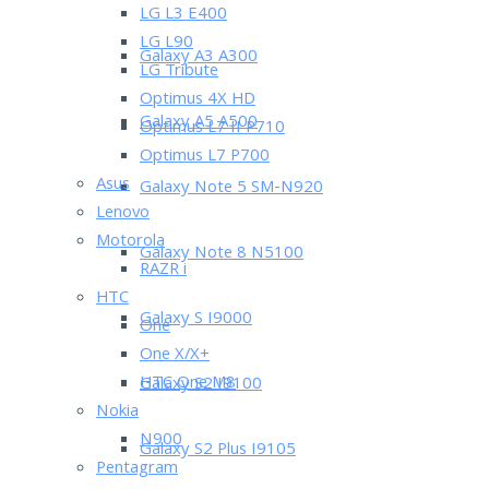
LG L3 E400
LG L90
Galaxy A3 A300
LG Tribute
Optimus 4X HD
Galaxy A5 A500
Optimus L7 II P710
Optimus L7 P700
Asus
Galaxy Note 5 SM-N920
Lenovo
Motorola
Galaxy Note 8 N5100
RAZR i
HTC
Galaxy S I9000
One
One X/X+
HTC One M8
Galaxy S2 I9100
Nokia
N900
Galaxy S2 Plus I9105
Pentagram