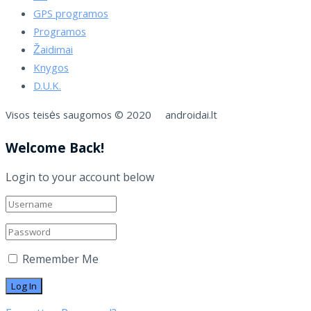
GPS programos
Programos
Žaidimai
Knygos
D.U.K.
Visos teisės saugomos © 2020 androidai.lt
Welcome Back!
Login to your account below
Remember Me