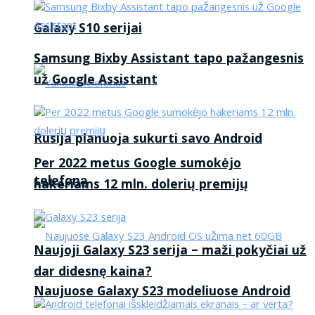
Galaxy S10 serijai
Samsung Bixby Assistant tapo pažangesnis
už Google Assistant
Rusija planuoja sukurti savo Android
Per 2022 metus Google sumokėjo
telefoną
hakeriams 12 mln. dolerių premijų
Naujoji Galaxy S23 serija – maži pokyčiai už
dar didesnę kaina?
Naujuose Galaxy S23 modeliuose Android