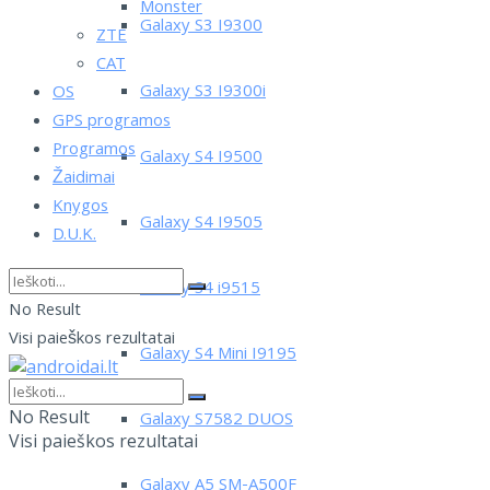
Monster
Galaxy S3 I9300
ZTE
CAT
Galaxy S3 I9300i
OS
GPS programos
Programos
Galaxy S4 I9500
Žaidimai
Knygos
Galaxy S4 I9505
D.U.K.
Galaxy S4 i9515
No Result
Visi paieškos rezultatai
Galaxy S4 Mini I9195
No Result
Galaxy S7582 DUOS
Visi paieškos rezultatai
Galaxy A5 SM-A500F