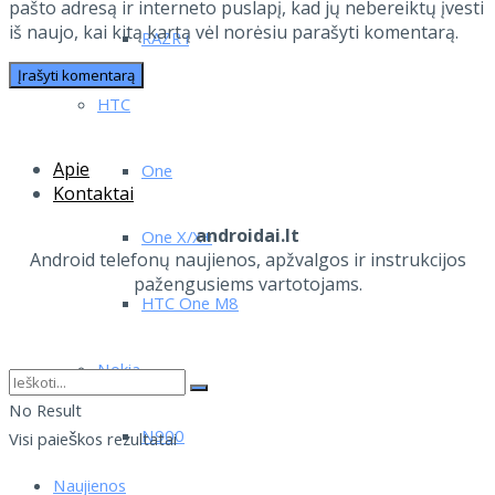
pašto adresą ir interneto puslapį, kad jų nebereiktų įvesti
iš naujo, kai kitą kartą vėl norėsiu parašyti komentarą.
RAZR i
HTC
Apie
One
Kontaktai
androidai.lt
One X/X+
Android telefonų naujienos, apžvalgos ir instrukcijos
pažengusiems vartotojams.
HTC One M8
Nokia
No Result
N900
Visi paieškos rezultatai
Naujienos