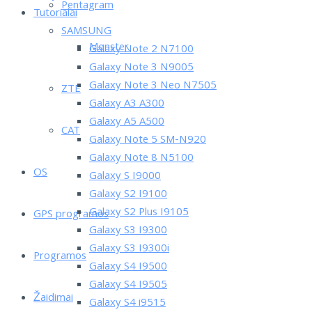
Pentagram
Tutorialai
SAMSUNG
Monster
Galaxy Note 2 N7100
Galaxy Note 3 N9005
Galaxy Note 3 Neo N7505
ZTE
Galaxy A3 A300
Galaxy A5 A500
CAT
Galaxy Note 5 SM-N920
Galaxy Note 8 N5100
OS
Galaxy S I9000
Galaxy S2 I9100
Galaxy S2 Plus I9105
GPS programos
Galaxy S3 I9300
Galaxy S3 I9300i
Programos
Galaxy S4 I9500
Galaxy S4 I9505
Žaidimai
Galaxy S4 i9515