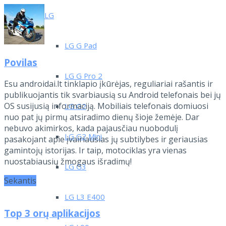
LG
LG G Pad
Povilas
LG G Pro 2
Esu androidai.lt tinklapio įkūrėjas, reguliariai rašantis ir
publikuojantis tik svarbiausią su Android telefonais bei jų
OS susijusią informaciją. Mobiliais telefonais domiuosi
LG G2
nuo pat jų pirmų atsiradimo dienų šioje žemėje. Dar
nebuvo akimirkos, kada pajausčiau nuobodulį
LG G2 Mini
pasakojant apie įvairiausias jų subtilybes ir geriausias
gamintojų istorijas. Ir taip, motociklas yra vienas
nuostabiausių žmogaus išradimų!
LG G3
Sekantis
LG L3 E400
Top 3 orų aplikacijos