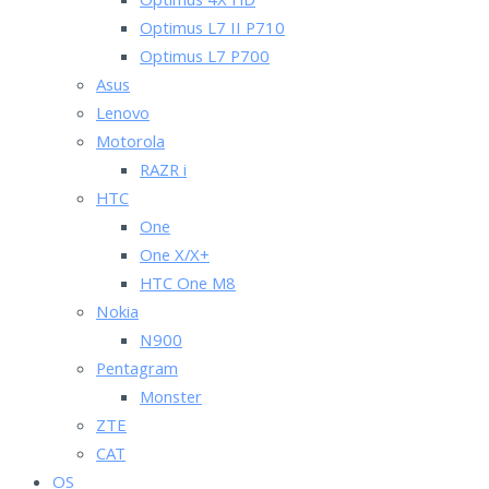
Optimus 4X HD
Optimus L7 II P710
Optimus L7 P700
Asus
Lenovo
Motorola
RAZR i
HTC
One
One X/X+
HTC One M8
Nokia
N900
Pentagram
Monster
ZTE
CAT
OS