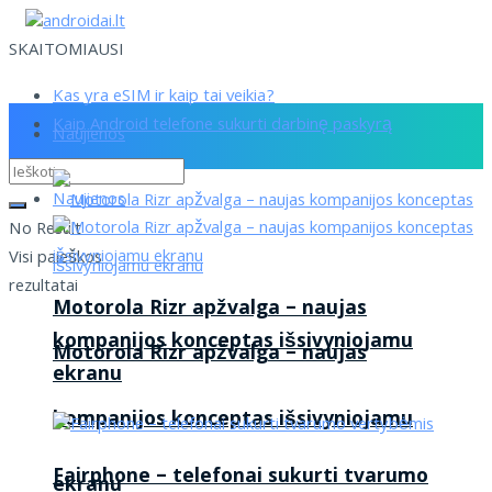
SKAITOMIAUSI
Kas yra eSIM ir kaip tai veikia?
Kaip Android telefone sukurti darbinę paskyrą
Naujienos
Naujienos
No Result
Visi paieškos
rezultatai
Motorola Rizr apžvalga – naujas
kompanijos konceptas išsivyniojamu
Motorola Rizr apžvalga – naujas
ekranu
kompanijos konceptas išsivyniojamu
Fairphone – telefonai sukurti tvarumo
ekranu