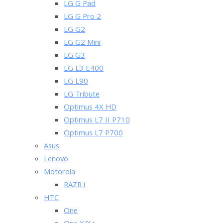
LG G Pad
LG G Pro 2
LG G2
LG G2 Mini
LG G3
LG L3 E400
LG L90
LG Tribute
Optimus 4X HD
Optimus L7 II P710
Optimus L7 P700
Asus
Lenovo
Motorola
RAZR i
HTC
One