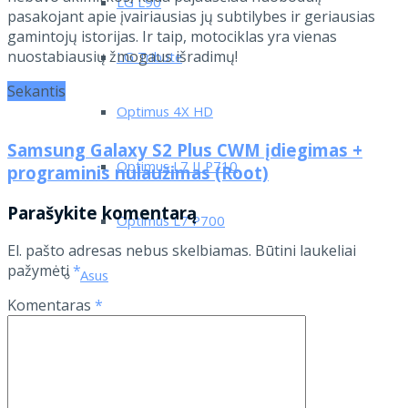
LG L90
pasakojant apie įvairiausias jų subtilybes ir geriausias
gamintojų istorijas. Ir taip, motociklas yra vienas
nuostabiausių žmogaus išradimų!
LG Tribute
Sekantis
Optimus 4X HD
Samsung Galaxy S2 Plus CWM įdiegimas +
Optimus L7 II P710
programinis nulaužimas (Root)
Parašykite komentarą
Optimus L7 P700
El. pašto adresas nebus skelbiamas.
Būtini laukeliai
pažymėti
*
Asus
Komentaras
*
Lenovo
Motorola