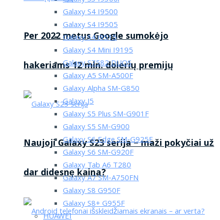
Galaxy S4 I9500
Galaxy S4 I9505
Per 2022 metus Google sumokėjo
Galaxy S4 i9515
Galaxy S4 Mini I9195
Galaxy S7582 DUOS
hakeriams 12 mln. dolerių premijų
Galaxy A5 SM-A500F
Galaxy Alpha SM-G850
Galaxy J5
Galaxy S5 Plus SM-G901F
Galaxy S5 SM-G900
Galaxy S6 Edge SM-G925F
Naujoji Galaxy S23 serija – maži pokyčiai už
Galaxy S6 SM-G920F
Galaxy Tab A6 T280
dar didesnę kaina?
Galaxy A7 SM-A750FN
Galaxy S8 G950F
Galaxy S8+ G955F
HUAWEI