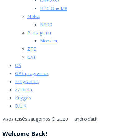
One X/X+
HTC One M8
Nokia
N900
Pentagram
Monster
ZTE
CAT
OS
GPS programos
Programos
Žaidimai
Knygos
D.U.K.
Visos teisės saugomos © 2020 androidai.lt
Welcome Back!