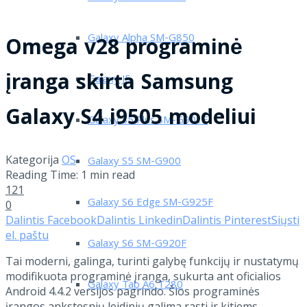
Galaxy Alpha SM-G850
Omega v28 programinė
įranga skirta Samsung
Galaxy J5
Galaxy S4 i9505 modeliui
Galaxy S5 Plus SM-G901F
Kategorija
OS
Galaxy S5 SM-G900
Reading Time: 1 min read
121
Galaxy S6 Edge SM-G925F
0
Dalintis Facebook
Dalintis Linkedin
Dalintis Pinterest
Siųsti
el. paštu
Galaxy S6 SM-G920F
Tai moderni, galinga, turinti galybę funkcijų ir nustatymų
modifikuota programinė įranga, sukurta ant oficialios
Galaxy Tab A6 T280
Android 4.4.2 versijos pagrindo. Šios programinės
įrangos ankstesnių leidinių galima rasti ir kitiems