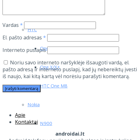
RAZR i
Vardas
*
HTC
El. pašto adresas
*
One
Interneto puslapis
Noriu savo interneto naršyklėje išsaugoti vardą, el.
One X/X+
pašto adresą ir interneto puslapį, kad jų nebereiktų įvesti
iš naujo, kai kitą kartą vėl norėsiu parašyti komentarą.
HTC One M8
Nokia
Apie
Kontaktai
N900
androidai.lt