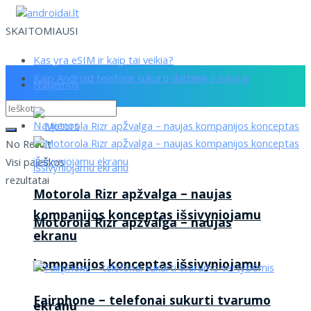
SKAITOMIAUSI
Kas yra eSIM ir kaip tai veikia?
Kaip Android telefone sukurti darbinę paskyrą
Naujienos
Naujienos
No Result
Visi paieškos
rezultatai
Motorola Rizr apžvalga – naujas
kompanijos konceptas išsivyniojamu
Motorola Rizr apžvalga – naujas
ekranu
kompanijos konceptas išsivyniojamu
Fairphone – telefonai sukurti tvarumo
ekranu