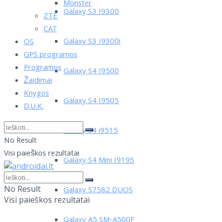
Monster
Galaxy S3 I9300
ZTE
CAT
Galaxy S3 I9300i
OS
GPS programos
Programos
Galaxy S4 I9500
Žaidimai
Knygos
Galaxy S4 I9505
D.U.K.
Galaxy S4 i9515
No Result
Visi paieškos rezultatai
Galaxy S4 Mini I9195
No Result
Galaxy S7582 DUOS
Visi paieškos rezultatai
Galaxy A5 SM-A500F