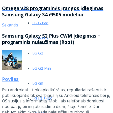
Omega v28 programinės įrangos įdiegimas
LG
Samsung Galaxy S4 i9505 modeliui
LG G Pad
Sekantis
Samsung Galaxy S2 Plus CWM įdiegimas +
LG G Pro 2
programinis nulaužimas (Root)
LG G2
LG G2 Mini
Povilas
LG G3
Esu androidai.lt tinklapio įkūrėjas, reguliariai rašantis ir
publikuojantis tik svarbiausią su Android telefonais bei jų
LG L3 E400
OS susijusią informaciją. Mobiliais telefonais domiuosi
nuo pat jų pirmų atsiradimo dienų šioje žemėje. Dar
nebuvo akimirkos, kada pajausčiau nuobodulį