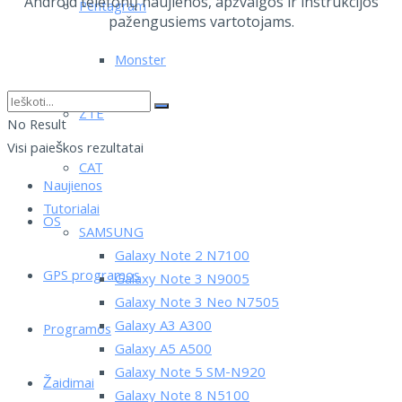
Android telefonų naujienos, apžvalgos ir instrukcijos
Pentagram
pažengusiems vartotojams.
Monster
ZTE
No Result
Visi paieškos rezultatai
CAT
Naujienos
Tutorialai
OS
SAMSUNG
Galaxy Note 2 N7100
GPS programos
Galaxy Note 3 N9005
Galaxy Note 3 Neo N7505
Galaxy A3 A300
Programos
Galaxy A5 A500
Galaxy Note 5 SM-N920
Žaidimai
Galaxy Note 8 N5100