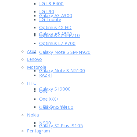
LG L3 E400
LG L90
Galaxy A3 A300
LG Tribute
Optimus 4X HD
Galaxy A5 A500
Optimus L7 II P710
Optimus L7 P700
Asus
Galaxy Note 5 SM-N920
Lenovo
Motorola
Galaxy Note 8 N5100
RAZR i
HTC
Galaxy S I9000
One
One X/X+
HTC One M8
Galaxy S2 I9100
Nokia
N900
Galaxy S2 Plus I9105
Pentagram