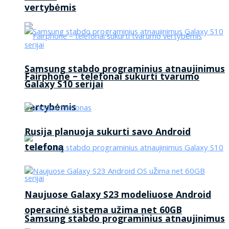
vertybėmis
Samsung stabdo programinius atnaujinimus
Fairphone – telefonai sukurti tvarumo
Galaxy S10 serijai
vertybėmis
Rusija planuoja sukurti savo Android
telefoną
Naujuose Galaxy S23 modeliuose Android
operacinė sistema užima net 60GB
Samsung stabdo programinius atnaujinimus