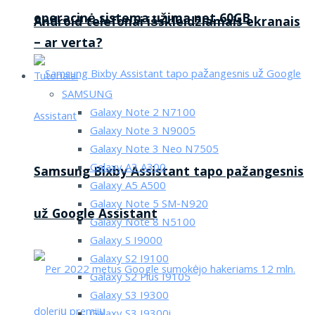
operacinė sistema užima net 60GB
Android telefonai išskleidžiamais ekranais
– ar verta?
Tutorialai
SAMSUNG
Galaxy Note 2 N7100
Galaxy Note 3 N9005
Galaxy Note 3 Neo N7505
Galaxy A3 A300
Samsung Bixby Assistant tapo pažangesnis
Galaxy A5 A500
Galaxy Note 5 SM-N920
už Google Assistant
Galaxy Note 8 N5100
Galaxy S I9000
Galaxy S2 I9100
Galaxy S2 Plus I9105
Galaxy S3 I9300
Galaxy S3 I9300i