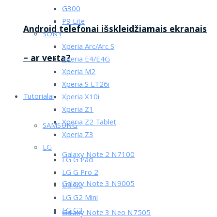
G300
P9 Lite
Android telefonai išskleidžiamais ekranais
SONY
Xperia Arc/Arc S
– ar verta?
Xperia E4/E4G
Xperia M2
Xperia S LT26i
Tutorialai
Xperia X10i
Xperia Z1
Xperia Z2 Tablet
SAMSUNG
Xperia Z3
LG
Galaxy Note 2 N7100
LG G Pad
LG G Pro 2
Galaxy Note 3 N9005
LG G2
LG G2 Mini
LG G3
Galaxy Note 3 Neo N7505