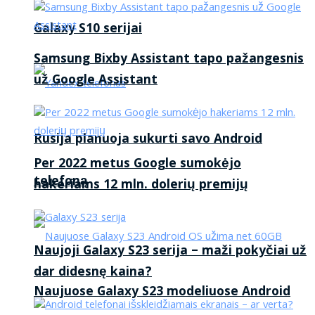
Galaxy S10 serijai
Samsung Bixby Assistant tapo pažangesnis
už Google Assistant
Rusija planuoja sukurti savo Android
Per 2022 metus Google sumokėjo
telefoną
hakeriams 12 mln. dolerių premijų
Naujoji Galaxy S23 serija – maži pokyčiai už
dar didesnę kaina?
Naujuose Galaxy S23 modeliuose Android