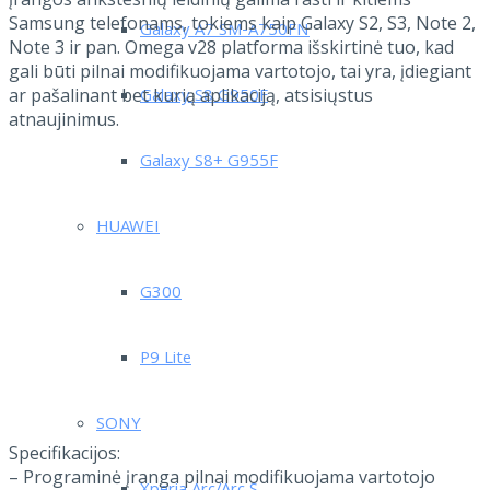
Samsung telefonams, tokiems kaip Galaxy S2, S3, Note 2,
Galaxy A7 SM-A750FN
Note 3 ir pan.
Omega v28 platforma išskirtinė tuo, kad
gali būti pilnai modifikuojama vartotojo, tai yra, įdiegiant
ar pašalinant bet kurią aplikaciją, atsisiųstus
Galaxy S8 G950F
atnaujinimus.
Galaxy S8+ G955F
HUAWEI
G300
P9 Lite
SONY
Specifikacijos:
– Programinė įranga pilnai modifikuojama vartotojo