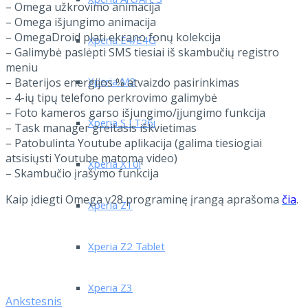
Xperia Arc/Arc S
– Omega užkrovimo animacija
– Omega išjungimo animacija
– OmegaDroid plati ekrano fonų kolekcija
Xperia E4/E4G
– Galimybė paslėpti SMS tiesiai iš skambučių registro
meniu
Xperia M2
– Baterijos energijos % atvaizdo pasirinkimas
– 4-ių tipų telefono perkrovimo galimybė
– Foto kameros garso išjungimo/įjungimo funkcija
Xperia S LT26i
– Task manager greitasis iškvietimas
– Patobulinta Youtube aplikacija (galima tiesiogiai
atsisiųsti Youtube matomą video)
Xperia X10i
– Skambučio įrašymo funkcija
Kaip įdiegti Omega v28 programinę įrangą aprašoma
čia
.
Xperia Z1
Xperia Z2 Tablet
Xperia Z3
Ankstesnis