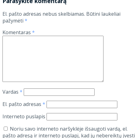
Parašykite komentarą
El. pašto adresas nebus skelbiamas.
Būtini laukeliai
pažymėti
*
Komentaras
*
Vardas
*
El. pašto adresas
*
Interneto puslapis
Noriu savo interneto naršyklėje išsaugoti vardą, el.
pašto adresą ir interneto puslapį, kad jų nebereiktų įvesti