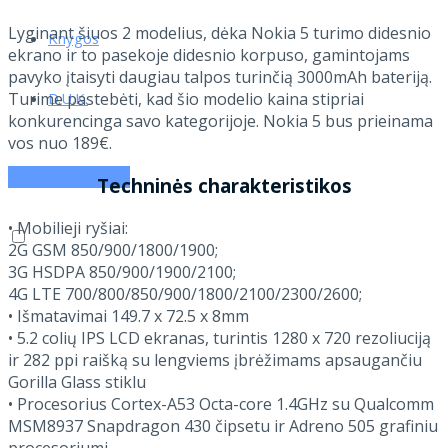
Lyginant šiuos 2 modelius, dėka Nokia 5 turimo didesnio
Knygos
ekrano ir to pasekoje didesnio korpuso, gamintojams
pavyko įtaisyti daugiau talpos turinčią 3000mAh bateriją.
D.U.K.
Turime pastebėti, kad šio modelio kaina stipriai
konkurencinga savo kategorijoje. Nokia 5 bus prieinama
vos nuo 189€.
PRENUMERUOK
Techninės charakteristikos
• Mobilieji ryšiai:
2G GSM 850/900/1800/1900;
3G HSDPA 850/900/1900/2100;
4G LTE 700/800/850/900/1800/2100/2300/2600;
• Išmatavimai 149.7 x 72.5 x 8mm
• 5.2 colių IPS LCD ekranas, turintis 1280 x 720 rezoliuciją
ir 282 ppi raišką su lengviems įbrėžimams apsaugančiu
Gorilla Glass stiklu
• Procesorius Cortex-A53 Octa-core 1.4GHz su Qualcomm
MSM8937 Snapdragon 430 čipsetu ir Adreno 505 grafiniu
procesoriumi