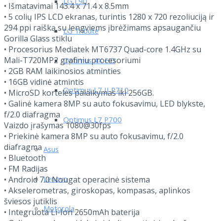
LG L90
• Išmatavimai 143.4 x 71.4 x 8.5mm
• 5 colių IPS LCD ekranas, turintis 1280 x 720 rezoliuciją ir
294 ppi raišką su lengviems įbrėžimams apsaugančiu
LG Tribute
Gorilla Glass stiklu
• Procesorius Mediatek MT6737 Quad-core 1.4GHz su
Mali-T720MP2 grafiniu procesoriumi
Optimus 4X HD
• 2GB RAM laikinosios atminties
• 16GB vidinė atmintis
Optimus L7 II P710
• MicroSD kortelės palaikymas iki 256GB.
• Galinė kamera 8MP su auto fokusavimu, LED blykste,
f/2.0 diafragma
Optimus L7 P700
Vaizdo įrašymas 1080@30fps
• Priekinė kamera 8MP su auto fokusavimu, f/2.0
diafragma
Asus
• Bluetooth
• FM Radijas
Lenovo
• Android 7.0 Nougat operacinė sistema
• Akselerometras, giroskopas, kompasas, aplinkos
šviesos jutiklis
Motorola
• Integruota Li-Ion 2650mAh baterija