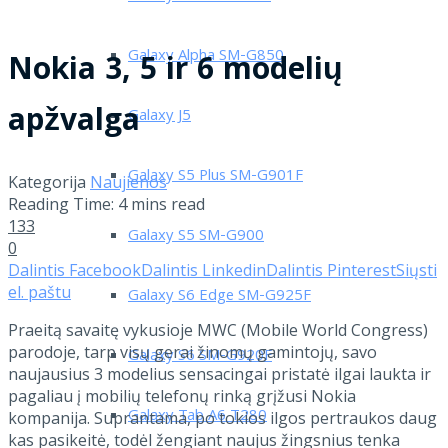
Galaxy Alpha SM-G850
Nokia 3, 5 ir 6 modelių
apžvalga
Galaxy J5
Galaxy S5 Plus SM-G901F
Kategorija
Naujienos
Reading Time: 4 mins read
133
Galaxy S5 SM-G900
0
Dalintis Facebook
Dalintis Linkedin
Dalintis Pinterest
Siųsti
el. paštu
Galaxy S6 Edge SM-G925F
Praeitą savaitę vykusioje MWC (Mobile World Congress)
parodoje, tarp visų gerai žinomų gamintojų, savo
Galaxy S6 SM-G920F
naujausius 3 modelius sensacingai pristatė ilgai laukta ir
pagaliau į mobilių telefonų rinką grįžusi Nokia
Galaxy Tab A6 T280
kompanija. Suprantama, po tokios ilgos pertraukos daug
kas pasikeitė, todėl žengiant naujus žingsnius tenka