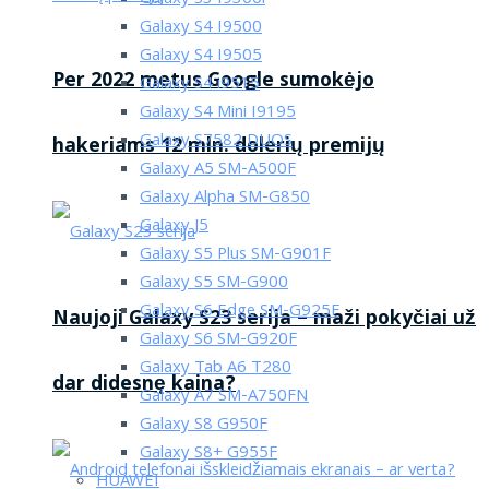
Galaxy S4 I9500
Galaxy S4 I9505
Per 2022 metus Google sumokėjo
Galaxy S4 i9515
Galaxy S4 Mini I9195
Galaxy S7582 DUOS
hakeriams 12 mln. dolerių premijų
Galaxy A5 SM-A500F
Galaxy Alpha SM-G850
Galaxy J5
Galaxy S5 Plus SM-G901F
Galaxy S5 SM-G900
Galaxy S6 Edge SM-G925F
Naujoji Galaxy S23 serija – maži pokyčiai už
Galaxy S6 SM-G920F
Galaxy Tab A6 T280
dar didesnę kaina?
Galaxy A7 SM-A750FN
Galaxy S8 G950F
Galaxy S8+ G955F
HUAWEI