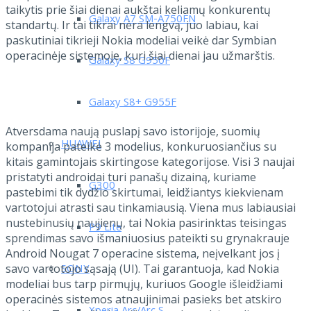
taikytis prie šiai dienai aukštai keliamų konkurentų
Galaxy A7 SM-A750FN
standartų. Ir tai tikrai nėra lengvą, juo labiau, kai
paskutiniai tikrieji Nokia modeliai veikė dar Symbian
operacinėje sistemoje, kuri šiai dienai jau užmarštis.
Galaxy S8 G950F
Galaxy S8+ G955F
Atversdama naują puslapį savo istorijoje, suomių
HUAWEI
kompanija pateikė 3 modelius, konkuruosiančius su
kitais gamintojais skirtingose kategorijose. Visi 3 naujai
pristatyti androidai turi panašų dizainą, kuriame
G300
pastebimi tik dydžio skirtumai, leidžiantys kiekvienam
vartotojui atrasti sau tinkamiausią. Viena mus labiausiai
nustebinusių naujienų, tai Nokia pasirinktas teisingas
P9 Lite
sprendimas savo išmaniuosius pateikti su grynakrauje
Android Nougat 7 operacine sistema, neįvelkant jos į
savo vartotojo sąsają (UI). Tai garantuoja, kad Nokia
SONY
modeliai bus tarp pirmųjų, kuriuos Google išleidžiami
operacinės sistemos atnaujinimai pasieks bet atskiro