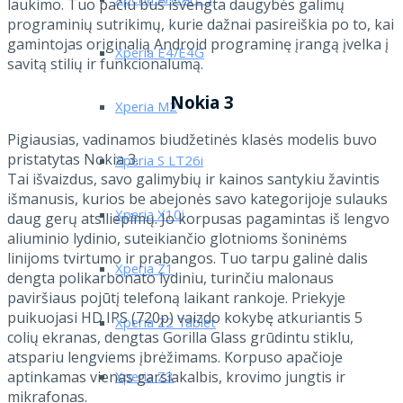
Xperia Arc/Arc S
laukimo. Tuo pačiu bus išvengta daugybės galimų
programinių sutrikimų, kurie dažnai pasireiškia po to, kai
gamintojas originalią Android programinę įrangą įvelka į
Xperia E4/E4G
savitą stilių ir funkcionalumą.
Nokia 3
Xperia M2
Pigiausias, vadinamos biudžetinės klasės modelis buvo
pristatytas Nokia 3.
Xperia S LT26i
Tai išvaizdus, savo galimybių ir kainos santykiu žavintis
išmanusis, kurios be abejonės savo kategorijoje sulauks
Xperia X10i
daug gerų atsiliepimų. Jo korpusas pagamintas iš lengvo
aliuminio lydinio, suteikiančio glotnioms šoninėms
linijoms tvirtumo ir prabangos. Tuo tarpu galinė dalis
Xperia Z1
dengta polikarbonato lydiniu, turinčiu malonaus
paviršiaus pojūtį telefoną laikant rankoje. Priekyje
puikuojasi HD IPS (720p) vaizdo kokybę atkuriantis 5
Xperia Z2 Tablet
colių ekranas, dengtas Gorilla Glass grūdintu stiklu,
atspariu lengviems įbrėžimams. Korpuso apačioje
Xperia Z3
aptinkamas vienas garsiakalbis, krovimo jungtis ir
mikrafonas.