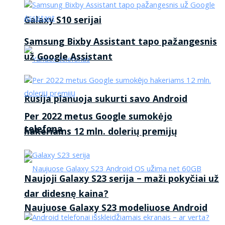
Galaxy S10 serijai
Samsung Bixby Assistant tapo pažangesnis
už Google Assistant
Rusija planuoja sukurti savo Android
Per 2022 metus Google sumokėjo
telefoną
hakeriams 12 mln. dolerių premijų
Naujoji Galaxy S23 serija – maži pokyčiai už
dar didesnę kaina?
Naujuose Galaxy S23 modeliuose Android