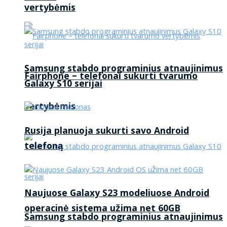
vertybėmis
Samsung stabdo programinius atnaujinimus
Fairphone – telefonai sukurti tvarumo
Galaxy S10 serijai
vertybėmis
Rusija planuoja sukurti savo Android
telefoną
Naujuose Galaxy S23 modeliuose Android
operacinė sistema užima net 60GB
Samsung stabdo programinius atnaujinimus