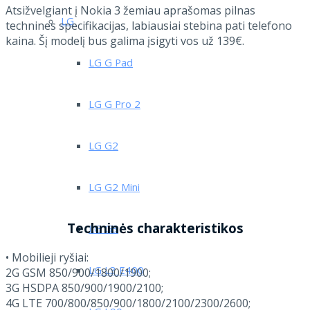
Atsižvelgiant į Nokia 3 žemiau aprašomas pilnas
LG
technines specifikacijas, labiausiai stebina pati telefono
kaina. Šį modelį bus galima įsigyti vos už 139€.
LG G Pad
LG G Pro 2
LG G2
LG G2 Mini
Techninės charakteristikos
LG G3
• Mobilieji ryšiai:
LG L3 E400
2G GSM 850/900/1800/1900;
3G HSDPA 850/900/1900/2100;
4G LTE 700/800/850/900/1800/2100/2300/2600;