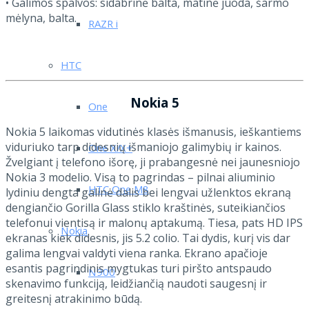
• Galimos spalvos: sidabrinė balta, matinė juoda, šarmo
mėlyna, balta.
RAZR i
HTC
Nokia 5
One
Nokia 5 laikomas vidutinės klasės išmanusis, ieškantiems
viduriuko tarp didesnių išmaniojo galimybių ir kainos.
One X/X+
Žvelgiant į telefono išorę, ji prabangesnė nei jaunesniojo
Nokia 3 modelio. Visą to pagrindas – pilnai aliuminio
HTC One M8
lydiniu dengta galinė dalis bei lengvai užlenktos ekraną
dengiančio Gorilla Glass stiklo kraštinės, suteikiančios
telefonui vientisą ir malonų aptakumą. Tiesa, pats HD IPS
Nokia
ekranas kiek didesnis, jis 5.2 colio. Tai dydis, kurį vis dar
galima lengvai valdyti viena ranka. Ekrano apačioje
esantis pagrindinis mygtukas turi piršto antspaudo
N900
skenavimo funkciją, leidžiančią naudoti saugesnį ir
greitesnį atrakinimo būdą.