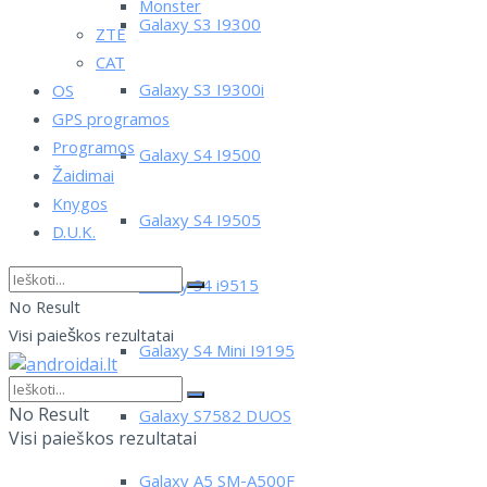
Monster
Galaxy S3 I9300
ZTE
CAT
Galaxy S3 I9300i
OS
GPS programos
Programos
Galaxy S4 I9500
Žaidimai
Knygos
Galaxy S4 I9505
D.U.K.
Galaxy S4 i9515
No Result
Visi paieškos rezultatai
Galaxy S4 Mini I9195
No Result
Galaxy S7582 DUOS
Visi paieškos rezultatai
Galaxy A5 SM-A500F