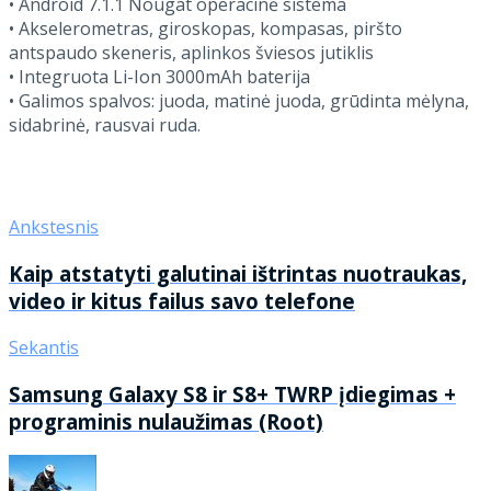
• Android 7.1.1 Nougat operacinė sistema
• Akselerometras, giroskopas, kompasas, piršto
antspaudo skeneris, aplinkos šviesos jutiklis
• Integruota Li-Ion 3000mAh baterija
• Galimos spalvos: juoda, matinė juoda, grūdinta mėlyna,
sidabrinė, rausvai ruda.
Ankstesnis
Kaip atstatyti galutinai ištrintas nuotraukas,
video ir kitus failus savo telefone
Sekantis
Samsung Galaxy S8 ir S8+ TWRP įdiegimas +
programinis nulaužimas (Root)