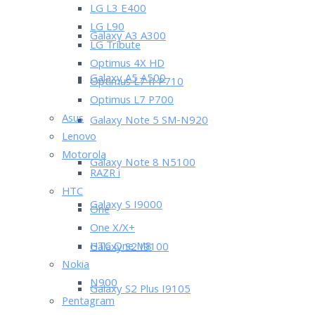
LG L3 E400
LG L90
Galaxy A3 A300
LG Tribute
Optimus 4X HD
Galaxy A5 A500
Optimus L7 II P710
Optimus L7 P700
Asus
Galaxy Note 5 SM-N920
Lenovo
Motorola
Galaxy Note 8 N5100
RAZR i
HTC
Galaxy S I9000
One
One X/X+
HTC One M8
Galaxy S2 I9100
Nokia
N900
Galaxy S2 Plus I9105
Pentagram