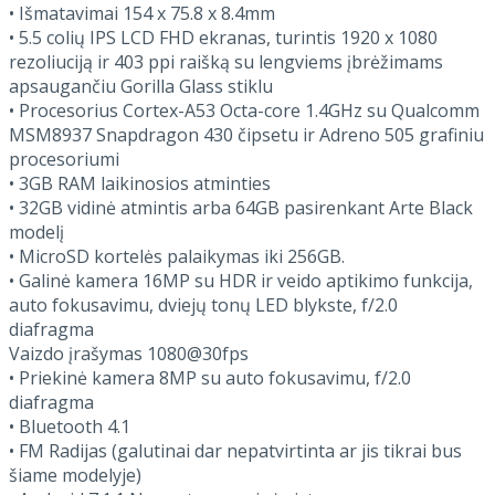
• Išmatavimai 154 x 75.8 x 8.4mm
• 5.5 colių IPS LCD FHD ekranas, turintis 1920 x 1080
rezoliuciją ir 403 ppi raišką su lengviems įbrėžimams
apsaugančiu Gorilla Glass stiklu
• Procesorius Cortex-A53 Octa-core 1.4GHz su Qualcomm
MSM8937 Snapdragon 430 čipsetu ir Adreno 505 grafiniu
procesoriumi
• 3GB RAM laikinosios atminties
• 32GB vidinė atmintis arba 64GB pasirenkant Arte Black
modelį
• MicroSD kortelės palaikymas iki 256GB.
• Galinė kamera 16MP su HDR ir veido aptikimo funkcija,
auto fokusavimu, dviejų tonų LED blykste, f/2.0
diafragma
Vaizdo įrašymas 1080@30fps
• Priekinė kamera 8MP su auto fokusavimu, f/2.0
diafragma
• Bluetooth 4.1
• FM Radijas (galutinai dar nepatvirtinta ar jis tikrai bus
šiame modelyje)