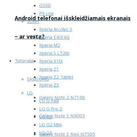
G300
P9 Lite
Android telefonai išskleidžiamais ekranais
SONY
Xperia Arc/Arc S
– ar verta?
Xperia E4/E4G
Xperia M2
Xperia S LT26i
Tutorialai
Xperia X10i
Xperia Z1
Xperia Z2 Tablet
SAMSUNG
Xperia Z3
LG
Galaxy Note 2 N7100
LG G Pad
LG G Pro 2
Galaxy Note 3 N9005
LG G2
LG G2 Mini
LG G3
Galaxy Note 3 Neo N7505