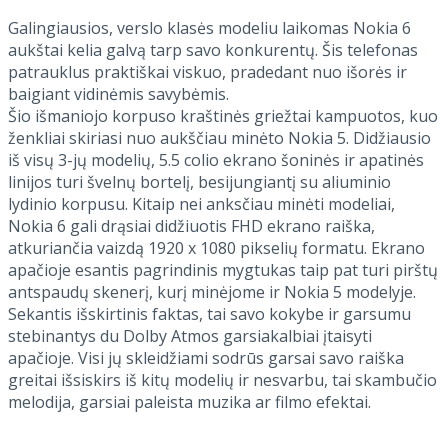
Galingiausios, verslo klasės modeliu laikomas Nokia 6
aukštai kelia galvą tarp savo konkurentų. Šis telefonas
patrauklus praktiškai viskuo, pradedant nuo išorės ir
baigiant vidinėmis savybėmis.
Šio išmaniojo korpuso kraštinės griežtai kampuotos, kuo
ženkliai skiriasi nuo aukščiau minėto Nokia 5. Didžiausio
iš visų 3-jų modelių, 5.5 colio ekrano šoninės ir apatinės
linijos turi švelnų bortelį, besijungiantį su aliuminio
lydinio korpusu. Kitaip nei anksčiau minėti modeliai,
Nokia 6 gali drąsiai didžiuotis FHD ekrano raiška,
atkuriančia vaizdą 1920 x 1080 pikselių formatu. Ekrano
apačioje esantis pagrindinis mygtukas taip pat turi pirštų
antspaudų skenerį, kurį minėjome ir Nokia 5 modelyje.
Sekantis išskirtinis faktas, tai savo kokybe ir garsumu
stebinantys du Dolby Atmos garsiakalbiai įtaisyti
apačioje. Visi jų skleidžiami sodrūs garsai savo raiška
greitai išsiskirs iš kitų modelių ir nesvarbu, tai skambučio
melodija, garsiai paleista muzika ar filmo efektai.