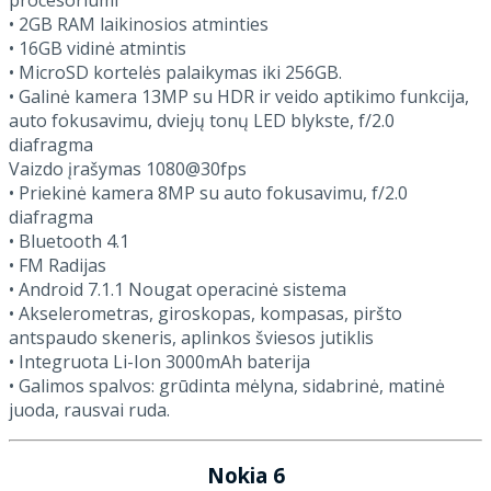
• 2GB RAM laikinosios atminties
• 16GB vidinė atmintis
• MicroSD kortelės palaikymas iki 256GB.
• Galinė kamera 13MP su HDR ir veido aptikimo funkcija,
auto fokusavimu, dviejų tonų LED blykste, f/2.0
diafragma
Vaizdo įrašymas 1080@30fps
• Priekinė kamera 8MP su auto fokusavimu, f/2.0
diafragma
• Bluetooth 4.1
• FM Radijas
• Android 7.1.1 Nougat operacinė sistema
• Akselerometras, giroskopas, kompasas, piršto
antspaudo skeneris, aplinkos šviesos jutiklis
• Integruota Li-Ion 3000mAh baterija
• Galimos spalvos: grūdinta mėlyna, sidabrinė, matinė
juoda, rausvai ruda.
Nokia 6