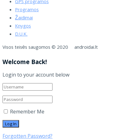
GPS programos
Programos
Žaidimai
Knygos
D.U.K.
Visos teisės saugomos © 2020 androidai.lt
Welcome Back!
Login to your account below
Remember Me
Forgotten Password?