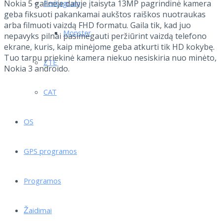
Pentagram
Nokia 5 galinėje dalyje įtaisyta 13MP pagrindinė kamera
geba fiksuoti pakankamai aukštos raiškos nuotraukas
arba filmuoti vaizdą FHD formatu. Gaila tik, kad juo
Monster
nepavyks pilnai pasimėgauti peržiūrint vaizdą telefono
ekrane, kuris, kaip minėjome geba atkurti tik HD kokybę.
Tuo tarpu priekinė kamera niekuo nesiskiria nuo minėto,
ZTE
Nokia 3 androido.
CAT
OS
GPS programos
Programos
Žaidimai