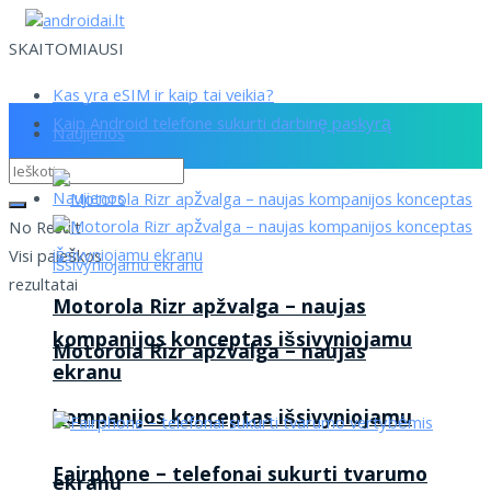
SKAITOMIAUSI
Kas yra eSIM ir kaip tai veikia?
Kaip Android telefone sukurti darbinę paskyrą
Naujienos
Naujienos
No Result
Visi paieškos
rezultatai
Motorola Rizr apžvalga – naujas
kompanijos konceptas išsivyniojamu
Motorola Rizr apžvalga – naujas
ekranu
kompanijos konceptas išsivyniojamu
Fairphone – telefonai sukurti tvarumo
ekranu