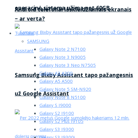
operacinė sistema užima net 60GB
Android telefonai išskleidžiamais ekranais
– ar verta?
Tutorialai
SAMSUNG
Galaxy Note 2 N7100
Galaxy Note 3 N9005
Galaxy Note 3 Neo N7505
Galaxy A3 A300
Samsung Bixby Assistant tapo pažangesnis
Galaxy A5 A500
Galaxy Note 5 SM-N920
už Google Assistant
Galaxy Note 8 N5100
Galaxy S I9000
Galaxy S2 I9100
Galaxy S2 Plus I9105
Galaxy S3 I9300
Galaxy S3 I9300i