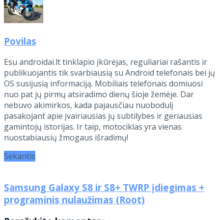
Povilas
Esu androidai.lt tinklapio įkūrėjas, reguliariai rašantis ir
publikuojantis tik svarbiausią su Android telefonais bei jų
OS susijusią informaciją. Mobiliais telefonais domiuosi
nuo pat jų pirmų atsiradimo dienų šioje žemėje. Dar
nebuvo akimirkos, kada pajausčiau nuobodulį
pasakojant apie įvairiausias jų subtilybes ir geriausias
gamintojų istorijas. Ir taip, motociklas yra vienas
nuostabiausių žmogaus išradimų!
Sekantis
Samsung Galaxy S8 ir S8+ TWRP įdiegimas +
programinis nulaužimas (Root)