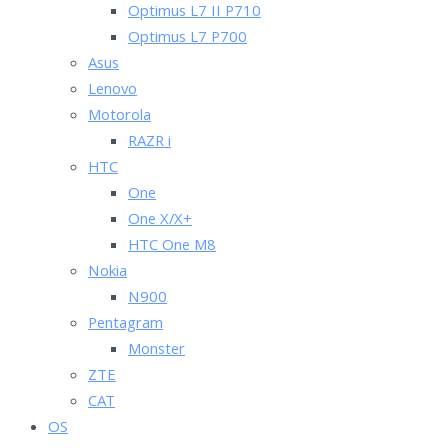
Optimus L7 II P710
Optimus L7 P700
Asus
Lenovo
Motorola
RAZR i
HTC
One
One X/X+
HTC One M8
Nokia
N900
Pentagram
Monster
ZTE
CAT
OS