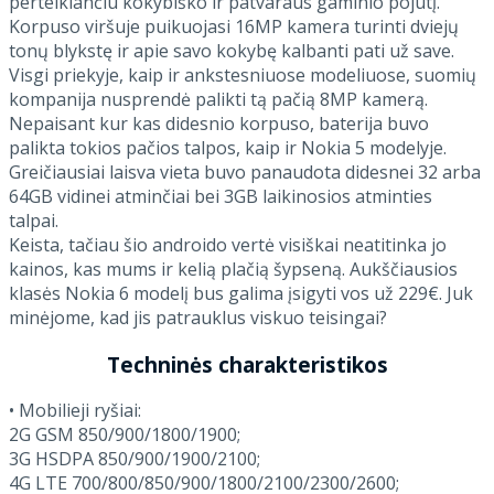
perteikiančiu kokybiško ir patvaraus gaminio pojūtį.
Korpuso viršuje puikuojasi 16MP kamera turinti dviejų
tonų blykstę ir apie savo kokybę kalbanti pati už save.
Visgi priekyje, kaip ir ankstesniuose modeliuose, suomių
kompanija nusprendė palikti tą pačią 8MP kamerą.
Nepaisant kur kas didesnio korpuso, baterija buvo
palikta tokios pačios talpos, kaip ir Nokia 5 modelyje.
Greičiausiai laisva vieta buvo panaudota didesnei 32 arba
64GB vidinei atminčiai bei 3GB laikinosios atminties
talpai.
Keista, tačiau šio androido vertė visiškai neatitinka jo
kainos, kas mums ir kelią plačią šypseną. Aukščiausios
klasės Nokia 6 modelį bus galima įsigyti vos už 229€. Juk
minėjome, kad jis patrauklus viskuo teisingai?
Techninės charakteristikos
• Mobilieji ryšiai:
2G GSM 850/900/1800/1900;
3G HSDPA 850/900/1900/2100;
4G LTE 700/800/850/900/1800/2100/2300/2600;