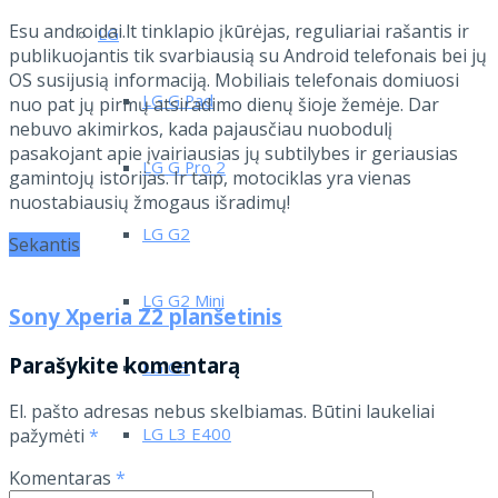
Esu androidai.lt tinklapio įkūrėjas, reguliariai rašantis ir
LG
publikuojantis tik svarbiausią su Android telefonais bei jų
OS susijusią informaciją. Mobiliais telefonais domiuosi
LG G Pad
nuo pat jų pirmų atsiradimo dienų šioje žemėje. Dar
nebuvo akimirkos, kada pajausčiau nuobodulį
pasakojant apie įvairiausias jų subtilybes ir geriausias
LG G Pro 2
gamintojų istorijas. Ir taip, motociklas yra vienas
nuostabiausių žmogaus išradimų!
LG G2
Sekantis
LG G2 Mini
Sony Xperia Z2 planšetinis
Parašykite komentarą
LG G3
El. pašto adresas nebus skelbiamas.
Būtini laukeliai
LG L3 E400
pažymėti
*
Komentaras
*