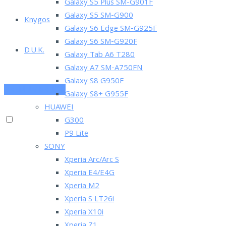
Galaxy S5 Plus SM-G901F
Galaxy S5 SM-G900
Knygos
Galaxy S6 Edge SM-G925F
Galaxy S6 SM-G920F
D.U.K.
Galaxy Tab A6 T280
Galaxy A7 SM-A750FN
Galaxy S8 G950F
PRENUMERUOK
Galaxy S8+ G955F
HUAWEI
G300
P9 Lite
SONY
Xperia Arc/Arc S
Xperia E4/E4G
Xperia M2
Xperia S LT26i
Xperia X10i