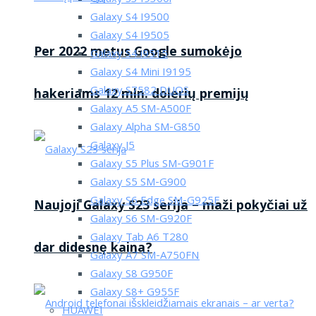
Galaxy S4 I9500
Galaxy S4 I9505
Per 2022 metus Google sumokėjo
Galaxy S4 i9515
Galaxy S4 Mini I9195
Galaxy S7582 DUOS
hakeriams 12 mln. dolerių premijų
Galaxy A5 SM-A500F
Galaxy Alpha SM-G850
Galaxy J5
Galaxy S5 Plus SM-G901F
Galaxy S5 SM-G900
Galaxy S6 Edge SM-G925F
Naujoji Galaxy S23 serija – maži pokyčiai už
Galaxy S6 SM-G920F
Galaxy Tab A6 T280
dar didesnę kaina?
Galaxy A7 SM-A750FN
Galaxy S8 G950F
Galaxy S8+ G955F
HUAWEI