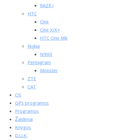
RAZR i
HTC
One
One X/X+
HTC One M8
Nokia
N900
Pentagram
Monster
ZTE
CAT
OS
GPS programos
Programos
Žaidimai
Knygos
D.U.K.