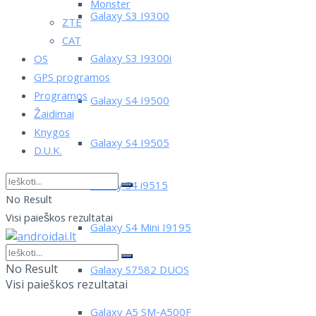
Monster
Galaxy S3 I9300
ZTE
CAT
Galaxy S3 I9300i
OS
GPS programos
Programos
Galaxy S4 I9500
Žaidimai
Knygos
Galaxy S4 I9505
D.U.K.
Galaxy S4 i9515
No Result
Visi paieškos rezultatai
Galaxy S4 Mini I9195
No Result
Galaxy S7582 DUOS
Visi paieškos rezultatai
Galaxy A5 SM-A500F