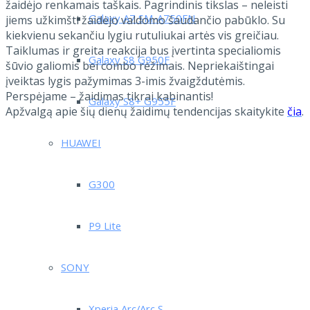
žaidėjo renkamais taškais. Pagrindinis tikslas – neleisti
Galaxy A7 SM-A750FN
jiems užkimšti žaidėjo valdomo šaudančio pabūklo. Su
kiekvienu sekančiu lygiu rutuliukai artės vis greičiau.
Taiklumas ir greita reakcija bus įvertinta specialiomis
Galaxy S8 G950F
šūvio galiomis bei combo rėžimais. Nepriekaištingai
įveiktas lygis pažymimas 3-imis žvaigždutėmis.
Perspėjame – žaidimas tikrai kabinantis!
Galaxy S8+ G955F
Apžvalgą apie šių dienų žaidimų tendencijas skaitykite
čia
.
HUAWEI
G300
P9 Lite
SONY