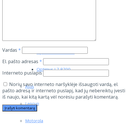
LG L90
LG Tribute
Optimus 4X HD
Vardas
*
Optimus L7 II P710
El. pašto adresas
*
Optimus L7 P700
Interneto puslapis
Noriu savo interneto naršyklėje išsaugoti vardą, el.
Asus
pašto adresą ir interneto puslapį, kad jų nebereiktų įvesti
iš naujo, kai kitą kartą vėl norėsiu parašyti komentarą.
Lenovo
Motorola