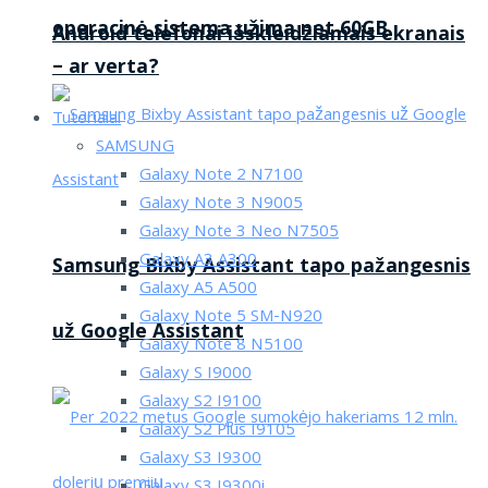
operacinė sistema užima net 60GB
Android telefonai išskleidžiamais ekranais
– ar verta?
Tutorialai
SAMSUNG
Galaxy Note 2 N7100
Galaxy Note 3 N9005
Galaxy Note 3 Neo N7505
Galaxy A3 A300
Samsung Bixby Assistant tapo pažangesnis
Galaxy A5 A500
Galaxy Note 5 SM-N920
už Google Assistant
Galaxy Note 8 N5100
Galaxy S I9000
Galaxy S2 I9100
Galaxy S2 Plus I9105
Galaxy S3 I9300
Galaxy S3 I9300i