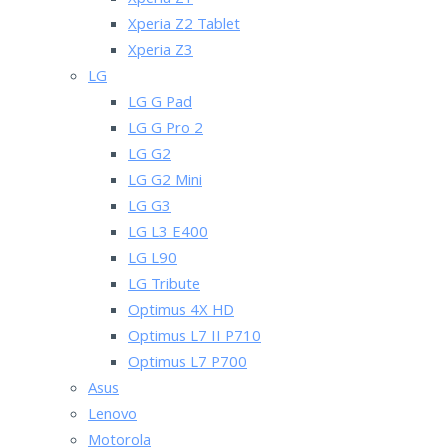
Xperia Z1
Xperia Z2 Tablet
Xperia Z3
LG
LG G Pad
LG G Pro 2
LG G2
LG G2 Mini
LG G3
LG L3 E400
LG L90
LG Tribute
Optimus 4X HD
Optimus L7 II P710
Optimus L7 P700
Asus
Lenovo
Motorola