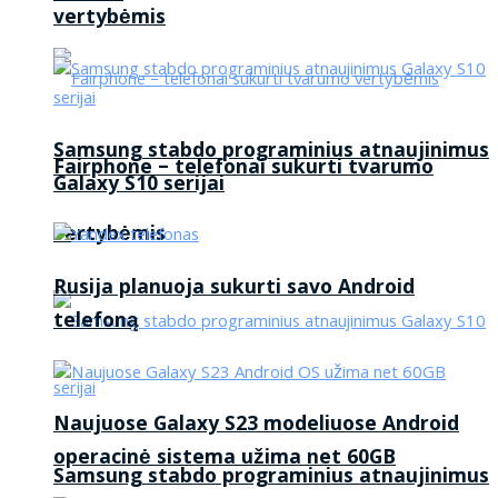
vertybėmis
Samsung stabdo programinius atnaujinimus
Fairphone – telefonai sukurti tvarumo
Galaxy S10 serijai
vertybėmis
Rusija planuoja sukurti savo Android
telefoną
Naujuose Galaxy S23 modeliuose Android
operacinė sistema užima net 60GB
Samsung stabdo programinius atnaujinimus