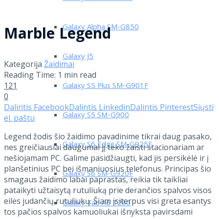
Galaxy Alpha SM-G850
Marble Legend
Galaxy J5
Kategorija
Žaidimai
Reading Time: 1 min read
121
Galaxy S5 Plus SM-G901F
0
Dalintis Facebook
Dalintis Linkedin
Dalintis Pinterest
Siųsti
Galaxy S5 SM-G900
el. paštu
Legend žodis šio žaidimo pavadinime tikrai daug pasako,
Galaxy S6 Edge SM-G925F
nes greičiausiai daugumai jį teko žaisti stacionariam ar
nešiojamam PC. Galime pasidžiaugti, kad jis persikėlė ir į
planšetinius PC bei išmaniuosius telefonus. Principas šio
Galaxy S6 SM-G920F
smagaus žaidimo labai paprastas, reikia tik taikliai
pataikyti užtaisytą rutuliuką prie derančios spalvos visos
eilės judančių rutuliukų. Šiam įsiterpus visi greta esantys
Galaxy Tab A6 T280
tos pačios spalvos kamuoliukai išnyksta pavirsdami