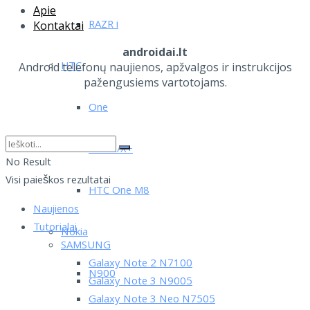
Apie
RAZR i
Kontaktai
androidai.lt
HTC
Android telefonų naujienos, apžvalgos ir instrukcijos
pažengusiems vartotojams.
One
One X/X+
No Result
Visi paieškos rezultatai
HTC One M8
Naujienos
Tutorialai
Nokia
SAMSUNG
Galaxy Note 2 N7100
N900
Galaxy Note 3 N9005
Galaxy Note 3 Neo N7505