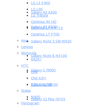
LG L3 E400
LG L90
Galaxy A3 A300
LG Tribute
Optimus 4X HD
Galaxy A5 A500
Optimus L7 II P710
Optimus L7 P700
Asus
Galaxy Note 5 SM-N920
Lenovo
Motorola
Galaxy Note 8 N5100
RAZR i
HTC
Galaxy S I9000
One
One X/X+
HTC One M8
Galaxy S2 I9100
Nokia
N900
Galaxy S2 Plus I9105
Pentagram