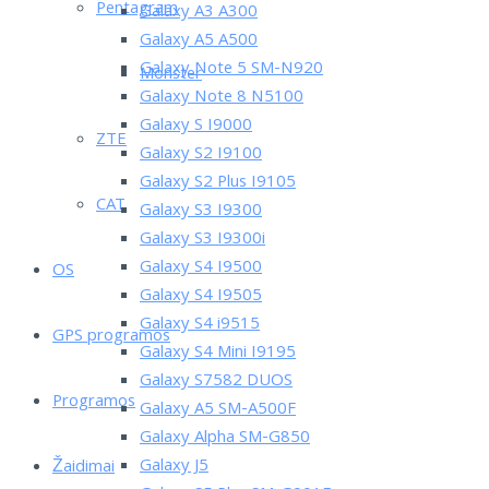
Pentagram
Galaxy A3 A300
Galaxy A5 A500
Galaxy Note 5 SM-N920
Monster
Galaxy Note 8 N5100
Galaxy S I9000
ZTE
Galaxy S2 I9100
Galaxy S2 Plus I9105
CAT
Galaxy S3 I9300
Galaxy S3 I9300i
Galaxy S4 I9500
OS
Galaxy S4 I9505
Galaxy S4 i9515
GPS programos
Galaxy S4 Mini I9195
Galaxy S7582 DUOS
Programos
Galaxy A5 SM-A500F
Galaxy Alpha SM-G850
Galaxy J5
Žaidimai