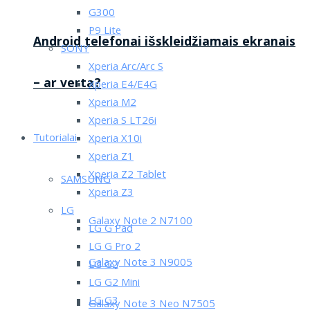
G300
P9 Lite
Android telefonai išskleidžiamais ekranais
SONY
Xperia Arc/Arc S
– ar verta?
Xperia E4/E4G
Xperia M2
Xperia S LT26i
Tutorialai
Xperia X10i
Xperia Z1
Xperia Z2 Tablet
SAMSUNG
Xperia Z3
LG
Galaxy Note 2 N7100
LG G Pad
LG G Pro 2
Galaxy Note 3 N9005
LG G2
LG G2 Mini
LG G3
Galaxy Note 3 Neo N7505