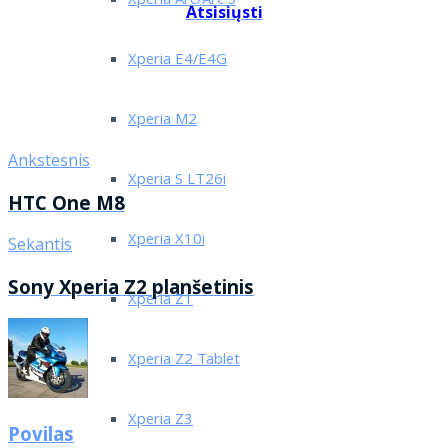
Xperia Arc/Arc S
Atsisiųsti
Xperia E4/E4G
Xperia M2
Ankstesnis
Xperia S LT26i
HTC One M8
Xperia X10i
Sekantis
Sony Xperia Z2 planšetinis
Xperia Z1
Xperia Z2 Tablet
Xperia Z3
Povilas