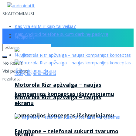
SKAITOMIAUSI
Kas yra eSIM ir kaip tai veikia?
Kaip Android telefone sukurti darbinę paskyrą
Naujienos
Naujienos
No Result
Visi paieškos
rezultatai
Motorola Rizr apžvalga – naujas
kompanijos konceptas išsivyniojamu
Motorola Rizr apžvalga – naujas
ekranu
kompanijos konceptas išsivyniojamu
Fairphone – telefonai sukurti tvarumo
ekranu