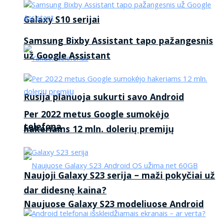
Galaxy S10 serijai
Samsung Bixby Assistant tapo pažangesnis
už Google Assistant
Rusija planuoja sukurti savo Android
Per 2022 metus Google sumokėjo
telefoną
hakeriams 12 mln. dolerių premijų
Naujoji Galaxy S23 serija – maži pokyčiai už
dar didesnę kaina?
Naujuose Galaxy S23 modeliuose Android