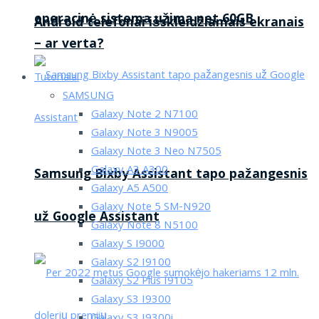
operacinė sistema užima net 60GB
Android telefonai išskleidžiamais ekranais
– ar verta?
Tutorialai
SAMSUNG
Galaxy Note 2 N7100
Galaxy Note 3 N9005
Galaxy Note 3 Neo N7505
Galaxy A3 A300
Samsung Bixby Assistant tapo pažangesnis
Galaxy A5 A500
Galaxy Note 5 SM-N920
už Google Assistant
Galaxy Note 8 N5100
Galaxy S I9000
Galaxy S2 I9100
Galaxy S2 Plus I9105
Galaxy S3 I9300
Galaxy S3 I9300i