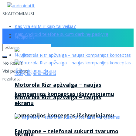
SKAITOMIAUSI
Kas yra eSIM ir kaip tai veikia?
Kaip Android telefone sukurti darbinę paskyrą
Naujienos
Naujienos
No Result
Visi paieškos
rezultatai
Motorola Rizr apžvalga – naujas
kompanijos konceptas išsivyniojamu
Motorola Rizr apžvalga – naujas
ekranu
kompanijos konceptas išsivyniojamu
Fairphone – telefonai sukurti tvarumo
ekranu