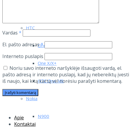
RAZR i
HTC
Vardas
*
El. pašto adresas
*
One
Interneto puslapis
One X/X+
Noriu savo interneto naršyklėje išsaugoti vardą, el.
pašto adresą ir interneto puslapį, kad jų nebereiktų įvesti
HTC One M8
iš naujo, kai kitą kartą vėl norėsiu parašyti komentarą.
Nokia
N900
Apie
Kontaktai