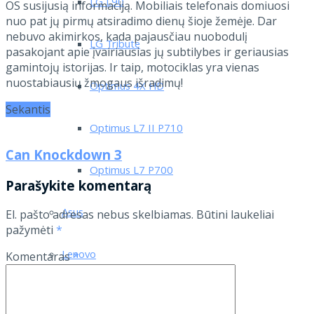
LG L90
OS susijusią informaciją. Mobiliais telefonais domiuosi
nuo pat jų pirmų atsiradimo dienų šioje žemėje. Dar
nebuvo akimirkos, kada pajausčiau nuobodulį
LG Tribute
pasakojant apie įvairiausias jų subtilybes ir geriausias
gamintojų istorijas. Ir taip, motociklas yra vienas
nuostabiausių žmogaus išradimų!
Optimus 4X HD
Sekantis
Optimus L7 II P710
Can Knockdown 3
Optimus L7 P700
Parašykite komentarą
Asus
El. pašto adresas nebus skelbiamas.
Būtini laukeliai
pažymėti
*
Lenovo
Komentaras
*
Motorola