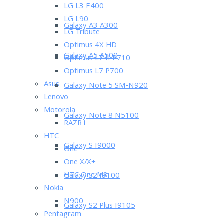
LG L3 E400
LG L90
Galaxy A3 A300
LG Tribute
Optimus 4X HD
Galaxy A5 A500
Optimus L7 II P710
Optimus L7 P700
Asus
Galaxy Note 5 SM-N920
Lenovo
Motorola
Galaxy Note 8 N5100
RAZR i
HTC
Galaxy S I9000
One
One X/X+
HTC One M8
Galaxy S2 I9100
Nokia
N900
Galaxy S2 Plus I9105
Pentagram