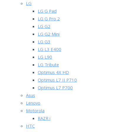
LG
LG G Pad
LG G Pro 2
LG G2
LG G2 Mini
LG G3
LG L3 E400
LG L90
LG Tribute
Optimus 4X HD
Optimus L7 II P710
Optimus L7 P700
Asus
Lenovo
Motorola
RAZR i
HTC