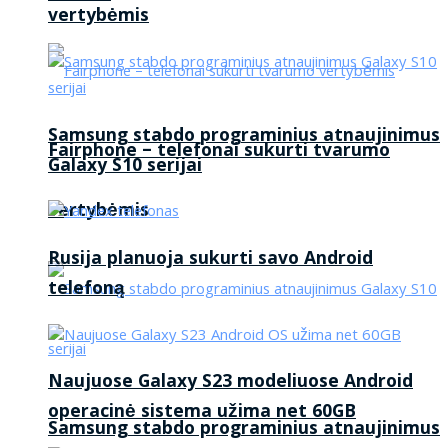
vertybėmis
Samsung stabdo programinius atnaujinimus
Fairphone – telefonai sukurti tvarumo
Galaxy S10 serijai
vertybėmis
Rusija planuoja sukurti savo Android
telefoną
Naujuose Galaxy S23 modeliuose Android
operacinė sistema užima net 60GB
Samsung stabdo programinius atnaujinimus