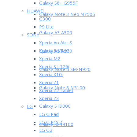
Galaxy S8+ G955F
HUAWEI
Galaxy Note 3 Neo N7505
G300
P9 Lite
Galaxy A3 A300
SONY
Xperia Arc/Arc S
Xperia E4/E4G
Galaxy A5 A500
Xperia M2
Xperia S LT26i
Galaxy Note 5 SM-N920
Xperia X10i
Xperia Z1
Galaxy Note 8 N5100
Xperia Z2 Tablet
Xperia Z3
Galaxy S I9000
LG
LG G Pad
LG G Pro 2
Galaxy S2 I9100
LG G2