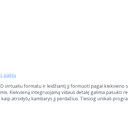
el. paštu
D virtualiu formatu ir leidžiantį jį formuoti pagal kiekvieno
mis. Kiekvieną integruojamą vidaus detalę galima pasukti re
ti kaip atrodytų kambarys jį perdažius.
Tiesiog unikali progr