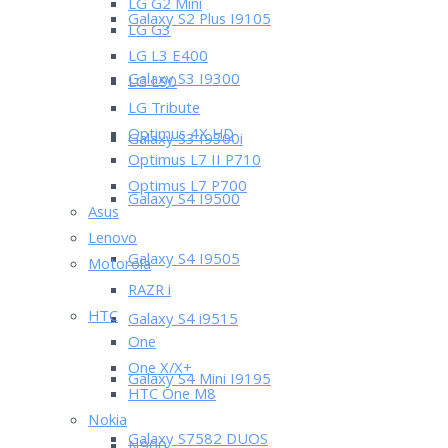
LG G2 Mini
Galaxy S2 Plus I9105
LG G3
LG L3 E400
Galaxy S3 I9300
LG L90
LG Tribute
Optimus 4X HD
Galaxy S3 I9300i
Optimus L7 II P710
Optimus L7 P700
Galaxy S4 I9500
Asus
Lenovo
Galaxy S4 I9505
Motorola
RAZR i
HTC
Galaxy S4 i9515
One
One X/X+
Galaxy S4 Mini I9195
HTC One M8
Nokia
Galaxy S7582 DUOS
N900