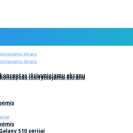
 konceptas išsivyniojamu ekranu
 konceptas išsivyniojamu ekranu
ybėmis
ybėmis
alaxy S10 serijai