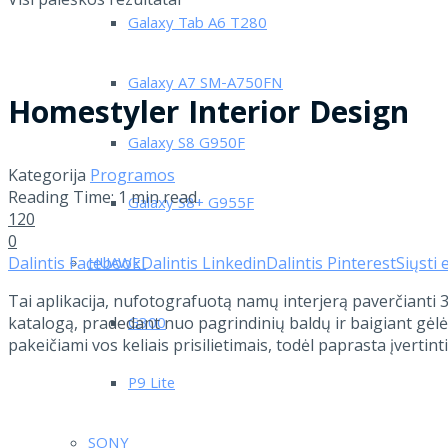
Galaxy Tab A6 T280
Galaxy A7 SM-A750FN
Homestyler Interior Design
Galaxy S8 G950F
Kategorija
Programos
Reading Time: 1 min read
Galaxy S8+ G955F
120
0
Dalintis Facebook
Dalintis Linkedin
Dalintis Pinterest
Siųsti 
HUAWEI
Tai aplikacija, nufotografuotą namų interjerą paverčianti 3
katalogą, pradedant nuo pagrindinių baldų ir baigiant gėlė
G300
pakeičiami vos keliais prisilietimais, todėl paprasta įvertin
P9 Lite
SONY