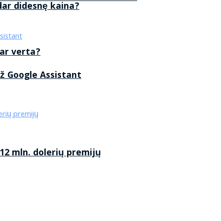
 dar didesnę kaina?
 ar verta?
ž Google Assistant
2 mln. dolerių premijų