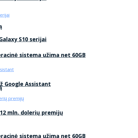
ą
alaxy S10 serijai
eracinė sistema užima net 60GB
ž Google Assistant
ą
2 mln. dolerių premijų
eracinė sistema užima net 60GB