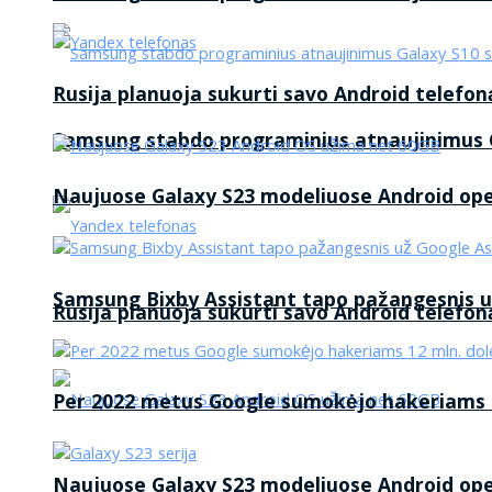
Rusija planuoja sukurti savo Android telefon
Samsung stabdo programinius atnaujinimus G
Naujuose Galaxy S23 modeliuose Android op
Samsung Bixby Assistant tapo pažangesnis u
Rusija planuoja sukurti savo Android telefon
Per 2022 metus Google sumokėjo hakeriams 1
Naujuose Galaxy S23 modeliuose Android op