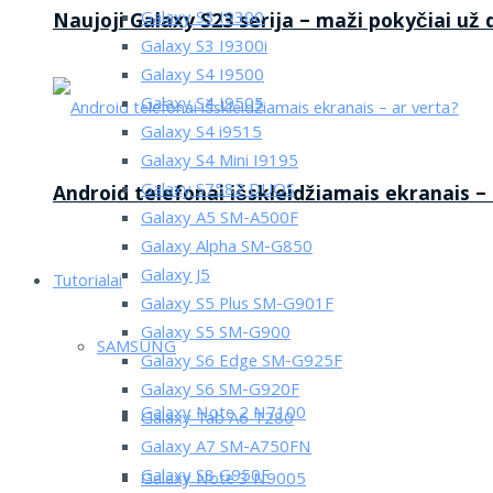
Galaxy S3 I9300
Naujoji Galaxy S23 serija – maži pokyčiai už
Galaxy S3 I9300i
Galaxy S4 I9500
Galaxy S4 I9505
Galaxy S4 i9515
Galaxy S4 Mini I9195
Galaxy S7582 DUOS
Android telefonai išskleidžiamais ekranais –
Galaxy A5 SM-A500F
Galaxy Alpha SM-G850
Galaxy J5
Tutorialai
Galaxy S5 Plus SM-G901F
Galaxy S5 SM-G900
SAMSUNG
Galaxy S6 Edge SM-G925F
Galaxy S6 SM-G920F
Galaxy Note 2 N7100
Galaxy Tab A6 T280
Galaxy A7 SM-A750FN
Galaxy S8 G950F
Galaxy Note 3 N9005