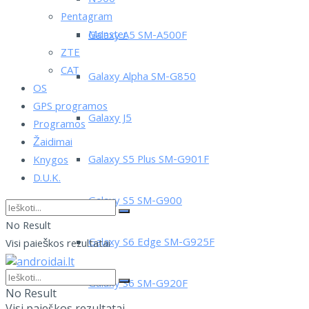
Pentagram
Monster
Galaxy A5 SM-A500F
ZTE
CAT
Galaxy Alpha SM-G850
OS
GPS programos
Galaxy J5
Programos
Žaidimai
Galaxy S5 Plus SM-G901F
Knygos
D.U.K.
Galaxy S5 SM-G900
No Result
Galaxy S6 Edge SM-G925F
Visi paieškos rezultatai
Galaxy S6 SM-G920F
No Result
Visi paieškos rezultatai