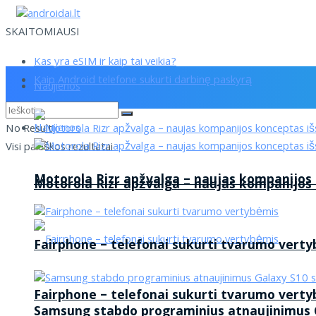
SKAITOMIAUSI
Kas yra eSIM ir kaip tai veikia?
Kaip Android telefone sukurti darbinę paskyrą
Naujienos
Naujienos
No Result
Visi paieškos rezultatai
Motorola Rizr apžvalga – naujas kompanijos
Motorola Rizr apžvalga – naujas kompanijos
Fairphone – telefonai sukurti tvarumo vert
Fairphone – telefonai sukurti tvarumo vert
Samsung stabdo programinius atnaujinimus G