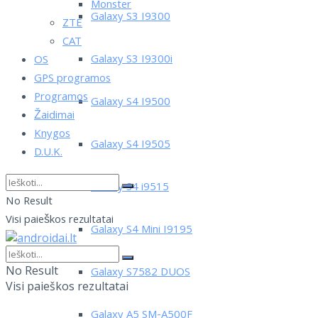
Monster
Galaxy S3 I9300
ZTE
CAT
Galaxy S3 I9300i
OS
GPS programos
Programos
Galaxy S4 I9500
Žaidimai
Knygos
Galaxy S4 I9505
D.U.K.
Galaxy S4 i9515
No Result
Visi paieškos rezultatai
Galaxy S4 Mini I9195
No Result
Galaxy S7582 DUOS
Visi paieškos rezultatai
Galaxy A5 SM-A500F