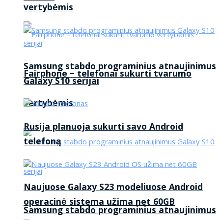
vertybėmis
Samsung stabdo programinius atnaujinimus
Fairphone – telefonai sukurti tvarumo
Galaxy S10 serijai
vertybėmis
Rusija planuoja sukurti savo Android
telefoną
Naujuose Galaxy S23 modeliuose Android
operacinė sistema užima net 60GB
Samsung stabdo programinius atnaujinimus