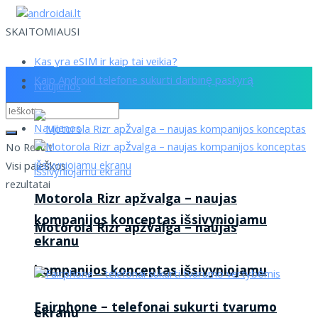
SKAITOMIAUSI
Kas yra eSIM ir kaip tai veikia?
Kaip Android telefone sukurti darbinę paskyrą
Naujienos
Naujienos
No Result
Visi paieškos
rezultatai
Motorola Rizr apžvalga – naujas
kompanijos konceptas išsivyniojamu
Motorola Rizr apžvalga – naujas
ekranu
kompanijos konceptas išsivyniojamu
Fairphone – telefonai sukurti tvarumo
ekranu