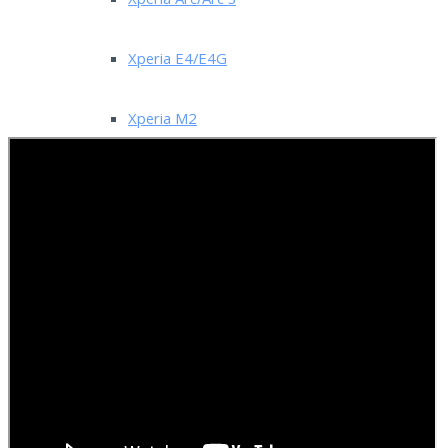
Xperia Arc/Arc S
Xperia E4/E4G
Xperia M2
Xperia S LT26i
Xperia X10i
Xperia Z1
Xperia Z2 Tablet
Xperia Z3