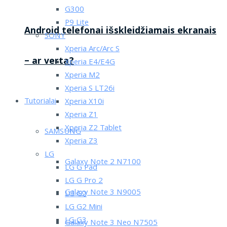
G300
P9 Lite
Android telefonai išskleidžiamais ekranais
SONY
Xperia Arc/Arc S
– ar verta?
Xperia E4/E4G
Xperia M2
Xperia S LT26i
Tutorialai
Xperia X10i
Xperia Z1
Xperia Z2 Tablet
SAMSUNG
Xperia Z3
LG
Galaxy Note 2 N7100
LG G Pad
LG G Pro 2
Galaxy Note 3 N9005
LG G2
LG G2 Mini
LG G3
Galaxy Note 3 Neo N7505