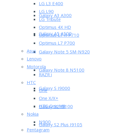
LG L3 E400
LG L90
Galaxy A3 A300
LG Tribute
Optimus 4X HD
Galaxy A5 A500
Optimus L7 II P710
Optimus L7 P700
Asus
Galaxy Note 5 SM-N920
Lenovo
Motorola
Galaxy Note 8 N5100
RAZR i
HTC
Galaxy S I9000
One
One X/X+
HTC One M8
Galaxy S2 I9100
Nokia
N900
Galaxy S2 Plus I9105
Pentagram