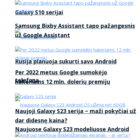
Galaxy S10 serijai
Samsung Bixby Assistant tapo pažangesnis
už Google Assistant
Rusija planuoja sukurti savo Android
Per 2022 metus Google sumokėjo
telefoną
hakeriams 12 mln. dolerių premijų
Naujoji Galaxy S23 serija – maži pokyčiai už
dar didesnę kaina?
Naujuose Galaxy S23 modeliuose Android