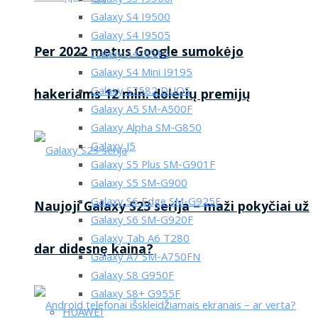
Galaxy S4 I9500
Galaxy S4 I9505
Per 2022 metus Google sumokėjo
Galaxy S4 i9515
Galaxy S4 Mini I9195
Galaxy S7582 DUOS
hakeriams 12 mln. dolerių premijų
Galaxy A5 SM-A500F
Galaxy Alpha SM-G850
Galaxy J5
Galaxy S5 Plus SM-G901F
Galaxy S5 SM-G900
Galaxy S6 Edge SM-G925F
Naujoji Galaxy S23 serija – maži pokyčiai už
Galaxy S6 SM-G920F
Galaxy Tab A6 T280
dar didesnę kaina?
Galaxy A7 SM-A750FN
Galaxy S8 G950F
Galaxy S8+ G955F
HUAWEI