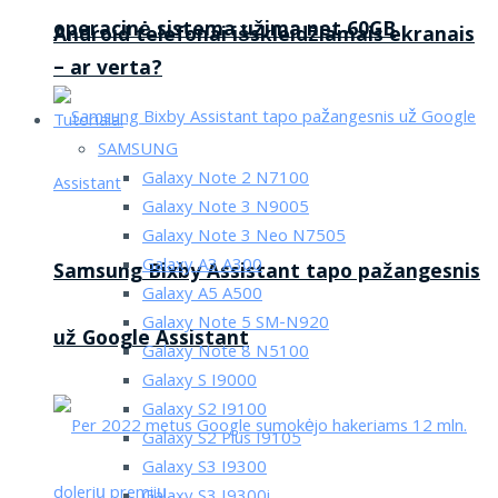
operacinė sistema užima net 60GB
Android telefonai išskleidžiamais ekranais
– ar verta?
Tutorialai
SAMSUNG
Galaxy Note 2 N7100
Galaxy Note 3 N9005
Galaxy Note 3 Neo N7505
Galaxy A3 A300
Samsung Bixby Assistant tapo pažangesnis
Galaxy A5 A500
Galaxy Note 5 SM-N920
už Google Assistant
Galaxy Note 8 N5100
Galaxy S I9000
Galaxy S2 I9100
Galaxy S2 Plus I9105
Galaxy S3 I9300
Galaxy S3 I9300i