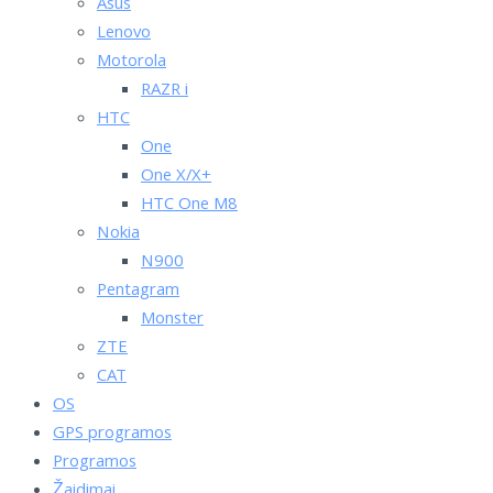
Asus
Lenovo
Motorola
RAZR i
HTC
One
One X/X+
HTC One M8
Nokia
N900
Pentagram
Monster
ZTE
CAT
OS
GPS programos
Programos
Žaidimai