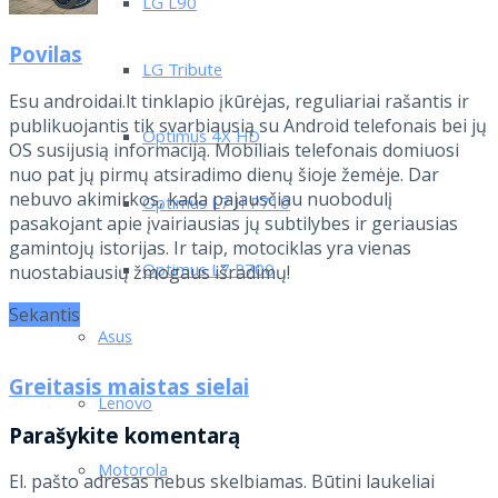
LG L90
Povilas
LG Tribute
Esu androidai.lt tinklapio įkūrėjas, reguliariai rašantis ir
publikuojantis tik svarbiausią su Android telefonais bei jų
Optimus 4X HD
OS susijusią informaciją. Mobiliais telefonais domiuosi
nuo pat jų pirmų atsiradimo dienų šioje žemėje. Dar
nebuvo akimirkos, kada pajausčiau nuobodulį
Optimus L7 II P710
pasakojant apie įvairiausias jų subtilybes ir geriausias
gamintojų istorijas. Ir taip, motociklas yra vienas
Optimus L7 P700
nuostabiausių žmogaus išradimų!
Sekantis
Asus
Greitasis maistas sielai
Lenovo
Parašykite komentarą
Motorola
El. pašto adresas nebus skelbiamas.
Būtini laukeliai