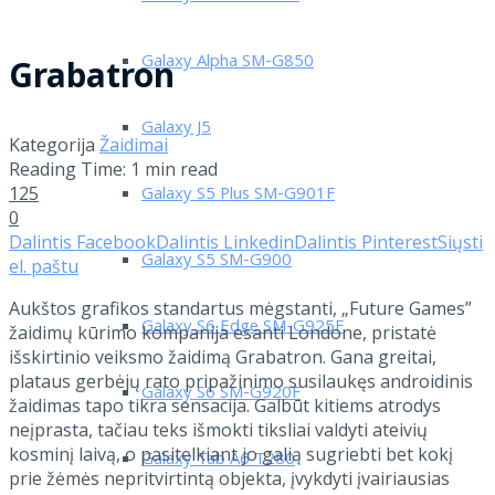
Galaxy Alpha SM-G850
Grabatron
Galaxy J5
Kategorija
Žaidimai
Reading Time: 1 min read
125
Galaxy S5 Plus SM-G901F
0
Dalintis Facebook
Dalintis Linkedin
Dalintis Pinterest
Siųsti
Galaxy S5 SM-G900
el. paštu
Aukštos grafikos standartus mėgstanti, „Future Games”
Galaxy S6 Edge SM-G925F
žaidimų kūrimo kompanija esanti Londone, pristatė
išskirtinio veiksmo žaidimą Grabatron. Gana greitai,
plataus gerbėjų rato pripažinimo susilaukęs androidinis
Galaxy S6 SM-G920F
žaidimas tapo tikra sensacija. Galbūt kitiems atrodys
neįprasta, tačiau teks išmokti tiksliai valdyti ateivių
kosminį laivą, o pasitelkiant jo galią sugriebti bet kokį
Galaxy Tab A6 T280
prie žėmės nepritvirtintą objekta, įvykdyti įvairiausias