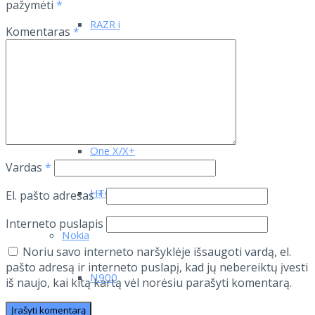
pažymėti
*
RAZR i
Komentaras
*
HTC
One
One X/X+
Vardas
*
HTC One M8
El. pašto adresas
*
Interneto puslapis
Nokia
Noriu savo interneto naršyklėje išsaugoti vardą, el.
pašto adresą ir interneto puslapį, kad jų nebereiktų įvesti
N900
iš naujo, kai kitą kartą vėl norėsiu parašyti komentarą.