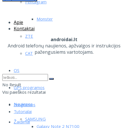
Pentagram
Monster
Apie
Kontaktai
ZTE
androidai.lt
Android telefonų naujienos, apžvalgos ir instrukcijos
pažengusiems vartotojams.
CAT
OS
No Result
GPS programos
Visi paieškos rezultatai
Naujienos
Programos
Tutorialai
SAMSUNG
Žaidimai
Galaxy Note 2 N7100