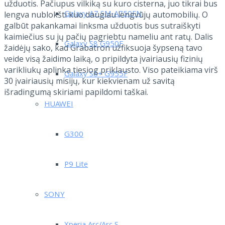
užduotis. Pačiupus vilkiką su kuro cisterna, juo tikrai bus
Galaxy A7 SM-A750FN
lengva nublokšti kuo daugiau lengvūjų automobilių.
O
galbūt pakankamai linksma užduotis bus sutraiškyti
kaimiečius su jų pačių pagriebtu nameliu ant ratų. Dalis
Galaxy S8 G950F
žaidėjų sako, kad Grabatron užfiksuoja šypseną tavo
veide visą žaidimo laiką, o pripildyta įvairiausių fizinių
varikliukų aplinka tiesiog priklausto. Viso pateikiama virš
Galaxy S8+ G955F
30 įvairiausių misijų, kur kiekvienam už savitą
išradingumą skiriami papildomi taškai.
HUAWEI
G300
P9 Lite
SONY