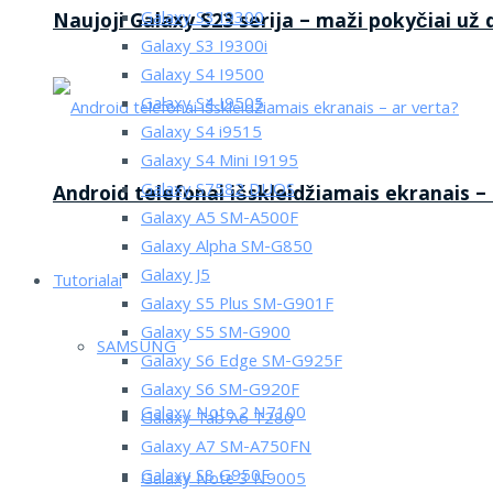
Galaxy S3 I9300
Naujoji Galaxy S23 serija – maži pokyčiai už
Galaxy S3 I9300i
Galaxy S4 I9500
Galaxy S4 I9505
Galaxy S4 i9515
Galaxy S4 Mini I9195
Galaxy S7582 DUOS
Android telefonai išskleidžiamais ekranais –
Galaxy A5 SM-A500F
Galaxy Alpha SM-G850
Galaxy J5
Tutorialai
Galaxy S5 Plus SM-G901F
Galaxy S5 SM-G900
SAMSUNG
Galaxy S6 Edge SM-G925F
Galaxy S6 SM-G920F
Galaxy Note 2 N7100
Galaxy Tab A6 T280
Galaxy A7 SM-A750FN
Galaxy S8 G950F
Galaxy Note 3 N9005