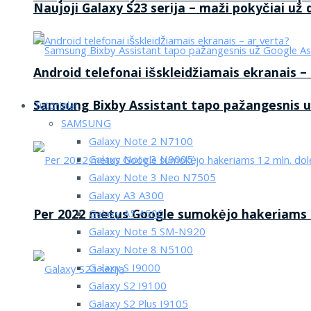
Naujoji Galaxy S23 serija – maži pokyčiai už
Android telefonai išskleidžiamais ekranais –
Samsung Bixby Assistant tapo pažangesnis u
Tutorialai
SAMSUNG
Galaxy Note 2 N7100
Galaxy Note 3 N9005
Galaxy Note 3 Neo N7505
Galaxy A3 A300
Per 2022 metus Google sumokėjo hakeriams 1
Galaxy A5 A500
Galaxy Note 5 SM-N920
Galaxy Note 8 N5100
Galaxy S I9000
Galaxy S2 I9100
Galaxy S2 Plus I9105