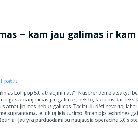
imas – kam jau galimas ir kam
el. paštu
limas Lollipop 5.0 atnaujinimas?”. Nusprendėme atsakyti be
rangos atnaujinimas jau galimas, tiek tų, kuriems dar teks š
us atnaujinimas nebus galimas. Tačiau liūdėti neverta, labai
ime suprantama, jei tik tą leis turimo išmaniojo techninės ga
anšetiniai jau yra parduodami su naujausia operacine 5.0 sist