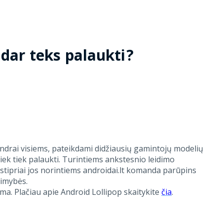
 dar teks palaukti?
ndrai visiems, pateikdami didžiausių gamintojų modelių
iek tiek palaukti. Turintiems ankstesnio leidimo
 stipriai jos norintiems androidai.lt komanda parūpins
limybės.
ema. Plačiau apie Android Lollipop skaitykite
čia
.