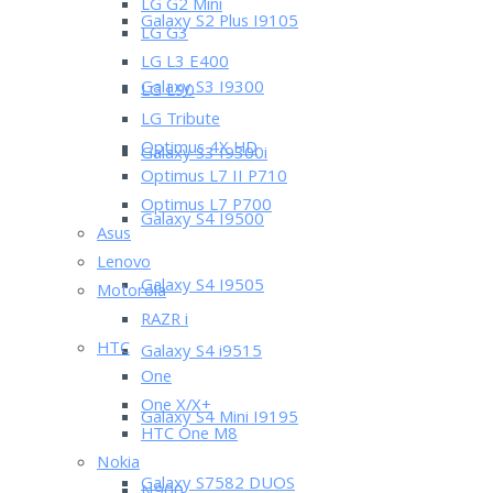
LG G2 Mini
Galaxy S2 Plus I9105
LG G3
LG L3 E400
Galaxy S3 I9300
LG L90
LG Tribute
Optimus 4X HD
Galaxy S3 I9300i
Optimus L7 II P710
Optimus L7 P700
Galaxy S4 I9500
Asus
Lenovo
Galaxy S4 I9505
Motorola
RAZR i
HTC
Galaxy S4 i9515
One
One X/X+
Galaxy S4 Mini I9195
HTC One M8
Nokia
Galaxy S7582 DUOS
N900