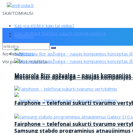
SKAITOMIAUSI
Kas yra eSIM ir kaip tai veikia?
Kaip Android telefone sukurti darbinę paskyrą
Naujienos
Naujienos
No Result
Visi paieškos rezultatai
Motorola Rizr apžvalga – naujas kompanijos
Motorola Rizr apžvalga – naujas kompanijos
Fairphone – telefonai sukurti tvarumo vert
Fairphone – telefonai sukurti tvarumo vert
Samsung stabdo programinius atnaujinimus G