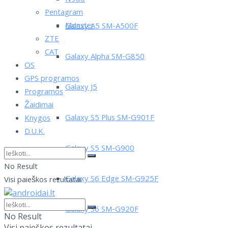
Pentagram
Monster
Galaxy A5 SM-A500F
ZTE
CAT
Galaxy Alpha SM-G850
OS
GPS programos
Galaxy J5
Programos
Žaidimai
Galaxy S5 Plus SM-G901F
Knygos
D.U.K.
Galaxy S5 SM-G900
No Result
Galaxy S6 Edge SM-G925F
Visi paieškos rezultatai
Galaxy S6 SM-G920F
No Result
Visi paieškos rezultatai