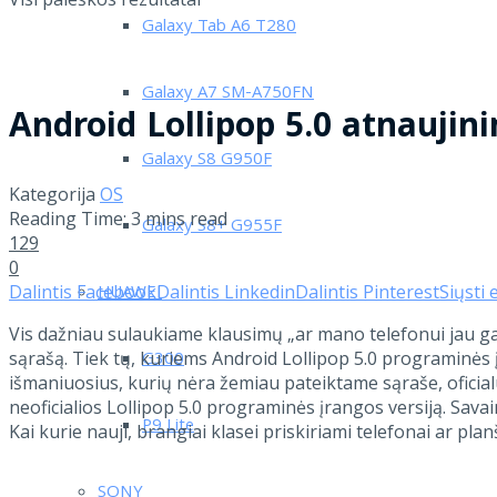
Galaxy Tab A6 T280
Galaxy A7 SM-A750FN
Android Lollipop 5.0 atnaujin
Galaxy S8 G950F
Kategorija
OS
Reading Time: 3 mins read
Galaxy S8+ G955F
129
0
Dalintis Facebook
Dalintis Linkedin
Dalintis Pinterest
Siųsti 
HUAWEI
Vis dažniau sulaukiame klausimų „ar mano telefonui jau ga
sąrašą. Tiek tų, kuriems Android Lollipop 5.0 programinės į
G300
išmaniuosius, kurių nėra žemiau pateiktame sąraše, oficial
neoficialios Lollipop 5.0 programinės įrangos versiją. Sava
P9 Lite
Kai kurie nauji, brangiai klasei priskiriami telefonai ar pl
SONY