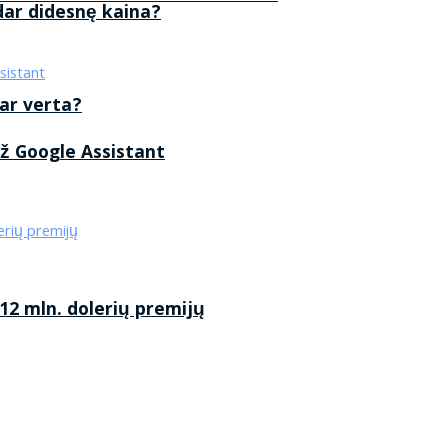
 dar didesnę kaina?
 ar verta?
ž Google Assistant
2 mln. dolerių premijų