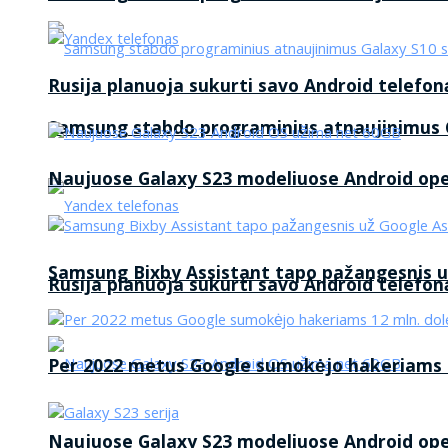
Rusija planuoja sukurti savo Android telefon
Samsung stabdo programinius atnaujinimus G
Naujuose Galaxy S23 modeliuose Android op
Samsung Bixby Assistant tapo pažangesnis u
Rusija planuoja sukurti savo Android telefon
Per 2022 metus Google sumokėjo hakeriams 1
Naujuose Galaxy S23 modeliuose Android op