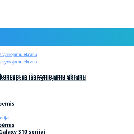
 konceptas išsivyniojamu ekranu
 konceptas išsivyniojamu ekranu
ybėmis
ybėmis
alaxy S10 serijai