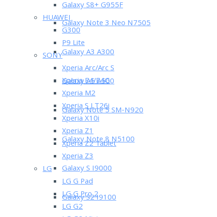
Galaxy S8+ G955F
HUAWEI
Galaxy Note 3 Neo N7505
G300
P9 Lite
Galaxy A3 A300
SONY
Xperia Arc/Arc S
Xperia E4/E4G
Galaxy A5 A500
Xperia M2
Xperia S LT26i
Galaxy Note 5 SM-N920
Xperia X10i
Xperia Z1
Galaxy Note 8 N5100
Xperia Z2 Tablet
Xperia Z3
Galaxy S I9000
LG
LG G Pad
LG G Pro 2
Galaxy S2 I9100
LG G2