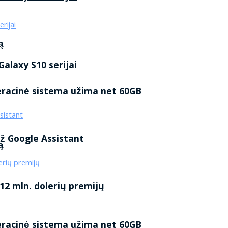
ą
alaxy S10 serijai
eracinė sistema užima net 60GB
ž Google Assistant
ą
2 mln. dolerių premijų
eracinė sistema užima net 60GB