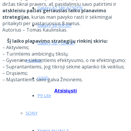
diržas tikrai pravers, aš pasidalinsiu savo patirtimi ir
Galaxy A7 SM-A750FN
atskleisiu pačias geriausias laiko planavimo
strategijas
, kurias man pavyko rasti ir sėkmingai
pritaikyti per pastaruosius 8 metus.
Galaxy S8 G950F
Autorius – Tomas Kaulinskas.
Šį laiko planavimo strategijų rinkinį skiriu:
Galaxy S8+ G955F
– Aktyviems;
– Turintiems ambicingų tikslų;
– Gyvenime siekiantiems efektyvumo, o ne efektingumo;
HUAWEI
– Suprantantiems, jog tikroji sėkmė aplanko tik veiklius;
– Drąsiems;
G300
– Mąstantiems savo galva Žmonėms.
Atsisiųsti
P9 Lite
SONY