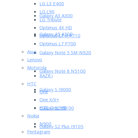
LG L3 E400
LG L90
Galaxy A3 A300
LG Tribute
Optimus 4X HD
Galaxy A5 A500
Optimus L7 II P710
Optimus L7 P700
Asus
Galaxy Note 5 SM-N920
Lenovo
Motorola
Galaxy Note 8 N5100
RAZR i
HTC
Galaxy S I9000
One
One X/X+
HTC One M8
Galaxy S2 I9100
Nokia
N900
Galaxy S2 Plus I9105
Pentagram