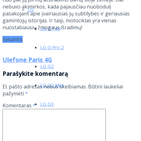
nebuvo akimirkos, kada pajausčiau nuobodulį
LG
pasakojant apie įvairiausias jų subtilybes ir geriausias
gamintojų istorijas. Ir taip, motociklas yra vienas
nuostabiausių žmogaus išradimų!
LG G Pad
Sekantis
LG G Pro 2
Ulefone Paris 4G
LG G2
Parašykite komentarą
LG G2 Mini
El. pašto adresas nebus skelbiamas.
Būtini laukeliai
pažymėti
*
LG G3
Komentaras
*
LG L3 E400