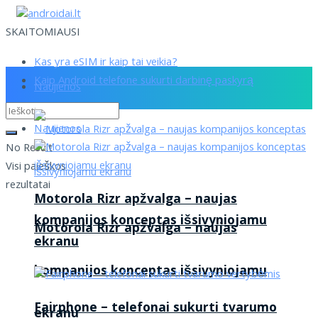
SKAITOMIAUSI
Kas yra eSIM ir kaip tai veikia?
Kaip Android telefone sukurti darbinę paskyrą
Naujienos
Naujienos
No Result
Visi paieškos
rezultatai
Motorola Rizr apžvalga – naujas
kompanijos konceptas išsivyniojamu
Motorola Rizr apžvalga – naujas
ekranu
kompanijos konceptas išsivyniojamu
Fairphone – telefonai sukurti tvarumo
ekranu