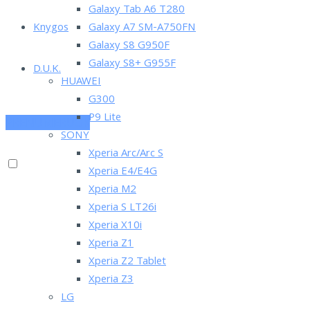
Galaxy Tab A6 T280
Knygos
Galaxy A7 SM-A750FN
Galaxy S8 G950F
Galaxy S8+ G955F
D.U.K.
HUAWEI
G300
P9 Lite
PRENUMERUOK
SONY
Xperia Arc/Arc S
Xperia E4/E4G
Xperia M2
Xperia S LT26i
Xperia X10i
Xperia Z1
Xperia Z2 Tablet
Xperia Z3
LG