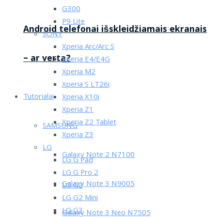
G300
P9 Lite
Android telefonai išskleidžiamais ekranais
SONY
Xperia Arc/Arc S
– ar verta?
Xperia E4/E4G
Xperia M2
Xperia S LT26i
Tutorialai
Xperia X10i
Xperia Z1
Xperia Z2 Tablet
SAMSUNG
Xperia Z3
LG
Galaxy Note 2 N7100
LG G Pad
LG G Pro 2
Galaxy Note 3 N9005
LG G2
LG G2 Mini
LG G3
Galaxy Note 3 Neo N7505