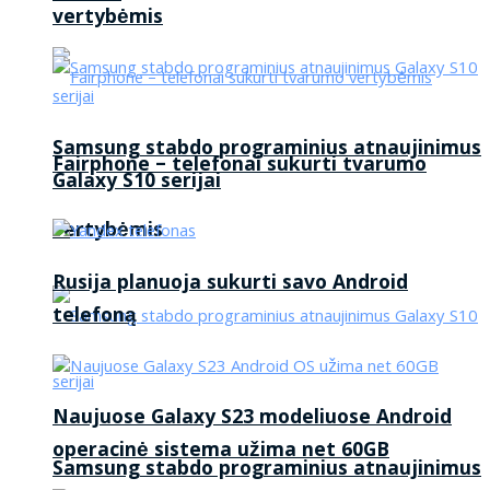
vertybėmis
Samsung stabdo programinius atnaujinimus
Fairphone – telefonai sukurti tvarumo
Galaxy S10 serijai
vertybėmis
Rusija planuoja sukurti savo Android
telefoną
Naujuose Galaxy S23 modeliuose Android
operacinė sistema užima net 60GB
Samsung stabdo programinius atnaujinimus