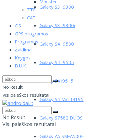
Monster
Galaxy S3 I9300
ZTE
CAT
Galaxy S3 I9300i
OS
GPS programos
Programos
Galaxy S4 I9500
Žaidimai
Knygos
Galaxy S4 I9505
D.U.K.
Galaxy S4 i9515
No Result
Visi paieškos rezultatai
Galaxy S4 Mini I9195
No Result
Galaxy S7582 DUOS
Visi paieškos rezultatai
Galaxy A5 SM-A500F