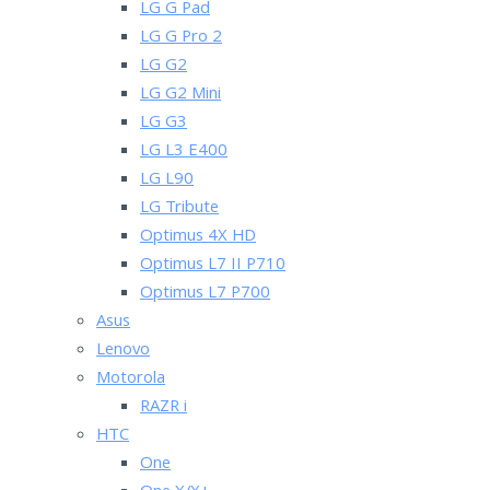
LG G Pad
LG G Pro 2
LG G2
LG G2 Mini
LG G3
LG L3 E400
LG L90
LG Tribute
Optimus 4X HD
Optimus L7 II P710
Optimus L7 P700
Asus
Lenovo
Motorola
RAZR i
HTC
One