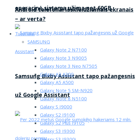
operacinė sistema užima net 60GB
Android telefonai išskleidžiamais ekranais
– ar verta?
Tutorialai
SAMSUNG
Galaxy Note 2 N7100
Galaxy Note 3 N9005
Galaxy Note 3 Neo N7505
Galaxy A3 A300
Samsung Bixby Assistant tapo pažangesnis
Galaxy A5 A500
Galaxy Note 5 SM-N920
už Google Assistant
Galaxy Note 8 N5100
Galaxy S I9000
Galaxy S2 I9100
Galaxy S2 Plus I9105
Galaxy S3 I9300
Galaxy S3 I9300i