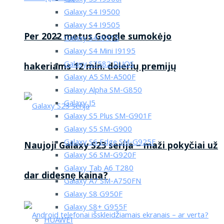
Galaxy S4 I9500
Galaxy S4 I9505
Per 2022 metus Google sumokėjo
Galaxy S4 i9515
Galaxy S4 Mini I9195
Galaxy S7582 DUOS
hakeriams 12 mln. dolerių premijų
Galaxy A5 SM-A500F
Galaxy Alpha SM-G850
Galaxy J5
Galaxy S5 Plus SM-G901F
Galaxy S5 SM-G900
Galaxy S6 Edge SM-G925F
Naujoji Galaxy S23 serija – maži pokyčiai už
Galaxy S6 SM-G920F
Galaxy Tab A6 T280
dar didesnę kaina?
Galaxy A7 SM-A750FN
Galaxy S8 G950F
Galaxy S8+ G955F
HUAWEI