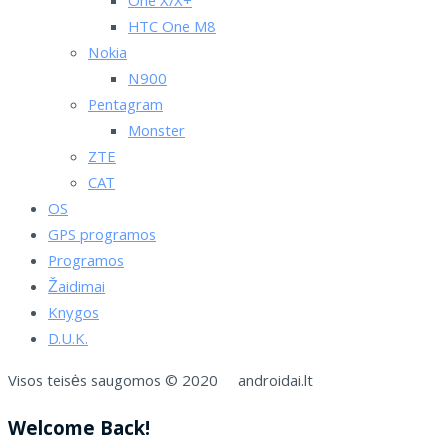
One X/X+
HTC One M8
Nokia
N900
Pentagram
Monster
ZTE
CAT
OS
GPS programos
Programos
Žaidimai
Knygos
D.U.K.
Visos teisės saugomos © 2020 androidai.lt
Welcome Back!