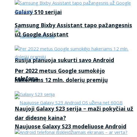
Galaxy S10 serijai
Samsung Bixby Assistant tapo pažangesnis
už Google Assistant
Rusija planuoja sukurti savo Android
Per 2022 metus Google sumokėjo
telefoną
hakeriams 12 mln. dolerių premijų
Naujoji Galaxy S23 serija – maži pokyčiai už
dar didesnę kaina?
Naujuose Galaxy S23 modeliuose Android