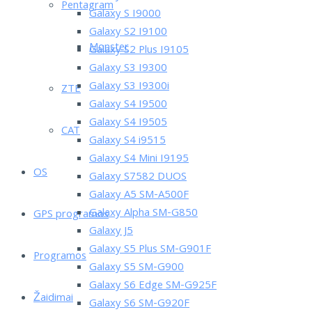
Pentagram
Galaxy S I9000
Galaxy S2 I9100
Monster
Galaxy S2 Plus I9105
Galaxy S3 I9300
Galaxy S3 I9300i
ZTE
Galaxy S4 I9500
Galaxy S4 I9505
CAT
Galaxy S4 i9515
Galaxy S4 Mini I9195
OS
Galaxy S7582 DUOS
Galaxy A5 SM-A500F
Galaxy Alpha SM-G850
GPS programos
Galaxy J5
Galaxy S5 Plus SM-G901F
Programos
Galaxy S5 SM-G900
Galaxy S6 Edge SM-G925F
Žaidimai
Galaxy S6 SM-G920F