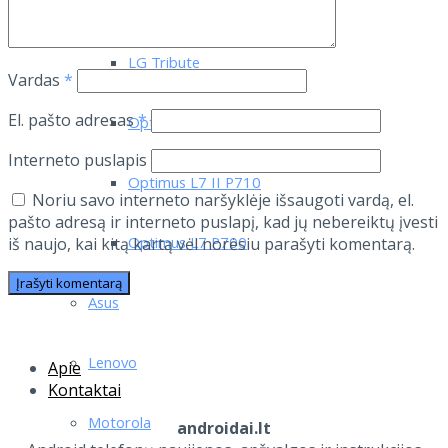
LG L90
LG Tribute
Vardas
*
El. pašto adresas
*
Optimus 4X HD
Interneto puslapis
Optimus L7 II P710
Noriu savo interneto naršyklėje išsaugoti vardą, el.
pašto adresą ir interneto puslapį, kad jų nebereiktų įvesti
Optimus L7 P700
iš naujo, kai kitą kartą vėl norėsiu parašyti komentarą.
Asus
Lenovo
Apie
Kontaktai
Motorola
androidai.lt