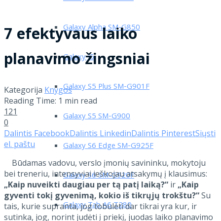
Galaxy Alpha SM-G850
7 efektyvaus laiko
planavimo žingsniai
Galaxy J5
Galaxy S5 Plus SM-G901F
Kategorija
Knygos
Reading Time: 1 min read
121
Galaxy S5 SM-G900
0
Dalintis Facebook
Dalintis Linkedin
Dalintis Pinterest
Siųsti
el. paštu
Galaxy S6 Edge SM-G925F
Būdamas vadovu, verslo įmonių savininku, mokytoju
bei treneriu, intensyviai ieškojau atsakymų į klausimus:
Galaxy S6 SM-G920F
„Kaip nuveikti daugiau per tą patį laiką?“
ir
„Kaip
gyventi tokį gyvenimą, kokio iš tikrųjų trokštu?“
Su
Galaxy Tab A6 T280
tais, kurie supranta, jog tobulėti dar tikrai yra kur, ir
sutinka, jog, norint judėti į priekį, juodas laiko planavimo