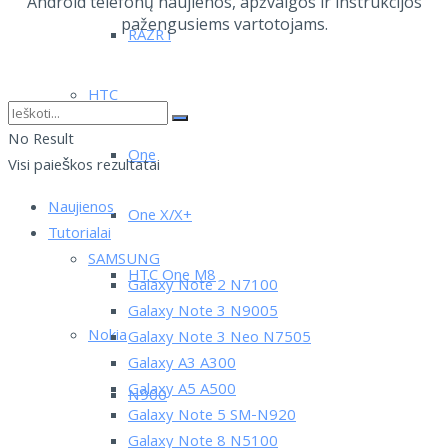
Android telefonų naujienos, apžvalgos ir instrukcijos
pažengusiems vartotojams.
RAZR i
HTC
No Result
One
Visi paieškos rezultatai
Naujienos
One X/X+
Tutorialai
SAMSUNG
HTC One M8
Galaxy Note 2 N7100
Galaxy Note 3 N9005
Nokia
Galaxy Note 3 Neo N7505
Galaxy A3 A300
Galaxy A5 A500
N900
Galaxy Note 5 SM-N920
Galaxy Note 8 N5100