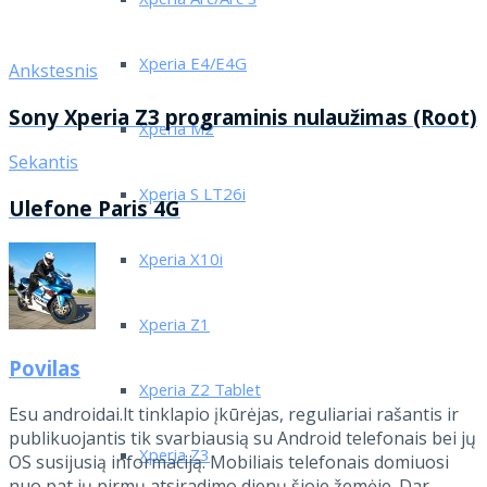
Xperia Arc/Arc S
Xperia E4/E4G
Ankstesnis
Sony Xperia Z3 programinis nulaužimas (Root)
Xperia M2
Sekantis
Xperia S LT26i
Ulefone Paris 4G
Xperia X10i
Xperia Z1
Povilas
Xperia Z2 Tablet
Esu androidai.lt tinklapio įkūrėjas, reguliariai rašantis ir
publikuojantis tik svarbiausią su Android telefonais bei jų
Xperia Z3
OS susijusią informaciją. Mobiliais telefonais domiuosi
nuo pat jų pirmų atsiradimo dienų šioje žemėje. Dar