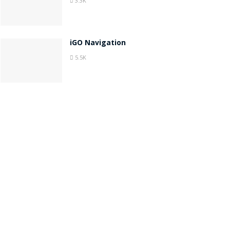
3.3K
iGO Navigation
5.5K