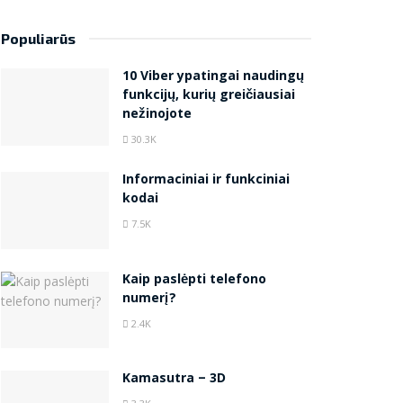
Populiarūs
10 Viber ypatingai naudingų
funkcijų, kurių greičiausiai
nežinojote
30.3K
Informaciniai ir funkciniai
kodai
7.5K
Kaip paslėpti telefono
numerį?
2.4K
Kamasutra – 3D