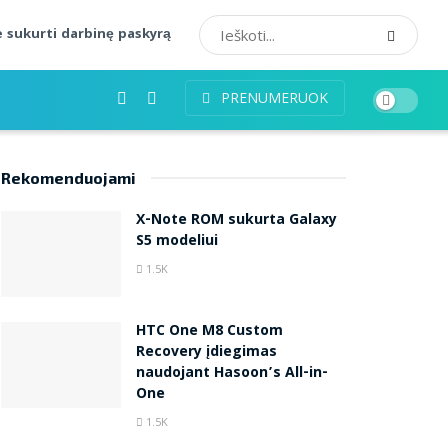
 sukurti darbinę paskyrą
PRENUMERUOK
Rekomenduojami
X-Note ROM sukurta Galaxy
S5 modeliui
1.5K
HTC One M8 Custom
Recovery įdiegimas
naudojant Hasoon’s All-in-
One
1.5K