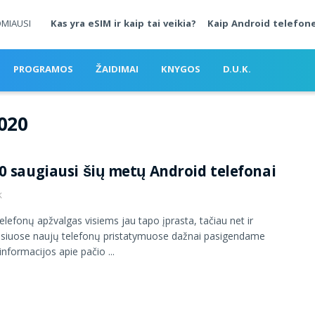
OMIAUSI
Kas yra eSIM ir kaip tai veikia?
Kaip Android telefone
PROGRAMOS
ŽAIDIMAI
KNYGOS
D.U.K.
2020
0 saugiausi šių metų Android telefonai
K
telefonų apžvalgas visiems jau tapo įprasta, tačiau net ir
siuose naujų telefonų pristatymuose dažnai pasigendame
informacijos apie pačio ...