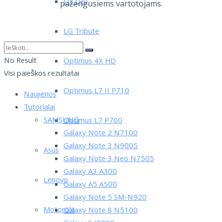
LG L90
pažengusiems vartotojams.
LG Tribute
No Result
Optimus 4X HD
Visi paieškos rezultatai
Optimus L7 II P710
Naujienos
Tutorialai
SAMSUNG
Optimus L7 P700
Galaxy Note 2 N7100
Galaxy Note 3 N9005
Asus
Galaxy Note 3 Neo N7505
Galaxy A3 A300
Lenovo
Galaxy A5 A500
Galaxy Note 5 SM-N920
Motorola
Galaxy Note 8 N5100