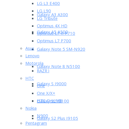
LG L3 E400
LG L90
Galaxy A3 A300
LG Tribute
Optimus 4X HD
Galaxy A5 A500
Optimus L7 II P710
Optimus L7 P700
Asus
Galaxy Note 5 SM-N920
Lenovo
Motorola
Galaxy Note 8 N5100
RAZR i
HTC
Galaxy S I9000
One
One X/X+
HTC One M8
Galaxy S2 I9100
Nokia
N900
Galaxy S2 Plus I9105
Pentagram