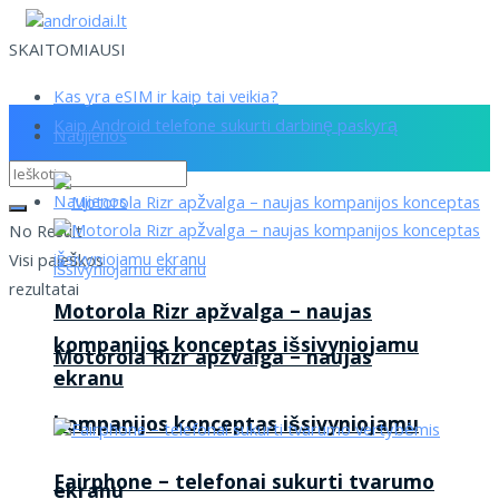
SKAITOMIAUSI
Kas yra eSIM ir kaip tai veikia?
Kaip Android telefone sukurti darbinę paskyrą
Naujienos
Naujienos
No Result
Visi paieškos
rezultatai
Motorola Rizr apžvalga – naujas
kompanijos konceptas išsivyniojamu
Motorola Rizr apžvalga – naujas
ekranu
kompanijos konceptas išsivyniojamu
Fairphone – telefonai sukurti tvarumo
ekranu