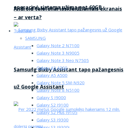
operacinė sistema užima net 60GB
Android telefonai išskleidžiamais ekranais
– ar verta?
Tutorialai
SAMSUNG
Galaxy Note 2 N7100
Galaxy Note 3 N9005
Galaxy Note 3 Neo N7505
Galaxy A3 A300
Samsung Bixby Assistant tapo pažangesnis
Galaxy A5 A500
Galaxy Note 5 SM-N920
už Google Assistant
Galaxy Note 8 N5100
Galaxy S I9000
Galaxy S2 I9100
Galaxy S2 Plus I9105
Galaxy S3 I9300
Galaxy S3 I9300i