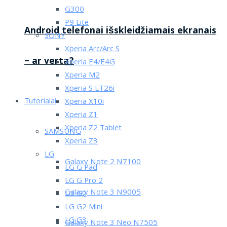
G300
P9 Lite
Android telefonai išskleidžiamais ekranais
SONY
Xperia Arc/Arc S
– ar verta?
Xperia E4/E4G
Xperia M2
Xperia S LT26i
Tutorialai
Xperia X10i
Xperia Z1
Xperia Z2 Tablet
SAMSUNG
Xperia Z3
LG
Galaxy Note 2 N7100
LG G Pad
LG G Pro 2
Galaxy Note 3 N9005
LG G2
LG G2 Mini
LG G3
Galaxy Note 3 Neo N7505