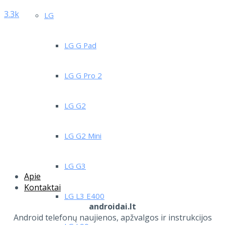
3.3k
LG
LG G Pad
LG G Pro 2
LG G2
LG G2 Mini
LG G3
Apie
Kontaktai
LG L3 E400
androidai.lt
Android telefonų naujienos, apžvalgos ir instrukcijos