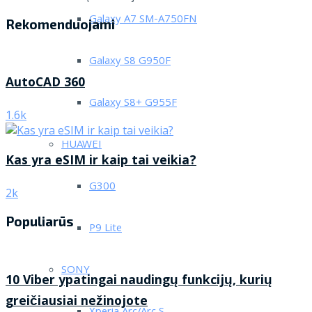
Galaxy A7 SM-A750FN
Rekomenduojami
Galaxy S8 G950F
AutoCAD 360
Galaxy S8+ G955F
1.6k
HUAWEI
Kas yra eSIM ir kaip tai veikia?
G300
2k
Populiarūs
P9 Lite
SONY
10 Viber ypatingai naudingų funkcijų, kurių
greičiausiai nežinojote