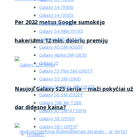
Galaxy S4 I9500
Galaxy S4 I9505
Per 2022 metus Google sumokėjo
Galaxy S4 i9515
Galaxy S4 Mini I9195
Galaxy S7582 DUOS
hakeriams 12 mln. dolerių premijų
Galaxy A5 SM-A500F
Galaxy Alpha SM-G850
Galaxy J5
Galaxy S5 Plus SM-G901F
Galaxy S5 SM-G900
Galaxy S6 Edge SM-G925F
Naujoji Galaxy S23 serija – maži pokyčiai už
Galaxy S6 SM-G920F
Galaxy Tab A6 T280
dar didesnę kaina?
Galaxy A7 SM-A750FN
Galaxy S8 G950F
Galaxy S8+ G955F
HUAWEI