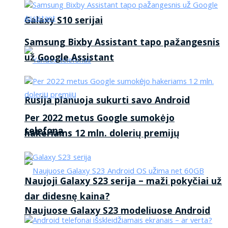
Galaxy S10 serijai
Samsung Bixby Assistant tapo pažangesnis
už Google Assistant
Rusija planuoja sukurti savo Android
Per 2022 metus Google sumokėjo
telefoną
hakeriams 12 mln. dolerių premijų
Naujoji Galaxy S23 serija – maži pokyčiai už
dar didesnę kaina?
Naujuose Galaxy S23 modeliuose Android