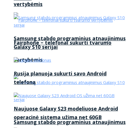
vertybėmis
Samsung stabdo programinius atnaujinimus
Fairphone – telefonai sukurti tvarumo
Galaxy S10 serijai
vertybėmis
Rusija planuoja sukurti savo Android
telefoną
Naujuose Galaxy S23 modeliuose Android
operacinė sistema užima net 60GB
Samsung stabdo programinius atnaujinimus