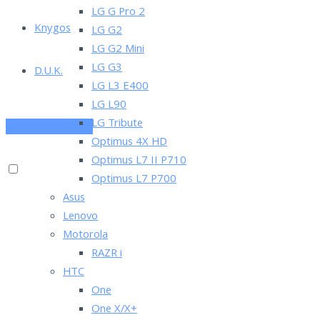
LG G Pro 2
Knygos
LG G2
LG G2 Mini
LG G3
D.U.K.
LG L3 E400
LG L90
LG Tribute
PRENUMERUOK
Optimus 4X HD
Optimus L7 II P710
Optimus L7 P700
Asus
Lenovo
Motorola
RAZR i
HTC
One
One X/X+