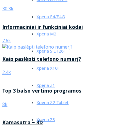
Xperia Arc/Arc S
30.3k
Xperia E4/E4G
Informaciniai ir funkciniai kodai
Xperia M2
7.6k
Xperia S LT26i
Kaip paslėpti telefono numerį?
Xperia X10i
2.4k
Xperia Z1
Top 3 balso vertimo programos
Xperia Z2 Tablet
8k
Xperia Z3
Kamasutra – 3D