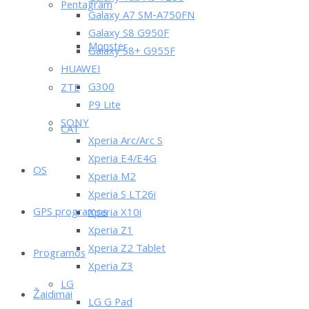
Pentagram
Galaxy A7 SM-A750FN
Galaxy S8 G950F
Monster
Galaxy S8+ G955F
HUAWEI
G300
ZTE
P9 Lite
SONY
CAT
Xperia Arc/Arc S
Xperia E4/E4G
OS
Xperia M2
Xperia S LT26i
GPS programos
Xperia X10i
Xperia Z1
Xperia Z2 Tablet
Programos
Xperia Z3
LG
Žaidimai
LG G Pad