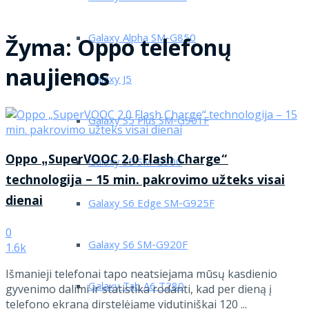
Galaxy Alpha SM-G850
Žyma:
Oppo telefonų
naujienos
Galaxy J5
Galaxy S5 Plus SM-G901F
Oppo „SuperVOOC 2.0 Flash Charge“
Galaxy S5 SM-G900
technologija – 15 min. pakrovimo užteks visai
dienai
Galaxy S6 Edge SM-G925F
0
Galaxy S6 SM-G920F
1.6k
Išmanieji telefonai tapo neatsiejama mūsų kasdienio
Galaxy Tab A6 T280
gyvenimo dalimi ir statistika rodanti, kad per dieną į
telefono ekraną dirstelėjame vidutiniškai 120 ...