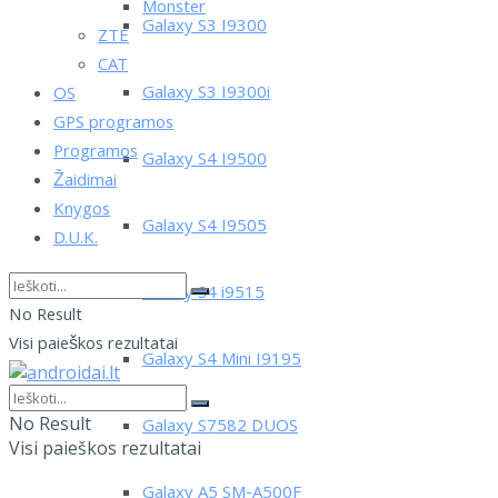
Monster
Galaxy S3 I9300
ZTE
CAT
Galaxy S3 I9300i
OS
GPS programos
Programos
Galaxy S4 I9500
Žaidimai
Knygos
Galaxy S4 I9505
D.U.K.
Galaxy S4 i9515
No Result
Visi paieškos rezultatai
Galaxy S4 Mini I9195
No Result
Galaxy S7582 DUOS
Visi paieškos rezultatai
Galaxy A5 SM-A500F