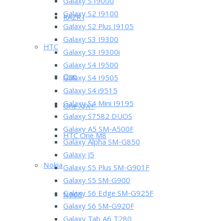
Galaxy S I9000
Galaxy S2 I9100
RAZR i
Galaxy S2 Plus I9105
Galaxy S3 I9300
HTC
Galaxy S3 I9300i
Galaxy S4 I9500
One
Galaxy S4 I9505
Galaxy S4 i9515
Galaxy S4 Mini I9195
One X/X+
Galaxy S7582 DUOS
Galaxy A5 SM-A500F
HTC One M8
Galaxy Alpha SM-G850
Galaxy J5
Nokia
Galaxy S5 Plus SM-G901F
Galaxy S5 SM-G900
Galaxy S6 Edge SM-G925F
N900
Galaxy S6 SM-G920F
Galaxy Tab A6 T280