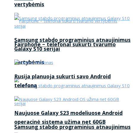
vertybėmis
Samsung stabdo programinius atnaujinimus
Fairphone – telefonai sukurti tvarumo
Galaxy S10 serijai
vertybėmis
Rusija planuoja sukurti savo Android
telefoną
Naujuose Galaxy S23 modeliuose Android
operacinė sistema užima net 60GB
Samsung stabdo programinius atnaujinimus