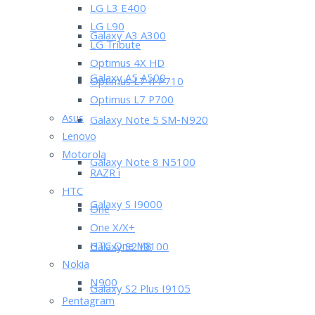
LG L3 E400
LG L90
Galaxy A3 A300
LG Tribute
Optimus 4X HD
Galaxy A5 A500
Optimus L7 II P710
Optimus L7 P700
Asus
Galaxy Note 5 SM-N920
Lenovo
Motorola
Galaxy Note 8 N5100
RAZR i
HTC
Galaxy S I9000
One
One X/X+
HTC One M8
Galaxy S2 I9100
Nokia
N900
Galaxy S2 Plus I9105
Pentagram