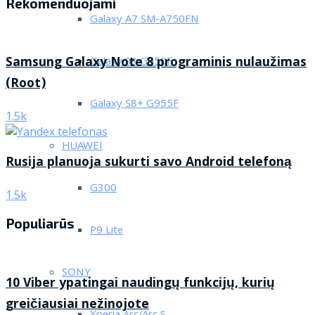
Rekomenduojami
Galaxy A7 SM-A750FN
Samsung Galaxy Note 8 programinis nulaužimas
Galaxy S8 G950F
(Root)
Galaxy S8+ G955F
1.5k
HUAWEI
Rusija planuoja sukurti savo Android telefoną
G300
1.5k
Populiarūs
P9 Lite
SONY
10 Viber ypatingai naudingų funkcijų, kurių
greičiausiai nežinojote