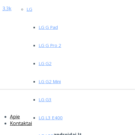
3.3k
LG
LG G Pad
LG G Pro 2
LG G2
LG G2 Mini
LG G3
Apie
LG L3 E400
Kontaktai
androidai.lt