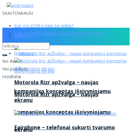
SKAITOMIAUSI
Kas yra eSIM ir kaip tai veikia?
Kaip Android telefone sukurti darbinę paskyrą
Naujienos
Naujienos
No Result
Visi paieškos
rezultatai
Motorola Rizr apžvalga – naujas
kompanijos konceptas išsivyniojamu
Motorola Rizr apžvalga – naujas
ekranu
kompanijos konceptas išsivyniojamu
Fairphone – telefonai sukurti tvarumo
ekranu