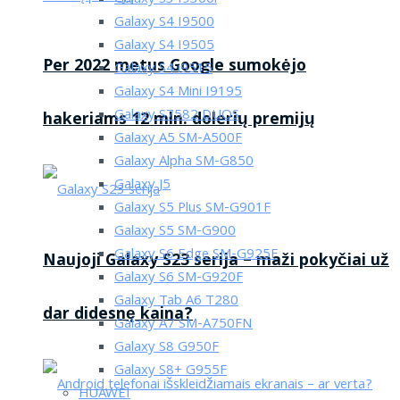
Galaxy S4 I9500
Galaxy S4 I9505
Per 2022 metus Google sumokėjo
Galaxy S4 i9515
Galaxy S4 Mini I9195
Galaxy S7582 DUOS
hakeriams 12 mln. dolerių premijų
Galaxy A5 SM-A500F
Galaxy Alpha SM-G850
Galaxy J5
Galaxy S5 Plus SM-G901F
Galaxy S5 SM-G900
Galaxy S6 Edge SM-G925F
Naujoji Galaxy S23 serija – maži pokyčiai už
Galaxy S6 SM-G920F
Galaxy Tab A6 T280
dar didesnę kaina?
Galaxy A7 SM-A750FN
Galaxy S8 G950F
Galaxy S8+ G955F
HUAWEI