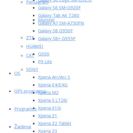
Galaxy S6 Edge SM-G925F
Pentagram
Galaxy S6 SM-G920F
Galaxy Tab A6 T280
Monster
Galaxy A7 SM-A750FN
Galaxy S8 G950F
ZTE
Galaxy S8+ G955F
HUAWEI
G300
CAT
P9 Lite
SONY
OS
Xperia Arc/Arc S
Xperia E4/E4G
GPS programos
Xperia M2
Xperia S LT26i
Xperia X10i
Programos
Xperia Z1
Xperia Z2 Tablet
Žaidimai
Xperia Z3