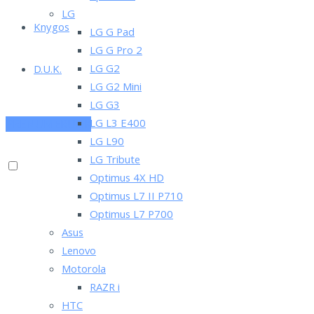
LG
Knygos
LG G Pad
LG G Pro 2
LG G2
D.U.K.
LG G2 Mini
LG G3
LG L3 E400
PRENUMERUOK
LG L90
LG Tribute
Optimus 4X HD
Optimus L7 II P710
Optimus L7 P700
Asus
Lenovo
Motorola
RAZR i
HTC