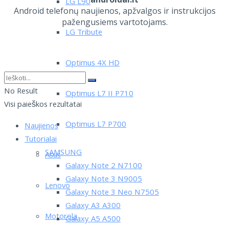
LG L90
Android telefonų naujienos, apžvalgos ir instrukcijos
pažengusiems vartotojams.
LG Tribute
Optimus 4X HD
No Result
Optimus L7 II P710
Visi paieškos rezultatai
Optimus L7 P700
Naujienos
Tutorialai
SAMSUNG
Asus
Galaxy Note 2 N7100
Galaxy Note 3 N9005
Lenovo
Galaxy Note 3 Neo N7505
Galaxy A3 A300
Motorola
Galaxy A5 A500