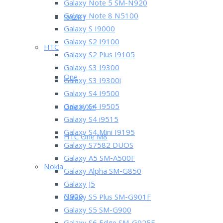
Galaxy Note 5 SM-N920
Galaxy Note 8 N5100
RAZR i
Galaxy S I9000
Galaxy S2 I9100
HTC
Galaxy S2 Plus I9105
Galaxy S3 I9300
One
Galaxy S3 I9300i
Galaxy S4 I9500
Galaxy S4 I9505
One X/X+
Galaxy S4 i9515
Galaxy S4 Mini I9195
HTC One M8
Galaxy S7582 DUOS
Galaxy A5 SM-A500F
Nokia
Galaxy Alpha SM-G850
Galaxy J5
N900
Galaxy S5 Plus SM-G901F
Galaxy S5 SM-G900