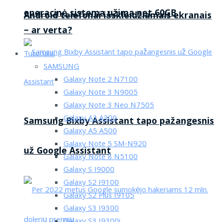
operacinė sistema užima net 60GB
Android telefonai išskleidžiamais ekranais
– ar verta?
Tutorialai
SAMSUNG
Galaxy Note 2 N7100
Galaxy Note 3 N9005
Galaxy Note 3 Neo N7505
Galaxy A3 A300
Samsung Bixby Assistant tapo pažangesnis
Galaxy A5 A500
Galaxy Note 5 SM-N920
už Google Assistant
Galaxy Note 8 N5100
Galaxy S I9000
Galaxy S2 I9100
Galaxy S2 Plus I9105
Galaxy S3 I9300
Galaxy S3 I9300i