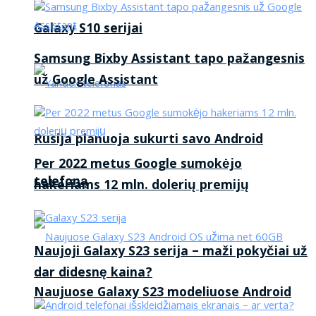
Galaxy S10 serijai
Samsung Bixby Assistant tapo pažangesnis
už Google Assistant
Rusija planuoja sukurti savo Android
Per 2022 metus Google sumokėjo
telefoną
hakeriams 12 mln. dolerių premijų
Naujoji Galaxy S23 serija – maži pokyčiai už
dar didesnę kaina?
Naujuose Galaxy S23 modeliuose Android