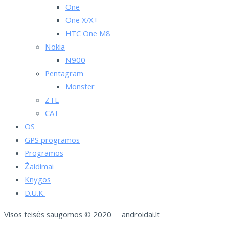
One
One X/X+
HTC One M8
Nokia
N900
Pentagram
Monster
ZTE
CAT
OS
GPS programos
Programos
Žaidimai
Knygos
D.U.K.
Visos teisės saugomos © 2020 androidai.lt