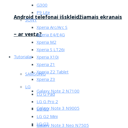
G300
P9 Lite
Android telefonai išskleidžiamais ekranais
SONY
Xperia Arc/Arc S
– ar verta?
Xperia E4/E4G
Xperia M2
Xperia S LT26i
Tutorialai
Xperia X10i
Xperia Z1
Xperia Z2 Tablet
SAMSUNG
Xperia Z3
LG
Galaxy Note 2 N7100
LG G Pad
LG G Pro 2
Galaxy Note 3 N9005
LG G2
LG G2 Mini
LG G3
Galaxy Note 3 Neo N7505