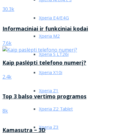
Xperia Arc/Arc S
30.3k
Xperia E4/E4G
Informaciniai ir funkciniai kodai
Xperia M2
7.6k
Xperia S LT26i
Kaip paslėpti telefono numerį?
Xperia X10i
2.4k
Xperia Z1
Top 3 balso vertimo programos
Xperia Z2 Tablet
8k
Xperia Z3
Kamasutra – 3D