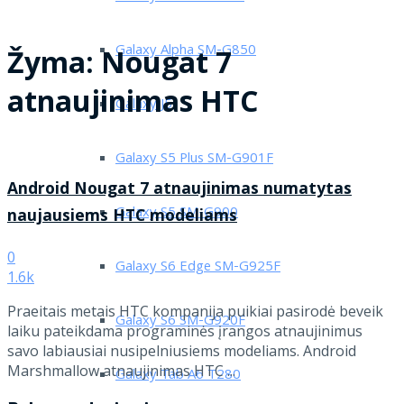
Galaxy Alpha SM-G850
Žyma:
Nougat 7
atnaujinimas HTC
Galaxy J5
Galaxy S5 Plus SM-G901F
Android Nougat 7 atnaujinimas numatytas
Galaxy S5 SM-G900
naujausiems HTC modeliams
0
Galaxy S6 Edge SM-G925F
1.6k
Praeitais metais HTC kompanija puikiai pasirodė beveik
Galaxy S6 SM-G920F
laiku pateikdama programinės įrangos atnaujinimus
savo labiausiai nusipelniusiems modeliams. Android
Marshmallow atnaujinimas HTC ...
Galaxy Tab A6 T280