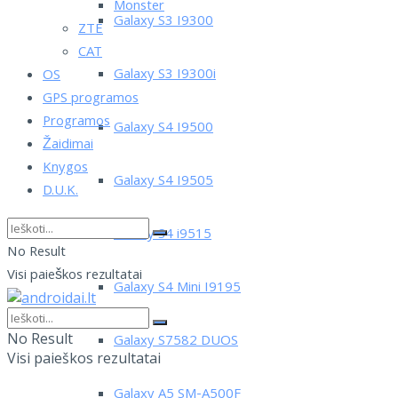
Monster
Galaxy S3 I9300
ZTE
CAT
Galaxy S3 I9300i
OS
GPS programos
Programos
Galaxy S4 I9500
Žaidimai
Knygos
Galaxy S4 I9505
D.U.K.
Galaxy S4 i9515
No Result
Visi paieškos rezultatai
Galaxy S4 Mini I9195
No Result
Galaxy S7582 DUOS
Visi paieškos rezultatai
Galaxy A5 SM-A500F