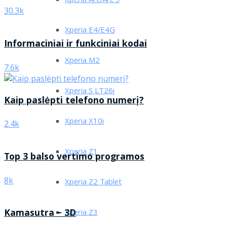
Xperia Arc/Arc S
30.3k
Xperia E4/E4G
Informaciniai ir funkciniai kodai
Xperia M2
7.6k
Xperia S LT26i
Kaip paslėpti telefono numerį?
Xperia X10i
2.4k
Xperia Z1
Top 3 balso vertimo programos
8k
Xperia Z2 Tablet
Kamasutra – 3D
Xperia Z3