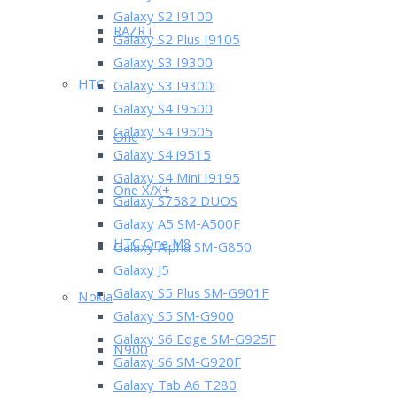
Galaxy S2 I9100
RAZR i
Galaxy S2 Plus I9105
Galaxy S3 I9300
HTC
Galaxy S3 I9300i
Galaxy S4 I9500
Galaxy S4 I9505
One
Galaxy S4 i9515
Galaxy S4 Mini I9195
One X/X+
Galaxy S7582 DUOS
Galaxy A5 SM-A500F
HTC One M8
Galaxy Alpha SM-G850
Galaxy J5
Galaxy S5 Plus SM-G901F
Nokia
Galaxy S5 SM-G900
Galaxy S6 Edge SM-G925F
N900
Galaxy S6 SM-G920F
Galaxy Tab A6 T280