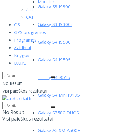
Monster
Galaxy S3 I9300
ZTE
CAT
Galaxy S3 I9300i
OS
GPS programos
Programos
Galaxy S4 I9500
Žaidimai
Knygos
Galaxy S4 I9505
D.U.K.
Galaxy S4 i9515
No Result
Visi paieškos rezultatai
Galaxy S4 Mini I9195
No Result
Galaxy S7582 DUOS
Visi paieškos rezultatai
Galaxy A5 SM-A500F