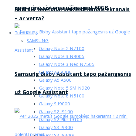
operacinė sistema užima net 60GB
Android telefonai išskleidžiamais ekranais
– ar verta?
Tutorialai
SAMSUNG
Galaxy Note 2 N7100
Galaxy Note 3 N9005
Galaxy Note 3 Neo N7505
Galaxy A3 A300
Samsung Bixby Assistant tapo pažangesnis
Galaxy A5 A500
Galaxy Note 5 SM-N920
už Google Assistant
Galaxy Note 8 N5100
Galaxy S I9000
Galaxy S2 I9100
Galaxy S2 Plus I9105
Galaxy S3 I9300
Galaxy S3 I9300i