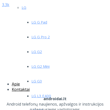
3.3k
LG
LG G Pad
LG G Pro 2
LG G2
LG G2 Mini
LG G3
Apie
Kontaktai
LG L3 E400
androidai.lt
Android telefonų naujienos, apžvalgos ir instrukcijos
pažengusiems vartotojams.