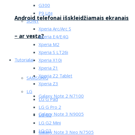
G300
P9 Lite
Android telefonai išskleidžiamais ekranais
SONY
Xperia Arc/Arc S
– ar verta?
Xperia E4/E4G
Xperia M2
Xperia S LT26i
Tutorialai
Xperia X10i
Xperia Z1
Xperia Z2 Tablet
SAMSUNG
Xperia Z3
LG
Galaxy Note 2 N7100
LG G Pad
LG G Pro 2
Galaxy Note 3 N9005
LG G2
LG G2 Mini
LG G3
Galaxy Note 3 Neo N7505