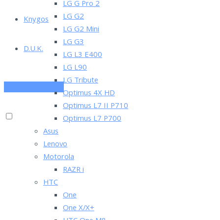
LG G Pro 2
LG G2
Knygos
LG G2 Mini
LG G3
D.U.K.
LG L3 E400
LG L90
LG Tribute
PRENUMERUOK
Optimus 4X HD
Optimus L7 II P710
Optimus L7 P700
Asus
Lenovo
Motorola
RAZR i
HTC
One
One X/X+