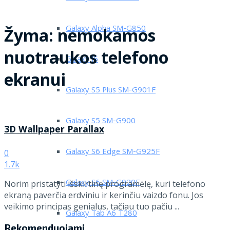
Galaxy Alpha SM-G850
Žyma:
nemokamos
nuotraukos telefono
Galaxy J5
ekranui
Galaxy S5 Plus SM-G901F
Galaxy S5 SM-G900
3D Wallpaper Parallax
Galaxy S6 Edge SM-G925F
0
1.7k
Galaxy S6 SM-G920F
Norim pristatyti išskirtinę programėlę, kuri telefono
ekraną paverčia erdviniu ir kerinčiu vaizdo fonu. Jos
veikimo principas genialus, tačiau tuo pačiu ...
Galaxy Tab A6 T280
Rekomenduojami