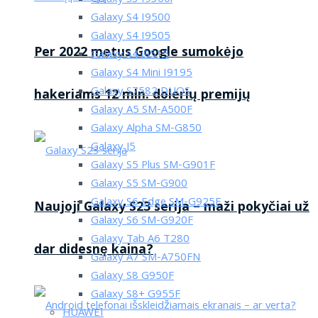
Galaxy S4 I9500
Galaxy S4 I9505
Per 2022 metus Google sumokėjo
Galaxy S4 i9515
Galaxy S4 Mini I9195
Galaxy S7582 DUOS
hakeriams 12 mln. dolerių premijų
Galaxy A5 SM-A500F
Galaxy Alpha SM-G850
Galaxy J5
Galaxy S5 Plus SM-G901F
Galaxy S5 SM-G900
Galaxy S6 Edge SM-G925F
Naujoji Galaxy S23 serija – maži pokyčiai už
Galaxy S6 SM-G920F
Galaxy Tab A6 T280
dar didesnę kaina?
Galaxy A7 SM-A750FN
Galaxy S8 G950F
Galaxy S8+ G955F
HUAWEI