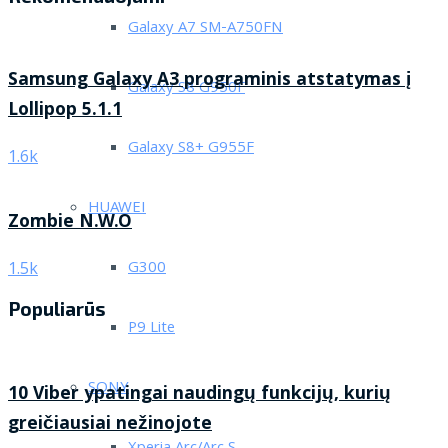
Galaxy A7 SM-A750FN
Samsung Galaxy A3 programinis atstatymas į
Galaxy S8 G950F
Lollipop 5.1.1
Galaxy S8+ G955F
1.6k
HUAWEI
Zombie N.W.O
G300
1.5k
Populiarūs
P9 Lite
SONY
10 Viber ypatingai naudingų funkcijų, kurių
greičiausiai nežinojote