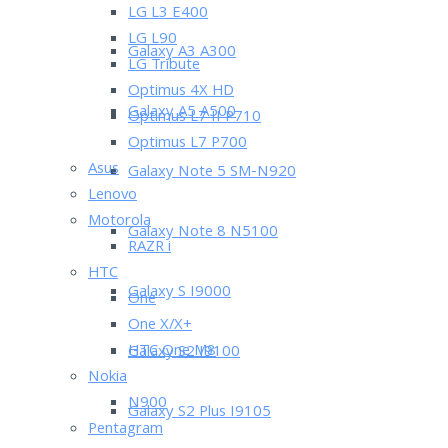
LG L3 E400
LG L90
Galaxy A3 A300
LG Tribute
Optimus 4X HD
Galaxy A5 A500
Optimus L7 II P710
Optimus L7 P700
Asus
Galaxy Note 5 SM-N920
Lenovo
Motorola
Galaxy Note 8 N5100
RAZR i
HTC
Galaxy S I9000
One
One X/X+
HTC One M8
Galaxy S2 I9100
Nokia
N900
Galaxy S2 Plus I9105
Pentagram