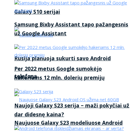
Galaxy S10 serijai
Samsung Bixby Assistant tapo pažangesnis
už Google Assistant
Rusija planuoja sukurti savo Android
Per 2022 metus Google sumokėjo
telefoną
hakeriams 12 mln. dolerių premijų
Naujoji Galaxy S23 serija – maži pokyčiai už
dar didesnę kaina?
Naujuose Galaxy S23 modeliuose Android