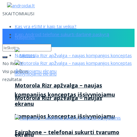
SKAITOMIAUSI
Kas yra eSIM ir kaip tai veikia?
Kaip Android telefone sukurti darbinę paskyrą
Naujienos
Naujienos
No Result
Visi paieškos
rezultatai
Motorola Rizr apžvalga – naujas
kompanijos konceptas išsivyniojamu
Motorola Rizr apžvalga – naujas
ekranu
kompanijos konceptas išsivyniojamu
Fairphone – telefonai sukurti tvarumo
ekranu