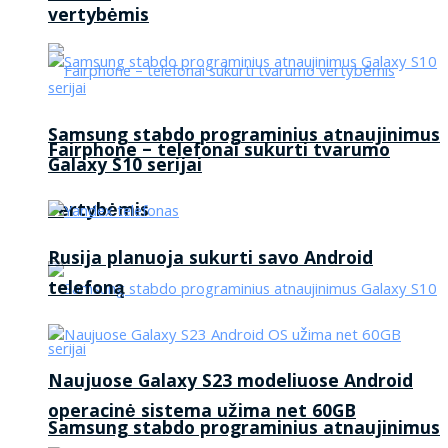
vertybėmis
Samsung stabdo programinius atnaujinimus
Fairphone – telefonai sukurti tvarumo
Galaxy S10 serijai
vertybėmis
Rusija planuoja sukurti savo Android
telefoną
Naujuose Galaxy S23 modeliuose Android
operacinė sistema užima net 60GB
Samsung stabdo programinius atnaujinimus