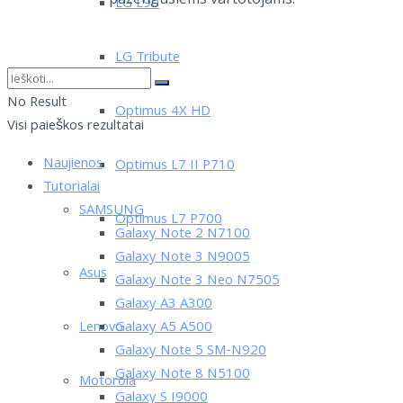
LG L90
LG Tribute
No Result
Optimus 4X HD
Visi paieškos rezultatai
Naujienos
Optimus L7 II P710
Tutorialai
SAMSUNG
Optimus L7 P700
Galaxy Note 2 N7100
Galaxy Note 3 N9005
Asus
Galaxy Note 3 Neo N7505
Galaxy A3 A300
Lenovo
Galaxy A5 A500
Galaxy Note 5 SM-N920
Galaxy Note 8 N5100
Motorola
Galaxy S I9000