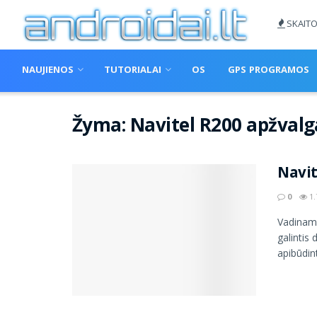
SKAITO
NAUJIENOS
TUTORIALAI
OS
GPS PROGRAMOS
Žyma:
Navitel R200 apžvalg
Navit
0
1.
Vadinamo
galintis
apibūdint