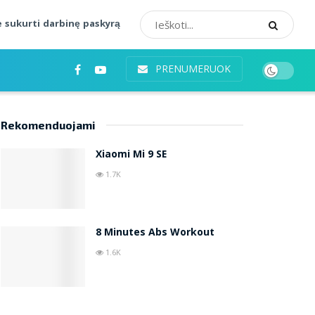
 sukurti darbinę paskyrą
PRENUMERUOK
Rekomenduojami
Xiaomi Mi 9 SE
1.7K
8 Minutes Abs Workout
1.6K