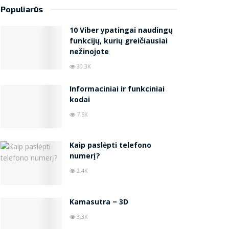
Populiarūs
10 Viber ypatingai naudingų
funkcijų, kurių greičiausiai
nežinojote
30.3K
Informaciniai ir funkciniai
kodai
7.5K
Kaip paslėpti telefono
numerį?
2.4K
Kamasutra – 3D
3.3K