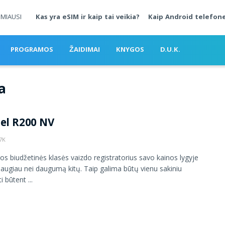
MIAUSI
Kas yra eSIM ir kaip tai veikia?
Kaip Android telefone
PROGRAMOS
ŽAIDIMAI
KNYGOS
D.U.K.
a
el R200 NV
7K
s biudžetinės klasės vaizdo registratorius savo kainos lygyje
 daugiau nei daugumą kitų. Taip galima būtų vienu sakiniu
i būtent ...